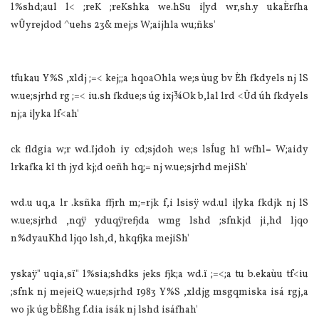
l%shd;aul l< ;reK ;reKshka we.hSu i|yd wr,sh.y ukaÈrfha
wÛyrejdod ^uehs 23& mej;s W;aijhla wu;ñks'
tfukau Y%S ,xldj ;=< kej;;a hqoaOhla we;s ùug bv Èh fkdyels nj lS
w.ue;sjrhd rg ;=< iu.sh fkdue;s úg ixj¾Ok b,lal lrd <Ûd úh fkdyels
nj;a i|yka lf<ah'
ck fldgia w;r wd.ïjdoh iy cd;sjdoh we;s lsÍug hï wfhl= W;aidy
lrkafka kï th jyd kj;d oeñh hq;= nj w.ue;sjrhd mejiSh'
wd.u uq,a lr .ksñka ffjrh m;=rjk f,i lsisÿ wd.ul i|yka fkdjk nj lS
w.ue;sjrhd ,nqÿ yduqÿrefjda wmg lshd ;sfnkjd ji,hd ljqo
n%dyauKhd ljqo lsh,d, hkqfjka mejiSh'
yskaÿ" uqia,sï" l%sia;shdks jeks fjk;a wd.ï ;=<;a tu b.ekaùu tf<iu
;sfnk nj mejeiQ w.ue;sjrhd 1983 Y%S ,xldjg msgqmiska isá rgj,a
wo jk úg bÈßhg f.dia isák nj lshd isáfhah'