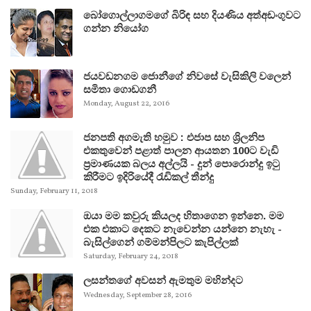
බෝගොල්ලාගමගේ බිරිඳ සහ දියණිය අත්අඩංගුවට
ගන්න නියෝග
ජයවඩනගම ජොනීගේ නිවසේ වැසිකිලි වලෙන්
සමිතා ගොඩගනී
Monday, August 22, 2016
ජනපති අගමැති හමුව : එජාප සහ ශ්‍රිලනිප
එකතුවෙන් පළාත් පාලන ආයතන 100ට වැඩි
ප්‍රමාණයක බලය අල්ලයි - දුන් පොරොන්දු ඉටු
කිරීමට ඉදිරියේදී රැඩිකල් තීන්දු
Sunday, February 11, 2018
ඔයා මම කවුරු කියලද හිතාගෙන ඉන්නෙ. මම
එක එකාට දෙකට නැවෙන්න යන්නෙ නැහැ -
බැසිල්ගෙන් ගම්මන්පිලට කැපිල්ලක්
Saturday, February 24, 2018
ලසන්තගේ අවසන් ඇමතුම මහින්දට
Wednesday, September 28, 2016