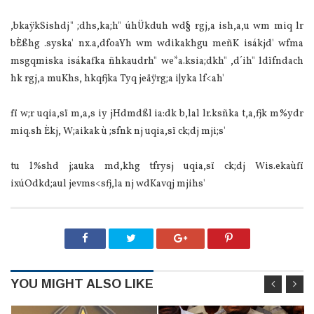
,bkaÿkSishdj" ;dhs,ka;h" úhÜkduh wd§ rgj,a ish,a,u wm miq lr
bÈßhg .syska' nx.a,dfoaYh wm wdikakhgu meñK isákjd' wfma
msgqmiska isákafka ñhkaudrh" we*a.ksia;dkh" ,d´ih" ldïfndach
hk rgj,a muKhs, hkqfjka Tyq jeäÿrg;a i|yka lf<ah'
fï w;r uqia,sï m,a,s iy jHdmdßl ia:dk b,lal lr.ksñka t,a,fjk m%ydr
miq.sh Èkj, W;aikak ù ;sfnk nj uqia,sï ck;dj mji;s'
tu l%shd j;auka md,khg tfrysj uqia,sï ck;dj Wis.ekaùfï
ixúOdkd;aul jevms<sfj,la nj wdKavqj mjihs'
YOU MIGHT ALSO LIKE