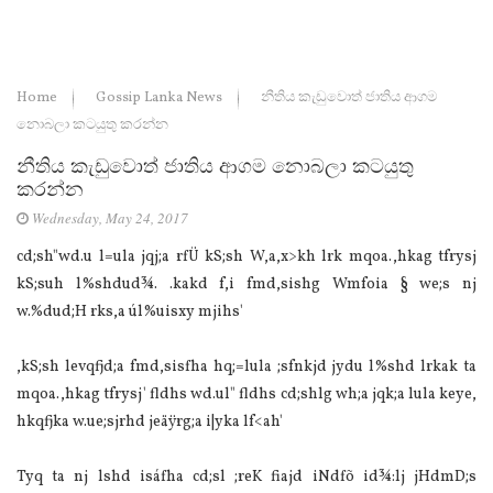
Home
Gossip Lanka News
නීතිය කැඩුවොත් ජාතිය ආගම
නොබලා කටයුතු කරන්න
නීතිය කැඩුවොත් ජාතිය ආගම නොබලා කටයුතු
කරන්න
Wednesday, May 24, 2017
cd;sh"wd.u l=ula jqj;a rfÜ kS;sh W,a,x>kh lrk mqoa.,hkag tfrysj
kS;suh l%shdud¾. .kakd f,i fmd,sishg Wmfoia § we;s nj
w.%dud;H rks,a úl%uisxy mjihs'
,kS;sh levqfjd;a fmd,sisfha hq;=lula ;sfnkjd jydu l%shd lrkak ta
mqoa.,hkag tfrysj' fldhs wd.ul" fldhs cd;shlg wh;a jqk;a lula keye,
hkqfjka w.ue;sjrhd jeäÿrg;a i|yka lf<ah'
Tyq ta nj lshd isáfha cd;sl ;reK fiajd iNdfõ id¾:lj jHdmD;s