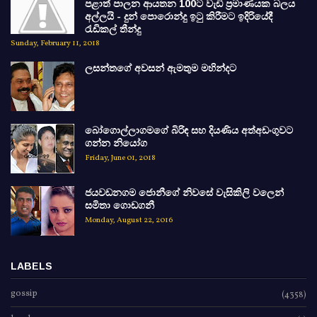
පළාත් පාලන ආයතන 100ට වැඩි ප්‍රමාණයක බලය
අල්ලයි - දුන් පොරොන්දු ඉටු කිරීමට ඉදිරියේදී
රැඩිකල් තීන්දු
Sunday, February 11, 2018
ලසන්තගේ අවසන් ඇමතුම මහින්දට
බෝගොල්ලාගමගේ බිරිඳ සහ දියණිය අත්අඩංගුවට
ගන්න නියෝග
Friday, June 01, 2018
ජයවඩනගම ජොනීගේ නිවසේ වැසිකිලි වලෙන්
සමිතා ගොඩගනී
Monday, August 22, 2016
LABELS
gossip
(4358)