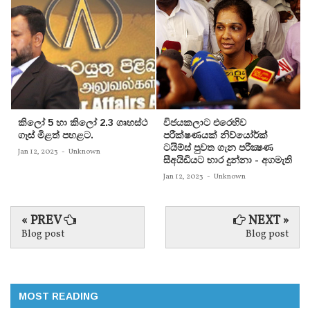
කිලෝ 5 හා කිලෝ 2.3 ගෘහස්ථ
විජයකලාට එරෙහිව
ගෑස් මිළත් පහළට.
පරීක්‌ෂණයක්‌ නිව්යෝර්ක්‌
ටයිම්ස්‌ පුවත ගැන පරීක්‍ෂණ
Jan 12, 2023
-
Unknown
සීඅයිඩියට භාර දුන්නා - අගමැති
Jan 12, 2023
-
Unknown
« PREV
NEXT »
Blog post
Blog post
MOST READING