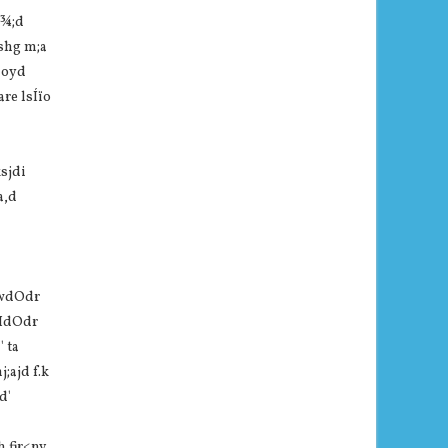
d¾;d
kshg m;a
 ioyd
are lsÍïo
sjdi
a,d
 wdOdr
,HdOdr
 ta
;ajd f.k
d'
h fjr<nv