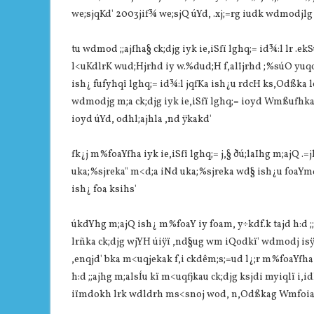
we;sjqKd' 2003jif¾ we;sjQ úYd, .xj;=rg iudk wdmodjl
tu wdmod ;;ajfha§ ck;djg iyk ie,iSfï lghq;= id¾:l lr 
l<uKdlrK wud;Hjrhd iy w.%dud;H f,alïjrhd ;%súO yuqodj
ish¿ fufyhqï lghq;= id¾:l jqfKa ish¿u rdcH ks,Odßka l
wdmodjg m;a ck;djg iyk ie,iSfï lghq;= ioyd Wmßufhka 
ioyd úYd, odhl;ajhla ,nd ÿkakd'
fk¿j m%foaYfha iyk ie,iSfï lghq;= j,§ ðú;laIhg m;ajQ .
uka;%sjreka" m<d;a iNd uka;%sjreka wd§ ish¿u foaYmd,{
ish¿ foa ksihs'
úkdYhg m;ajQ ish¿ m%foaY iy foam, y÷kdf.k tajd h:d ;;aj
lrñka ck;djg wjYH úiÿï ,nd§ug wm iQodkï' wdmodj isÿj
,enqjd' bka m<uqjekak f,i ckdêm;s;=ud l¿;r m%foaYfha
h:d ;;ajhg m;alsÍu kï m<uqfjkau ck;djg ksjdi myiqlï i,
iïmdokh lrk wdldrh ms<snoj wod, n,Odßkag Wmfoia ud