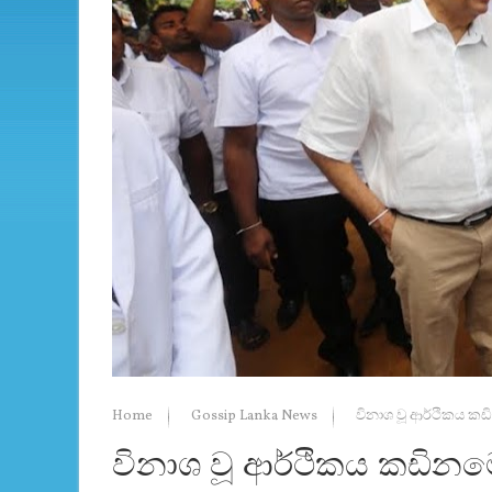
Home
Gossip Lanka News
විනාශ වූ ආර්ථිකය කඩ
විනාශ වූ ආර්ථිකය කඩිනම