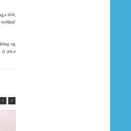
hg;a úYd,
isÿfjkjd'
ekSug ug
 iy jeú,s