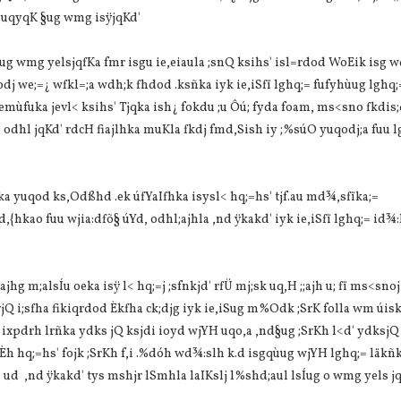
g uqyqK §ug wmg isÿjqKd'
.ekSug wmg yelsjqfKa fmr isgu ie,eiaula ;snQ ksihs' isl=rdod WoEik isg
 we;=¿ wfkl=;a wdh;k fhdod .ksñka iyk ie,iSfï lghq;= fufyhùug lghq;=
emùfuka jevl< ksihs' Tjqka ish¿ fokdu ;u Ôú; fyda foam, ms<sno fkdis
odhl jqKd' rdcH fiajlhka muKla fkdj fmd,Sish iy ;%súO yuqodj;a fuu l
=jka yuqod ks,Odßhd .ek úfYaIfhka isysl< hq;=hs' tjf.au md¾,sfïka;=
hkao fuu wjia:dfõ§ úYd, odhl;ajhla ,nd ÿkakd' iyk ie,iSfï lghq;= id¾:l
hg m;alsÍu oeka isÿ l< hq;=j ;sfnkjd' rfÜ mj;sk uq,H ;;ajh u; fï ms<sno
Q i;sfha fikiqrdod Èkfha ck;djg iyk ie,iSug m%Odk ;SrK folla wm úisk
 ixpdrh lrñka ydks jQ ksjdi ioyd wjYH uqo,a ,nd§ug ;SrKh l<d' ydksjQ
idÈh hq;=hs' fojk ;SrKh f,i .%dóh wd¾:slh k.d isgqùug wjYH lghq;= läkñ
 ,nd ÿkakd' tys mshjr lSmhla la‍IKslj l%shd;aul lsÍug o wmg yels j