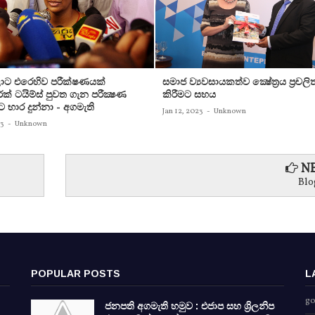
ට එරෙහිව පරීක්‌ෂණයක්‌
සමාජ ව්‍යවසායකත්ව ක්‍ෂේත්‍රය ප්‍රචලි
ක්‌ ටයිම්ස්‌ පුවත ගැන පරීක්‍ෂණ
කිරීමට සහය
ට භාර දුන්නා - අගමැති
Jan 12, 2023
-
Unknown
23
-
Unknown
NE
Blo
POPULAR POSTS
L
go
ජනපති අගමැති හමුව : එජාප සහ ශ්‍රිලනිප