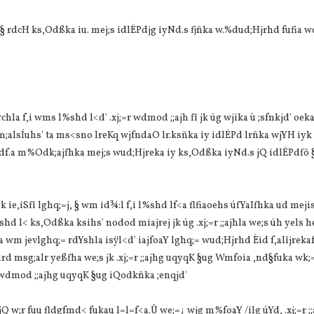
§ rdcH ks,Odßka iu. mej;s idlÉPdjg iyNd.s fjñka w.%dud;Hjrhd fufia w
chla f,i wms l%shd l<d' .xj;=r wdmod ;;ajh fï jk úg wjika ù ;sfnkjd' oeka
m;alsÍuhs' ta ms<sno lreKq wjfndaO lr.ksñka iy idlÉPd lrñka wjYH iyk 
f.a m%Odk;ajfhka mej;s wud;Hjreka iy ks,Odßka iyNd.s jQ idlÉPdfõ §
ie,iSfï lghq;=j, § wm id¾:l f,i l%shd lf<a flfiaoehs úfYaIfhka ud meji
l%shd l< ks,Odßka ksihs' nodod miajrej jk úg .xj;=r ;;ajhla we;s úh yels 
 wm jevlghq;= rdYshla isÿl<d' iajfoaY lghq;= wud;Hjrhd Èid f,alïjrekaf
rd msg;alr yeßfha we;s jk .xj;=r ;;ajhg uqyqK §ug Wmfoia ,nd§fuka wk;
 wdmod ;;ajhg uqyqK §ug iQodkñka ;enqjd'
;, jQ w;r fuu fldgfmd< fukau l=l=f<a.Û we;=¿ wjg m%foaY /ilg úYd, .xj;=r ;;