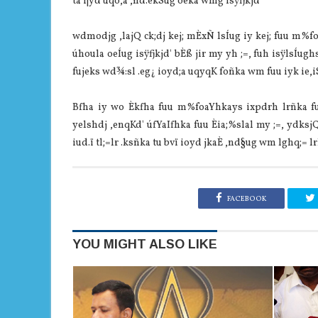
ta i|yd uqo,a ,nd.ekSug oeka wmg isÿfjkjd'
wdmodjg ,lajQ ck;dj kej; mÈxÑ lsÍug iy kej; fuu m%f
úhoula oeÍug isÿfjkjd' bÈß jir my yh ;=, fuh isÿlsÍug
fujeks wd¾:sl .eg¿ ioyd;a uqyqK foñka wm fuu iyk ie,iS
Bfha iy wo Èkfha fuu m%foaYhkays ixpdrh lrñka fu
yelshdj ,enqKd' úfYaIfhka fuu Èia;%slal my ;=, ydksj
iud.ï tl;=lr .ksñka tu bvï ioyd jkaÈ ,nd§ug wm lghq;= lrk
FACEBOOK
YOU MIGHT ALSO LIKE