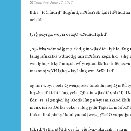
Saturday, June 17, 2017
Bfha ^16& fudrjl" fldgfmd, m%foaYSh f,alï ld¾hd,fha 
oelaùh'
tys§ jeäÿrg;a woyia oelajQ w.%dud;Hjrhd"
,.xj;=frka wdmodjg m;a ck;djg tu wjia:dfõu iyk ie,iSug r
lsÍug ;sfnkafka wdmodjg m;a m%foaY kej;;a h:d ;;ajhg 
wm lghq;= lrkjd' miq.sh wÛyrejdod Èkfha ckdêm;s;=ud
ms<snoj wjYH lghq;= isÿ lsÍug wm ;SrKh l<d'
óg fmr woyia oelajQ weu;sjreka fofokdu mejiQ mßÈ iyk 
hq;=hs' tf,i id¾:l ùug yels jQfha tu wjia:dfõ§ olaI f,i 
f;dr;=re ,eî ;snqKd' Bg iQodkï ùug n%yiam;skaod Èkfha
meñK isá ks,OdÍka oekqj;a fldg jydu Tjqkaf.a m%foaY l
tfukau fmd,sish;a" kdúl yuqodj we;=¿ ;%súO yuqodj;a
tÈk rd;%sfha jd¾Idj oeä f,i ,eîu fya;=fjka ;;ajh ;j;a nrm