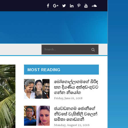
MOST READING
බෝගොල්ලාගමගේ බිරිඳ
සහ දියණිය අත්අඩංගුවට
ගන්න නියෝග
Friday, June 01, 2018
ජයවඩනගම ජොනීගේ
නිවසේ වැසිකිලි වලෙන්
සමිතා ගොඩගනී
Monday, August 22, 2016