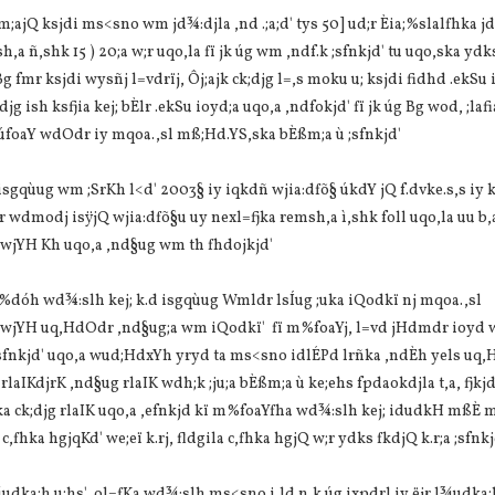
ajQ ksjdi ms<sno wm jd¾:djla ,nd .;a;d' tys 50] ud;r Èia;%slalfhka j
,a ñ,shk 15 ) 20;a w;r uqo,la fï jk úg wm ,ndf.k ;sfnkjd' tu uqo,ska yd
 fmr ksjdi wysñj l=vdrïj, Ôj;ajk ck;djg l=,s moku u; ksjdi fidhd .ekSu
g ish ksfjia kej; bÈlr .ekSu ioyd;a uqo,a ,ndfokjd' fï jk úg Bg wod, ;lafi
a úfoaY wdOdr iy mqoa.,sl mß;Hd.YS,ska bÈßm;a ù ;sfnkjd'
sgqùug wm ;SrKh l<d' 2003§ iy iqkdñ wjia:dfõ§ úkdY jQ f.dvke.s,s iy k
r wdmodj isÿjQ wjia:dfõ§u uy nexl=fjka remsh,a ì,shk foll uqo,la uu b,
g wjYH Kh uqo,a ,nd§ug wm th fhdojkjd'
%dóh wd¾:slh kej; k.d isgqùug Wmldr lsÍug ;uka iQodkï nj mqoa.,sl
yd wjYH uq,HdOdr ,nd§ug;a wm iQodkï' fï m%foaYj, l=vd jHdmdr ioyd
;sfnkjd' uqo,a wud;HdxYh yryd ta ms<sno idlÉPd lrñka ,ndÈh yels uq
aIKdjrK ,nd§ug rlaIK wdh;k ;ju;a bÈßm;a ù ke;ehs fpdaokdjla t,a, fjkjd'
ka ck;djg rlaIK uqo,a ,efnkjd kï m%foaYfha wd¾:slh kej; idudkH mßÈ mj
,fhka hgjqKd' we;eï k.rj, fldgila c,fhka hgjQ w;r ydks fkdjQ k.r;a ;sfnkj
udka;h u;hs' ol=fKa wd¾:slh ms<sno i,ld n,k úg ixpdrl iy ëjr l¾udka;