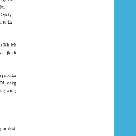
dku
O;s iy
 tu f;a
aIKh lrk
e;sjk ìh
rj m<d;a
Kd' oekg
kSug wmg
j mjikjd'