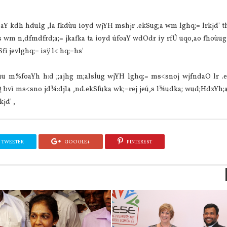
oaY kdh hdulg ,la fkdùu ioyd wjYH mshjr .ekSug;a wm lghq;= lrkjd' t
hs wm n,dfmdfrd;a;= jkafka ta ioyd úfoaY wdOdr iy rfÜ uqo,ao fhoùug 
fï jevlghq;= isÿ l< hq;=hs'
u m%foaYh h:d ;;ajhg m;alsÍug wjYH lghq;= ms<snoj wjfndaO lr .
Q bvï ms<sno jd¾:djla ,nd.ekSfuka wk;=rej jeú,s l¾udka; wud;HdxYh;a
jd' ,
TWEETER
GOOGLE+
PINTEREST