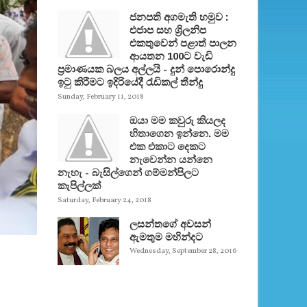
ජනපති අගමැති හමුව :
එජාප සහ ශ්‍රිලනිප
එකතුවෙන් පළාත් පාලන
ආයතන 100ට වැඩි
ප්‍රමාණයක බලය අල්ලයි - දුන් පොරොන්දු
ඉටු කිරීමට ඉදිරියේදී රැඩිකල් තීන්දු
Sunday, February 11, 2018
ඔයා මම කවුරු කියලද
හිතාගෙන ඉන්නෙ. මම
එක එකාට දෙකට
නැවෙන්න යන්නෙ
නැහැ - බැසිල්ගෙන් ගම්මන්පිලට
කැපිල්ලක්
Saturday, February 24, 2018
ලසන්තගේ අවසන්
ඇමතුම මහින්දට
Wednesday, September 28, 2016