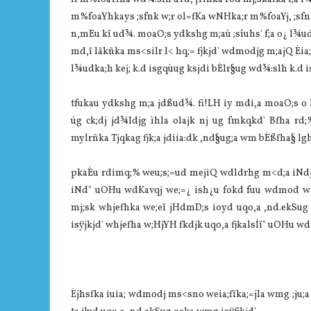
m%foaYhkays ;sfnk w;r ol=fKa wNHka;r m%foaYj, ;sfn
n,mEu kï ud¾. moaO;s ydkshg m;aù ;sîuhs' f;a o¿ l¾
md,ï läkñka ms<silr l< hq;= fjkjd' wdmodjg m;ajQ Èia;%s
l¾udka;h kej; k.d isgqùug ksjdi bÈlr§ug wd¾:slh k.d 
tfukau ydkshg m;a jdßud¾. fi!LH iy mdi,a moaO;s o k
úg ck;dj jd¾Idjg ìhla olajk nj ug fmkqkd' Bfha rd;%
mylrñka Tjqkag fjk;a jdiia:dk ,nd§ug;a wm bÈßfha§ lgh
pkaÈu rdimq;% weu;s;=ud mejiQ wdldrhg m<d;a iNdj,g
iNd" uOHu wdKavqj we;=¿ ish¿u fokd fuu wdmod wjia:
mj;sk whjefhka we;eï jHdmD;s ioyd uqo,a ,nd.ekSug 
isÿjkjd' whjefha w;HjYH fkdjk uqo,a fjkalsÍï" uOHu w
Èjhsfka iuia; wdmodj ms<sno weia;fïka;=jla wmg ;ju;a ,