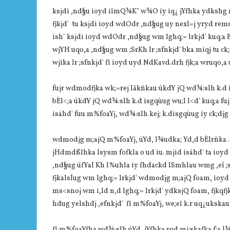
ksjdi ,nd§u ioyd iïmQ¾K" w¾O iy iq¿ jYfhka ydkshg m;
fjkjd' tu ksjdi ioyd wdOdr ,nd§ug uy nexl=j yryd remsh
ish¨ ksjdi ioyd wdOdr ,nd§ug wm lghq;= lrkjd' kuq;a Bg
wjYH uqo,a ,nd§ug wm ;SrKh lr ;sfnkjd' bka miqj tu ck;dj
wjika lr ;sfnkjd' fï ioyd uyd NdKavd.drh fjk;a wruqo,
fujr wdmodfjka wk;=rej läkñkau úkdY jQ wd¾:slh k.d i
bÈl<;a úkdY jQ wd¾:slh k.d isgqùug wu;l l<d' kuq;a fuj
isáhd' fuu m%foaYj, wd¾:slh kej; k.disgqùug iy ck;dj
wdmodjg m;ajQ m%foaYj, úYd, l¾udka; Yd,d bÈlrñka .
jHdmdßlhka lsysm fofkla o ud iu. mjid isáhd' ta io
,nd§ug úfYaI Kh l%uhla iy fhdackd lSmhlau wmg ,eî 
fjkalsÍug wm lghq;= lrkjd' wdmodjg m;ajQ foam, ioyd rl
ms<snoj wm i,ld n,d lghq;= lrkjd' ydksjQ foam, fjkqfj
hdug yelshdj ,efnkjd' fï m%foaYj, we;eï k.r uq¿ukskau c
fï m%foaYfha wd¾:slh úYd, jYfhka rod mj;skafka f;a l¾