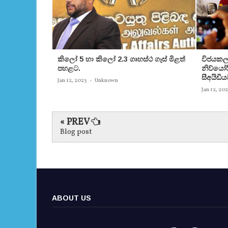
කිලෝ 5 හා කිලෝ 2.3 ගෘහස්ථ ගෑස් මිළත්
විජයකලා
පහළට.
නිව්යෝර්
සීඅයිඩිය
Jan 12, 2023
-
Unknown
Jan 12, 20
« PREV
Blog post
ABOUT US