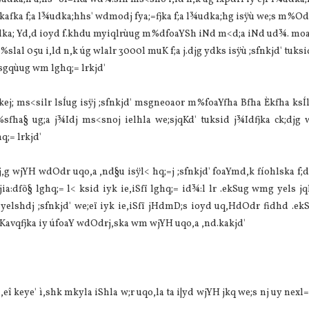
kafka f;a l¾udka;hhs' wdmodj fya;=fjka f;a l¾udka;hg isÿù we;s m%O
udka; Yd,d ioyd f.khdu myiqlrùug m%dfoaYSh iNd m<d;a iNd ud¾. moa
lal 05u i,ld n,k úg wlalr 3000l muK f;a j.djg ydks isÿù ;sfnkjd' tuksid
isgqùug wm lghq;= lrkjd'
ej; ms<silr lsÍug isÿj ;sfnkjd' msgneoaor m%foaYfha Bfha Èkfha ksÍl
sfha§ ug;a j¾Idj ms<snoj ielhla we;sjqKd' tuksid j¾Idfjka ck;djg w
q;= lrkjd'
 wjYH wdOdr uqo,a ,nd§u isÿl< hq;=j ;sfnkjd' foaYmd,k fíohlska f;d
dfõ§ lghq;= l< ksid iyk ie,iSfï lghq;= id¾:l lr .ekSug wmg yels jq
yelshdj ;sfnkjd' we;eï iyk ie,iSfï jHdmD;s ioyd uq,HdOdr fidhd .e
dKavqfjka iy úfoaY wdOdrj,ska wm wjYH uqo,a ,nd.kakjd'
eî keye' ì,shk mkyla iShla w;r uqo,la ta i|yd wjYH jkq we;s nj uy nexl=