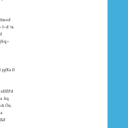
 wdmod
 l<d' ta
;d
ghq;=
 jqfKa fï
j idlÉPd
a .kq
 ck Ôú;
ka
qKd'