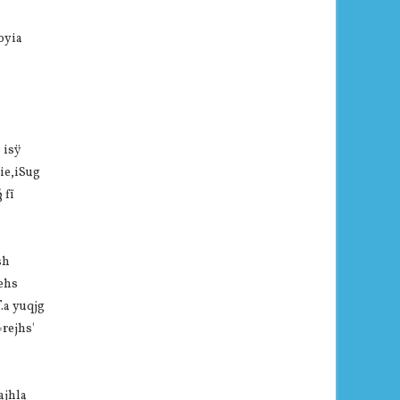
oyia
 isÿ
ie,iSug
 fï
sh
hehs
.a yuqjg
=rejhs'
ajhla