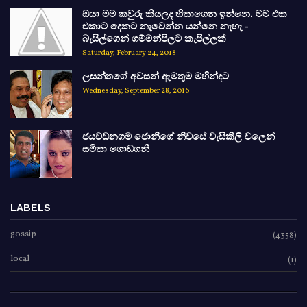
ඔයා මම කවුරු කියලද හිතාගෙන ඉන්නෙ. මම එක
එකාට දෙකට නැවෙන්න යන්නෙ නැහැ -
බැසිල්ගෙන් ගම්මන්පිලට කැපිල්ලක්
Saturday, February 24, 2018
ලසන්තගේ අවසන් ඇමතුම මහින්දට
Wednesday, September 28, 2016
ජයවඩනගම ජොනීගේ නිවසේ වැසිකිලි වලෙන්
සමිතා ගොඩගනී
LABELS
gossip
(4358)
local
(1)