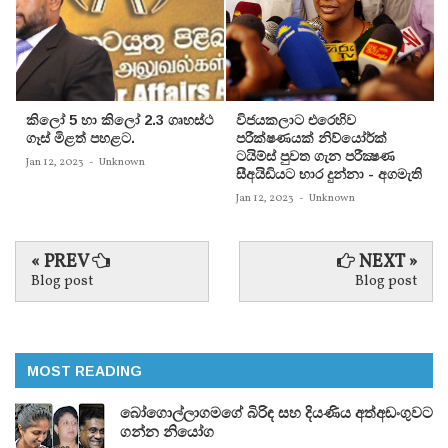
කිලෝ 5 හා කිලෝ 2.3 ගෘහස්ථ
විජයකලාට එරෙහිව
ගෑස් මිළත් පහළට.
පරීක්‌ෂණයක්‌ නිව්යෝර්ක්‌
ටයිම්ස්‌ පුවත ගැන පරීක්‍ෂණ
Jan 12, 2023
-
Unknown
සීඅයිඩියට භාර දුන්නා - අගමැති
Jan 12, 2023
-
Unknown
« PREV
NEXT »
Blog post
Blog post
MOST READING
බෝගොල්ලාගමගේ බිරිඳ සහ දියණිය අත්අඩංගුවට
ගන්න නියෝග