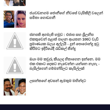
ජයවඩනගම ජොනීගේ නිවසේ වැසිකිලි වලෙන්
සමිතා ගොඩගනී
ජනපති අගමැති හමුව : එජාප සහ ශ්‍රිලනිප
එකතුවෙන් පළාත් පාලන ආයතන 100ට වැඩි
ප්‍රමාණයක බලය අල්ලයි - දුන් පොරොන්දු ඉටු
කිරීමට ඉදිරියේදී රැඩිකල් තීන්දු
ඔයා මම කවුරු කියලද හිතාගෙන ඉන්නෙ. මම
එක එකාට දෙකට නැවෙන්න යන්නෙ නැහැ -
බැසිල්ගෙන් ගම්මන්පිලට කැපිල්ලක්
ලසන්තගේ අවසන් ඇමතුම මහින්දට