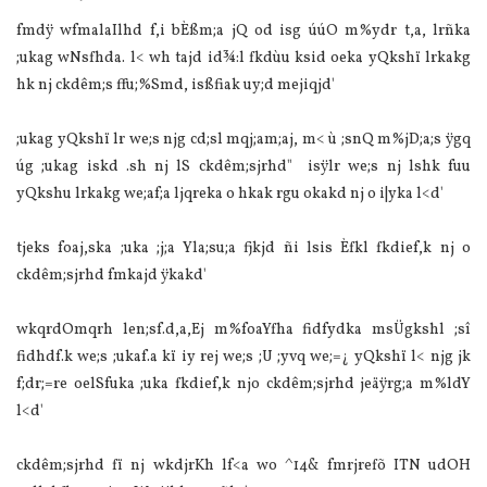
fmdÿ wfmala‍Ilhd f,i bÈßm;a jQ od isg úúO m‍%ydr t,a, lrñka
;ukag wNsfhda. l< wh tajd id¾:l fkdùu ksid oeka yQkshï lrkakg
hk nj ckdêm;s ffu;%Smd, isßfiak uy;d mejiqjd'
;ukag yQkshï lr we;s njg cd;sl mqj;am;aj, m< ù ;snQ m‍%jD;a;s ÿgq
úg ;ukag iskd .sh nj lS ckdêm;sjrhd" isÿlr we;s nj lshk fuu
yQkshu lrkakg we;af;a ljqreka o hkak rgu okakd nj o i|yka l<d'
tjeks foaj,ska ;uka ;j;a Yla;su;a fjkjd ñi lsis Èfkl fkdief,k nj o
ckdêm;sjrhd fmkajd ÿkakd'
wkqrdOmqrh len;sf.d,a,Ej m‍%foaYfha fidfydka msÜgkshl ;sî
fidhdf.k we;s ;ukaf.a kï iy rej we;s ;U ;yvq we;=¿ yQkshï l< njg jk
f;dr;=re oelSfuka ;uka fkdief,k njo ckdêm;sjrhd jeäÿrg;a m%ldY
l<d'
ckdêm;sjrhd fï nj wkdjrKh lf<a wo ^14& fmrjrefõ ITN udOH