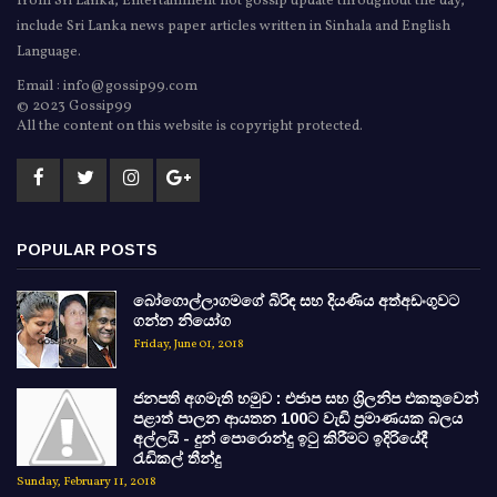
from Sri Lanka, Entertainment hot gossip update throughout the day,
include Sri Lanka news paper articles written in Sinhala and English
Language.
Email : info@gossip99.com
© 2023 Gossip99
All the content on this website is copyright protected.
POPULAR POSTS
බෝගොල්ලාගමගේ බිරිඳ සහ දියණිය අත්අඩංගුවට
ගන්න නියෝග
Friday, June 01, 2018
ජනපති අගමැති හමුව : එජාප සහ ශ්‍රිලනිප එකතුවෙන්
පළාත් පාලන ආයතන 100ට වැඩි ප්‍රමාණයක බලය
අල්ලයි - දුන් පොරොන්දු ඉටු කිරීමට ඉදිරියේදී
රැඩිකල් තීන්දු
Sunday, February 11, 2018