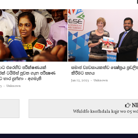
ට එරෙහිව පරීක්‌ෂණයක්‌
සමාජ ව්‍යවසායකත්ව ක්‍ෂේත්‍රය ප්‍රචලි
ක්‌ ටයිම්ස්‌ පුවත ගැන පරීක්‍ෂණ
කිරීමට සහය
ට භාර දුන්නා - අගමැති
Jan 12, 2023
-
Unknown
23
-
Unknown
NE
Wfuldfo ksofhdala kqjr wo 05 wd