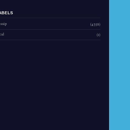
ABELS
ssip
(4358)
cal
(1)