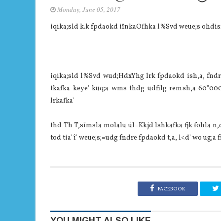
Monday, June 05, 2017
iqika;sld k.k fpdaokd iïnkaOfhka l%Svd weue;s ohdisß
iqika;sld l%Svd wud;HdxYhg lrk fpdaokd ish,a, fndr
tkafka keye' kuq;a wms thdg udfilg remsh,a 60"000 l
lrkafka'
thd Th T,sïmsla‌ mola‌lu úl=Kkjd lshkafka fjk fohla‌ n,
tod tia‌' î' weue;s;=udg fndre fpdaokd t,a, l<d' wo ug;a 
FACEBOOK
YOU MIGHT ALSO LIKE