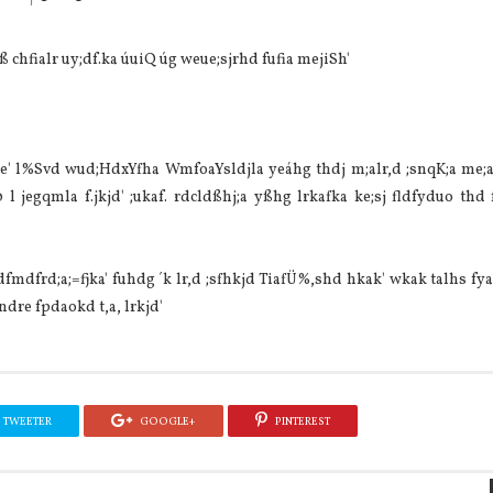
 chfialr uy;df.ka úuiQ úg weue;sjrhd fufia mejiSh'
e' l%Svd wud;HdxYfha WmfoaYsldjla‌ yeáhg thdj m;alr,d ;snqK;a me;a
 jegqmla‌ f.jkjd' ;ukaf. rdcldßhj;a yßhg lrkafka ke;sj fldfyduo thd
dfmdfrd;a;=fjka' fuhdg ´k lr,d ;sfhkjd Tia‌fÜ%,shd hkak' wkak talhs fya
fndre fpdaokd t,a, lrkjd'
TWEETER
GOOGLE+
PINTEREST