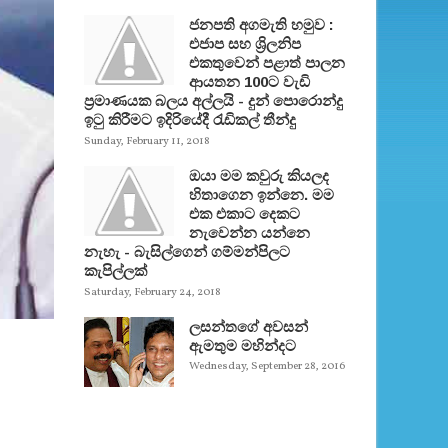
ජනපති අගමැති හමුව :
එජාප සහ ශ්‍රිලනිප
එකතුවෙන් පළාත් පාලන
ආයතන 100ට වැඩි
ප්‍රමාණයක බලය අල්ලයි - දුන් පොරොන්දු
ඉටු කිරීමට ඉදිරියේදී රැඩිකල් තීන්දු
Sunday, February 11, 2018
ඔයා මම කවුරු කියලද
හිතාගෙන ඉන්නෙ. මම
එක එකාට දෙකට
නැවෙන්න යන්නෙ
නැහැ - බැසිල්ගෙන් ගම්මන්පිලට
කැපිල්ලක්
Saturday, February 24, 2018
ලසන්තගේ අවසන්
ඇමතුම මහින්දට
Wednesday, September 28, 2016