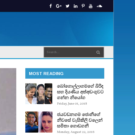
MOST READING
බෝගොල්ලාගමගේ බිරිඳ
සහ දියණිය අත්අඩංගුවට
ගන්න නියෝග
Friday, June 01, 2018
ජයවඩනගම ජොනීගේ
නිවසේ වැසිකිලි වලෙන්
සමිතා ගොඩගනී
Monday, August 22, 2016