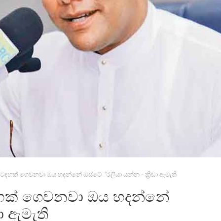
දහක්‌ ගෙවනවා ඔය හදන්නේ ඔස්‌ටේ්‍රලියා යන්න - ක්‍රීඩා ඇමැති
හක්‌ ගෙවනවා ඔය හදන්නේ
ඩා ඇමැති