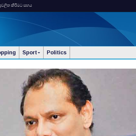
ප්‍රචලිත කිරීමට සහය
opping
Sport
Politics