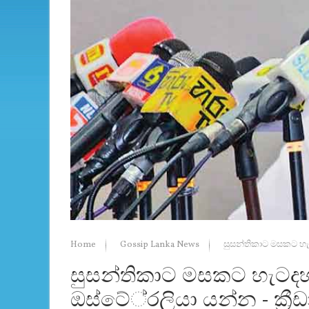
Home
Gossip Lanka News
සුසන්තිකාට මසකට හැට
සුසන්තිකාට මසකට හැටද
ඔස්‌ටේ්‍රලියා යන්න - ක්‍රී