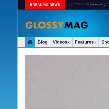
සමාජ ව්‍යවසායකත්ව ක්‍ෂේත්‍රය 
BREAKING NEWS
Blog
Videos
Features
Sh