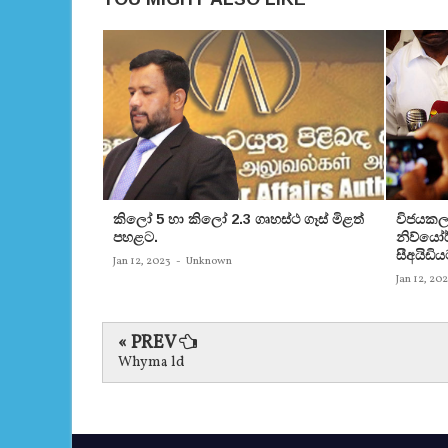
කිලෝ 5 හා කිලෝ 2.3 ගෘහස්ථ ගෑස් මිළත්
විජයකලා
පහළට.
නිව්යෝර්
සීඅයිඩිය
Jan 12, 2023
-
Unknown
Jan 12, 20
« PREV
Whyma ld