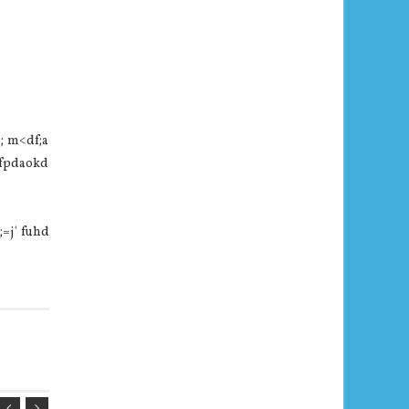
; m<df;a
 fpdaokd
;=j' fuhd