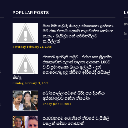
POPULAR POSTS
L
go
ඔයා මම කවුරු කියලද හිතාගෙන ඉන්නෙ.
මම එක එකාට දෙකට නැවෙන්න යන්නෙ
lo
නැහැ - බැසිල්ගෙන් ගම්මන්පිලට
කැපිල්ලක්
Saturday, February 24, 2018
ජනපති අගමැති හමුව : එජාප සහ ශ්‍රිලනිප
එකතුවෙන් පළාත් පාලන ආයතන 100ට
වැඩි ප්‍රමාණයක බලය අල්ලයි - දුන්
d
පොරොන්දු ඉටු කිරීමට ඉදිරියේදී රැඩිකල්
තීන්දු
Sunday, February 11, 2018
බෝගොල්ලාගමගේ බිරිඳ සහ දියණිය
අත්අඩංගුවට ගන්න නියෝග
t
Friday, June 01, 2018
ජයවඩනගම ජොනීගේ නිවසේ වැසිකිලි
වලෙන් සමිතා ගොඩගනී