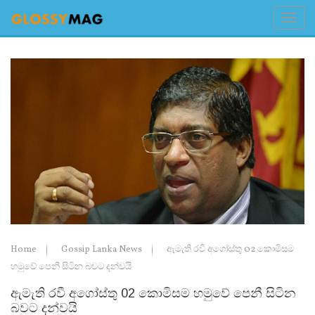
Home
Gossip Lanka News
ඇමැති රවී අගෝස්තු 02 කොමිසම
හමුවේ පෙනී සිටින බවට දන්වයි
ඇමැති රවී අගෝස්තු 02 කොමිසම හමුවේ පෙනී සිටින
බවට දන්වයි