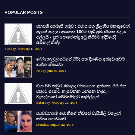
POPULAR POSTS
ජනපති අගමැති හමුව : එජාප සහ ශ්‍රිලනිප එකතුවෙන්
පළාත් පාලන ආයතන 100ට වැඩි ප්‍රමාණයක බලය
අල්ලයි - දුන් පොරොන්දු ඉටු කිරීමට ඉදිරියේදී
රැඩිකල් තීන්දු
Sunday, February 11, 2018
බෝගොල්ලාගමගේ බිරිඳ සහ දියණිය අත්අඩංගුවට
ගන්න නියෝග
Friday, June 01, 2018
ඔයා මම කවුරු කියලද හිතාගෙන ඉන්නෙ. මම එක
එකාට දෙකට නැවෙන්න යන්නෙ නැහැ -
බැසිල්ගෙන් ගම්මන්පිලට කැපිල්ලක්
Saturday, February 24, 2018
ජයවඩනගම ජොනීගේ නිවසේ වැසිකිලි වලෙන්
සමිතා ගොඩගනී
Monday, August 22, 2016