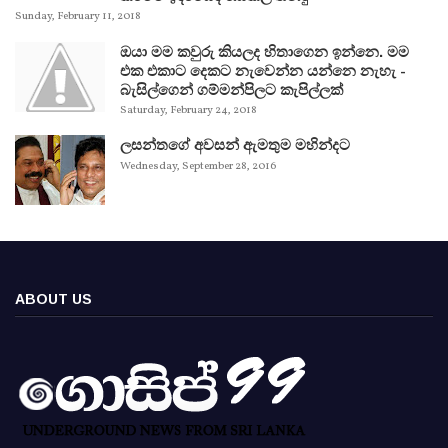
Sunday, February 11, 2018
ඔයා මම කවුරු කියලද හිතාගෙන ඉන්නෙ. මම
එක එකාට දෙකට නැවෙන්න යන්නෙ නැහැ -
බැසිල්ගෙන් ගම්මන්පිලට කැපිල්ලක්
Saturday, February 24, 2018
ලසන්තගේ අවසන් ඇමතුම මහින්දට
Wednesday, September 28, 2016
ABOUT US