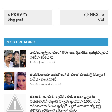
« PREV
NEXT »
Blog post
Cid
MOST READING
බෝගොල්ලාගමගේ බිරිඳ සහ දියණිය අත්අඩංගුවට
ගන්න නියෝග
Friday, June 01, 2018
ජයවඩනගම ජොනීගේ නිවසේ වැසිකිලි වලෙන්
සමිතා ගොඩගනී
Monday, August 22, 2016
ජනපති අගමැති හමුව : එජාප සහ ශ්‍රිලනිප
එකතුවෙන් පළාත් පාලන ආයතන 100ට වැඩි
ප්‍රමාණයක බලය අල්ලයි - දුන් පොරොන්දු ඉටු
කිරීමට ඉදිරියේදී රැඩිකල් තීන්දු