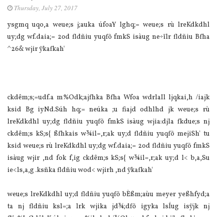
Thursday, July 27, 2017
ysgmq uqo,a weue;s j;auka úfoaY lghq;= weue;s rù lreKdkdhl
uy;dg wf.daia;= 2od fldñiu yuqfõ fmkS isàug ne÷ïlr fldñiu Bfha
^26& wjir ÿkafkah'
ckdêm;s;=udf.a m%Odk;ajfhka Bfha Wfoa wdrlaIl ljqkai,h /iajk
ksid Bg iyNd.Súh hq;= neúka ;u fiajd odhlhd jk weue;s rù
lreKdkdhl uy;dg fldñiu yuqfõ fmkS isàug wjia:djla fkdue;s nj
ckdêm;s kS;s{ ßfhkais w¾il=,r;ak uy;d fldñiu yuqfõ mejiSh' tu
ksid weue;s rù lreKdkdhl uy;dg wf.daia;= 2od fldñiu yuqfõ fmkS
isàug wjir ,nd fok f,ig ckdêm;s kS;s{ w¾il=,r;ak uy;d l< b,a,Su
ie<ls,a,g .ksñka fldñiu wod< wjirh ,nd ÿkafkah'
weue;s lreKdkdhl uy;d fldñiu yuqfõ bÈßm;aùu meyer yeßhfyd;a
ta nj fldñiu ksl=;a lrk wjika jd¾;dfõ igyka lsÍug isÿjk nj