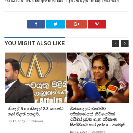
fYa%IaGdêlrK úksiqre m%ikak chj¾Ok uy;d fmkajd ÿkafkah'
YOU MIGHT ALSO LIKE
කිලෝ 5 හා කිලෝ 2.3 ගෘහස්ථ
විජයකලාට එරෙහිව
ගෑස් මිළත් පහළට.
පරීක්‌ෂණයක්‌ නිව්යෝර්ක්‌
ටයිම්ස්‌ පුවත ගැන පරීක්‍ෂණ
Jan 12, 2023
-
Unknown
සීඅයිඩියට භාර දුන්නා - අගමැති
Jan 12, 2023
-
Unknown