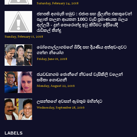
Saturday, February 24, 2018
ජනපති අගමැති හමුව : එජාප සහ ශ්‍රිලනිප එකතුවෙන්
පළාත් පාලන ආයතන 100ට වැඩි ප්‍රමාණයක බලය
අල්ලයි - දුන් පොරොන්දු ඉටු කිරීමට ඉදිරියේදී
රැඩිකල් තීන්දු
Sunday, February 11, 2018
බෝගොල්ලාගමගේ බිරිඳ සහ දියණිය අත්අඩංගුවට
ගන්න නියෝග
Friday, June 01, 2018
ජයවඩනගම ජොනීගේ නිවසේ වැසිකිලි වලෙන්
සමිතා ගොඩගනී
Monday, August 22, 2016
ලසන්තගේ අවසන් ඇමතුම මහින්දට
Wednesday, September 28, 2016
LABELS