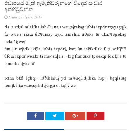
එජාපයේ මැති ඇමැතිවරුන්ගේ විදෙස් සංචාර
අත්හිටුවන්න
Friday, July 07, 2017
tlai;a cd;sl mlaIfha ishÆu ue;s weu;sjrekag úfoia ixpdr w;aysgqjk
f,i w.ue;s rks,a úl%uisxy uy;d ,smshla uÛska tu uka;%Sjrekag
oekqï § we;'
fuu jir wjidk jkf;la úfoia ixpdrj, ksr; ùu isÿfkdlrk f,i;a w;HjYH
úfoia ixpdr we;akï ta ms<sn| i;s ;=klg fmr ;uka fj; oekqï fok f,i;a tu
,smsfha i|yka fõ'
rcfha bÈß lghq;= ld¾hlaIuj yd m%uqL;djfhka hq;=j bgqlsÍug
lemjk f,i;a w.ue;sjrhd ;jÿrg;a oekqï § we;'