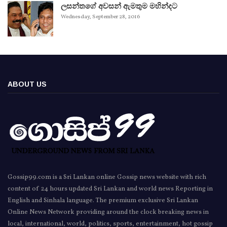
ලසන්තගේ අවසන් ඇමතුම මහින්දට
Wednesday, September 28, 2016
ABOUT US
Gossip99.com is a Sri Lankan online Gossip news website with rich
content of 24 hours updated Sri Lankan and world news Reporting in
English and Sinhala language. The premium exclusive Sri Lankan
Online News Network providing around the clock breaking news in
local, international, world, politics, sports, entertainment, hot gossip