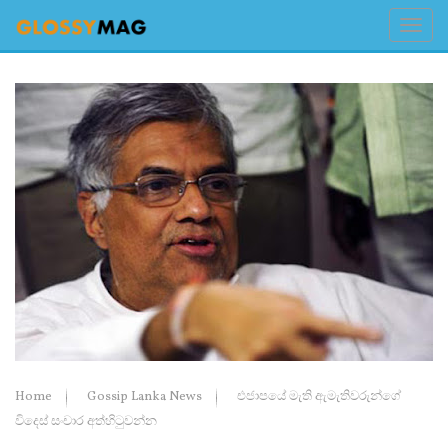
Home
Gossip Lanka News
එජාපයේ මැති ඇමැතිවරුන්ගේ
විදෙස් සංචාර අත්හිටුවන්න