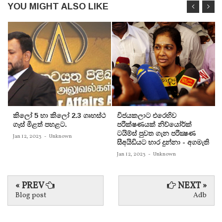
YOU MIGHT ALSO LIKE
කිලෝ 5 හා කිලෝ 2.3 ගෘහස්ථ
විජයකලාට එරෙහිව
ගෑස් මිළත් පහළට.
පරීක්‌ෂණයක්‌ නිව්යෝර්ක්‌
ටයිම්ස්‌ පුවත ගැන පරීක්‍ෂණ
Jan 12, 2023
-
Unknown
සීඅයිඩියට භාර දුන්නා - අගමැති
Jan 12, 2023
-
Unknown
« PREV
NEXT »
Blog post
Adb