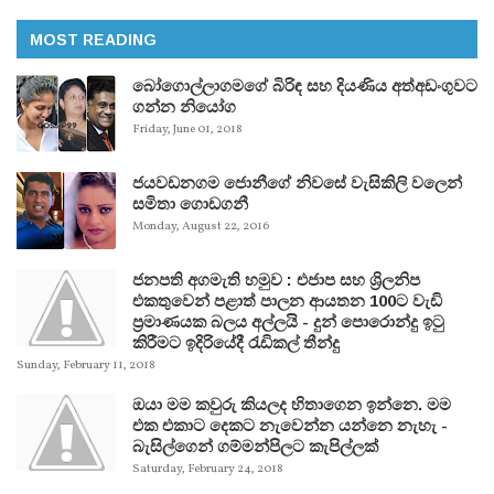
MOST READING
බෝගොල්ලාගමගේ බිරිඳ සහ දියණිය අත්අඩංගුවට
ගන්න නියෝග
Friday, June 01, 2018
ජයවඩනගම ජොනීගේ නිවසේ වැසිකිලි වලෙන්
සමිතා ගොඩගනී
Monday, August 22, 2016
ජනපති අගමැති හමුව : එජාප සහ ශ්‍රිලනිප
එකතුවෙන් පළාත් පාලන ආයතන 100ට වැඩි
ප්‍රමාණයක බලය අල්ලයි - දුන් පොරොන්දු ඉටු
කිරීමට ඉදිරියේදී රැඩිකල් තීන්දු
Sunday, February 11, 2018
ඔයා මම කවුරු කියලද හිතාගෙන ඉන්නෙ. මම
එක එකාට දෙකට නැවෙන්න යන්නෙ නැහැ -
බැසිල්ගෙන් ගම්මන්පිලට කැපිල්ලක්
Saturday, February 24, 2018