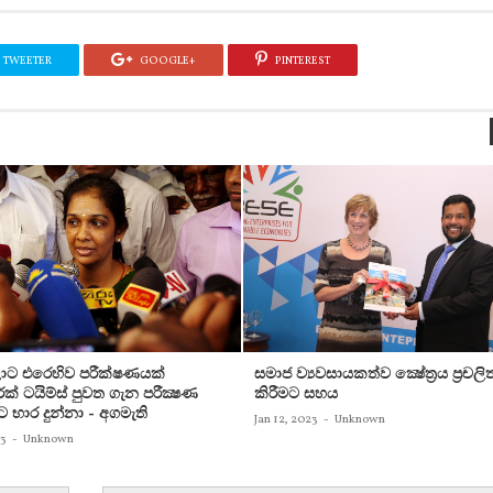
TWEETER
GOOGLE+
PINTEREST
ට එරෙහිව පරීක්‌ෂණයක්‌
සමාජ ව්‍යවසායකත්ව ක්‍ෂේත්‍රය ප්‍රචලි
ක්‌ ටයිම්ස්‌ පුවත ගැන පරීක්‍ෂණ
කිරීමට සහය
ට භාර දුන්නා - අගමැති
Jan 12, 2023
-
Unknown
23
-
Unknown