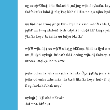
ug ue;sjrKfha§ kdu fhdackd ,nd§ug wjia:dj ÿkafka k
fkdfokafka lshd@ túg Tyq lSfõ fïl lf<a neis,a njhs' b;
uu fudloao lrmq jro@ fvx.= by< hk ksid wdo¾Yhla f,i
jqKd' uu l=vq úlalo@ fydr cdjdrï l<do@ kE' kuq;a j
ÿkafka keye' ta ksihs uu fufyu bkafka'
wjYH wjia:dj,§ uu wjYH ;ekaj,g bÈßm;a fjkjd' ta i|yd 
ux.,H i|yd uykqjr fn!oaO fldä oeóug wjia:dj fkdue;s n
úreoaOj uql=;a lsõfõ keye'
jejhs od.enhs .uhs mkai,hs lshñka Ôj;a jqKdg jevla ke
jejhs od.enhs .uhs mkai,hs b;sß fjkafka keye' hul= fï 
fï rg fnokak fokak neye'
uykqjr )- k§l ohd nKavdr
.hd Y%S ldßhjiï