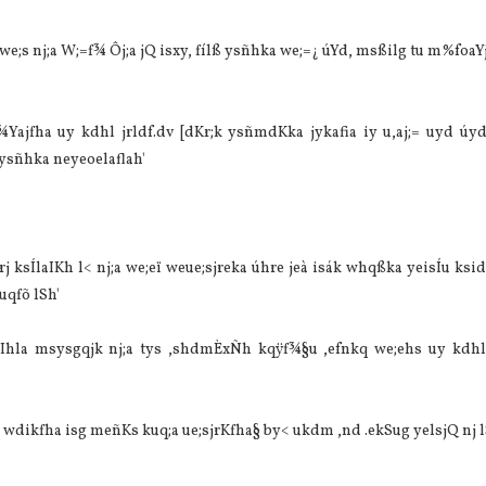
 we;s nj;a W;=f¾ Ôj;a jQ isxy, fílß ysñhka we;=¿ úYd, msßilg tu m%foaYj
ajfha uy kdhl jrldf.dv [dKr;k ysñmdKka jykafia iy u,aj;= uyd úyd
ysñhka neyeoelaflah'
drj ksÍlaIKh l< nj;a we;eï weue;sjreka úhre jeà isák whqßka yeisÍu ks
uqfõ lSh'
mlaIhla msysgqjk nj;a tys ,shdmÈxÑh kqÿf¾§u ,efnkq we;ehs uy kdh
 wdikfha isg meñKs kuq;a ue;sjrKfha§ by< ukdm ,nd .ekSug yelsjQ nj l