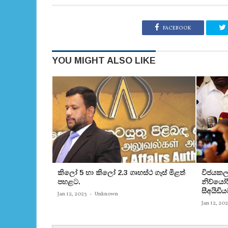
FACEBOOK
YOU MIGHT ALSO LIKE
කිලෝ 5 හා කිලෝ 2.3 ගෘහස්ථ ගෑස් මිළත්
විජයකලා
පහළට.
නිව්යෝර්
සීඅයිඩිය
Jan 12, 2023
-
Unknown
Jan 12, 20