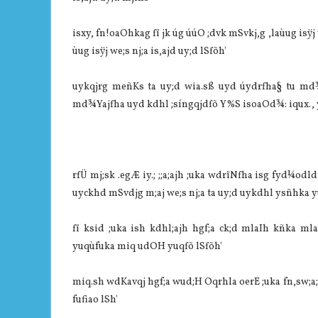
isxy, fn!oaOhkag fï jk úg úúO ;dvk mSvkj,g ,laùug isÿj
ùug isÿj we;s nj;a is,ajd uy;d lSfõh'
uykqjrg meñKs ta uy;d wia.sß uyd úydrfha§ tu md¾Y
md¾Yajfha uyd kdhl ;síngqjdfõ Y%S isoaOd¾: iqux., 
rfÜ mj;sk .egÆ iy.; ;;a;ajh ;uka wdrïNfha isg fyd¼odl
uyckhd mSvdjg m;aj we;s nj;a ta uy;d uykdhl ysñhka y
fï ksid ;uka ish kdhl;ajh hgf;a ck;d mlaIh kñka 
yuqùfuka miq udOH yuqfõ lSfõh'
miq.sh wdKavqj hgf;a wud;H Oqrhla oerE ;uka fn,sw;a;
fufiao lSh'