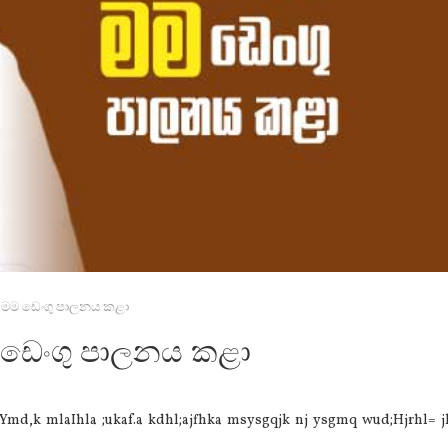
ා මම ඩෙංගු පාලනය කළා
ම ඩෙංගු පාලනය කළා
j foaYmd,k mlaIhla ;ukaf.a kdhl;ajfhka msysgqjk nj ysgmq wud;Hjrhl=