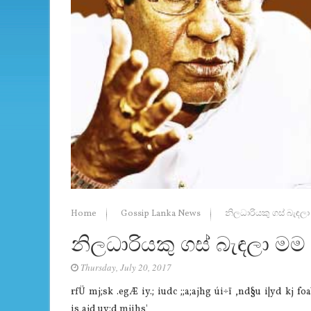
Home
Gossip Lanka News
නිලධාරියකු ගස් බැඳල
නිලධාරියකු ගස් බැඳලා ම
Thursday, July 20, 2017
rfÜ mj;sk .egÆ iy.; iudc ;;a;ajhg úi÷ï ,nd§u i|yd k
is,ajd uy;d mjihs'