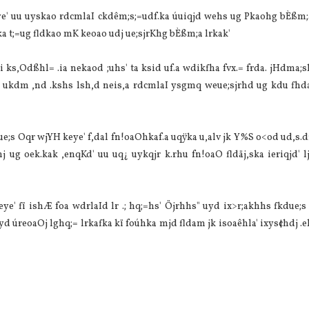
eye' uu uyskao rdcmlaI ckdêm;s;=udf.ka úuiqjd wehs ug Pkaohg bÈßm;
ska t;=ug fldkao mK keoao udj ue;sjrKhg bÈßm;a lrkak'
 ks,Odßhl= .ia nekaod ;uhs' ta ksid uf.a wdikfha fvx.= frda. jHdma;
eä ukdm ,nd .kshs lsh,d neis,a rdcmlaI ysgmq weue;sjrhd ug kdu fhd
weue;s Oqr wjYH keye' f,dal fn!oaOhkaf.a uqÿka u,alv jk Y%S o<od ud,s.
j ug oek.kak ,enqKd' uu uq¿ uykqjr k.rhu fn!oaO fldäj,ska ieriqjd' l
ye' fï ishÆ foa wdrlaId lr .; hq;=hs' Öjrhhs" uyd ix>r;akhhs fkdue;s 
i|yd úreoaOj lghq;= lrkafka kï foúhka mjd fldam jk isoaêhla' ixys¢hdj .