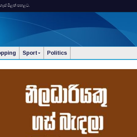
ගෑස් මිළත් පහළට.
opping
Sport
Politics