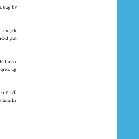
a ùug bv
sh md,kh
ackd ,nd
dfõ fmryr
jqre;a ug
kï fï rfÜ
ek lshñka