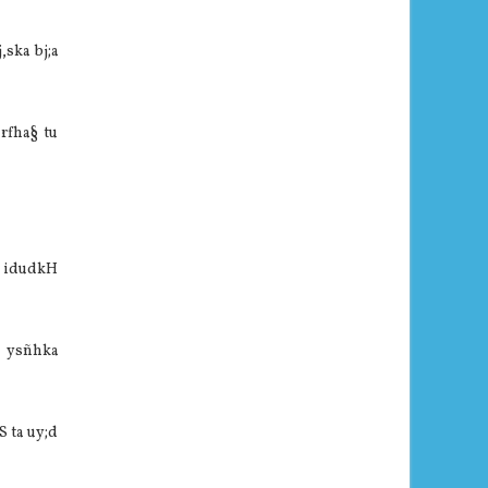
,ska bj;a
rfha§ tu
id idudkH
l ysñhka
S ta uy;d