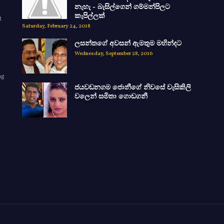
නැහැ - බැසිල්ගෙන් ගම්මන්පිලට
කැපිල්ලක්
t
Saturday, February 24, 2018
ලසන්තගේ අවසන් ඇමතුම මහින්දට
Wednesday, September 28, 2016
ng
ජයවඩනගම ජොනීගේ නිවසේ වැසිකිලි
e
වලෙන් සමිතා ගොඩගනී