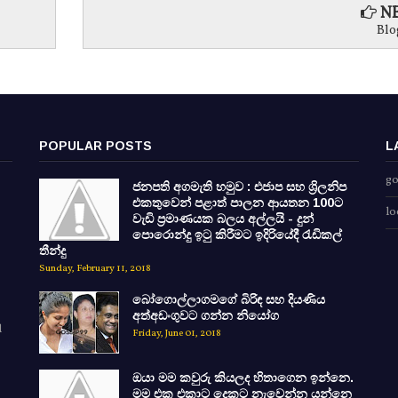
NE
Blo
POPULAR POSTS
L
go
ජනපති අගමැති හමුව : එජාප සහ ශ්‍රිලනිප
එකතුවෙන් පළාත් පාලන ආයතන 100ට
lo
වැඩි ප්‍රමාණයක බලය අල්ලයි - දුන්
පොරොන්දු ඉටු කිරීමට ඉදිරියේදී රැඩිකල්
තීන්දු
Sunday, February 11, 2018
බෝගොල්ලාගමගේ බිරිඳ සහ දියණිය
අත්අඩංගුවට ගන්න නියෝග
d
Friday, June 01, 2018
ඔයා මම කවුරු කියලද හිතාගෙන ඉන්නෙ.
මම එක එකාට දෙකට නැවෙන්න යන්නෙ