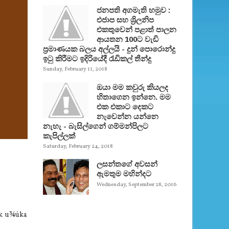
ජනපති අගමැති හමුව :
එජාප සහ ශ්‍රිලනිප
එකතුවෙන් පළාත් පාලන
ආයතන 100ට වැඩි
ප්‍රමාණයක බලය අල්ලයි - දුන් පොරොන්දු
ඉටු කිරීමට ඉදිරියේදී රැඩිකල් තීන්දු
Sunday, February 11, 2018
ඔයා මම කවුරු කියලද
හිතාගෙන ඉන්නෙ. මම
එක එකාට දෙකට
නැවෙන්න යන්නෙ
නැහැ - බැසිල්ගෙන් ගම්මන්පිලට
කැපිල්ලක්
Saturday, February 24, 2018
ලසන්තගේ අවසන්
ඇමතුම මහින්දට
Wednesday, September 28, 2016
 jk u¾úka