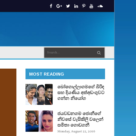
MOST READING
බෝගොල්ලාගමගේ බිරිඳ
සහ දියණිය අත්අඩංගුවට
ගන්න නියෝග
ජයවඩනගම ජොනීගේ
නිවසේ වැසිකිලි වලෙන්
සමිතා ගොඩගනී
Monday, August 22, 2016