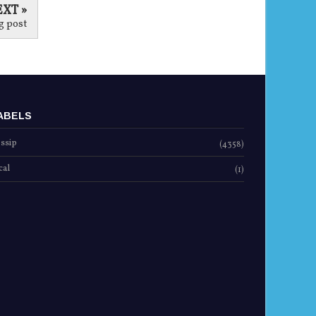
XT »
g post
ABELS
ssip
(4358)
cal
(1)