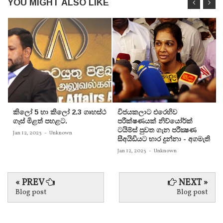
YOU MIGHT ALSO LIKE
කිලෝ 5 හා කිලෝ 2.3 ගෘහස්ථ
විජයකලාට එරෙහිව
ගෑස් මිළත් පහළට.
පරීක්‌ෂණයක්‌ නිව්යෝර්ක්‌
ටයිම්ස්‌ පුවත ගැන පරීක්‍ෂණ
Jan 12, 2023
-
Unknown
සීඅයිඩියට භාර දුන්නා - අගමැති
Jan 12, 2023
-
Unknown
« PREV
NEXT »
Blog post
Blog post