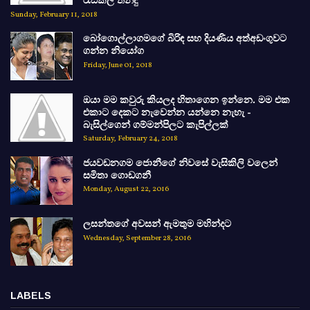
රැඩිකල් තීන්දු
Sunday, February 11, 2018
බෝගොල්ලාගමගේ බිරිඳ සහ දියණිය අත්අඩංගුවට
ගන්න නියෝග
Friday, June 01, 2018
ඔයා මම කවුරු කියලද හිතාගෙන ඉන්නෙ. මම එක
එකාට දෙකට නැවෙන්න යන්නෙ නැහැ -
බැසිල්ගෙන් ගම්මන්පිලට කැපිල්ලක්
Saturday, February 24, 2018
ජයවඩනගම ජොනීගේ නිවසේ වැසිකිලි වලෙන්
සමිතා ගොඩගනී
Monday, August 22, 2016
ලසන්තගේ අවසන් ඇමතුම මහින්දට
Wednesday, September 28, 2016
LABELS