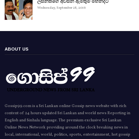
ලසන්තගේ අවසන් ඇමතුම මහින්දට
Wednesday, September 28, 2016
ABOUT US
Gossip99.com is a Sri Lankan online Gossip news website with rich
content of 24 hours updated Sri Lankan and world news Reporting in
English and Sinhala language. The premium exclusive Sri Lankan
Online News Network providing around the clock breaking news in
local, international, world, politics, sports, entertainment, hot gossip