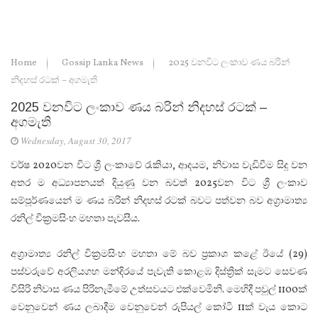
Home
Gossip Lanka News
2025 වනවිට ලංකාව ණය බරින්
නිදහස් රටක් – අගමැති
2025 වනවිට ලංකාව ණය බරින් නිදහස් රටක් –
අගමැති
Wednesday, August 30, 2017
වර්ෂ 2020වන විට ශ්‍රී ලංකාවේ රැකියා, ආදයම, නිවාස වැඩිවීම සිදු වන
අතර ම අධ්‍යාපනයත් දියුණු වන බවත් 2025වන විට ශ්‍රී ලංකාව
සම්පූර්ණයෙන් ම ණය බරින් නිදහස් රටක් බවට පත්වන බව අග්‍රාමාත්‍ය
රනිල් වික්‍රමසිංහ මහතා පැවසීය.
අග්‍රාමාත්‍ය රනිල් වික්‍රමසිංහ මහතා මේ බව ප්‍රකාශ කළේ ඊයේ (29)
පස්වරුවේ අරලියගහ මන්දිරයේ පැවැති කොළඹ දිස්ත්‍රික් සැමට සෙවණ
විසිරි නිවාස ණය පිරිනැමීමේ උත්සවයට එක්වෙමිනි. මෙහිදී පවුල් 1100ක්
වෙනුවෙන් ණය ලබාදීම වෙනුවෙන් රුපියල් කෝටි 11ක් වැය කොට