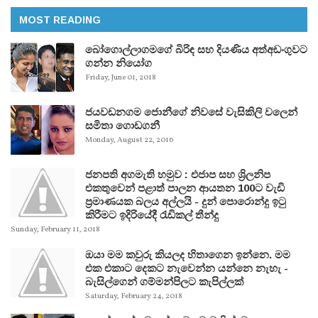
MOST READING
බෝගොල්ලාගමගේ බිරිඳ සහ දියණිය අත්අඩංගුවට
ගන්න නියෝග
Friday, June 01, 2018
ජයවඩනගම ජොනීගේ නිවසේ වැසිකිලි වලෙන්
සමිතා ගොඩගනී
Monday, August 22, 2016
ජනපති අගමැති හමුව : එජාප සහ ශ්‍රිලනිප
එකතුවෙන් පළාත් පාලන ආයතන 100ට වැඩි
ප්‍රමාණයක බලය අල්ලයි - දුන් පොරොන්දු ඉටු
කිරීමට ඉදිරියේදී රැඩිකල් තීන්දු
Sunday, February 11, 2018
ඔයා මම කවුරු කියලද හිතාගෙන ඉන්නෙ. මම
එක එකාට දෙකට නැවෙන්න යන්නෙ නැහැ -
බැසිල්ගෙන් ගම්මන්පිලට කැපිල්ලක්
Saturday, February 24, 2018