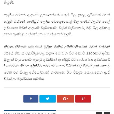
තිබුණි.
පසුගිය රජයන් ආදායම් උපයාගත්තේ තෙල් මිල ඉහළ දැමීමෙන් බවත්
නමුත් වත්මන් ආණ්ඩුව ලෝක වෙළෙඳපොළ් මිල ගණන්වලටම තෙල්
ලබාදෙන බවත් ආදායම් වැඩිකොට, වැටුප් වැඩිකොට, බඩු මිල අඩුකළ
එකම ආණ්ඩුව වත්මන් රජය බවත් පෙන්වාදුනි.
නිවාස හිමිකම සමාජයේ මූලික මිනිස් අයිතිවාසිකමක් බවත් වත්මන්
රජයේ නිවාස වැඩපිළිවෙළ සඳහා මේ වන විට කෝටි 2200කට අධික
මුදලක් වැය කොට ඇතැයි ද වත්මන් ආණ්ඩුව රට භාරගන්නා අවස්ථාවේ
දී මෙරටට නිවාස ඉදිකිරීම සම්බන්ධයෙන් විධිමත් වැඩපිළිවෙළක් නොවූ
බවත් එම සියලු අභියෝගයන් භාරගෙන ඊට විසඳුම් සොයාගෙන ඇති
බවත් අගමැතිවරයා පැවසීය.