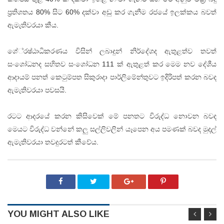
ප්‍රතිශතය 80% සිට 60% දක්‌වා අඩු කර ගැනීම රජයේ ඉලක්‌කය බවත්
ඇමැතිවරයා කීය.
ශේ්‍රෂ්ඨාධිකරණය විසින් ලබාදුන් නිර්දේශද ඇතුළත්ව තවත්
සංශෝධනද සහිතව සංශෝධන 111 ක්‌ ඇතුළත් කර මෙම නව දේශීය
ආදායම් පනත් කෙටුම්පත සිකුරාදා පාර්ලිමේන්තුවට ඉදිරිපත් කරන බවද
ඇමැතිවරයා පවසයි.
රටට ආදරයේ කරන කිසිවෙක්‌ මේ පනතට විරුද්ධ නොවන බවද
මෙයට විරුද්ධ වන්නේ කලු සල්ලිවලින් යෑපෙන අය පමණක්‌ බවද මුදල්
ඇමැතිවරයා තවදුරටත් කීවේය.
YOU MIGHT ALSO LIKE