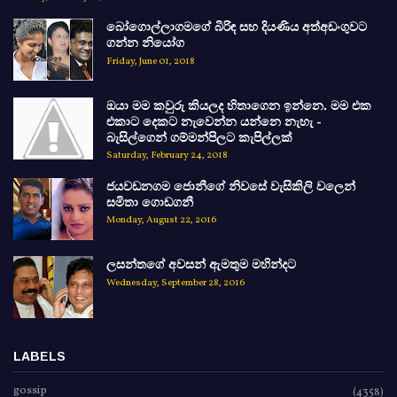
බෝගොල්ලාගමගේ බිරිඳ සහ දියණිය අත්අඩංගුවට
ගන්න නියෝග
Friday, June 01, 2018
ඔයා මම කවුරු කියලද හිතාගෙන ඉන්නෙ. මම එක
එකාට දෙකට නැවෙන්න යන්නෙ නැහැ -
බැසිල්ගෙන් ගම්මන්පිලට කැපිල්ලක්
Saturday, February 24, 2018
ජයවඩනගම ජොනීගේ නිවසේ වැසිකිලි වලෙන්
සමිතා ගොඩගනී
Monday, August 22, 2016
ලසන්තගේ අවසන් ඇමතුම මහින්දට
Wednesday, September 28, 2016
LABELS
gossip
(4358)