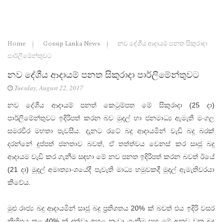
Home
Gossip Lanka News
නව දේශීය ආදායම් පනත සිකුරාදා
පාර්ලිමේන්තුවට
නව දේශීය ආදායම් පනත සිකුරාදා පාර්ලිමේන්තුවට
Tuesday, August 22, 2017
නව දේශීය ආදායම් පනත් කෙටුම්පත මේ සිකුරාදා (25 දා)
පාර්ලිමේන්තුවට ඉදිරිපත් කරන බව මුදල් හා ජනමාධ්‍ය ඇමැති මංගල
සමරවීර මහතා පැවසීය. දැනට රටේ බදු ආදායමින් වැඩි බදු බරක්‌
දරන්නේ දුප්පත් ජනතාව බවත්, ඒ තත්ත්වය වෙනස්‌ කර සෘජු බදු
ආදායම වැඩි කර ගැනීම සඳහා මේ නව පනත ඉදිරිපත් කරන බවත් ඊයේ
(21 දා) මුදල් අමාත්‍යාංශයේදී පැවැති මාධ්‍ය හමුවකදී මුදල් ඇමැතිවරයා
කීවේය.
මුළු රාජ්‍ය බදු ආදායමින් සෘජු බදු ප්‍රතිශතය 20% ක්‌ බවත් එය ඉදිරි වසර
කිහිපය තුළ 40% ක්‌ දක්‌වා ඉහළ නංවා ගැනීම සහ මේ අනුව වක්‍ර බදු