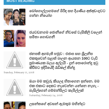
MOST READING
බෝගොල්ලාගමගේ බිරිඳ සහ දියණිය අත්අඩංගුවට
ගන්න නියෝග
ජයවඩනගම ජොනීගේ නිවසේ වැසිකිලි වලෙන්
සමිතා ගොඩගනී
ජනපති අගමැති හමුව : එජාප සහ ශ්‍රිලනිප
එකතුවෙන් පළාත් පාලන ආයතන 100ට වැඩි
ප්‍රමාණයක බලය අල්ලයි - දුන් පොරොන්දු ඉටු
කිරීමට ඉදිරියේදී රැඩිකල් තීන්දු
Sunday, February 11, 2018
ඔයා මම කවුරු කියලද හිතාගෙන ඉන්නෙ. මම
එක එකාට දෙකට නැවෙන්න යන්නෙ නැහැ -
බැසිල්ගෙන් ගම්මන්පිලට කැපිල්ලක්
Saturday, February 24, 2018
ලසන්තගේ අවසන් ඇමතුම මහින්දට