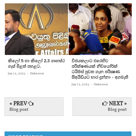
කිලෝ 5 හා කිලෝ 2.3 ගෘහස්ථ
විජයකලාට එරෙහිව
ගෑස් මිළත් පහළට.
පරීක්‌ෂණයක්‌ නිව්යෝර්ක්‌
ටයිම්ස්‌ පුවත ගැන පරීක්‍ෂණ
Jan 12, 2023
-
Unknown
සීඅයිඩියට භාර දුන්නා - අගමැති
Jan 12, 2023
-
Unknown
« PREV
NEXT »
Blog post
Blog post