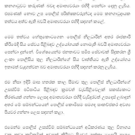
කනගාටුවට කරුණක් බවද අමාත්‍යවරයා එහිදී පෙන්වා දෙනු ලැබීය.
එපමණක් නොව උප පොලිස් පරික්ෂකවරුන්ටද මෙම කනගාටුදායක
තත්වය අත්ව ඇති බවයි අමාත්‍යවරයා එහිදී සඳහන් කලේ.
මෙම තත්වය හේතුකොටගෙන පොලිස් නිලධාරීන් අතර රාජකාරී
කිරීමේදී සිය සේවය පිළිබඳව උද්යෝගයක් නොමැති බවයි අමාත්‍යවරයා
පෙන්වා දුන්නේ. විශේෂයෙන්ම ජනතාවට සමීප සේවාවක් සිදුකරන ශ්‍රී
ලංකා පොලීසිය තුල නිලධාරීන්ගේ සිය වෘත්තීයට ඇති උද්යෝගය
ඉතාමත් වැදගත්වන බව අමාත්‍යවරයා එහිදී සඳහන් කරනු ලැබීය.
එම නිසා ඉදිරි මාස හතරක කාල සීමාව තුල පොලිස් නිලධාරීන්ගේ
උසස්වීම් පටිපාටිය පිළිබඳව ක්‍රමවත් වැඩපිළිවෙලක් සකස්කොට
තීරණයක් ගන්නා ලෙසද අමාත්‍යවරයා එහිදී වැඩිදුරටත් උපදෙස් ලබාදුන්
අතර මේ සම්බන්ධයෙන් පොලිස් කොමිසම සමගද සාකච්ජකර අවශ්‍ය
පියවර ගන්නා ලෙස සඳහන් කළා.
එමෙන්ම පොලිස් උසස්වීම් සම්බන්ධයෙන් අධිකරණය තුල විභාගය
වන නඩුද කඩිනමින් අවසන් කිරීමට පියවර ගන්නා ලෙසයි සාගල