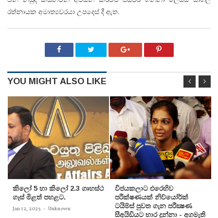
රත්නායක අමාත්‍යවරයා උපදෙස් දී ඇත.
YOU MIGHT ALSO LIKE
කිලෝ 5 හා කිලෝ 2.3 ගෘහස්ථ
විජයකලාට එරෙහිව
ගෑස් මිළත් පහළට.
පරීක්‌ෂණයක්‌ නිව්යෝර්ක්‌
ටයිම්ස්‌ පුවත ගැන පරීක්‍ෂණ
Jan 12, 2023
-
Unknown
සීඅයිඩියට භාර දුන්නා - අගමැති