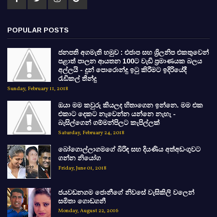
POPULAR POSTS
ජනපති අගමැති හමුව : එජාප සහ ශ්‍රිලනිප එකතුවෙන්
පළාත් පාලන ආයතන 100ට වැඩි ප්‍රමාණයක බලය
අල්ලයි - දුන් පොරොන්දු ඉටු කිරීමට ඉදිරියේදී
රැඩිකල් තීන්දු
Sunday, February 11, 2018
ඔයා මම කවුරු කියලද හිතාගෙන ඉන්නෙ. මම එක
එකාට දෙකට නැවෙන්න යන්නෙ නැහැ -
බැසිල්ගෙන් ගම්මන්පිලට කැපිල්ලක්
Saturday, February 24, 2018
බෝගොල්ලාගමගේ බිරිඳ සහ දියණිය අත්අඩංගුවට
ගන්න නියෝග
Friday, June 01, 2018
ජයවඩනගම ජොනීගේ නිවසේ වැසිකිලි වලෙන්
සමිතා ගොඩගනී
Monday, August 22, 2016