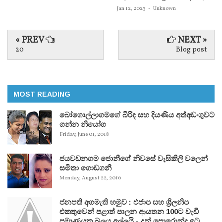
Jan 12, 2023
-
Unknown
« PREV
NEXT »
20
Blog post
MOST READING
බෝගොල්ලාගමගේ බිරිඳ සහ දියණිය අත්අඩංගුවට
ගන්න නියෝග
Friday, June 01, 2018
ජයවඩනගම ජොනීගේ නිවසේ වැසිකිලි වලෙන්
සමිතා ගොඩගනී
Monday, August 22, 2016
ජනපති අගමැති හමුව : එජාප සහ ශ්‍රිලනිප
එකතුවෙන් පළාත් පාලන ආයතන 100ට වැඩි
ප්‍රමාණයක බලය අල්ලයි - දුන් පොරොන්දු ඉටු