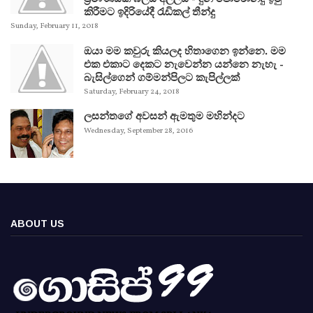
කිරීමට ඉදිරියේදී රැඩිකල් තීන්දු
Sunday, February 11, 2018
ඔයා මම කවුරු කියලද හිතාගෙන ඉන්නෙ. මම
එක එකාට දෙකට නැවෙන්න යන්නෙ නැහැ -
බැසිල්ගෙන් ගම්මන්පිලට කැපිල්ලක්
Saturday, February 24, 2018
ලසන්තගේ අවසන් ඇමතුම මහින්දට
Wednesday, September 28, 2016
ABOUT US