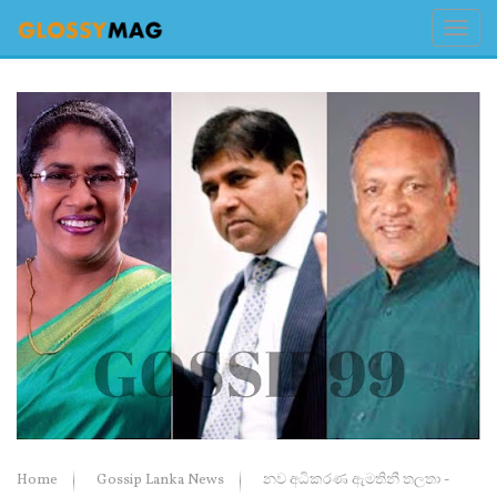
Home
Gossip Lanka News
නව අධිකරණ ඇමතිනී තලතා -