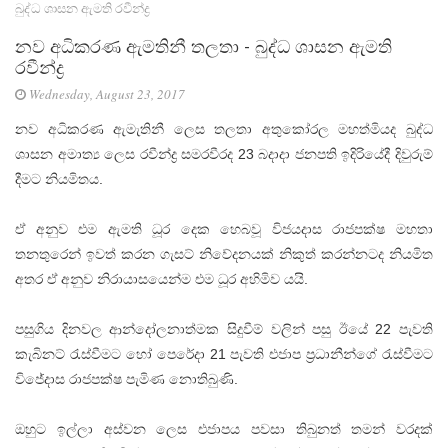
බුද්ධ ශාසන ඇමති රවීන්ද්‍ර
නව අධිකරණ ඇමතිනී තලතා - බුද්ධ ශාසන ඇමති
රවීන්ද්‍ර
Wednesday, August 23, 2017
නව අධිකරණ ඇමැතිනී ලෙස තලතා අතුකෝරල මහත්මියද බුද්ධ
ශාසන අමාත්‍ය ලෙස රවීන්ද්‍ර සමරවීරද 23 බදාදා ජනපති ඉදිරියේදී දිවුරුම්
දීමට නියමිතය.
ඒ අනුව එම ඇමති ධූර දෙක හෙබවූ විජයදාස රාජපක්ෂ මහතා
තනතුරෙන් ඉවත් කරන ගැසට් නිවේදනයක් නිකුත් කරන්නටද නියමිත
අතර ඒ අනුව නිරායාසයෙන්ම එම ධූර අහිමිව යයි.
පසුගිය දිනවල ආන්දෝලනාත්මක සිදුවීම් වලින් පසු ඊයේ 22 පැවති
කැබිනට් රැස්වීමට හෝ පෙරේදා 21 පැවති එජාප ප්‍රධානීන්ගේ රැස්වීමට
විජේදාස රාජපක්ෂ පැමිණ නොතිබුණි.
ඔහුට ඉල්ලා අස්වන ලෙස එජාපය පවසා තිබුනත් තමන් වරදක්