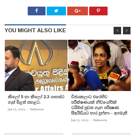
YOU MIGHT ALSO LIKE
කිලෝ 5 හා කිලෝ 2.3 ගෘහස්ථ
විජයකලාට එරෙහිව
ගෑස් මිළත් පහළට.
පරීක්‌ෂණයක්‌ නිව්යෝර්ක්‌
ටයිම්ස්‌ පුවත ගැන පරීක්‍ෂණ
Jan 12, 2023
-
Unknown
සීඅයිඩියට භාර දුන්නා - අගමැති
Jan 12, 2023
-
Unknown