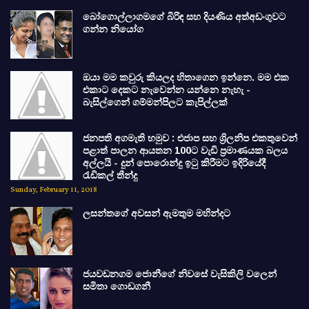
බෝගොල්ලාගමගේ බිරිඳ සහ දියණිය අත්අඩංගුවට
ගන්න නියෝග
ඔයා මම කවුරු කියලද හිතාගෙන ඉන්නෙ. මම එක
එකාට දෙකට නැවෙන්න යන්නෙ නැහැ -
බැසිල්ගෙන් ගම්මන්පිලට කැපිල්ලක්
ජනපති අගමැති හමුව : එජාප සහ ශ්‍රිලනිප එකතුවෙන්
පළාත් පාලන ආයතන 100ට වැඩි ප්‍රමාණයක බලය
අල්ලයි - දුන් පොරොන්දු ඉටු කිරීමට ඉදිරියේදී
රැඩිකල් තීන්දු
Sunday, February 11, 2018
ලසන්තගේ අවසන් ඇමතුම මහින්දට
ජයවඩනගම ජොනීගේ නිවසේ වැසිකිලි වලෙන්
සමිතා ගොඩගනී