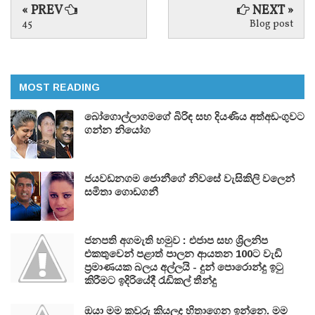
« PREV
NEXT »
45
Blog post
MOST READING
බෝගොල්ලාගමගේ බිරිඳ සහ දියණිය අත්අඩංගුවට
ගන්න නියෝග
ජයවඩනගම ජොනීගේ නිවසේ වැසිකිලි වලෙන්
සමිතා ගොඩගනී
ජනපති අගමැති හමුව : එජාප සහ ශ්‍රිලනිප
එකතුවෙන් පළාත් පාලන ආයතන 100ට වැඩි
ප්‍රමාණයක බලය අල්ලයි - දුන් පොරොන්දු ඉටු
කිරීමට ඉදිරියේදී රැඩිකල් තීන්දු
ඔයා මම කවුරු කියලද හිතාගෙන ඉන්නෙ. මම