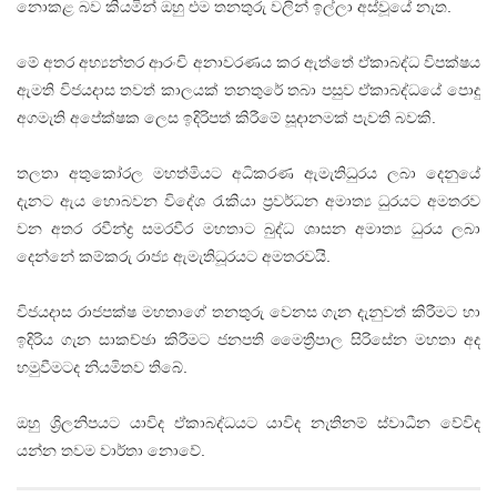
නොකළ බව කියමින් ඔහු එම තනතුරු වලින් ඉල්ලා අස්වූයේ නැත.
මේ අතර අභ්‍යන්තර ආරංචි අනාවරණය කර ඇත්තේ ඒකාබද්ධ විපක්ෂය
ඇමති විජයදාස තවත් කාලයක් තනතුරේ තබා පසුව ඒකාබද්ධයේ පොදු
අගමැති අපේක්ෂක ලෙස ඉදිරිපත් කිරීමේ සූදානමක් පැවති බවකි.
තලතා අතුකෝරල මහත්මියට අධිකරණ ඇමැතිධුරය ලබා දෙනුයේ
දැනට ඇය හොබවන විදේශ රැකියා ප්‍රවර්ධන අමාත්‍ය ධුරයට අමතරව
වන අතර රවීන්ද්‍ර සමරවීර මහතාට බුද්ධ ශාසන අමාත්‍ය ධුරය ලබා
දෙන්නේ කම්කරු රාජ්‍ය ඇමැතිධූරයට අමතරවයි.
විජයදාස රාජපක්ෂ මහතාගේ තනතුරු වෙනස ගැන දැනුවත් කිරීමට හා
ඉදිරිය ගැන සාකච්ඡා කිරීමට ජනපති මෛත්‍රීපාල සිරිසේන මහතා අද
හමුවීමටද නියමිතව තිබේ.
ඔහු ශ්‍රිලනිපයට යාවිද ඒකාබද්ධයට යාවිද නැතිනම් ස්වාධීන වේවිද
යන්න තවම වාර්තා නොවේ.