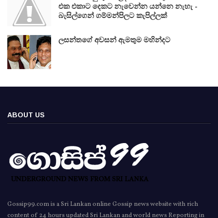
එක එකාට දෙකට නැවෙන්න යන්නෙ නැහැ -
බැසිල්ගෙන් ගම්මන්පිලට කැපිල්ලක්
ලසන්තගේ අවසන් ඇමතුම මහින්දට
ABOUT US
Gossip99.com is a Sri Lankan online Gossip news website with rich
content of 24 hours updated Sri Lankan and world news Reporting in