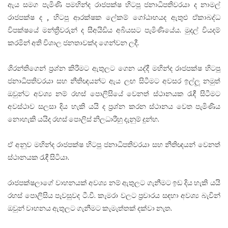
ඇය සමග පැමිණි පමහින්ද රාජපක්ෂ හිටපු ජනාධිපතිවරයා ද නාමල්
රාජපක්ෂ ද , හිටපු ආරක්ෂක ලේකම් ගෝඨාභයද ඇතුළු ඒකාබද්ධ
විපක්ෂයේ මන්ත්‍රීවරුන් ද සීඅයිඩිය අබියසට පැමිණියේය. මුදල් වියදම්
කරමින් අති විශාල ජනතාවක්ද ගෙන්වන ලදී.
ශිරන්තිගෙන් ප්‍රශ්න කිරීමට ඇතුලට ගෙන යද්දී මහින්ද රාජපක්ෂ හිටපු
ජනාධිපතිවරයා සහ නීතිඥයන්ට ඇය ලඟ සිටීමට අවසර ඉල්ලූ නමුත්
ඔවුන්ට අවශ්‍ය නම් රහස් පොලිසියේ වෙනත් ස්ථානයක රැඳී සිටීමට
අවස්ථාව සලසා දිය හැකි යයි ද ප්‍රශ්න කරන ස්ථානය වෙත පැමිණිය
නොහැකි යයිද රහස් පොලිස් නිලධාරීහු දැනුම් දුන්හ.
ඒ අනුව මහින්ද රාජපක්ෂ හිටපු ජනාධිපතිවරයා සහ නීතිඥයන් වෙනත්
ස්ථානයක රැඳී සිටියා.
රාජපක්ෂලාගේ වාහනයක් අවශ්‍ය නම් ඇතුලට ගැනීමට ඉඩ දිය හැකි යයි
රහස් පොලිසිය පැවසුවද ටී.වී. කැමරා වලට ප්‍රචාරය සඳහා අවශ්‍ය බැවින්
ඔවුන් වාහනය ඇතුලට ගැනීමට කැමැත්තක් දක්වා නැත.