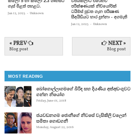
කිලෝ 5 හා කිලෝ 2.3 ගෘහස්ථ
විජයකලාට එරෙහිව
ගෑස් මිළත් පහළට.
පරීක්‌ෂණයක්‌ නිව්යෝර්ක්‌
ටයිම්ස්‌ පුවත ගැන පරීක්‍ෂණ
Jan 12, 2023
-
Unknown
සීඅයිඩියට භාර දුන්නා - අගමැති
Jan 12, 2023
-
Unknown
« PREV
NEXT »
Blog post
Blog post
MOST READING
බෝගොල්ලාගමගේ බිරිඳ සහ දියණිය අත්අඩංගුවට
ගන්න නියෝග
Friday, June 01, 2018
ජයවඩනගම ජොනීගේ නිවසේ වැසිකිලි වලෙන්
සමිතා ගොඩගනී
Monday, August 22, 2016