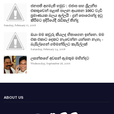
ජනපති අගමැති හමුව : එජාප සහ ශ්‍රිලනිප
එකතුවෙන් පළාත් පාලන ආයතන 100ට වැඩි
ප්‍රමාණයක බලය අල්ලයි - දුන් පොරොන්දු ඉටු
කිරීමට ඉදිරියේදී රැඩිකල් තීන්දු
Sunday, February 11, 2018
ඔයා මම කවුරු කියලද හිතාගෙන ඉන්නෙ. මම
එක එකාට දෙකට නැවෙන්න යන්නෙ නැහැ -
බැසිල්ගෙන් ගම්මන්පිලට කැපිල්ලක්
Saturday, February 24, 2018
ලසන්තගේ අවසන් ඇමතුම මහින්දට
Wednesday, September 28, 2016
ABOUT US