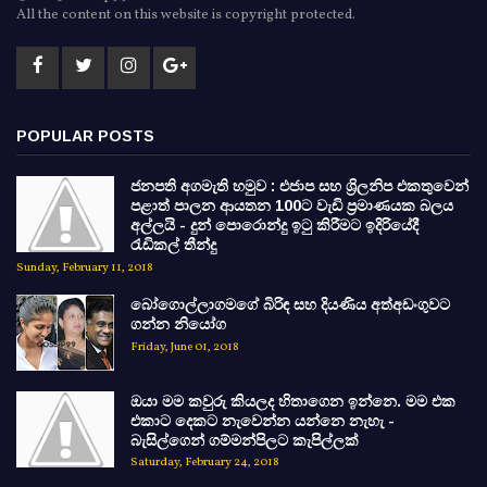
All the content on this website is copyright protected.
POPULAR POSTS
ජනපති අගමැති හමුව : එජාප සහ ශ්‍රිලනිප එකතුවෙන්
පළාත් පාලන ආයතන 100ට වැඩි ප්‍රමාණයක බලය
අල්ලයි - දුන් පොරොන්දු ඉටු කිරීමට ඉදිරියේදී
රැඩිකල් තීන්දු
Sunday, February 11, 2018
බෝගොල්ලාගමගේ බිරිඳ සහ දියණිය අත්අඩංගුවට
ගන්න නියෝග
Friday, June 01, 2018
ඔයා මම කවුරු කියලද හිතාගෙන ඉන්නෙ. මම එක
එකාට දෙකට නැවෙන්න යන්නෙ නැහැ -
බැසිල්ගෙන් ගම්මන්පිලට කැපිල්ලක්
Saturday, February 24, 2018