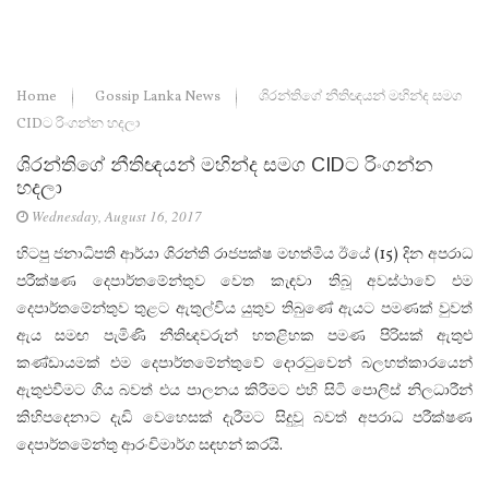
Home
Gossip Lanka News
ශිරන්තිගේ නීතිඥයන් මහින්ද සමග
CIDට රිංගන්න හදලා
ශිරන්තිගේ නීතිඥයන් මහින්ද සමග CIDට රිංගන්න
හදලා
Wednesday, August 16, 2017
හිටපු ජනාධිපති ආර්යා ශිරන්ති රාජපක්ෂ මහත්මිය ඊයේ (15) දින අපරාධ
පරීක්ෂණ දෙපාර්තමේන්තු‍ව වෙත කැඳවා තිබූ අවස්ථාවේ එම
දෙපාර්තමේන්තුව තුළට ඇතුල්විය යුතුව තිබුණේ ඇයට පමණක් වුවත්
ඇය සමඟ පැමිණි නීතිඥවරුන් හතළිහක පමණ පිරිසක් ඇතුළු
කණ්ඩායමක් එම දෙපාර්තමේන්තුවේ දොරටුවෙන් බලහත්කාරයෙන්
ඇතුළුවීමට ගිය බවත් එය පාලනය කිරීමට එහි සිටි පොලිස් නිලධාරීන්
කිහිපදෙනාට දැඩි වෙහෙසක් දැරීමට සිදුවූ බවත් අපරාධ පරීක්ෂණ
දෙපාර්තමේන්තු ආරංචිමාර්ග සඳහන් කරයි.