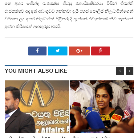
මේ අතර මහින්ද රාජපක්ෂ හිටපු ජනාධිපතිවරයා විසින් ශිරන්ති
රාජපක්ෂව අද අත් අඩංගුවට ගන්නවා දැයි රහස් පොලිස් නිලධාරීන්ගෙන්
විමසන ලද අතර නිලධාරීන් පිළිතුරු දී ඇත්තේ එවැන්නක් කිව හැක්කේ
ප්‍රශ්න කිරීමෙන් අනතුරුව බවයි.
YOU MIGHT ALSO LIKE