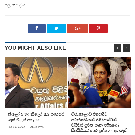
පල කළේය.
YOU MIGHT ALSO LIKE
කිලෝ 5 හා කිලෝ 2.3 ගෘහස්ථ
විජයකලාට එරෙහිව
ගෑස් මිළත් පහළට.
පරීක්‌ෂණයක්‌ නිව්යෝර්ක්‌
ටයිම්ස්‌ පුවත ගැන පරීක්‍ෂණ
Jan 12, 2023
-
Unknown
සීඅයිඩියට භාර දුන්නා - අගමැති