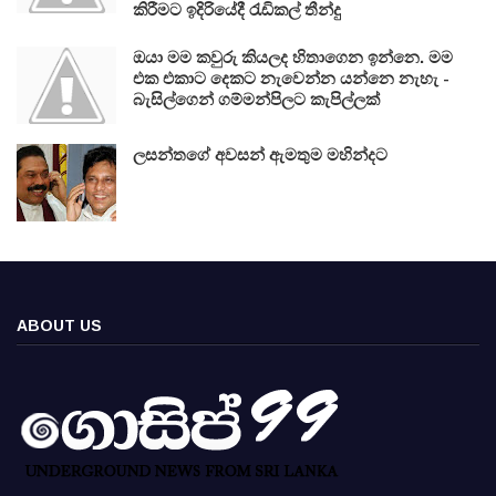
කිරීමට ඉදිරියේදී රැඩිකල් තීන්දු
ඔයා මම කවුරු කියලද හිතාගෙන ඉන්නෙ. මම
එක එකාට දෙකට නැවෙන්න යන්නෙ නැහැ -
බැසිල්ගෙන් ගම්මන්පිලට කැපිල්ලක්
ලසන්තගේ අවසන් ඇමතුම මහින්දට
ABOUT US