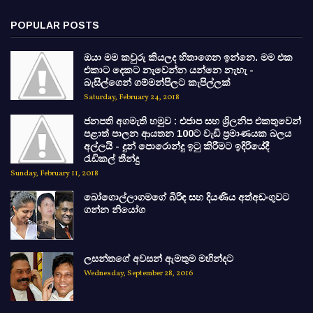
POPULAR POSTS
ඔයා මම කවුරු කියලද හිතාගෙන ඉන්නෙ. මම එක
එකාට දෙකට නැවෙන්න යන්නෙ නැහැ -
බැසිල්ගෙන් ගම්මන්පිලට කැපිල්ලක්
Saturday, February 24, 2018
ජනපති අගමැති හමුව : එජාප සහ ශ්‍රිලනිප එකතුවෙන්
පළාත් පාලන ආයතන 100ට වැඩි ප්‍රමාණයක බලය
අල්ලයි - දුන් පොරොන්දු ඉටු කිරීමට ඉදිරියේදී
රැඩිකල් තීන්දු
Sunday, February 11, 2018
බෝගොල්ලාගමගේ බිරිඳ සහ දියණිය අත්අඩංගුවට
ගන්න නියෝග
ලසන්තගේ අවසන් ඇමතුම මහින්දට
Wednesday, September 28, 2016