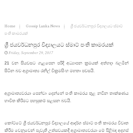
Home
Gossip Lanka News
ශ්‍රී ජයවර්ධනපුර විද්‍යාලයට ස්මාට්
පංති කාමරයක්
ශ්‍රී ජයවර්ධනපුර විද්‍යාලයට ස්මාට් පංති කාමරයක්
Friday, September 29, 2017
21 වන සියවසට ගැළපෙන පරිදි අධ්‍යාපන ක්‍රමයක් අත්හදා බලමින්
සිටින බව අග්‍රාමාත්‍ය රනිල් වික්‍රමසිංහ මහතා පවසයි.
අග්‍රාමාත්‍යවරයා පෙන්වා දෙන්නේ පංති කාමරය තුළ නවීන තාක්ෂණය
භාවිත කිරීමට පහසුකම් සළසන බවයි.
කෝට්ටේ ශ්‍රී ජයවර්ධනපුර විද්‍යාලයේ ආදර්ශ ස්මාට් පංති කාමරය විවෘත
කිරීම වෙනුවෙන් පැවැති උත්සවයකදී අග්‍රාමාත්‍යවරයා මේ පිළිබඳ අදහස්