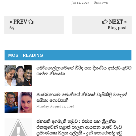
Jan 12, 2023
-
Unknown
« PREV
NEXT »
65
Blog post
MOST READING
බෝගොල්ලාගමගේ බිරිඳ සහ දියණිය අත්අඩංගුවට
ගන්න නියෝග
ජයවඩනගම ජොනීගේ නිවසේ වැසිකිලි වලෙන්
සමිතා ගොඩගනී
Monday, August 22, 2016
ජනපති අගමැති හමුව : එජාප සහ ශ්‍රිලනිප
එකතුවෙන් පළාත් පාලන ආයතන 100ට වැඩි
ප්‍රමාණයක බලය අල්ලයි - දුන් පොරොන්දු ඉටු