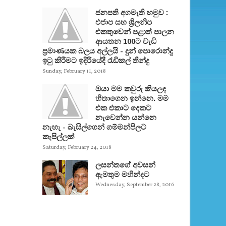
ජනපති අගමැති හමුව :
එජාප සහ ශ්‍රිලනිප
එකතුවෙන් පළාත් පාලන
ආයතන 100ට වැඩි
ප්‍රමාණයක බලය අල්ලයි - දුන් පොරොන්දු
ඉටු කිරීමට ඉදිරියේදී රැඩිකල් තීන්දු
Sunday, February 11, 2018
ඔයා මම කවුරු කියලද
හිතාගෙන ඉන්නෙ. මම
එක එකාට දෙකට
නැවෙන්න යන්නෙ
නැහැ - බැසිල්ගෙන් ගම්මන්පිලට
කැපිල්ලක්
Saturday, February 24, 2018
ලසන්තගේ අවසන්
ඇමතුම මහින්දට
Wednesday, September 28, 2016