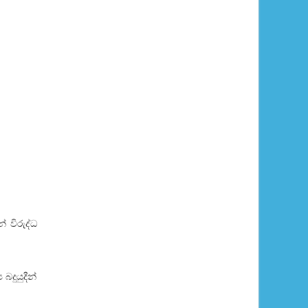
් විරුද්ධ
දුයුදීන්