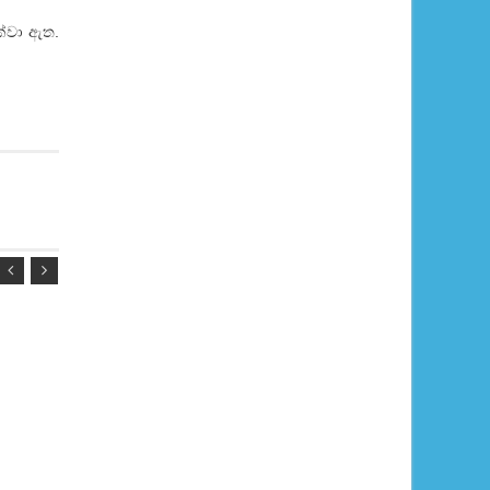
ක්වා ඇත.