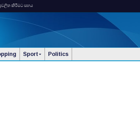
ප්‍රචලිත කිරීමට සහය
opping
Sport
Politics