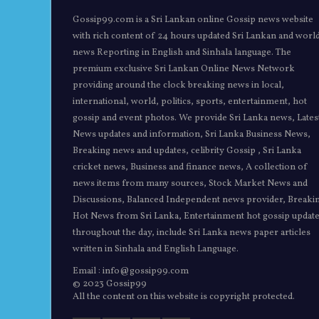
Gossip99.com is a Sri Lankan online Gossip news website
with rich content of 24 hours updated Sri Lankan and worl
news Reporting in English and Sinhala language. The
premium exclusive Sri Lankan Online News Network
providing around the clock breaking news in local,
international, world, politics, sports, entertainment, hot
gossip and event photos. We provide Sri Lanka news, Lates
News updates and information, Sri Lanka Business News,
Breaking news and updates, celibrity Gossip , Sri Lanka
cricket news, Business and finance news, A collection of
news items from many sources, Stock Market News and
Discussions, Balanced Independent news provider, Breaki
Hot News from Sri Lanka, Entertainment hot gossip updat
throughout the day, include Sri Lanka news paper articles
written in Sinhala and English Language.
Email : info@gossip99.com
© 2023 Gossip99
All the content on this website is copyright protected.