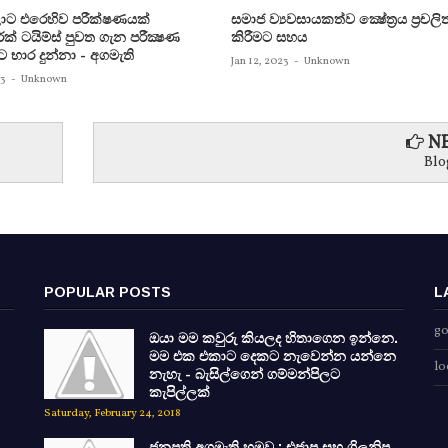
ට එරෙහිව පරීක්‌ෂණයක්‌
සමාජ ව්‍යවසායකත්ව ක්‍ෂේත්‍රය ප්‍රචලි
ක්‌ ටයිම්ස්‌ පුවත ගැන පරීක්‍ෂණ
කිරීමට සහය
ට භාර දුන්නා - අගමැති
Jan 12, 2023
-
Unknown
23
-
Unknown
NE
Blo
POPULAR POSTS
L
go
ඔයා මම කවුරු කියලද හිතාගෙන ඉන්නෙ.
මම එක එකාට දෙකට නැවෙන්න යන්නෙ
lo
නැහැ - බැසිල්ගෙන් ගම්මන්පිලට
කැපිල්ලක්
Saturday, February 24, 2018
ජනපති අගමැති හමුව : එජාප සහ ශ්‍රිලනිප