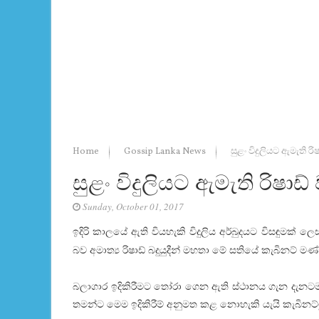
Home
Gossip Lanka News
සුළං විදුලියට ඇමැති ර
සුළං විදුලියට ඇමැති රිෂාඩ
Sunday, October 01, 2017
ඉදිරි කාලයේ ඇති වියහැකි විදුලිය අර්බුදයට විසඳුමක් ල
බව අමාත්‍ය රිෂාඩ් බදුයුදීන් මහතා මේ සතියේ කැබිනට් මණ්
බලාගාර ඉදිකිරීමට තෝරා ගෙන ඇති ස්ථානය ගැන දැනටමත්
තමන්ට මෙම ඉදිකිරීම් අනුමත කළ නොහැකි යැයි කැබිනට්