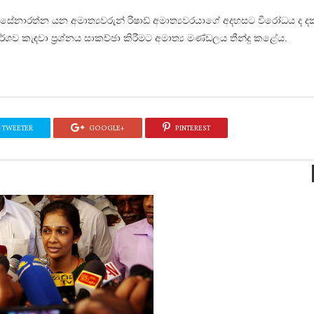
සේනාරත්න යන අමාත්‍යවරුන් රිෂාඩ් අමාත්‍යවරයාගේ අදහසට විරෝධය ද ද
 කැඳවා ප්‍රශ්නය සාකච්ඡා කිරීමට අමාත්‍ය මණ්ඩලය තීන්දු කළේය.
TWEETER
GOOGLE+
PINTEREST