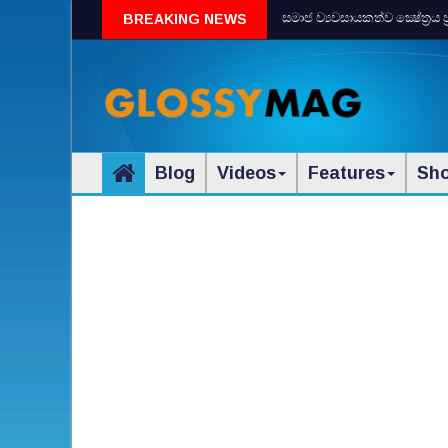
සමාජ ව්‍යවසායකත්ව ක්‍ෂේත්‍රය 
BREAKING NEWS
Blog
Videos
Features
Sh