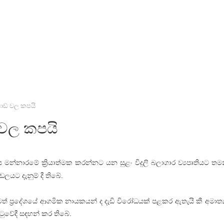
ිෂාඩ් වල කපයි
් වල කපයි
ෙස මන්නාරමේ ක්‍රියාත්මක කරන්නට යන සුළං විදුලි බලාගාර ව්‍යපෘතියට තමන
ඩලයට දැනුම් දී තිබේ.
 ප්‍රදේශයේ ආගමික නායකයන් ද දැඩි විරෝධයක් පළකර ඇතැයි කී අමාත්‍ය බ
ටුවේදී සඳහන් කර තිබේ.