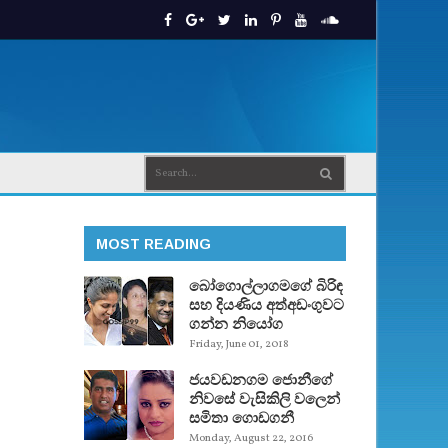
MOST READING
බෝගොල්ලාගමගේ බිරිඳ
සහ දියණිය අත්අඩංගුවට
ගන්න නියෝග
Friday, June 01, 2018
ජයවඩනගම ජොනීගේ
නිවසේ වැසිකිලි වලෙන්
සමිතා ගොඩගනී
Monday, August 22, 2016