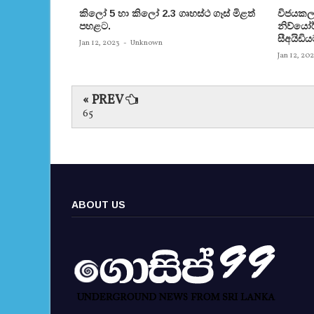
කිලෝ 5 හා කිලෝ 2.3 ගෘහස්ථ ගෑස් මිළත්
විජයකලා
පහළට.
නිව්යෝර්
සීඅයිඩිය
Jan 12, 2023
-
Unknown
Jan 12, 20
« PREV
65
ABOUT US