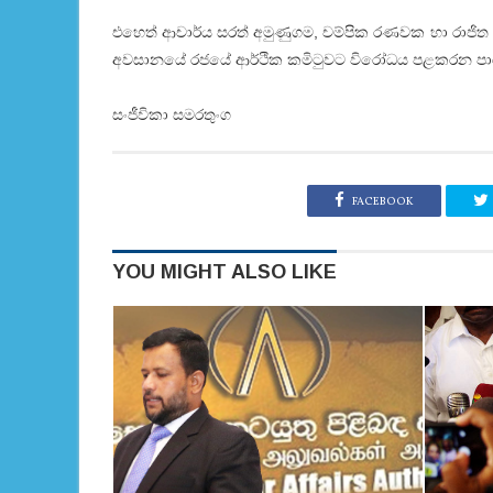
එහෙත් ආචාර්ය සරත් අමුණුගම, චම්පික රණවක හා රාජිත 
අවසානයේ රජයේ ආර්ථික කමිටුවට විරෝධය පළකරන පාර්ශව
සංජීවිකා සමරතුංග
FACEBOOK
YOU MIGHT ALSO LIKE