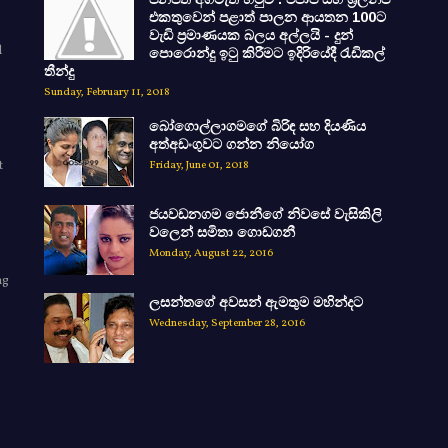
එකතුවෙන් පළාත් පාලන ආයතන 100ට
වැඩි ප්‍රමාණයක බලය අල්ලයි - දුන්
d
පොරොන්දු ඉටු කිරීමට ඉදිරියේදී රැඩිකල්
තීන්දු
Sunday, February 11, 2018
බෝගොල්ලාගමගේ බිරිඳ සහ දියණිය
අත්අඩංගුවට ගන්න නියෝග
t
Friday, June 01, 2018
ජයවඩනගම ජොනීගේ නිවසේ වැසිකිලි
වලෙන් සමිතා ගොඩගනී
Monday, August 22, 2016
ng
ලසන්තගේ අවසන් ඇමතුම මහින්දට
e
Wednesday, September 28, 2016