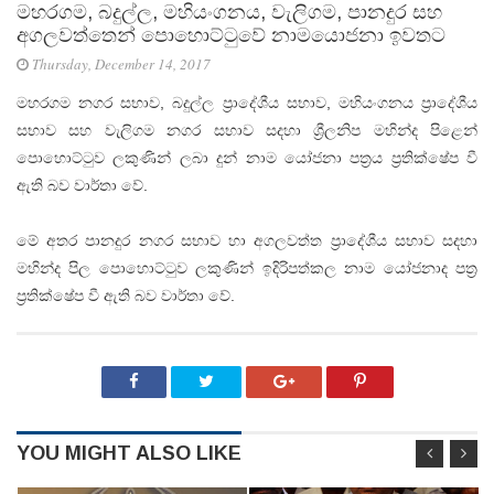
මහරගම, බදුල්ල, මහියංගනය, වැලිගම, පානදුර සහ
අගලවත්තෙන් පොහොට්ටුවේ නාමයොජනා ඉවතට
Thursday, December 14, 2017
මහරගම නගර සභාව, බදුල්ල ප්‍රාදේශීය සභාව, මහියංගනය ප්‍රාදේශීය
සභාව සහ වැලිගම නගර සභාව සදහා ශ්‍රීලනිප මහින්ද පිළෙන්
පොහොට්ටුව ලකුණින් ලබා දුන් නාම යෝජනා පත්‍රය ප්‍රතික්ෂේප වී
ඇති බව වාර්තා වේ.
මේ අතර පානදුර නගර සභාව හා අගලවත්ත ප්‍රාදේශීය සභාව සදහා
මහින්ද පිල පොහොට්ටුව ලකුණින් ඉදිරිපත්කල නාම යෝජනාද පත්‍ර
ප්‍රතික්ෂේප වී ඇති බව වාර්තා වේ.
YOU MIGHT ALSO LIKE