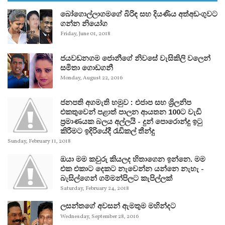
බෝගොල්ලාගමගේ බිරිඳ සහ දියණිය අත්අඩංගුවට
ගන්න නියෝග
Friday, June 01, 2018
ජයවඩනගම ජොනීගේ නිවසේ වැසිකිලි වලෙන්
සමිතා ගොඩගනී
Monday, August 22, 2016
ජනපති අගමැති හමුව : එජාප සහ ශ්‍රිලනිප
එකතුවෙන් පළාත් පාලන ආයතන 100ට වැඩි
ප්‍රමාණයක බලය අල්ලයි - දුන් පොරොන්දු ඉටු
කිරීමට ඉදිරියේදී රැඩිකල් තීන්දු
Sunday, February 11, 2018
ඔයා මම කවුරු කියලද හිතාගෙන ඉන්නෙ. මම
එක එකාට දෙකට නැවෙන්න යන්නෙ නැහැ -
බැසිල්ගෙන් ගම්මන්පිලට කැපිල්ලක්
Saturday, February 24, 2018
ලසන්තගේ අවසන් ඇමතුම මහින්දට
Wednesday, September 28, 2016