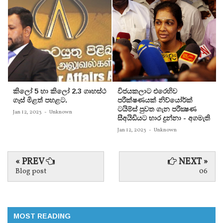
කිලෝ 5 හා කිලෝ 2.3 ගෘහස්ථ
විජයකලාට එරෙහිව
ගෑස් මිළත් පහළට.
පරීක්‌ෂණයක්‌ නිව්යෝර්ක්‌
ටයිම්ස්‌ පුවත ගැන පරීක්‍ෂණ
Jan 12, 2023
-
Unknown
සීඅයිඩියට භාර දුන්නා - අගමැති
Jan 12, 2023
-
Unknown
« PREV
NEXT »
Blog post
06
MOST READING