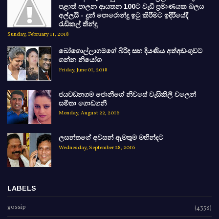
පළාත් පාලන ආයතන 100ට වැඩි ප්‍රමාණයක බලය
අල්ලයි - දුන් පොරොන්දු ඉටු කිරීමට ඉදිරියේදී
රැඩිකල් තීන්දු
Sunday, February 11, 2018
බෝගොල්ලාගමගේ බිරිඳ සහ දියණිය අත්අඩංගුවට
ගන්න නියෝග
Friday, June 01, 2018
ජයවඩනගම ජොනීගේ නිවසේ වැසිකිලි වලෙන්
සමිතා ගොඩගනී
Monday, August 22, 2016
ලසන්තගේ අවසන් ඇමතුම මහින්දට
Wednesday, September 28, 2016
LABELS
gossip
(4358)