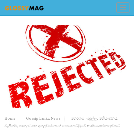
Home
Gossip Lanka News
මහරගම, බදුල්ල, මහියංගනය,
වැලිගම, පානදුර සහ අගලවත්තෙන් පොහොට්ටුවේ නාමයොජනා ඉවතට