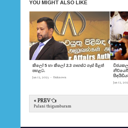
YOU MIGHT ALSO LIKE
කිලෝ 5 හා කිලෝ 2.3 ගෘහස්ථ ගෑස් මිළත්
විජයකලා
පහළට.
නිව්යෝර්
සීඅයිඩිය
Jan 12, 2023
-
Unknown
Jan 12, 20
« PREV
Palani thigambaram