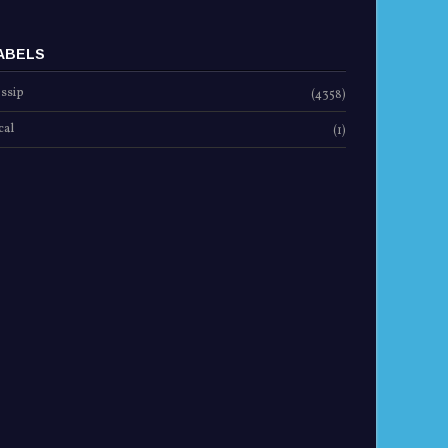
ABELS
ssip
(4358)
cal
(1)