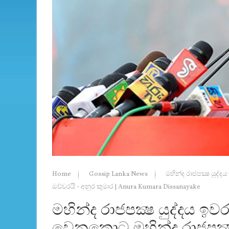
Home
Gossip Lanka News
මහින්ද රාජපක්‍ෂ යුද්
ඔච්චරයි - අනුර කුමාර | Anura Kumara Dissanayake
මහින්ද රාජපක්‍ෂ යුද්දය ඉ
වෙනකොට මහින්ද රාජපක්‍ෂ 