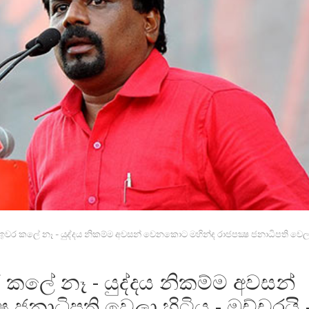
දය ඉවර කලේ නෑ - යුද්දය නිකම්ම අවසන් වෙනකොට මහින්ද රාජපක්‍ෂ ජනාධිපති වෙලා
වර කලේ නෑ - යුද්දය නිකම්ම අවසන්
ජනාධිපති වෙලා හිටිය - ඔච්චරයි 