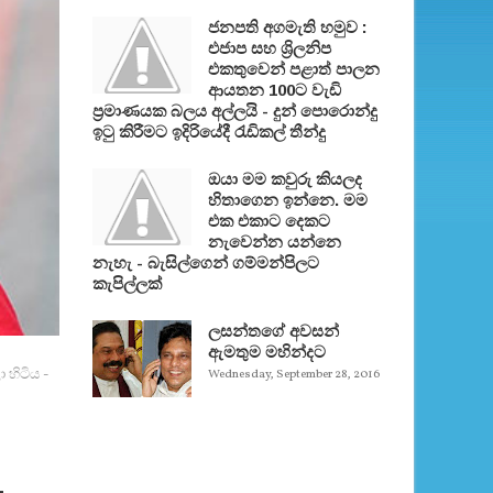
ජනපති අගමැති හමුව :
එජාප සහ ශ්‍රිලනිප
එකතුවෙන් පළාත් පාලන
ආයතන 100ට වැඩි
ප්‍රමාණයක බලය අල්ලයි - දුන් පොරොන්දු
ඉටු කිරීමට ඉදිරියේදී රැඩිකල් තීන්දු
ඔයා මම කවුරු කියලද
හිතාගෙන ඉන්නෙ. මම
එක එකාට දෙකට
නැවෙන්න යන්නෙ
නැහැ - බැසිල්ගෙන් ගම්මන්පිලට
කැපිල්ලක්
ලසන්තගේ අවසන්
ඇමතුම මහින්දට
 හිටිය -
Wednesday, September 28, 2016
-