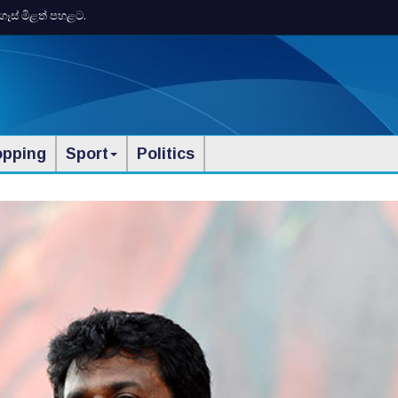
ගෑස් මිළත් පහළට.
opping
Sport
Politics