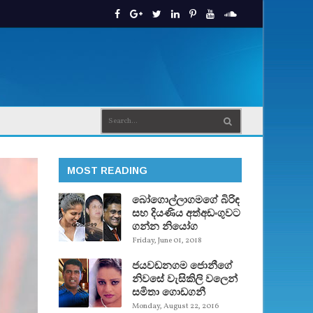
MOST READING
බෝගොල්ලාගමගේ බිරිඳ
සහ දියණිය අත්අඩංගුවට
ගන්න නියෝග
Friday, June 01, 2018
ජයවඩනගම ජොනීගේ
නිවසේ වැසිකිලි වලෙන්
සමිතා ගොඩගනී
Monday, August 22, 2016