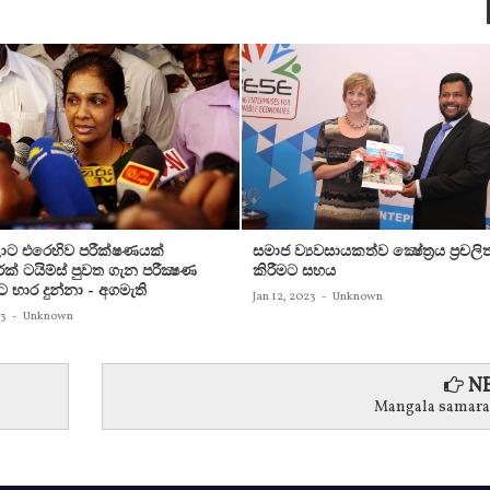
ට එරෙහිව පරීක්‌ෂණයක්‌
සමාජ ව්‍යවසායකත්ව ක්‍ෂේත්‍රය ප්‍රචලි
ක්‌ ටයිම්ස්‌ පුවත ගැන පරීක්‍ෂණ
කිරීමට සහය
ට භාර දුන්නා - අගමැති
Jan 12, 2023
-
Unknown
23
-
Unknown
NE
Mangala samara