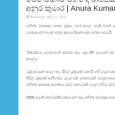
අනුර කුමාර | Anura Kuma
Wednesday, May 23, 2018
මහින්ද රාජපක්‍ෂ මහතා යුද්දය ඉවර කලේ නැති බවත් යුද
පෙරමුණේ නායක අනුර කුමාර දිසානායක මහතා පවසයි.
‘ශිෂ්ඨත්වය වෙනුවෙන් සම්මත කල යුතු 20’ මැයෙන් එම 
කලේය.
‘යුද්ද අවසන් කලේ නෑ. සිවිල් යුද්දයක් කොයි හරි වෙලාව
සිවිල් යුද්දයක් අනිවාර්ය ලෙස එක් පාර්ශවයක් ජයග‍
මහින්ද රාජපක්‍ෂ මහත්තය රටේ ජනාධිපති වෙලා හිටිය ඔච්ච
2005 පැවති ජනාධිපතිවරණයෙන් පසු මහින්ද රාජපක්‍ෂ මහතා 