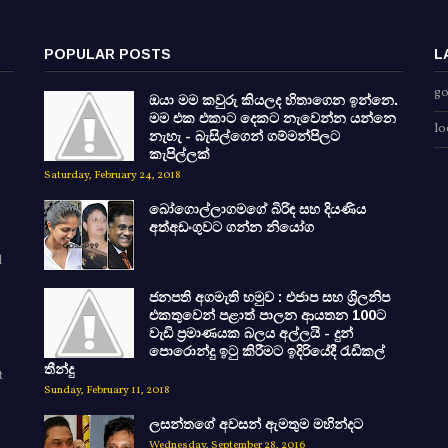
POPULAR POSTS
L
go
ඔයා මම කවුරු කියලද හිතාගෙන ඉන්නෙ.
මම එක එකාට දෙකට නැවෙන්න යන්නෙ
lo
නැහැ - බැසිල්ගෙන් ගම්මන්පිලට
කැපිල්ලක්
Saturday, February 24, 2018
බෝගොල්ලාගමගේ බිරිඳ සහ දියණිය
අත්අඩංගුවට ගන්න නියෝග
d
ජනපති අගමැති හමුව : එජාප සහ ශ්‍රිලනිප
එකතුවෙන් පළාත් පාලන ආයතන 100ට
වැඩි ප්‍රමාණයක බලය අල්ලයි - දුන්
පොරොන්දු ඉටු කිරීමට ඉදිරියේදී රැඩිකල්
තීන්දු
t
Sunday, February 11, 2018
ලසන්තගේ අවසන් ඇමතුම මහින්දට
Wednesday, September 28, 2016