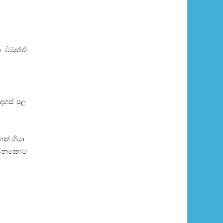
විමුක්ති
අදහස් පල
ක් ගියා.
් වෙනකොට