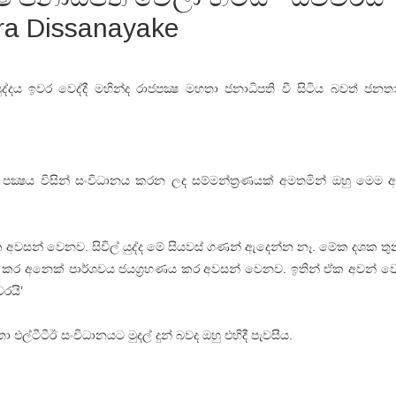
ra Dissanayake
්දය ඉවර වෙද්දී මහින්ද රාජපක්‍ෂ මහතා ජනාධිපති වී සිටිය බවත් ජනතා 
පක්‍ෂය විසින් සංවිධානය කරන ලද සම්මන්ත‍්‍රණයක් අමතමින් ඔහු මෙම 
ක අවසන් වෙනව. සිවිල් යුද්ද මේ සියවස් ගණන් ඇදෙන්න නෑ. මේක දශක තුන
්‍රහණය කර අනෙක් පාර්ශවය ජයග‍්‍රහණය කර අවසන් වෙනව. ඉතින් ඒක අවන
රයි’
එල්ටීටීඊ සංවිධානයට මුදල් දුන් බවද ඔහු එහිදී පැවසීය.