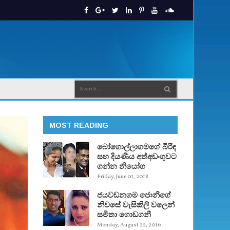
MOST READING
බෝගොල්ලාගමගේ බිරිඳ
සහ දියණිය අත්අඩංගුවට
ගන්න නියෝග
Friday, June 01, 2018
ජයවඩනගම ජොනීගේ
නිවසේ වැසිකිලි වලෙන්
සමිතා ගොඩගනී
Monday, August 22, 2016