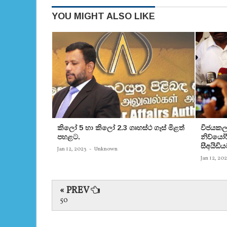
YOU MIGHT ALSO LIKE
කිලෝ 5 හා කිලෝ 2.3 ගෘහස්ථ ගෑස් මිළත්
විජයකලා
පහළට.
නිව්යෝර්
සීඅයිඩිය
Jan 12, 2023
-
Unknown
Jan 12, 20
« PREV
50