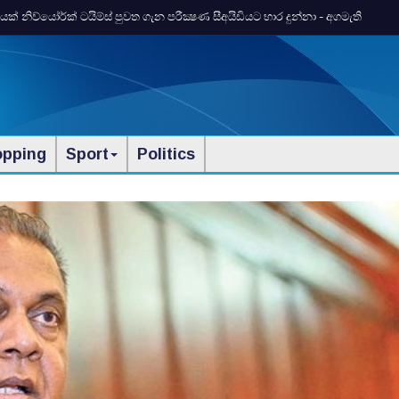
ප්‍රචලිත කිරීමට සහය
opping
Sport
Politics