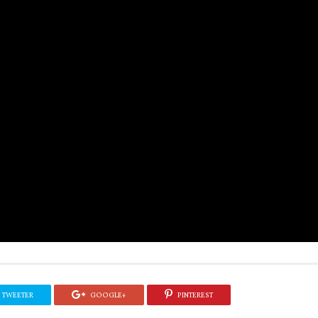
TWEETER
GOOGLE+
PINTEREST