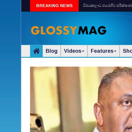
සමාජ ව්‍යවසායකත්ව ක්‍ෂේත්‍රය 
BREAKING NEWS
Blog
Videos
Features
Sh