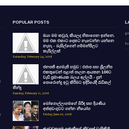
POPULAR POSTS
L
go
ඔයා මම කවුරු කියලද හිතාගෙන ඉන්නෙ.
මම එක එකාට දෙකට නැවෙන්න යන්නෙ
lo
නැහැ - බැසිල්ගෙන් ගම්මන්පිලට
කැපිල්ලක්
Saturday, February 24, 2018
ජනපති අගමැති හමුව : එජාප සහ ශ්‍රිලනිප
එකතුවෙන් පළාත් පාලන ආයතන 100ට
වැඩි ප්‍රමාණයක බලය අල්ලයි - දුන්
d
පොරොන්දු ඉටු කිරීමට ඉදිරියේදී රැඩිකල්
තීන්දු
Sunday, February 11, 2018
බෝගොල්ලාගමගේ බිරිඳ සහ දියණිය
අත්අඩංගුවට ගන්න නියෝග
t
Friday, June 01, 2018
ජයවඩනගම ජොනීගේ නිවසේ වැසිකිලි