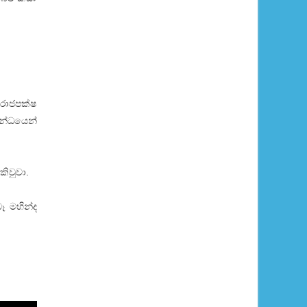
 රාජපක්ෂ
බන්ධයෙන්
කිවුවා.
 මහින්ද