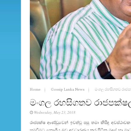
Home
Gossip Lanka News
මංගල රහසිගතව රාජපක
මංගල රහසිගතව රාජපක්ෂල
Wednesday, May 23, 2018
රාජපක්ෂ ආණ්ඩුවෙන් ඉවත්වූ පසු තමා කිසිඳු අවස්ථාව
හමුවීමට නොගිය බව අවධාරණය කර සිටින මුදල් හා මාධ්‍