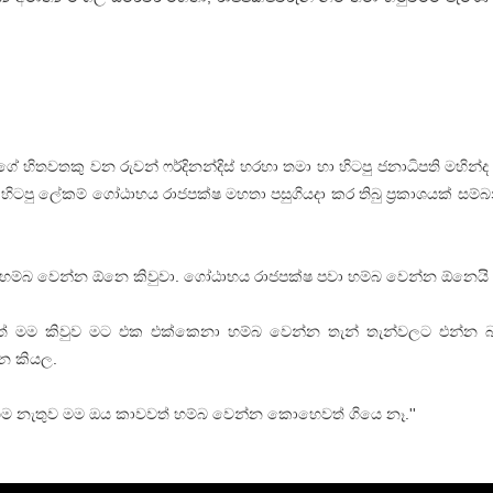
 හිතවතකු වන රුවන් ෆර්දිනන්දිස් හරහා තමා හා හිටපු ජනාධිපති මහින්ද
ටපු ලේකම් ගෝඨාභය රාජපක්ෂ මහතා පසුගියදා කර තිබු ප්‍රකාශයක් සම්
ාව හම්බ වෙන්න ඕනෙ කිවුවා. ගෝඨාභය රාජපක්ෂ පවා හම්බ වෙන්න ඕනෙයි 
කළත් මම කිවුව මට එක එක්කෙනා හම්බ වෙන්න තැන් තැන්වලට එන්න බෑ
්න කියල.
ම නැතුව මම ඔය කාවවත් හම්බ වෙන්න කොහෙවත් ගියෙ නෑ.''