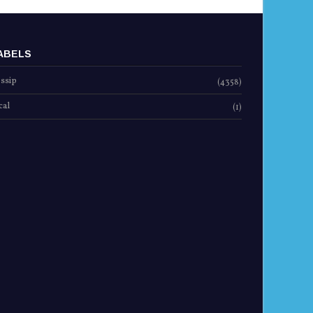
ABELS
ssip
(4358)
cal
(1)