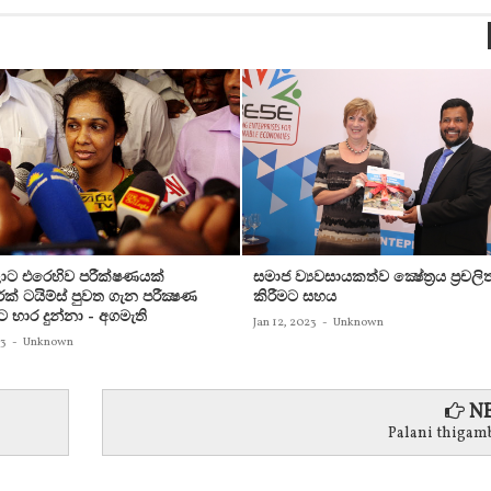
ට එරෙහිව පරීක්‌ෂණයක්‌
සමාජ ව්‍යවසායකත්ව ක්‍ෂේත්‍රය ප්‍රචලි
ක්‌ ටයිම්ස්‌ පුවත ගැන පරීක්‍ෂණ
කිරීමට සහය
ට භාර දුන්නා - අගමැති
Jan 12, 2023
-
Unknown
23
-
Unknown
NE
Palani thiga