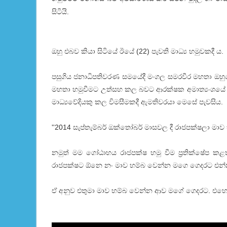
සිටියි.
ඔහු එබව කියා සිටියේ ඊයේ (22) පැවති මාධ්‍ය හමුවකදී ය.
පසුගිය ජනාධිපතිවරණ සමයේදී මංගල සමරවීර මහතා ඔහුගේ
මහතා හමුවීමට උත්සහ කල බවට ආරක්ෂක අමාත්‍යංශයේ හි
මාධ්‍යවේදියකු කල විමසීමකදී ඇමතිවරයා මෙසේ පැවසිය.
''2014 සැප්තැම්බර් ඔක්තෝබර් මාසවල දී රාජපක්ෂලා ම
නමුත් මම ගෝඨාභය රාජපක්ෂ හමු වීම ප්‍රතික්ෂේප 
රාජපක්ෂට ඕනෙ නං මාව හම්බ වෙන්න මගෙ ගෙදරට එන
ඒ අනුව එතුමා මාව හම්බ වෙන්න ආව මගේ ගෙදරට. එහෙ