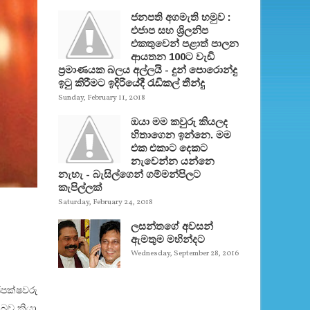
ජනපති අගමැති හමුව :
එජාප සහ ශ්‍රිලනිප
එකතුවෙන් පළාත් පාලන
ආයතන 100ට වැඩි
ප්‍රමාණයක බලය අල්ලයි - දුන් පොරොන්දු
ඉටු කිරීමට ඉදිරියේදී රැඩිකල් තීන්දු
Sunday, February 11, 2018
ඔයා මම කවුරු කියලද
හිතාගෙන ඉන්නෙ. මම
එක එකාට දෙකට
නැවෙන්න යන්නෙ
නැහැ - බැසිල්ගෙන් ගම්මන්පිලට
කැපිල්ලක්
Saturday, February 24, 2018
ලසන්තගේ අවසන්
ඇමතුම මහින්දට
Wednesday, September 28, 2016
ජපක්ෂවරු
 බව කියා