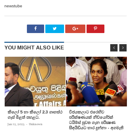
newstube
YOU MIGHT ALSO LIKE
කිලෝ 5 හා කිලෝ 2.3 ගෘහස්ථ
විජයකලාට එරෙහිව
ගෑස් මිළත් පහළට.
පරීක්‌ෂණයක්‌ නිව්යෝර්ක්‌
ටයිම්ස්‌ පුවත ගැන පරීක්‍ෂණ
Jan 12, 2023
-
Unknown
සීඅයිඩියට භාර දුන්නා - අගමැති