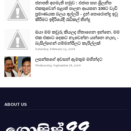
ජනපති අගමැති හමුව : එජාප සහ ශ්‍රිලනිප
එකතුවෙන් පළාත් පාලන ආයතන 100ට වැඩි
ප්‍රමාණයක බලය අල්ලයි - දුන් පොරොන්දු ඉටු
කිරීමට ඉදිරියේදී රැඩිකල් තීන්දු
ඔයා මම කවුරු කියලද හිතාගෙන ඉන්නෙ. මම
එක එකාට දෙකට නැවෙන්න යන්නෙ නැහැ -
බැසිල්ගෙන් ගම්මන්පිලට කැපිල්ලක්
Saturday, February 24, 2018
ලසන්තගේ අවසන් ඇමතුම මහින්දට
Wednesday, September 28, 2016
ABOUT US