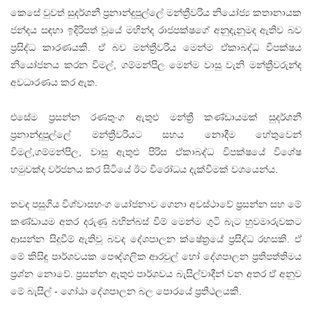
කෙසේ වුවත් සුදර්ශනී ප්‍රනාන්දුපුල්ලේ මන්ත්‍රීවරිය නියෝජ්‍ය කතානායක
ජන්දය සඳහා ඉදිරිපත් වූයේ මහින්ද රාජපක්ෂගේ අනුදැනුමද ඇතිව බව
ප්‍රසිද්ධ කාරණයකි. ඒ බව මන්ත්‍රීවරිය මෙන්ම ඒකාබද්ධ විපක්ෂය
නියෝජනය කරන විමල්, ගම්මන්පිල මෙන්ම වාසු වැනි මන්ත්‍රීවරුන්ද
අවධාරණය කර ඇත.
එසේම ප්‍රසන්න රණතුංග ඇතුළු මන්ත්‍රී කණ්ඩායමක් සුදර්ශනී
ප්‍රනාන්දුපුල්ලේ මන්ත්‍රීවරියට සහය නොදීම හේතුවෙන්
විමල්,ගම්මන්පිල, වාසු ඇතුළු පිරිස ඒකාබද්ධ විපක්ෂයේ විශේෂ
හමුවක්ද වර්ජනය කර සිටියේ ඊට විරෝධය දැක්වීමක් වශයෙන්ය.
තවද පසුගිය විශ්වාසභංග යෝජනාව ගෙනා අවස්ථාවේ ප්‍රසන්න සහ මේ
කණ්ඩායම අතර දරුණු බහින්බස් වීම් මෙන්ම ගුටි බැට හුවමාරුවකට
ආසන්න සිදුවීම් ඇතිවූ බවද දේශපාලන ක්ෂේත්‍රයේ ප්‍රසිද්ධ රහසකි. ඒ
මේ කිසිඳු පාර්ශවයක පෞද්ගලික ආරවුල් හෝ දේශපාලන ප්‍රතිපත්තිමය
ප්‍රශ්න නොවේ. ප්‍රසන්න ඇතුළු පාර්ශවය බැසිල්වාදීන් වන අතර ඒ අනුව
මේ බැසිල් - ගෝඨා දේශපාලන බල පොරයේ ප්‍රතිථලයකි.