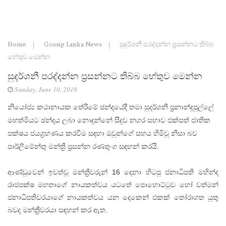
Home
Gossip Lanka News
සුදර්ශනී පරද්දන්න ප්‍රසන්නට තිබ්බ
හේතුව මෙන්න
සුදර්ශනී පරද්දන්න ප්‍රසන්නට තිබ්බ හේතුව මෙන්න
Sunday, June 10, 2018
නියෝජ්‍ය කථානායක තේරීමේ ඡන්දයේදී තමා සුදර්ශනී ප්‍රනාන්දුපුල්ලේ
මහත්මියට ඡන්දය ලබා නොදුන්නේ සීදුව නගර සභාව එක්සත් ජාතික
පක්ෂය ජයග්‍රහණය කරවීම සඳහා ඔවුන්ගේ සහය හිමිවූ නිසා බව
පාර්ලිමේන්තු මන්ත්‍රී ප්‍රසන්න රණතුංග සඳහන් කරයි.
ආණ්ඩුවෙන් ඉවත්වූ මන්ත්‍රීවරුන් 16 දෙනා හිටපු ජනාධිපති මහින්ද
රාජපක්ෂ මහතාගේ නායකත්වය යටතේ පොහොට්ටුව හෝ වත්මන්
ජනාධිපතිවරයාගේ නායකත්වය යන දෙකෙන් එකක් තෝරාගත යුතු
බවද මන්ත්‍රීවරයා සඳහන් කර ඇත.