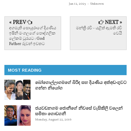
Jan 12, 2023
-
Unknown
« PREV
NEXT »
අගමැති සොයුරාගේ දියණිය
මන්ත්‍රී රවී - යළිත් ඇමති රවී
ඉෂිනි මංගලගේ පෞද්ගලික
වෙයි
ලේකම් ධුරයට : God
Father රුවන් ඉවතට
MOST READING
බෝගොල්ලාගමගේ බිරිඳ සහ දියණිය අත්අඩංගුවට
ගන්න නියෝග
ජයවඩනගම ජොනීගේ නිවසේ වැසිකිලි වලෙන්
සමිතා ගොඩගනී
Monday, August 22, 2016