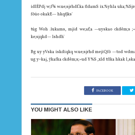
idlÉPdj w;f¾ w.ue;sjrhdf.ka fldamS ix.%‍yhla uka;%Sj
fõúo okakE— hkqfjks'
túg Woh .ïukams, mjid we;af;a —uyskao ckdêm;s ;=
ke;sjqkd— lshdh'
Bg uy yVska iskdiqkq w.ue;sjrhd mejiQfõ —tod wdmam 
ug y÷kaj, ÿkafka ckdêm;s;=ud Y%S ,xld tflka hkak l,s
FACEBOOK
YOU MIGHT ALSO LIKE