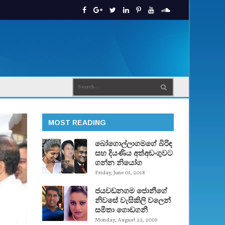
MOST READING
බෝගොල්ලාගමගේ බිරිඳ
සහ දියණිය අත්අඩංගුවට
ගන්න නියෝග
Friday, June 01, 2018
ජයවඩනගම ජොනීගේ
නිවසේ වැසිකිලි වලෙන්
සමිතා ගොඩගනී
Monday, August 22, 2016