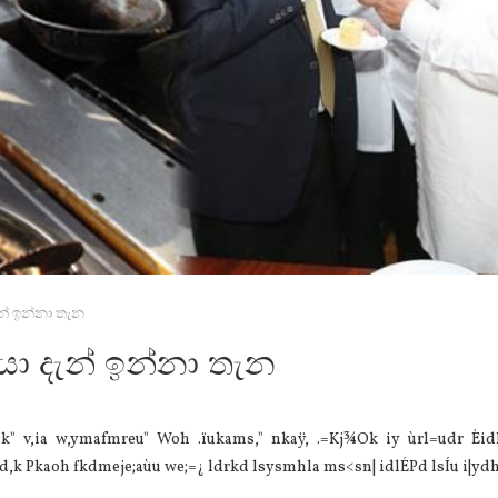
ැන් ඉන්නා තැන
යා දැන් ඉන්නා තැන
Ok" v,ia w,ymafmreu" Woh .ïukams," nkaÿ, .=Kj¾Ok iy ùrl=udr Èi
d,k Pkaoh fkdmeje;aùu we;=¿ ldrkd lsysmhla ms<sn| idlÉPd lsÍu i|ydh