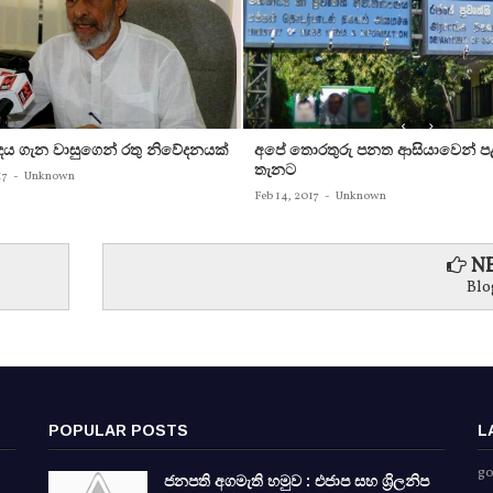
න්දය ගැන වාසුගෙන් රතු නිවේදනයක්‌
අපේ තොරතුරු පනත ආසියාවෙන් ප
තැනට
17
-
Unknown
Feb 14, 2017
-
Unknown
NE
Blo
POPULAR POSTS
L
go
ජනපති අගමැති හමුව : එජාප සහ ශ්‍රිලනිප