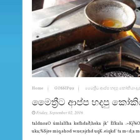
Home
GOSSIP99
මෛත්‍රීට ආප්ප හදපු කෝකියා ද
මෛත්‍රීට ආප්ප හදපු කෝකි
Friday, September 02, 2016
taldnoaO úmlaIfha ksfhdað;hska jk" ÈfkaIa .=Kj¾
uka;%Sjre miq.shod w.ue;sjrhd uqK .eiqkd' ta m<d;a m