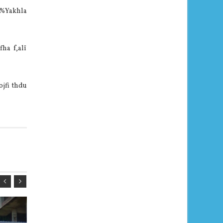
m%‍Yakhla
ha f,alï
jfi thdu