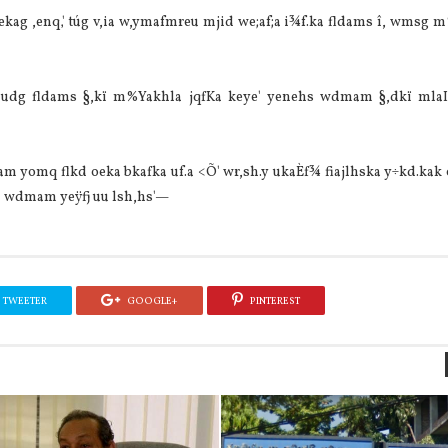
rekag ,enq‚' túg v,ia w,ymafmreu mjid we;af;a i¾f.ka fldams î, wmsg 
udg fldams §,kï m%‍Yakhla jqfKa keye' yenehs wdmam §,dkï mlaIf
yomq flkd oeka bkafka uf.a <Õ' wr,sh.y ukaÈf¾ fiajlhska y÷kd.kak o
ka wdmam yeÿfj uu lsh,hs'—
TWEETER
GOOGLE+
PINTEREST