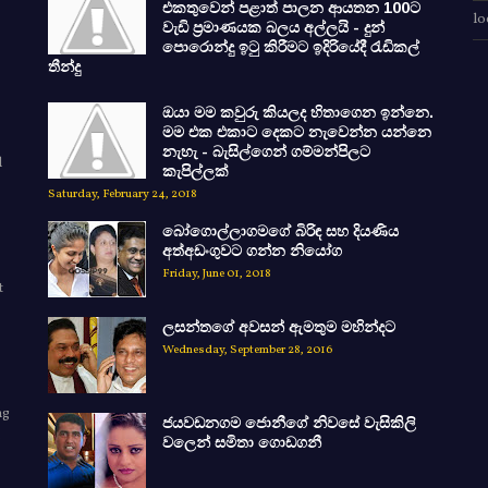
එකතුවෙන් පළාත් පාලන ආයතන 100ට
lo
වැඩි ප්‍රමාණයක බලය අල්ලයි - දුන්
පොරොන්දු ඉටු කිරීමට ඉදිරියේදී රැඩිකල්
තීන්දු
ඔයා මම කවුරු කියලද හිතාගෙන ඉන්නෙ.
මම එක එකාට දෙකට නැවෙන්න යන්නෙ
නැහැ - බැසිල්ගෙන් ගම්මන්පිලට
d
කැපිල්ලක්
Saturday, February 24, 2018
බෝගොල්ලාගමගේ බිරිඳ සහ දියණිය
අත්අඩංගුවට ගන්න නියෝග
Friday, June 01, 2018
t
ලසන්තගේ අවසන් ඇමතුම මහින්දට
Wednesday, September 28, 2016
ng
ජයවඩනගම ජොනීගේ නිවසේ වැසිකිලි
e
වලෙන් සමිතා ගොඩගනී