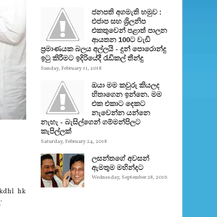
ජනපති අගමැති හමුව :
එජාප සහ ශ්‍රිලනිප
එකතුවෙන් පළාත් පාලන
ආයතන 100ට වැඩි
ප්‍රමාණයක බලය අල්ලයි - දුන් පොරොන්දු
ඉටු කිරීමට ඉදිරියේදී රැඩිකල් තීන්දු
Sunday, February 11, 2018
ඔයා මම කවුරු කියලද
හිතාගෙන ඉන්නෙ. මම
එක එකාට දෙකට
නැවෙන්න යන්නෙ
නැහැ - බැසිල්ගෙන් ගම්මන්පිලට
කැපිල්ලක්
Saturday, February 24, 2018
ලසන්තගේ අවසන්
ඇමතුම මහින්දට
Wednesday, September 28, 2016
dkdhl hk
'