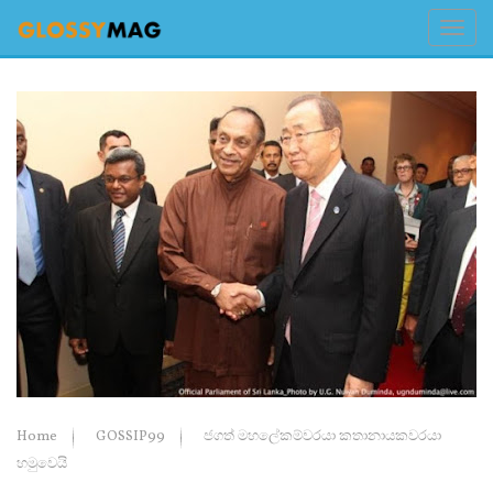
Home
GOSSIP99
ජගත් මහලේකම්වරයා කතානායකවරයා
හමුවෙයි