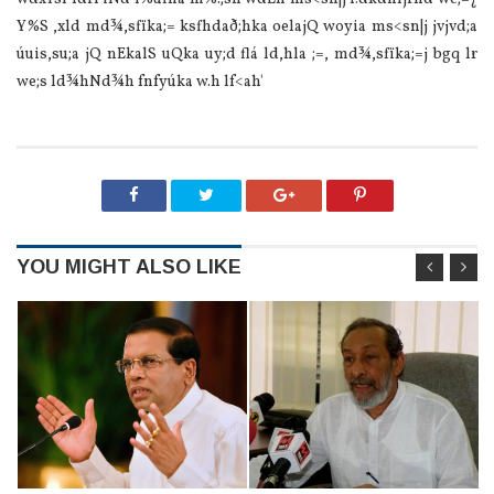
Y%S ,xld‍ md¾,sfïka;= ksfhdað;hka oelajQ woyia ms<sn|j jvjvd;a
úuis,su;a jQ nEkalS uQka uy;d flá ld,hla ;=, md¾,sfïka;=j bgq lr
we;s ld¾hNd¾h fnfyúka w.h lf<ah'
YOU MIGHT ALSO LIKE