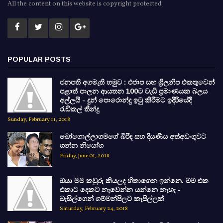
All the content on this website is copyright protected.
POPULAR POSTS
ජනපති අගමැති හමුව : එජාප සහ ශ්‍රිලනිප එකතුවෙන්
පළාත් පාලන ආයතන 100ට වැඩි ප්‍රමාණයක බලය
අල්ලයි - දුන් පොරොන්දු ඉටු කිරීමට ඉදිරියේදී
රැඩිකල් තීන්දු
Sunday, February 11, 2018
බෝගොල්ලාගමගේ බිරිඳ සහ දියණිය අත්අඩංගුවට
ගන්න නියෝග
Friday, June 01, 2018
ඔයා මම කවුරු කියලද හිතාගෙන ඉන්නෙ. මම එක
එකාට දෙකට නැවෙන්න යන්නෙ නැහැ -
බැසිල්ගෙන් ගම්මන්පිලට කැපිල්ලක්
Saturday, February 24, 2018