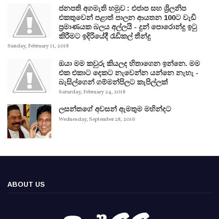
ජනපති අගමැති හමුව : එජාප සහ ශ්‍රිලනිප
එකතුවෙන් පළාත් පාලන ආයතන 100ට වැඩි
ප්‍රමාණයක බලය අල්ලයි - දුන් පොරොන්දු ඉටු
කිරීමට ඉදිරියේදී රැඩිකල් තීන්දු
Sunday, February 11, 2018
ඔයා මම කවුරු කියලද හිතාගෙන ඉන්නෙ. මම
එක එකාට දෙකට නැවෙන්න යන්නෙ නැහැ -
බැසිල්ගෙන් ගම්මන්පිලට කැපිල්ලක්
Saturday, February 24, 2018
ලසන්තගේ අවසන් ඇමතුම මහින්දට
Wednesday, September 28, 2016
ABOUT US