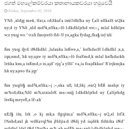
ජගත් මහලේකම්වරයා කතානායකවරයා හමුවෙයි
Friday, September 02, 2016
Y%S ,xldjg meñ‚ tlai;a cd;Skaf.a ixúOdkfha uy f,alï nEkalS uQka
uy;d iy Y%S ,xld md¾,sfïka;=fõ l:dkdhljrhd we;=¿ mlaI kdhljre
w;r yuqj wo ^02& fmrjrefõ fld<U ys,agka fydag,fha§ isÿ úh'
fuu yuqj i|yd iNdkdhl ,laIauka lsßwe,a," ksfhdacH l:dkdhl ;s,x.
iqu;smd, hk uy;ajre iy md¾,sfïka;=fõ foaYmd,k mlaI ksfhdackh
lrñka ksu,a isßmd,o is,ajd" rjq*a ylSï" v.a,ia foajdkkao" B'irjkmjka
hk uy;ajreo tla jqy'
fuu yuqfõ§ md¾,sfïka;=j ;=,ska uE; ld,Skj ;enQ bÈß mshjr iy
m%cd;dka;%Sl m%;sixialrK ms<sn|j l:dkdhljrhd uy f,alïjrhdg
lreKq meyeÈ,s lf<ah'
uE;l§ iïu; lrk ,o kj mk;a flgqïm;a" md¾,sfïka;=j uQ,sl lrf.k
l%shd;aul jk wdKavql%u jHdjia:d iNdj yd iajdëk fldñika iNd"
wdxYsl ldrl iNd l%ufha m%.;sh wdÈh ms<sn|j l:dkdhljrhd we;=¿