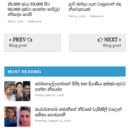
25,000 දඩය 30,000 සිට
පුංචි ඡන්දය ගැන වාසුගෙන් රතු
50,000 දක්වා කරන්න කමිටුව
නිවේදනයක්‌
නිර්දේශ කරයි
Feb 14, 2017
-
Unknown
Feb 17, 2017
-
Unknown
« PREV
NEXT »
Blog post
Blog post
MOST READING
බෝගොල්ලාගමගේ බිරිඳ සහ දියණිය අත්අඩංගුවට
ගන්න නියෝග
Friday, June 01, 2018
ජයවඩනගම ජොනීගේ නිවසේ වැසිකිලි වලෙන්
සමිතා ගොඩගනී
Monday, August 22, 2016