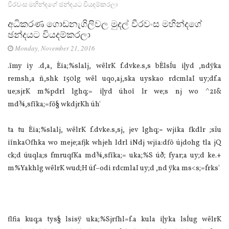
වීරවංස මහින්දගේ ඡන්දයට වියදම්කරලා
අධිකරණ ගොඩනැගිලිවල මුදල් වීරවංස මහින්දගේ
ඡන්දයට වියදම්කරලා
Monday, November 21, 2016
.ïmy iy .d,a, Èia;%slalj, wêlrK f.dvke.s,s bÈlsÍu i|yd ,ndÿka
remsh,a ñ,shk 150lg wêl uqo,aj,ska uyskao rdcmlaI uy;df.a
ue;sjrK m%pdrl lghq;= i|yd úhoï lr we;s nj wo ^21&
md¾,sfïka;=fõ§ wkdjrKh úh'
ta tu Èia‍;%slalj, wêlrK f.dvke.s,sj, jev lghq;= wjika fkdlr ;sîu
iïnkaOfhka wo meje;afjk whjeh ldrl iNdj wjia:dfõ újdohg tla jQ
ck;d úuqla;s fmruqfKa md¾,sfïka;= uka;%S úð; fyar;a uy;d ke.+
m%Yakhlg wêlrK wud;H úf–odi rdcmlaI uy;d ,nd ÿka ms<s;=frks'
flfia kuq;a tys§ lsisÿ uka;%Sjrfhl=f.a kula i|yka lsÍug wêlrK