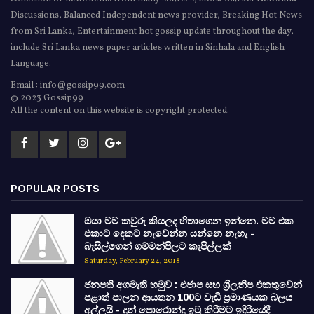
Discussions, Balanced Independent news provider, Breaking Hot News
from Sri Lanka, Entertainment hot gossip update throughout the day,
include Sri Lanka news paper articles written in Sinhala and English
Language.
Email : info@gossip99.com
© 2023 Gossip99
All the content on this website is copyright protected.
POPULAR POSTS
ඔයා මම කවුරු කියලද හිතාගෙන ඉන්නෙ. මම එක
එකාට දෙකට නැවෙන්න යන්නෙ නැහැ -
බැසිල්ගෙන් ගම්මන්පිලට කැපිල්ලක්
Saturday, February 24, 2018
ජනපති අගමැති හමුව : එජාප සහ ශ්‍රිලනිප එකතුවෙන්
පළාත් පාලන ආයතන 100ට වැඩි ප්‍රමාණයක බලය
අල්ලයි - දුන් පොරොන්දු ඉටු කිරීමට ඉදිරියේදී