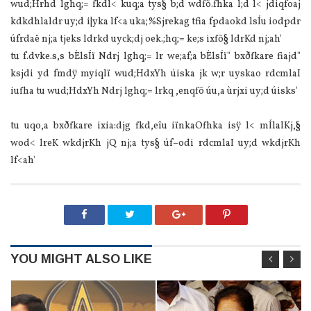
wud;Hrhd lghq;= fkdl< kuq;a tys§ b;d wdfõ.fhka l;d l< jdiqfoaj
kdkdhlaldr uy;d i|yka lf<a uka;%Sjrekag tfia fpdaokd lsÍu iodpdr
úfrdaë nj;a tjeks ldrkd uyck;dj oek.;hq;= ke;s ixfõ§ ldrKd nj;ah'
tu f.dvke.s,s bÈlsÍï Ndrj lghq;= lr we;af;a bÈlsÍï" bxðfkare fiajd"
ksjdi yd fmdÿ myiqlï wud;HdxYh úiska jk w;r uyskao rdcmlaI
iufha tu wud;HdxYh Ndrj lghq;= lrkq ,enqfõ úu,a ùrjxi uy;d úisks'
tu uqo,a bxðfkare ixia:djg fkd,eîu iïnkaOfhka isÿ l< mÍlaIKj,§
wod< lreK wkdjrKh jQ nj;a tys§ úf–odi rdcmlaI uy;d wkdjrKh
lf<ah'
YOU MIGHT ALSO LIKE