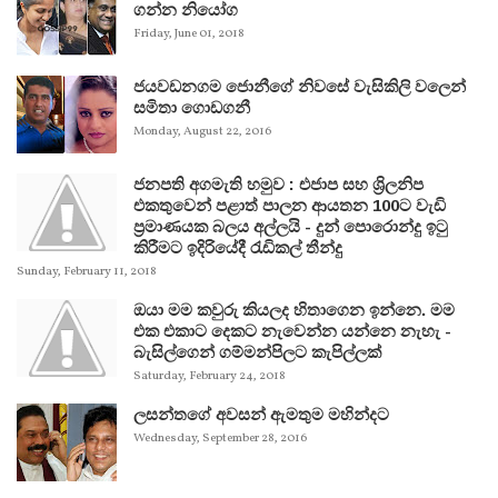
ගන්න නියෝග
Friday, June 01, 2018
ජයවඩනගම ජොනීගේ නිවසේ වැසිකිලි වලෙන්
සමිතා ගොඩගනී
Monday, August 22, 2016
ජනපති අගමැති හමුව : එජාප සහ ශ්‍රිලනිප
එකතුවෙන් පළාත් පාලන ආයතන 100ට වැඩි
ප්‍රමාණයක බලය අල්ලයි - දුන් පොරොන්දු ඉටු
කිරීමට ඉදිරියේදී රැඩිකල් තීන්දු
Sunday, February 11, 2018
ඔයා මම කවුරු කියලද හිතාගෙන ඉන්නෙ. මම
එක එකාට දෙකට නැවෙන්න යන්නෙ නැහැ -
බැසිල්ගෙන් ගම්මන්පිලට කැපිල්ලක්
Saturday, February 24, 2018
ලසන්තගේ අවසන් ඇමතුම මහින්දට
Wednesday, September 28, 2016