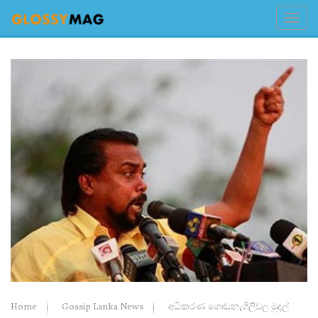
Home
Gossip Lanka News
අධිකරණ ගොඩනැගිලිවල මුදල්