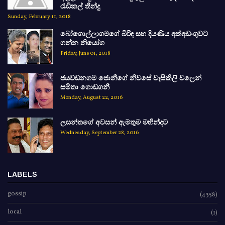
රැඩිකල් තීන්දු
Sunday, February 11, 2018
බෝගොල්ලාගමගේ බිරිඳ සහ දියණිය අත්අඩංගුවට
ගන්න නියෝග
Friday, June 01, 2018
ජයවඩනගම ජොනීගේ නිවසේ වැසිකිලි වලෙන්
සමිතා ගොඩගනී
Monday, August 22, 2016
ලසන්තගේ අවසන් ඇමතුම මහින්දට
Wednesday, September 28, 2016
LABELS
gossip
(4358)
local
(1)