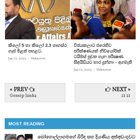
කිලෝ 5 හා කිලෝ 2.3 ගෘහස්ථ
විජයකලාට එරෙහිව
ගෑස් මිළත් පහළට.
පරීක්‌ෂණයක්‌ නිව්යෝර්ක්‌
ටයිම්ස්‌ පුවත ගැන පරීක්‍ෂණ
Jan 12, 2023
-
Unknown
සීඅයිඩියට භාර දුන්නා - අගමැති
Jan 12, 2023
-
Unknown
« PREV
NEXT »
Gossip lanka
21 21
MOST READING
බෝගොල්ලාගමගේ බිරිඳ සහ දියණිය අත්අඩංගුවට