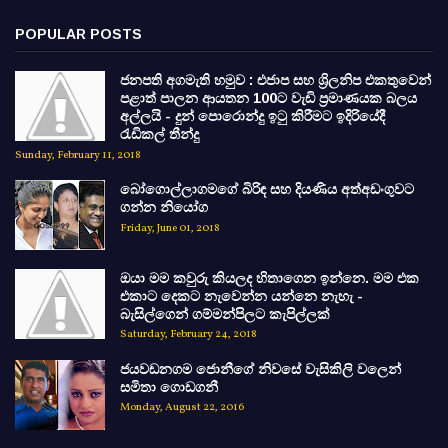
POPULAR POSTS
ජනපති අගමැති හමුව : එජාප සහ ශ්‍රිලනිප එකතුවෙන්
පළාත් පාලන ආයතන 100ට වැඩි ප්‍රමාණයක බලය
අල්ලයි - දුන් පොරොන්දු ඉටු කිරීමට ඉදිරියේදී
රැඩිකල් තීන්දු
Sunday, February 11, 2018
බෝගොල්ලාගමගේ බිරිඳ සහ දියණිය අත්අඩංගුවට
ගන්න නියෝග
Friday, June 01, 2018
ඔයා මම කවුරු කියලද හිතාගෙන ඉන්නෙ. මම එක
එකාට දෙකට නැවෙන්න යන්නෙ නැහැ -
බැසිල්ගෙන් ගම්මන්පිලට කැපිල්ලක්
Saturday, February 24, 2018
ජයවඩනගම ජොනීගේ නිවසේ වැසිකිලි වලෙන්
සමිතා ගොඩගනී
Monday, August 22, 2016