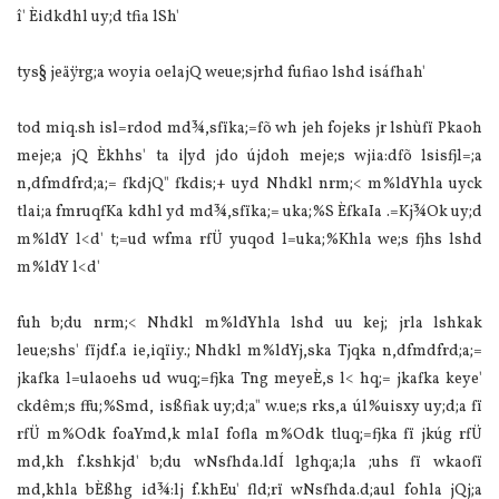
î' Èidkdhl uy;d tfia lSh'
tys§ jeäÿrg;a woyia oelajQ weue;sjrhd fufiao lshd isáfhah'
tod miq.sh isl=rdod md¾,sfïka;=fõ wh jeh fojeks jr lshùfï Pkaoh
meje;a jQ Èkhhs' ta i|yd jdo újdoh meje;s wjia:dfõ lsisfjl=;a
n,dfmdfrd;a;= fkdjQ" fkdis;+ uyd Nhdkl nrm;< m%ldYhla uyck
tlai;a fmruqfKa kdhl yd md¾,sfïka;= uka;%S ÈfkaIa .=Kj¾Ok uy;d
m%ldY l<d' t;=ud wfma rfÜ yuqod l=uka;%Khla we;s fjhs lshd
m%ldY l<d'
fuh b;du nrm;< Nhdkl m%ldYhla lshd uu kej; jrla lshkak
leue;shs' fïjdf.a ie,iqïiy.; Nhdkl m%ldYj,ska Tjqka n,dfmdfrd;a;=
jkafka l=ulaoehs ud wuq;=fjka Tng meyeÈ,s l< hq;= jkafka keye'
ckdêm;s ffu;%Smd, isßfiak uy;d;a" w.ue;s rks,a úl%uisxy uy;d;a fï
rfÜ m%Odk foaYmd,k mlaI fofla m%Odk tluq;=fjka fï jkúg rfÜ
md,kh f.kshkjd' b;du wNsfhda.ldÍ lghq;a;la ;uhs fï wkaofï
md,khla bÈßhg ‍id¾:lj f.khEu' fld;rï wNsfhda.d;aul fohla jQj;a