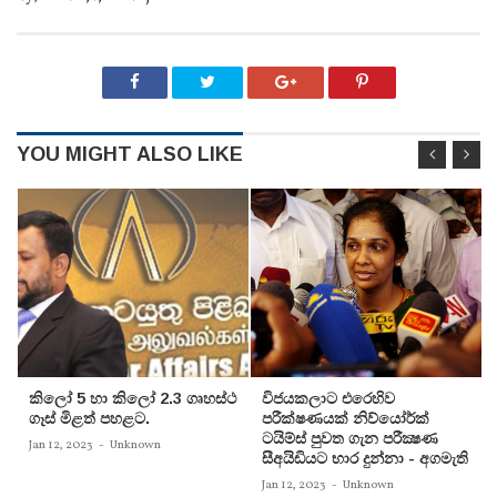
YOU MIGHT ALSO LIKE
කිලෝ 5 හා කිලෝ 2.3 ගෘහස්ථ
විජයකලාට එරෙහිව
ගෑස් මිළත් පහළට.
පරීක්‌ෂණයක්‌ නිව්යෝර්ක්‌
ටයිම්ස්‌ පුවත ගැන පරීක්‍ෂණ
Jan 12, 2023
-
Unknown
සීඅයිඩියට භාර දුන්නා - අගමැති
Jan 12, 2023
-
Unknown