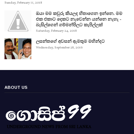
Sunday, February 11, 2018
ඔයා මම කවුරු කියලද හිතාගෙන ඉන්නෙ. මම
එක එකාට දෙකට නැවෙන්න යන්නෙ නැහැ -
බැසිල්ගෙන් ගම්මන්පිලට කැපිල්ලක්
Saturday, February 24, 2018
ලසන්තගේ අවසන් ඇමතුම මහින්දට
Wednesday, September 28, 2016
ABOUT US