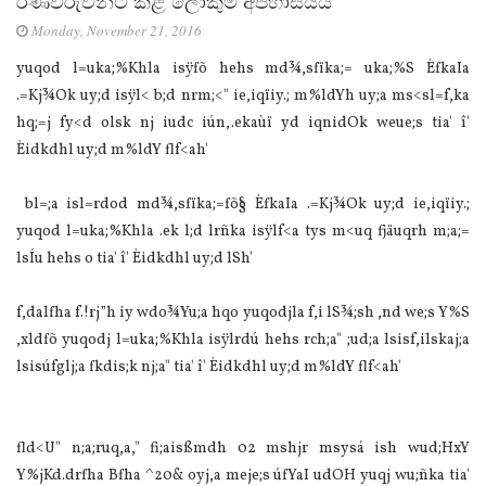
රණවිරුවන්ට කළ ලොකුම අපහාසයයි
Monday, November 21, 2016
yuqod l=uka;%Khla isÿfõ hehs md¾,sfïka;= uka;%S ÈfkaIa
.=Kj¾Ok uy;d isÿl< b;d nrm;<" ie,iqïiy.; m%ldYh uy;a ms<sl=f,ka
hq;=j fy<d olsk nj iudc iún,.ekaùï yd iqnidOk weue;s tia' î'
Èidkdhl uy;d m%ldY flf<ah'
bl=;a isl=rdod md¾,sfïka;=fõ§ ÈfkaIa .=Kj¾Ok uy;d ie,iqïiy.;
yuqod l=uka;%Khla .ek l;d lrñka isÿlf<a tys m<uq fjäuqrh m;a;=
lsÍu hehs o tia' î' Èidkdhl uy;d lSh'
f,dalfha f.!rj”h iy wdo¾Yu;a hqo yuqodjla f,i lS¾;sh ,nd we;s Y%S
,xldfõ yuqodj l=uka;%Khla isÿlrdú hehs rch;a" ;ud;a lsisf,ilskaj;a
lsisúfglj;a fkdis;k nj;a" tia' î' Èidkdhl uy;d m%ldY flf<ah'
fld<U" n;a;ruq,a," fi;aisßmdh 02 mshjr msysá ish wud;HxY
Y%jKd.drfha Bfha ^20& oyj,a meje;s úfYaI udOH yuqj wu;ñka tia'