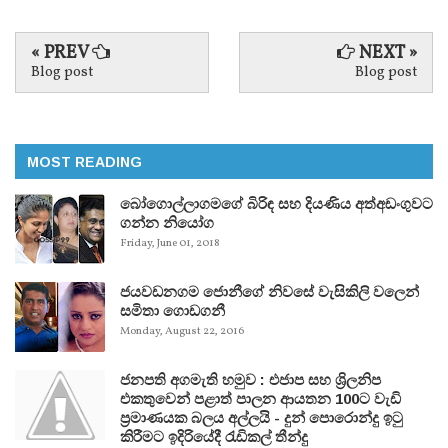
« PREV
NEXT »
Blog post
Blog post
MOST READING
බෝගොල්ලාගමගේ බිරිඳ සහ දියණිය අත්අඩංගුවට
ගන්න නියෝග
Friday, June 01, 2018
ජයවඩනගම ජොනීගේ නිවසේ වැසිකිලි වලෙන්
සමිතා ගොඩගනී
Monday, August 22, 2016
ජනපති අගමැති හමුව : එජාප සහ ශ්‍රිලනිප
එකතුවෙන් පළාත් පාලන ආයතන 100ට වැඩි
ප්‍රමාණයක බලය අල්ලයි - දුන් පොරොන්දු ඉටු
කිරීමට ඉදිරියේදී රැඩිකල් තීන්දු