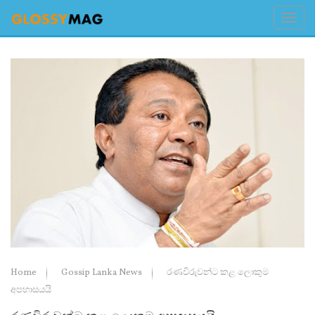
Home
Gossip Lanka News
රණවිරුවන්ට කළ ලොකුම
අපහාසයයි