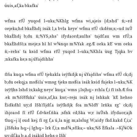
úuis,af,ka bkafka'
wfma rfÜ yuqod l=uka;%Khlg wfma wi,ajeis {d;shd" ñ;=rd
oejeka;hd bkaÈhdj isák l,a bvla keye' wfma rfÜ ckdêm;s;=ud iuÛ
bkaÈhdj b;du ñ;%YS,shs" ifydaord;aulhs‍' tajdf.au wm rfÜ;a
bkaÈhdfõ;a meje;s hï hï w¾nqo m%Yak .egÆ oeka kE' wm oeka
ñ;=rehs' ta ksid wfma rfÜ yuqod l=uka;%Khla ùug Tjqka bv
;nkafka ke;s nj úYajdihhs'
flfia kuq;a wfma rfÜ tjekakla isÿfkdjk nj úYajdihs' wfma rfÜ ck;dj
b;du oekqj;a msßila' wmsg tjeks msßia isák ksid fujeks l=uka;%K
isÿfjhs lshd is;kakg neye' kuq;a` wms j.lsjhq;= rchla f,i fï ishÆ foa
.ek m%fõYfuka" úuis,af,ka ksr;=reju isák nj lshkak ´kE hehso
Èidkdhl uy;d lSh'fïjdf.a isÿfkdjk foa m%ldY lrñka rg" ck;dj
ìhjoaod fï rfÜ f.dvkef.ñka ;sfnk cd;Ska w;r iuÛsh ifydaor;ajh
tluq;=j ì| oud kej; fï r‍g f,a ú,la njg m;alsÍug W;aidy fkd.kakd f,i;a"
j.lSfuka hq;=j lghq;= lrk f,i;a md¾,sfïka;= uka;%S ÈfkaIa .=Kj¾Ok
uy;df.ka b,a,d isákjd hehs o lSh'