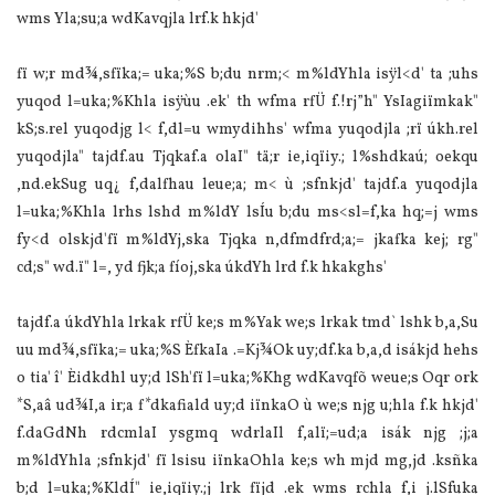
wms Yla;su;a wdKavqjla lrf.k hkjd'
fï w;r md¾,sfïka;= uka;%S b;du nrm;< m%ldYhla isÿl<d' ta ;uhs
yuqod l=uka;%Khla isÿùu .ek' th wfma rfÜ f.!rj”h" YsIagiïmkak"
kS;s.rel yuqodjg l< f,dl=u wmydihhs' wfma yuqodjla ;rï úkh.rel
yuqodjla" tajdf.au Tjqkaf.a olaI" tä;r ie,iqïiy.; l%shdkaú; oekqu
,nd.ekSug uq¿ f,dalfhau leue;a; m< ù ;sfnkjd' tajdf.a yuqodjla
l=uka;%Khla lrhs lshd m%ldY lsÍu b;du ms<sl=f,ka hq;=j wms
fy<d olskjd'fï m%ldYj,ska Tjqka n,dfmdfrd;a;= jkafka kej; rg"
cd;s" wd.ï" l=, yd fjk;a fíoj,ska úkdYh lrd f.k hkakghs'
tajdf.a úkdYhla lrkak rfÜ ke;s m%Yak we;s lrkak tmd` lshk b,a,Su
uu md¾,sfïka;= uka;%S ÈfkaIa .=Kj¾Ok uy;df.ka b,a,d isákjd hehs
o tia' î' Èidkdhl uy;d lSh'fï l=uka;%Khg wdKavqfõ weue;s Oqr ork
*S,aâ ud¾I,a ir;a f*dkafiald uy;d iïnkaO ù we;s njg u;hla f.k hkjd'
f.daGdNh rdcmlaI ysgmq wdrlaIl f,alï;=ud‍;a isák njg ;j;a
m%ldYhla ;sfnkjd' fï lsisu iïnkaOhla ke;s wh mjd mg,jd .ksñka
b;d l=uka;%KldÍ" ie,iqïiy.;j lrk fïjd .ek wms rchla f,i j.lSfuka