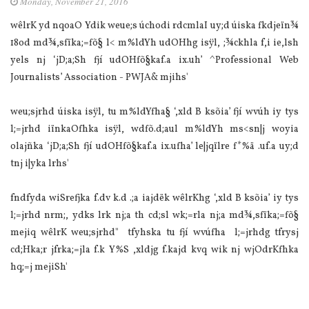
Monday, November 21, 2016
wêlrK yd nqoaO Ydik weue;s úchodi rdcmla‌I uy;d úiska fkdjeïn¾
18od md¾,sfïka;=fõ§ l< m%ldYh udOHhg isÿl, ;¾ckhla f,i ie,lsh
yels nj ‘jD;a;Sh fjí udOHfõ§kaf.a ix.uh’ ^Professional Web
Journalists’ Association - PWJA& mjihs'
weu;sjrhd úiska isÿl, tu m%ldYfha§ ‘,xld B ksõia’ fjí wvúh iy tys
l;=jrhd iïnkaOfhka isÿl, wdfõ.d;aul m%ldYh ms<sn|j woyia
olajñka ‘jD;a;Sh fjí udOHfõ§kaf.a ix.ufha’ le|jqïlre f*%ä .uf.a uy;d
tnj i|yka lrhs'
fndfyda wiSrefjka f.dv k.d .;a iajdëk wêlrKhg ‘,xld B ksõia’ iy tys
l;=jrhd nrm;, ydks lrk nj;a th cd;sl wk;=rla nj;a md¾,sfïka;=fõ§
mejiq wêlrK weu;sjrhd" tfyhska tu fjí wvúfha l;=jrhdg tfrysj
cd;Hka;r jfrka;=jla f.k Y%S ,xldjg f.kajd kvq wik nj wjOdrKfhka
hq;=j mejiSh'