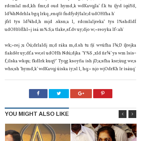
rdcmlaI md,kh fmr,d oud hymd,k wdKavqjla’ f.k tu i|yd iqúYd,
ld¾hNdrhla bgq lrkq ,enqfõ fndfydÿIalr;d udOHfha h'
jfrl tys ld¾hd,h mjd .sksn;a l, rdcmlaIjreka" tys l%shdldÍ
udOHfõÈhl=j isá m%.S;a tlake,sf.dv uy;djo w;=reoyka lf<ah'
wk;=rej ;u Ôú;drlaIdj m;d ráka m,d.sh tu fjí wvúfha l¾;D i|rejka
fiakdêr uy;df.a we;eï udOHh Ndú;djka ‘Y%S ,xld ñr¾’ ys wm lsis÷
f,ilska wkqu; fkdlrk kuqÿ" Tyqg ksoyfia ish jD;a;sfha ksr;ùug we;s
whs;sh ‘hymd,k’ wdKavqj úiska iy;sl l, hq;= njo wjOdrKh lr isáuq'
YOU MIGHT ALSO LIKE