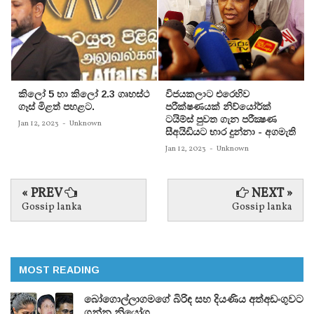
කිලෝ 5 හා කිලෝ 2.3 ගෘහස්ථ
විජයකලාට එරෙහිව
ගෑස් මිළත් පහළට.
පරීක්‌ෂණයක්‌ නිව්යෝර්ක්‌
ටයිම්ස්‌ පුවත ගැන පරීක්‍ෂණ
Jan 12, 2023
-
Unknown
සීඅයිඩියට භාර දුන්නා - අගමැති
Jan 12, 2023
-
Unknown
« PREV
NEXT »
Gossip lanka
Gossip lanka
MOST READING
බෝගොල්ලාගමගේ බිරිඳ සහ දියණිය අත්අඩංගුවට
ගන්න නියෝග