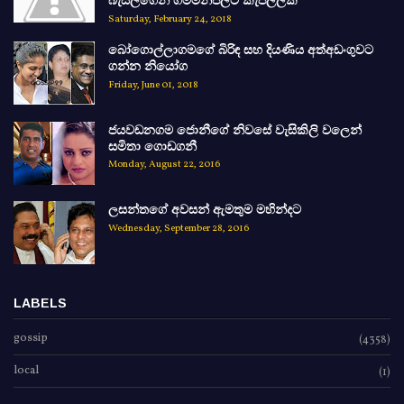
බැසිල්ගෙන් ගම්මන්පිලට කැපිල්ලක්
Saturday, February 24, 2018
බෝගොල්ලාගමගේ බිරිඳ සහ දියණිය අත්අඩංගුවට
ගන්න නියෝග
Friday, June 01, 2018
ජයවඩනගම ජොනීගේ නිවසේ වැසිකිලි වලෙන්
සමිතා ගොඩගනී
Monday, August 22, 2016
ලසන්තගේ අවසන් ඇමතුම මහින්දට
Wednesday, September 28, 2016
LABELS
gossip
(4358)
local
(1)