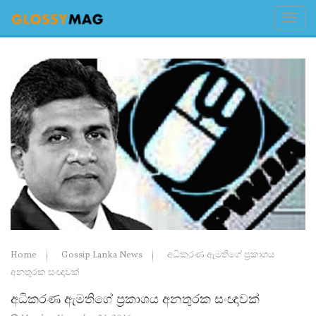
Home
Gossip Lanka News
අධිකරණ ඇමතිගේ ප්‍රකාශය
අනතුරක සංඥාවක්
අධිකරණ ඇමතිගේ ප්‍රකාශය අනතුරක සංඥාවක්