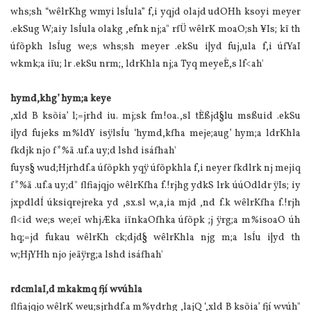
whs;sh “wêlrKhg wmyi lsÍula” f,i yqjd olajd udOHh ksoyi meyer
.ekSug W;aiy lsÍula olakg ,efnk nj;a" rfÜ wêlrK moaO;sh ¥Is; kï th
úfõpkh lsÍug we;s whs;sh meyer .ekSu i|yd fuj,ula f,i úfYaI
wkmk;a iïu; lr .ekSu nrm;, ldrKhla nj;a Tyq meyeÈ,s lf<ah'
hymd,khg’ hym;a keye
,xld B ksõia’ l;=jrhd iu. mj;sk fm!oa.,sl tÈßjd§lu msßuid .ekSu
i|yd fujeks m%ldY isÿlsÍu ‘hymd,kfha meje;aug’ hym;a ldrKhla
fkdjk njo f*%ä .uf.a uy;d lshd isáfhah'
fuys§ wud;Hjrhdf.a úfõpkh yqÿ úfõpkhla f,i neyer fkdlrk nj mejiq
f*%ä .uf.a uy;d" flfiajqjo wêlrKfha f.!rjhg ydkS lrk úúOdldr ÿIs; iy
jxpdldÍ úksiqrejreka yd ,sx.sl w,a,ia mjd ,nd f.k wêlrKfha f.!rjh
fl<id we;s we;eï whjÆka iïnkaOfhka úfõpk ;j ÿrg;a m%isoaO úh
hq;=jd fukau wêlrKh ck;djd§ wêlrKhla njg m;a lsÍu i|yd th
w;HjYHh njo jeäÿrg;a lshd isáfhah'
rdcmlaI,d mkakmq fjí wvúhla
flfiajqjo wêlrK weu;sjrhdf.a m%ydrhg ,lajQ ‘,xld B ksõia’ fjí wvúh"