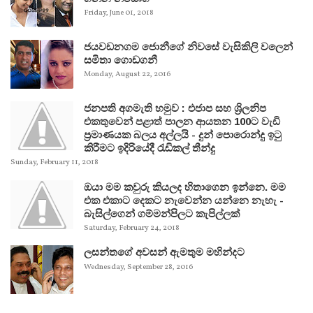
Friday, June 01, 2018
ජයවඩනගම ජොනීගේ නිවසේ වැසිකිලි වලෙන්
සමිතා ගොඩගනී
Monday, August 22, 2016
ජනපති අගමැති හමුව : එජාප සහ ශ්‍රිලනිප
එකතුවෙන් පළාත් පාලන ආයතන 100ට වැඩි
ප්‍රමාණයක බලය අල්ලයි - දුන් පොරොන්දු ඉටු
කිරීමට ඉදිරියේදී රැඩිකල් තීන්දු
Sunday, February 11, 2018
ඔයා මම කවුරු කියලද හිතාගෙන ඉන්නෙ. මම
එක එකාට දෙකට නැවෙන්න යන්නෙ නැහැ -
බැසිල්ගෙන් ගම්මන්පිලට කැපිල්ලක්
Saturday, February 24, 2018
ලසන්තගේ අවසන් ඇමතුම මහින්දට
Wednesday, September 28, 2016