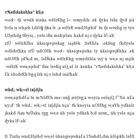
v%efldakshka
”
kS;s
wod< fjí wvúh úiska wêlrKhg l< wmydih .ek i|yka lsÍu i|yd jeä
bvla ;u whjeh l;dfõ§ fjka lr .;a wêlrK wud;Hjrhd" tu fjí wvúhg iy tys
l;Djrhdg tfrysj .; yels iEu mshjrlau .kakd nj o i|yka lf<ah'
rfÜ wêlrKfha úksiqrejrekag iajdëk ;SrKhla .ekSug fkdyels
wdldrfhka rfÜ udOHh wod< úksiqrejreka iy úksiqrejßhka .ek
udOHh jd¾;d m, lsÍfuka wêlrKhg wmydihla isÿ ù we;s nj mjik
wêlrK weu;sjrhd" fuu lreKq uQ,sl lr .ksñka “v%efldakshka” kS;s
f.k idodrKh bgq lrk nj o lshd isáfhah'
wkd.; wk;=rl ix{djla
weu;sjrhdf.a tu m%ldYh ms<sn|j jeäÿrg;a woyia oelajQ f*%ä .uf.a
uy;d" th wkd.; wk;=rl ix{djla nj;a" th ksoyia uOHhg w;sYh ydkslr
jkakd fiau tuÛska rgg we;s úh yels ydksh b;d nrm;, úh yels nj;a
i|yka lf<ah'
fï Tiafia wud;Hjrhd we;eï úksiqrejrekaf.a l%shdl,dm úfõpkh lsÍfï