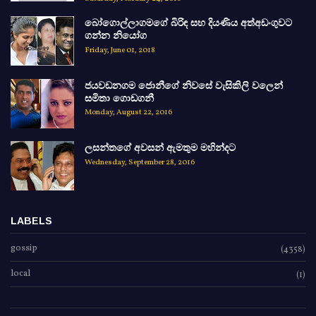
බෝගොල්ලාගමගේ බිරිඳ සහ දියණිය අත්අඩංගුවට
ගන්න නියෝග
Friday, June 01, 2018
ජයවඩනගම ජොනීගේ නිවසේ වැසිකිලි වලෙන්
සමිතා ගොඩගනී
Monday, August 22, 2016
ලසන්තගේ අවසන් ඇමතුම මහින්දට
Wednesday, September 28, 2016
LABELS
gossip
(4358)
local
(1)