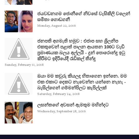
ජයවඩනගම ජොනීගේ නිවසේ වැසිකිලි වලෙන්
සමිතා ගොඩගනී
Monday, August 22, 2016
ජනපති අගමැති හමුව : එජාප සහ ශ්‍රිලනිප
එකතුවෙන් පළාත් පාලන ආයතන 100ට වැඩි
ප්‍රමාණයක බලය අල්ලයි - දුන් පොරොන්දු ඉටු
කිරීමට ඉදිරියේදී රැඩිකල් තීන්දු
Sunday, February 11, 2018
ඔයා මම කවුරු කියලද හිතාගෙන ඉන්නෙ. මම
එක එකාට දෙකට නැවෙන්න යන්නෙ නැහැ -
බැසිල්ගෙන් ගම්මන්පිලට කැපිල්ලක්
Saturday, February 24, 2018
ලසන්තගේ අවසන් ඇමතුම මහින්දට
Wednesday, September 28, 2016