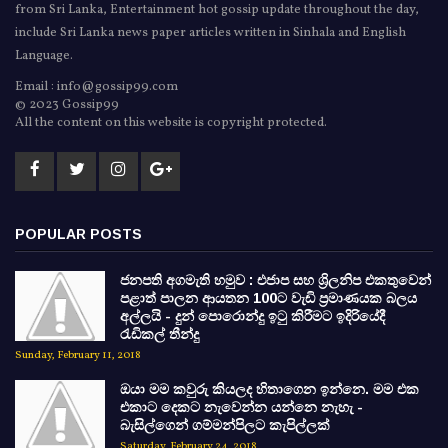
from Sri Lanka, Entertainment hot gossip update throughout the day,
include Sri Lanka news paper articles written in Sinhala and English
Language.
Email : info@gossip99.com
© 2023 Gossip99
All the content on this website is copyright protected.
POPULAR POSTS
ජනපති අගමැති හමුව : එජාප සහ ශ්‍රිලනිප එකතුවෙන්
පළාත් පාලන ආයතන 100ට වැඩි ප්‍රමාණයක බලය
අල්ලයි - දුන් පොරොන්දු ඉටු කිරීමට ඉදිරියේදී
රැඩිකල් තීන්දු
Sunday, February 11, 2018
ඔයා මම කවුරු කියලද හිතාගෙන ඉන්නෙ. මම එක
එකාට දෙකට නැවෙන්න යන්නෙ නැහැ -
බැසිල්ගෙන් ගම්මන්පිලට කැපිල්ලක්
Saturday, February 24, 2018