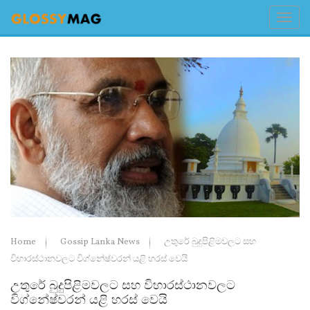
Home
Gossip Lanka News
උතුරේ බුදුපිළිමවලට සහ
විහාරස්ථානවලට විග්නේෂ්වරන් යළි හරස් වෙයි
උතුරේ බුදුපිළිමවලට සහ විහාරස්ථානවලට
විග්නේෂ්වරන් යළි හරස් වෙයි