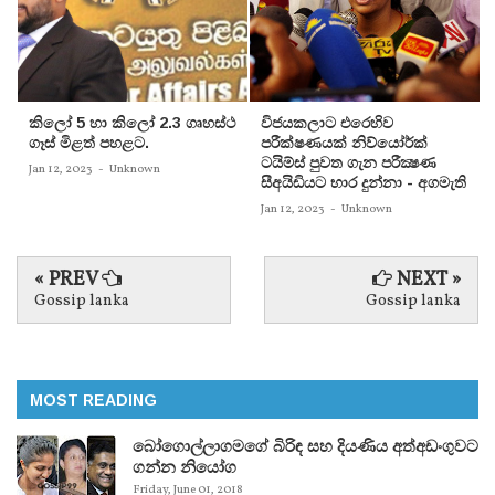
කිලෝ 5 හා කිලෝ 2.3 ගෘහස්ථ
විජයකලාට එරෙහිව
ගෑස් මිළත් පහළට.
පරීක්‌ෂණයක්‌ නිව්යෝර්ක්‌
ටයිම්ස්‌ පුවත ගැන පරීක්‍ෂණ
Jan 12, 2023
-
Unknown
සීඅයිඩියට භාර දුන්නා - අගමැති
Jan 12, 2023
-
Unknown
« PREV
NEXT »
Gossip lanka
Gossip lanka
MOST READING
බෝගොල්ලාගමගේ බිරිඳ සහ දියණිය අත්අඩංගුවට
ගන්න නියෝග
Friday, June 01, 2018