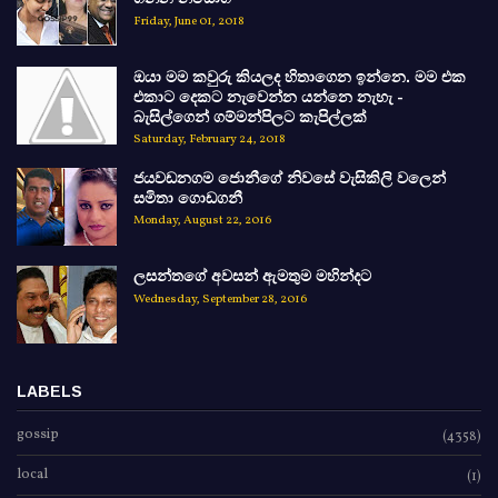
Friday, June 01, 2018
ඔයා මම කවුරු කියලද හිතාගෙන ඉන්නෙ. මම එක
එකාට දෙකට නැවෙන්න යන්නෙ නැහැ -
බැසිල්ගෙන් ගම්මන්පිලට කැපිල්ලක්
Saturday, February 24, 2018
ජයවඩනගම ජොනීගේ නිවසේ වැසිකිලි වලෙන්
සමිතා ගොඩගනී
Monday, August 22, 2016
ලසන්තගේ අවසන් ඇමතුම මහින්දට
Wednesday, September 28, 2016
LABELS
gossip
(4358)
local
(1)