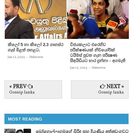
කිලෝ 5 හා කිලෝ 2.3 ගෘහස්ථ
විජයකලාට එරෙහිව
ගෑස් මිළත් පහළට.
පරීක්‌ෂණයක්‌ නිව්යෝර්ක්‌
ටයිම්ස්‌ පුවත ගැන පරීක්‍ෂණ
Jan 12, 2023
-
Unknown
සීඅයිඩියට භාර දුන්නා - අගමැති
Jan 12, 2023
-
Unknown
« PREV
NEXT »
Gossip lanka
Gossip lanka
MOST READING
බෝගොල්ලාගමගේ බිරිඳ සහ දියණිය අත්අඩංගුවට