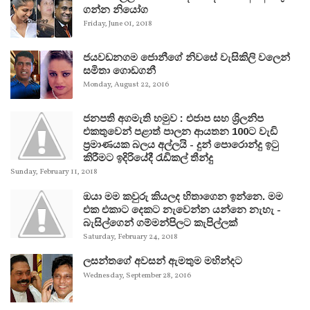
ගන්න නියෝග
Friday, June 01, 2018
ජයවඩනගම ජොනීගේ නිවසේ වැසිකිලි වලෙන්
සමිතා ගොඩගනී
Monday, August 22, 2016
ජනපති අගමැති හමුව : එජාප සහ ශ්‍රිලනිප
එකතුවෙන් පළාත් පාලන ආයතන 100ට වැඩි
ප්‍රමාණයක බලය අල්ලයි - දුන් පොරොන්දු ඉටු
කිරීමට ඉදිරියේදී රැඩිකල් තීන්දු
Sunday, February 11, 2018
ඔයා මම කවුරු කියලද හිතාගෙන ඉන්නෙ. මම
එක එකාට දෙකට නැවෙන්න යන්නෙ නැහැ -
බැසිල්ගෙන් ගම්මන්පිලට කැපිල්ලක්
Saturday, February 24, 2018
ලසන්තගේ අවසන් ඇමතුම මහින්දට
Wednesday, September 28, 2016