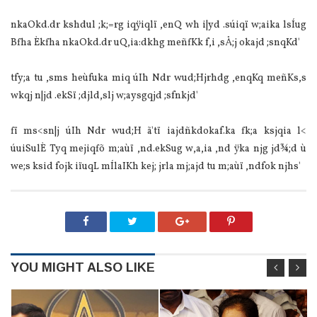
nkaOkd.dr kshdul ;k;=rg iqÿiqlï ,enQ wh i|yd .súiqï w;aika lsÍug
Bfha Èkfha nkaOkd.dr uQ,ia:dkhg meñfKk f,i ,sÅ;j okajd ;snqKd'
tfy;a tu ,sms heùfuka miq úIh Ndr wud;Hjrhdg ,enqKq meñKs,s
wkqj n|jd .ekSï ;djld,slj w;aysgqjd ;sfnkjd'
fï ms<sn|j úIh Ndr wud;H ã'tï iajdñkdokaf.ka fk;a ksjqia l<
úuiSulÈ Tyq mejiqfõ m;aùï ,nd.ekSug w,a,ia ,nd ÿka njg jd¾;d ù
we;s ksid fojk iïuqL mÍlaIKh kej; jrla mj;ajd tu m;aùï ,ndfok njhs'
YOU MIGHT ALSO LIKE