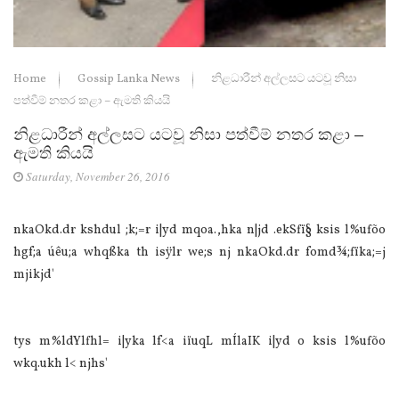
Home
Gossip Lanka News
නිළධාරීන් අල්ලසට යටවූ නිසා
පත්වීම් නතර කළා – ඇමති කියයි
නිළධාරීන් අල්ලසට යටවූ නිසා පත්වීම් නතර කළා –
ඇමති කියයි
Saturday, November 26, 2016
nkaOkd.dr kshdul ;k;=r i|yd mqoa.,hka n|jd .ekSfï§ ksis l%ufõo
hgf;a úêu;a whqßka th isÿlr we;s nj nkaOkd.dr fomd¾;fïka;=j
mjikjd'
tys m%ldYlfhl= i|yka lf<a iïuqL mÍlaIK i|yd o ksis l%ufõo
wkq.ukh l< njhs'