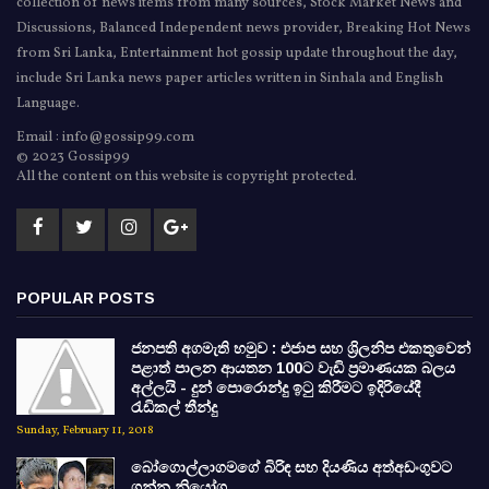
collection of news items from many sources, Stock Market News and
Discussions, Balanced Independent news provider, Breaking Hot News
from Sri Lanka, Entertainment hot gossip update throughout the day,
include Sri Lanka news paper articles written in Sinhala and English
Language.
Email : info@gossip99.com
© 2023 Gossip99
All the content on this website is copyright protected.
POPULAR POSTS
ජනපති අගමැති හමුව : එජාප සහ ශ්‍රිලනිප එකතුවෙන්
පළාත් පාලන ආයතන 100ට වැඩි ප්‍රමාණයක බලය
අල්ලයි - දුන් පොරොන්දු ඉටු කිරීමට ඉදිරියේදී
රැඩිකල් තීන්දු
Sunday, February 11, 2018
බෝගොල්ලාගමගේ බිරිඳ සහ දියණිය අත්අඩංගුවට
ගන්න නියෝග