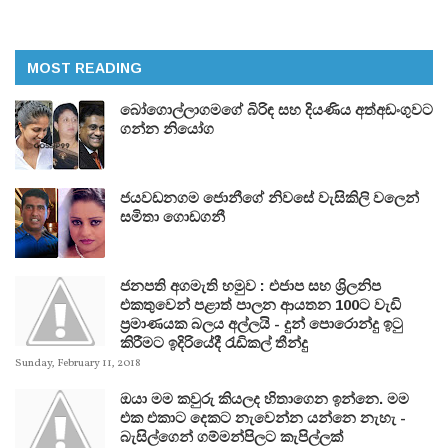
MOST READING
බෝගොල්ලාගමගේ බිරිඳ සහ දියණිය අත්අඩංගුවට
ගන්න නියෝග
ජයවඩනගම ජොනීගේ නිවසේ වැසිකිලි වලෙන්
සමිතා ගොඩගනී
ජනපති අගමැති හමුව : එජාප සහ ශ්‍රිලනිප
එකතුවෙන් පළාත් පාලන ආයතන 100ට වැඩි
ප්‍රමාණයක බලය අල්ලයි - දුන් පොරොන්දු ඉටු
කිරීමට ඉදිරියේදී රැඩිකල් තීන්දු
Sunday, February 11, 2018
ඔයා මම කවුරු කියලද හිතාගෙන ඉන්නෙ. මම
එක එකාට දෙකට නැවෙන්න යන්නෙ නැහැ -
බැසිල්ගෙන් ගම්මන්පිලට කැපිල්ලක්