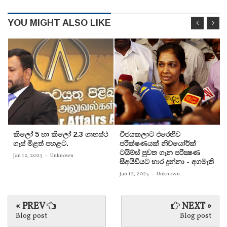
YOU MIGHT ALSO LIKE
කිලෝ 5 හා කිලෝ 2.3 ගෘහස්ථ
විජයකලාට එරෙහිව
ගෑස් මිළත් පහළට.
පරීක්‌ෂණයක්‌ නිව්යෝර්ක්‌
ටයිම්ස්‌ පුවත ගැන පරීක්‍ෂණ
Jan 12, 2023
-
Unknown
සීඅයිඩියට භාර දුන්නා - අගමැති
Jan 12, 2023
-
Unknown
« PREV
NEXT »
Blog post
Blog post