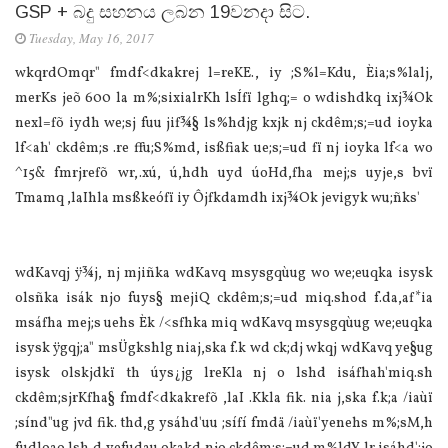
GSP + බදු සහනය ලබන 19වනදා සිට.
Tuesday, May 16, 2017
wkqrdOmqr" fmdf<dkakrej l=reKE., iy ;S‍%l=Kdu, Èia;s‍%lalj,
merKs jeõ 600 la m‍%;sixialrKh lsÍfï lghq;= o wdishdkq ixj¾Ok
nexl=fõ iydh we;sj fuu jif¾§ ls‍%hdjg kxjk nj ckdêm;s;=ud ioyka
lf<ah' ckdêm;s .re ffu;S‍%md, isßfiak ue;s;=ud fï nj ioyka lf<a wo
^15& fmrjrefõ wr,.xú, ú,hdh uyd úoHd,fha mej;s uyje,s bvï
Tmamq ,laIhla msßkeófï iy Ôjfkdamdh ixj¾Ok jevigyk wu;ñks'
wdKavqj ÿ¾j, nj mjiñka wdKavq msysgqùug wo we;euqka isysk
olsñka isák njo fuys§ mejiQ ckdêm;s;=ud miq.shod f.da,af*ia
msáfha mej;s uehs Èk /<sfhka miq wdKavq msysgqùug we;euqka
isysk ÿgqj;a" msÜgkshlg niaj,ska f.k wd ck;dj wkqj wdKavq ye§ug
isysk olskjdkï th úys¿jg lreKla nj o lshd isáfhah'miq.sh
ckdêm;sjrKfha§ fmdf<dkakrefõ ,laI .Kkla fik. nia j,ska f.k;a /iaùï
;sínd"ug jvd fik. thd,g ysáhd'uu ;sífí fmdä /iaùï'yenehs m%;sM,h