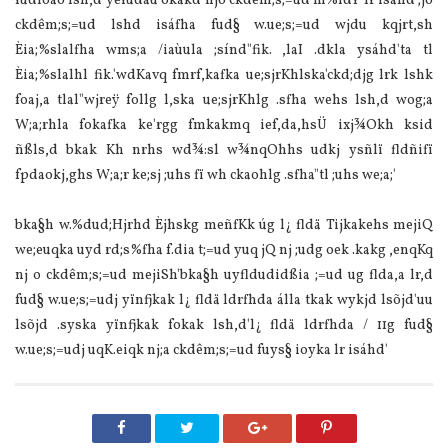
fudloao lsh,d yefudau okakd njo ckdêm;s;=ud m%ldY lr isáhd';jo
ckdêm;s;=ud lshd isáfha fud§ w.ue;s;=ud wjdu kqjrt,sh
Èia;%slalfha wms;a /iaùula ;sínd"fik. ,laI .dkla ysáhd'ta tl
Èia;%slalhl fik.'wdKavq fmrf,kafka ue;sjrKhlska'ckd;djg lrk lshk
foaj,a tlal"wjreÿ follg l,ska ue;sjrKhlg .sfha wehs lsh,d wog;a
W;a;rhla fokafka ke'rgg fmkakmq ief,da,hsÜ ixj¾Okh ksid
ñßls,d bkak Kh nrhs wd¾:sl w¾nqOhhs udkj ysñlï fldñifï
fpdaokj,ghs W;a;r ke;sj ;uhs fï wh ckaohlg .sfha"tl ;uhs we;a;'
bka§h w.‍%dud;Hjrhd Èjhskg meñfKk úg l¿ fldä Tijkakehs mejiQ
we;euqka uyd rd;s‍%fha f.dia t;=ud yuq jQ nj ;udg oek .kakg ,enqKq
nj o ckdêm;s;=ud mejiSh'bka§h uyfldudidßia ;=ud ug flda,a lr,d
fud§ w.ue;s;=udj yïnfjkak l¿ fldä ldrfhda álla tkak wykjd lsõjd'uu
lsõjd .syska yïnfjkak fokak lsh,d'l¿ fldä ldrfhda / 11g fud§
w.ue;s;=udj uqK.eiqk nj;a ckdêm;s;=ud fuys§ ioyka lr isáhd'