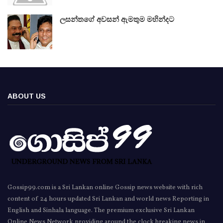
ලසන්තගේ අවසන් ඇමතුම මහින්දට
ABOUT US
Gossip99.com is a Sri Lankan online Gossip news website with rich
content of 24 hours updated Sri Lankan and world news Reporting in
English and Sinhala language. The premium exclusive Sri Lankan
Online News Network providing around the clock breaking news in