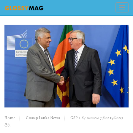
Home
Gossip Lanka News
GSP + බදු සහනය ලබන 19වනදා
සිට.