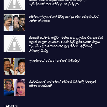
බැසිල්ගෙන් ගම්මන්පිලට කැපිල්ලක්
බෝගොල්ලාගමගේ බිරිඳ සහ දියණිය අත්අඩංගුවට
ගන්න නියෝග
ජනපති අගමැති හමුව : එජාප සහ ශ්‍රිලනිප එකතුවෙන්
පළාත් පාලන ආයතන 100ට වැඩි ප්‍රමාණයක බලය
අල්ලයි - දුන් පොරොන්දු ඉටු කිරීමට ඉදිරියේදී
රැඩිකල් තීන්දු
ලසන්තගේ අවසන් ඇමතුම මහින්දට
ජයවඩනගම ජොනීගේ නිවසේ වැසිකිලි වලෙන්
සමිතා ගොඩගනී
LABELS