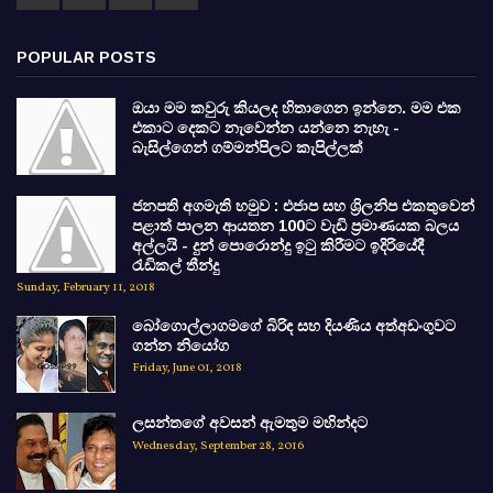
POPULAR POSTS
ඔයා මම කවුරු කියලද හිතාගෙන ඉන්නෙ. මම එක
එකාට දෙකට නැවෙන්න යන්නෙ නැහැ -
බැසිල්ගෙන් ගම්මන්පිලට කැපිල්ලක්
ජනපති අගමැති හමුව : එජාප සහ ශ්‍රිලනිප එකතුවෙන්
පළාත් පාලන ආයතන 100ට වැඩි ප්‍රමාණයක බලය
අල්ලයි - දුන් පොරොන්දු ඉටු කිරීමට ඉදිරියේදී
රැඩිකල් තීන්දු
Sunday, February 11, 2018
බෝගොල්ලාගමගේ බිරිඳ සහ දියණිය අත්අඩංගුවට
ගන්න නියෝග
Friday, June 01, 2018
ලසන්තගේ අවසන් ඇමතුම මහින්දට
Wednesday, September 28, 2016