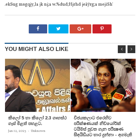
.ekSug msgqjy,la jk nj;a w.%dud;Hjrhd jeäÿrg;a mejiSh'
YOU MIGHT ALSO LIKE
කිලෝ 5 හා කිලෝ 2.3 ගෘහස්ථ
විජයකලාට එරෙහිව
ගෑස් මිළත් පහළට.
පරීක්‌ෂණයක්‌ නිව්යෝර්ක්‌
ටයිම්ස්‌ පුවත ගැන පරීක්‍ෂණ
Jan 12, 2023
-
Unknown
සීඅයිඩියට භාර දුන්නා - අගමැති