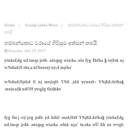
Home
Gossip Lanka News
හම්බන්තොට වරායේ ගිවිසුම අත්සන්
තබයි
හම්බන්තොට වරායේ ගිවිසුම අත්සන් තබයි
Saturday, July 29, 2017
yïnkaf;dg ud.ïmqr jrdh .súiqug wiaika ;eîu fyg Èkfha § isÿlrk nj
w.%dud;H rks,a úl%uisxy uy;d mjihs'
w.%dud;Hjrhd fï nj mejiqfõ Y%S ,xld uynexl= Y%jKd.drfha§
meje;afjk udOH yuqjlg tlafjñks'
fyg fm'j 09'30g jrdh yd kdúl wud;HxY Y%jKd.drfha§ yïnkaf;dg
ud.ïmqr jrdh .súiqug wiaika ;efnk nj;a" tu.ska rfÜ Kh nr wvqlr