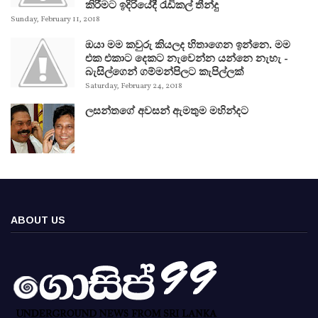
කිරීමට ඉදිරියේදී රැඩිකල් තීන්දු
Sunday, February 11, 2018
ඔයා මම කවුරු කියලද හිතාගෙන ඉන්නෙ. මම
එක එකාට දෙකට නැවෙන්න යන්නෙ නැහැ -
බැසිල්ගෙන් ගම්මන්පිලට කැපිල්ලක්
Saturday, February 24, 2018
ලසන්තගේ අවසන් ඇමතුම මහින්දට
ABOUT US