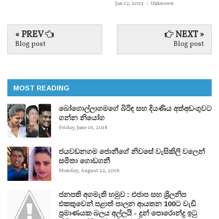
Jan 12, 2023
-
Unknown
« PREV
NEXT »
Blog post
Blog post
MOST READING
බෝගොල්ලාගමගේ බිරිඳ සහ දියණිය අත්අඩංගුවට
ගන්න නියෝග
Friday, June 01, 2018
ජයවඩනගම ජොනීගේ නිවසේ වැසිකිලි වලෙන්
සමිතා ගොඩගනී
Monday, August 22, 2016
ජනපති අගමැති හමුව : එජාප සහ ශ්‍රිලනිප
එකතුවෙන් පළාත් පාලන ආයතන 100ට වැඩි
ප්‍රමාණයක බලය අල්ලයි - දුන් පොරොන්දු ඉටු