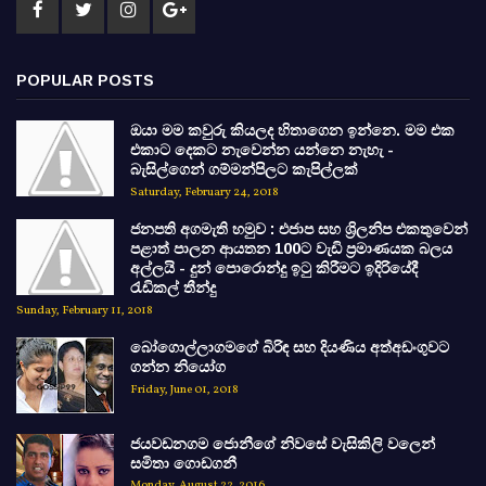
POPULAR POSTS
ඔයා මම කවුරු කියලද හිතාගෙන ඉන්නෙ. මම එක
එකාට දෙකට නැවෙන්න යන්නෙ නැහැ -
බැසිල්ගෙන් ගම්මන්පිලට කැපිල්ලක්
Saturday, February 24, 2018
ජනපති අගමැති හමුව : එජාප සහ ශ්‍රිලනිප එකතුවෙන්
පළාත් පාලන ආයතන 100ට වැඩි ප්‍රමාණයක බලය
අල්ලයි - දුන් පොරොන්දු ඉටු කිරීමට ඉදිරියේදී
රැඩිකල් තීන්දු
Sunday, February 11, 2018
බෝගොල්ලාගමගේ බිරිඳ සහ දියණිය අත්අඩංගුවට
ගන්න නියෝග
Friday, June 01, 2018
ජයවඩනගම ජොනීගේ නිවසේ වැසිකිලි වලෙන්
සමිතා ගොඩගනී
Monday, August 22, 2016