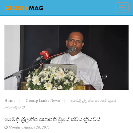
Home
Gossip Lanka News
මෛත්‍රී ශ්‍රිලනිප සභාපති වූයේ
ස්වයංක්‍රියවයි
මෛත්‍රී ශ්‍රිලනිප සභාපති වූයේ ස්වයංක්‍රියවයි
Monday, August 28, 2017