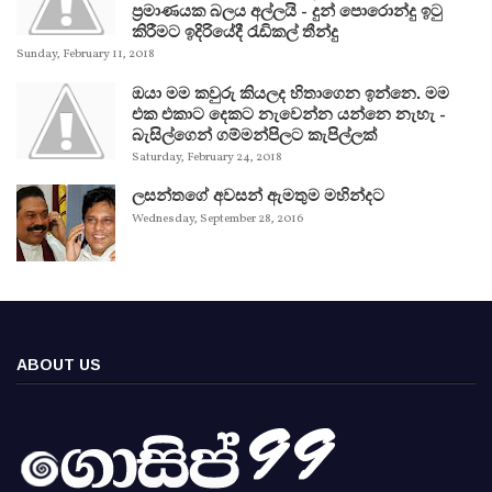
ප්‍රමාණයක බලය අල්ලයි - දුන් පොරොන්දු ඉටු
කිරීමට ඉදිරියේදී රැඩිකල් තීන්දු
Sunday, February 11, 2018
ඔයා මම කවුරු කියලද හිතාගෙන ඉන්නෙ. මම
එක එකාට දෙකට නැවෙන්න යන්නෙ නැහැ -
බැසිල්ගෙන් ගම්මන්පිලට කැපිල්ලක්
Saturday, February 24, 2018
ලසන්තගේ අවසන් ඇමතුම මහින්දට
Wednesday, September 28, 2016
ABOUT US