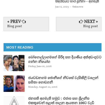
සීඅයිඩියට භාර දුන්නා - අගමැති
Jan 12, 2023
-
Unknown
« PREV
NEXT »
Blog post
Blog post
MOST READING
බෝගොල්ලාගමගේ බිරිඳ සහ දියණිය අත්අඩංගුවට
ගන්න නියෝග
Friday, June 01, 2018
ජයවඩනගම ජොනීගේ නිවසේ වැසිකිලි වලෙන්
සමිතා ගොඩගනී
Monday, August 22, 2016
ජනපති අගමැති හමුව : එජාප සහ ශ්‍රිලනිප
එකතුවෙන් පළාත් පාලන ආයතන 100ට වැඩි