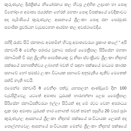
කුරුණෑගල දිස්ත්‍රික්ය නියෝජනය කල හිටපු උද්භිත උද්‍යාන හා පොදු
විනෝදාංශ අමාත්‍ය ජයරත්න හේරත් මහතා පොදු විපක්ෂයේ වේදිකාවට
අද පැමිණියේ කුරුණෑගල ආසනයේ ශ්‍රීලංකා පොදු ජන පෙරමුණ
සමාජික ප්‍රවර්ධන වැඩසටහන ආරම්භ කල අවස්ථාවේදිය.
එහිදි රැස්ව සිටි ජනතාව අමතමින් හිටපු අමාත්‍යවරයා ප්‍රකාශ කලේ ” අපි
ජනවාරි 8 වෙනිදා පරාජය වුනාට පස්සේ මෛත්‍රීපාල සිරිසේන මහතා
ජනාධිපති වී ඔහු ශ්‍රිලනිප සාමජිකයකු වූ නිසා ස්වංක්‍රියව ශ්‍රීලංකා නිදහස්
පක්ෂයේ සභාපතිත්වය ලබාගත් බවත් ඒ සඳහා පක්ෂයේ මාධ්‍යම කාරක
සභාවේ හෝ සමස්ථ ලංකා විධායක සභාවේ අනුමැතිය ඇතිව මෙතෙක්
පත්වී නැති බවයි.
එමෙන්ම ජනවාරි 8 වෙනිදා පත්වූ යහපාලන ආණ්ඩුවේ දින 100
වැඩපිළිවෙළ යටතේ අමාත්‍ය ධූරයක් භාරගන්නා ලෙස මෛත්‍රීපාල
සිරිසේන ජනාධිපතිවරයා ඉල්ලා සිටියත් අද මේ රටට වෙන අපරාධය
දැක එදා අමාත්‍ය ධූරයක් භාර නොගත් බවත් තමන් පසුගිය 20 වසර පුරා
කුරුණෑගල ආසනයේ ශ්‍රීලංකා නිදහස් පක්ෂයේ සංවිධායක ලෙසත් අද
පොල්ගහවෙල ආසනයේ සංවිධායක මෙන්ම ශ්‍රීලංකා නිදහස් පක්ෂයේ