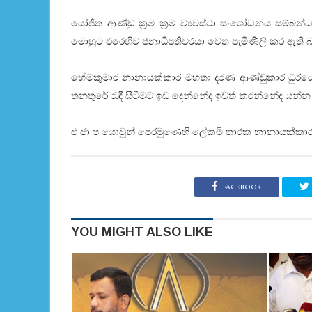
යෝජිත ආණ්ඩු ක‍්‍රම ක්‍රම ව්‍යවස්ථා සංශෝධනය සම්බන
මොහුට එරෙහිව ජනාධිපතිවරයා වෙත පැමිණිලි කර ඇති බව
හේමකුමාර නානායක්කාර මහතා දරණ ආණ්ඩුකාර ධුරයේ න
තනතුරේ රැඳී සිටීමට ඉඩ දෙන්නේද ඉවත් කරන්නේද යන්න
එ ජා ප යොවුන් පෙරමුණෙහි ලේකමි තාරක නානායක්කාර
FACEBOOK
YOU MIGHT ALSO LIKE