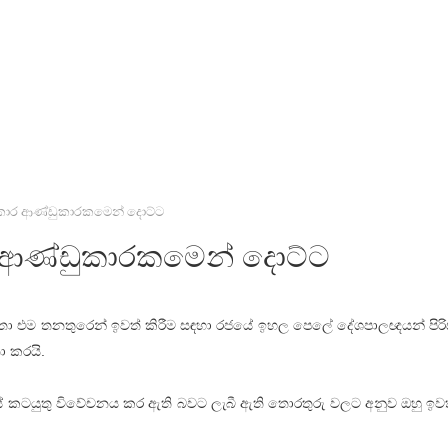
කාර ආණ්ඩුකාරකමෙන් දොට්ට
 ආණ්ඩුකාරකමෙන් දොට්ට
තා එම තනතුරෙන් ඉවත් කිරීම සඳහා රජයේ ඉහල පෙලේ දේශපාලඥයන් පිර
ා කරයි.
 කටයුතු විවේචනය කර ඇති බවට ලැබී ඇති තොරතුරු වලට අනුව ඔහු ඉවත