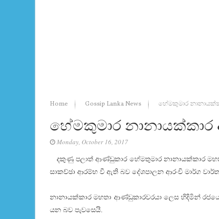
Home
Gossip Lanka News
හේමකුමාර නානායක්
හේමකුමාර නානායක්කාර
Monday, October 16, 2017
දකුණු පලාත් ආණ්ඩුකාර හේමතුමාර නානායක්කාර මහ
සාකච්ඡා ආරම්භ වී ඇති බව දේශපාලන ආරංචි මාර්ග වාර්ත
නානායක්කාර මහතා ආණ්ඩුකාරවරයා ලෙස හිදිමින් රජයේ
යන බව පැවසෙයි.