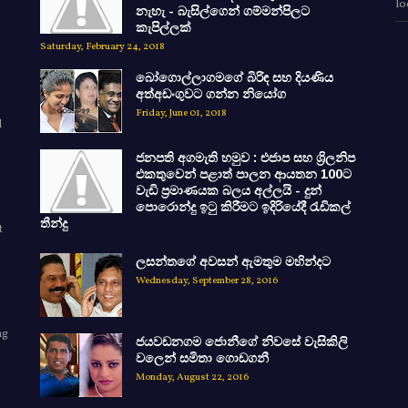
lo
නැහැ - බැසිල්ගෙන් ගම්මන්පිලට
කැපිල්ලක්
Saturday, February 24, 2018
බෝගොල්ලාගමගේ බිරිඳ සහ දියණිය
අත්අඩංගුවට ගන්න නියෝග
Friday, June 01, 2018
d
ජනපති අගමැති හමුව : එජාප සහ ශ්‍රිලනිප
එකතුවෙන් පළාත් පාලන ආයතන 100ට
වැඩි ප්‍රමාණයක බලය අල්ලයි - දුන්
පොරොන්දු ඉටු කිරීමට ඉදිරියේදී රැඩිකල්
තීන්දු
t
ලසන්තගේ අවසන් ඇමතුම මහින්දට
Wednesday, September 28, 2016
ng
ජයවඩනගම ජොනීගේ නිවසේ වැසිකිලි
e
වලෙන් සමිතා ගොඩගනී
Monday, August 22, 2016