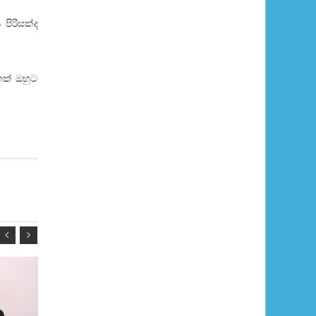
පිරිසක්ද
ෙක් ඔහුට