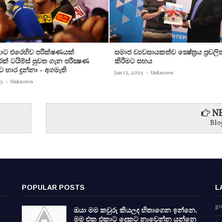
ට එරෙහිව පරීක්‌ෂණයක්‌
සමාජ ව්‍යවසායකත්ව ක්‍ෂේත්‍රය ප්‍රචලි
ක්‌ ටයිම්ස්‌ පුවත ගැන පරීක්‍ෂණ
කිරීමට සහය
ට භාර දුන්නා - අගමැති
Jan 12, 2023
-
Unknown
23
-
Unknown
NE
Blo
POPULAR POSTS
L
go
ඔයා මම කවුරු කියලද හිතාගෙන ඉන්නෙ.
මම එක එකාට දෙකට නැවෙන්න යන්නෙ