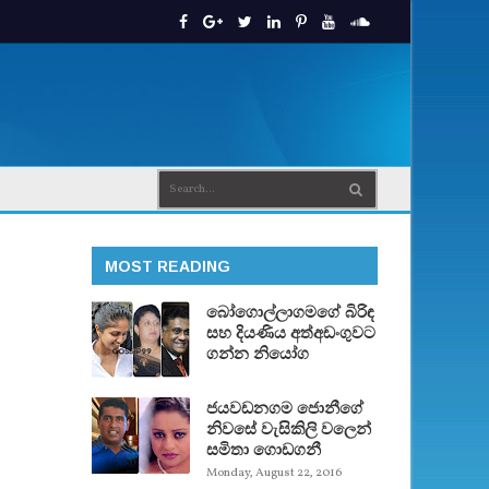
MOST READING
බෝගොල්ලාගමගේ බිරිඳ
සහ දියණිය අත්අඩංගුවට
ගන්න නියෝග
ජයවඩනගම ජොනීගේ
නිවසේ වැසිකිලි වලෙන්
සමිතා ගොඩගනී
Monday, August 22, 2016