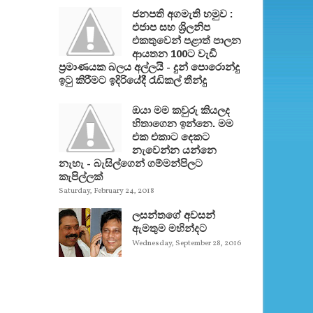
ජනපති අගමැති හමුව :
එජාප සහ ශ්‍රිලනිප
එකතුවෙන් පළාත් පාලන
ආයතන 100ට වැඩි
ප්‍රමාණයක බලය අල්ලයි - දුන් පොරොන්දු
ඉටු කිරීමට ඉදිරියේදී රැඩිකල් තීන්දු
ඔයා මම කවුරු කියලද
හිතාගෙන ඉන්නෙ. මම
එක එකාට දෙකට
නැවෙන්න යන්නෙ
නැහැ - බැසිල්ගෙන් ගම්මන්පිලට
කැපිල්ලක්
Saturday, February 24, 2018
ලසන්තගේ අවසන්
ඇමතුම මහින්දට
Wednesday, September 28, 2016