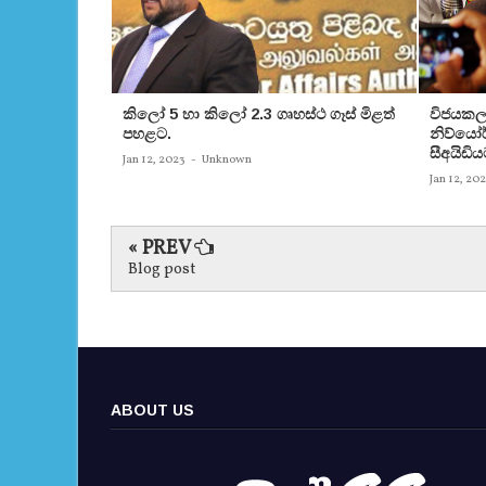
කිලෝ 5 හා කිලෝ 2.3 ගෘහස්ථ ගෑස් මිළත්
විජයකලා
පහළට.
නිව්යෝර්
සීඅයිඩිය
Jan 12, 2023
-
Unknown
Jan 12, 20
« PREV
Blog post
ABOUT US