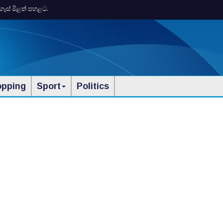
ගෑස් මිළත් පහළට.
opping
Sport
Politics