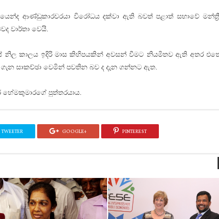
්ධයෙන්ද ආණ්ඩුකාරවරයා විරෝධය දක්වා ඇති බවත් පළාත් සභාවේ මන්ත්‍රී 
ද වාර්තා වෙයි.
ිල කාලය ඉදිරි මාස කිහිපයකින් අවසන් වීමට නියමිතව ඇති අතර එත
 ගැන සාකච්ඡා වෙමින් පවතින බව ද දැන ගන්නට ඇත.
 හේමකුමාරගේ පුත්තරයාය.
TWEETER
GOOGLE+
PINTEREST