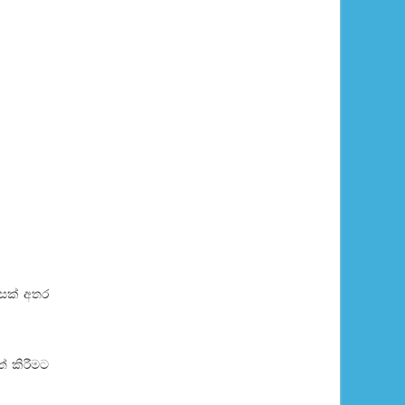
ිසක් අතර
් කිරීමට