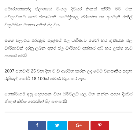
මොරගහකන්ද ජලාශයේ මංගල දිවයර නිකුත් කිරීම මීට ටික
වේලාවකට පෙර ජනාධිපති මෛත‍්‍රිපාල සිරිසේන හා අගමැති රනිල්
වික‍්‍රමසිංහ මහතා අතින් සිදු විය.
මෙම ජලාශය පරාක‍්‍රම සමුද්‍රයේ ජල ධාරිතාව මෙන් හය ගුණයක ජල
ධාරිතාවක් දරනු ලබන අතර ජල ධාරිතාව අක්කර අඩි හය ලක්ෂ හැට
දහසක් වෙයි.
2007 ජනවාරි 25 වන දින වැඩ ආරම්භ කරන ලද මෙම ව්‍යාපෘතිය සදහා
රුපියල් කෝටි 18,100ක් පමණ වැය කර ඇත.
හෙක්ටයාර් අසූ දෙදහසක වගා බිම්වලට යල මහ කන්න සදහා දියවර
නිකුත් කිරිම මෙමගින් සිදු කෙරෙයි.