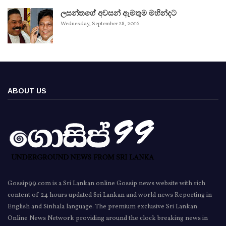
ලසන්තගේ අවසන් ඇමතුම මහින්දට
Wednesday, September 28, 2016
ABOUT US
Gossip99.com is a Sri Lankan online Gossip news website with rich
content of 24 hours updated Sri Lankan and world news Reporting in
English and Sinhala language. The premium exclusive Sri Lankan
Online News Network providing around the clock breaking news in