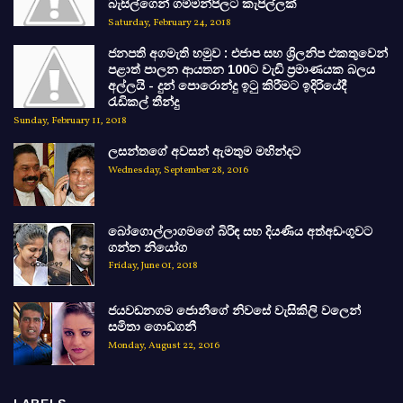
බැසිල්ගෙන් ගම්මන්පිලට කැපිල්ලක්
Saturday, February 24, 2018
ජනපති අගමැති හමුව : එජාප සහ ශ්‍රිලනිප එකතුවෙන්
පළාත් පාලන ආයතන 100ට වැඩි ප්‍රමාණයක බලය
අල්ලයි - දුන් පොරොන්දු ඉටු කිරීමට ඉදිරියේදී
රැඩිකල් තීන්දු
Sunday, February 11, 2018
ලසන්තගේ අවසන් ඇමතුම මහින්දට
Wednesday, September 28, 2016
බෝගොල්ලාගමගේ බිරිඳ සහ දියණිය අත්අඩංගුවට
ගන්න නියෝග
Friday, June 01, 2018
ජයවඩනගම ජොනීගේ නිවසේ වැසිකිලි වලෙන්
සමිතා ගොඩගනී
Monday, August 22, 2016