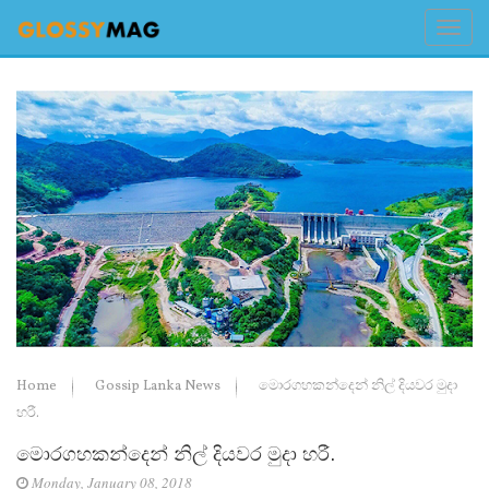
Home
Gossip Lanka News
මොරගහකන්දෙන් නිල් දියවර මුදා
හරී.
මොරගහකන්දෙන් නිල් දියවර මුදා හරී.
Monday, January 08, 2018