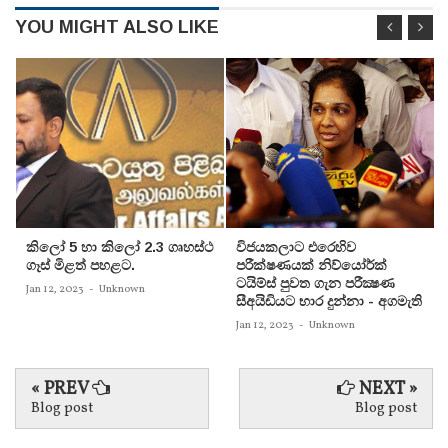
YOU MIGHT ALSO LIKE
කිලෝ 5 හා කිලෝ 2.3 ගෘහස්ථ
විජයකලාට එරෙහිව
ගෑස් මිළත් පහළට.
පරීක්‌ෂණයක්‌ නිව්යෝර්ක්‌
ටයිම්ස්‌ පුවත ගැන පරීක්‍ෂණ
Jan 12, 2023
-
Unknown
සීඅයිඩියට භාර දුන්නා - අගමැති
Jan 12, 2023
-
Unknown
« PREV
NEXT »
Blog post
Blog post