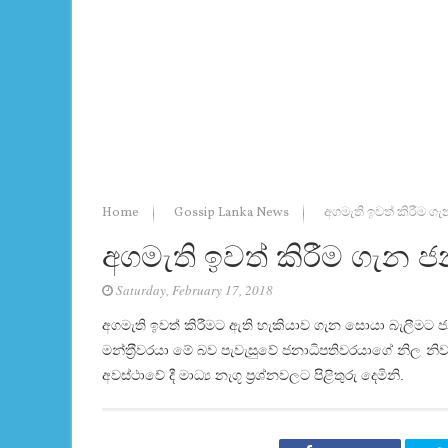
Home
Gossip Lanka News
අගමැති ඉවත් කිරීම 
අගමැති ඉවත් කිරීම ගැන 
Saturday, February 17, 2018
අගමැති ඉවත් කිරීමට ඇති හැකියාව ගැන සොයා බැලීමට ජනා
මන්ත‍්‍රීවරයා මේ බව පැවැසුවේ ජනාධිපතිවරයාගේ නිල
අවස්ථාවේ දී මාධ්‍ය නැගූ ප‍්‍රශ්නවලට පිළිතුරු දෙමිනි.