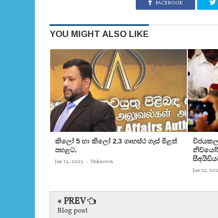
FACEBOOK
YOU MIGHT ALSO LIKE
කිලෝ 5 හා කිලෝ 2.3 ගෘහස්ථ ගෑස් මිළත්
විජයකලා
පහළට.
නිව්යෝර්
සීඅයිඩිය
Jan 12, 2023
-
Unknown
Jan 12, 20
« PREV
Blog post