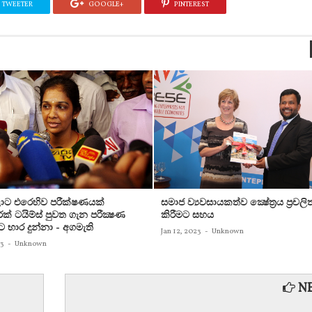
TWEETER
GOOGLE+
PINTEREST
ට එරෙහිව පරීක්‌ෂණයක්‌
සමාජ ව්‍යවසායකත්ව ක්‍ෂේත්‍රය ප්‍රචලි
ක්‌ ටයිම්ස්‌ පුවත ගැන පරීක්‍ෂණ
කිරීමට සහය
ට භාර දුන්නා - අගමැති
Jan 12, 2023
-
Unknown
23
-
Unknown
NE