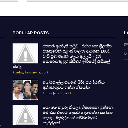
POPULAR POSTS
L
go
ජනපති අගමැති හමුව : එජාප සහ ශ්‍රිලනිප
එකතුවෙන් පළාත් පාලන ආයතන 100ට
lo
වැඩි ප්‍රමාණයක බලය අල්ලයි - දුන්
පොරොන්දු ඉටු කිරීමට ඉදිරියේදී රැඩිකල්
තීන්දු
Sunday, February 11, 2018
බෝගොල්ලාගමගේ බිරිඳ සහ දියණිය
අත්අඩංගුවට ගන්න නියෝග
d
Friday, June 01, 2018
ඔයා මම කවුරු කියලද හිතාගෙන ඉන්නෙ.
මම එක එකාට දෙකට නැවෙන්න යන්නෙ
නැහැ - බැසිල්ගෙන් ගම්මන්පිලට
කැපිල්ලක්
t