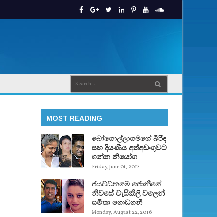
MOST READING
බෝගොල්ලාගමගේ බිරිඳ
සහ දියණිය අත්අඩංගුවට
ගන්න නියෝග
Friday, June 01, 2018
ජයවඩනගම ජොනීගේ
නිවසේ වැසිකිලි වලෙන්
සමිතා ගොඩගනී
Monday, August 22, 2016