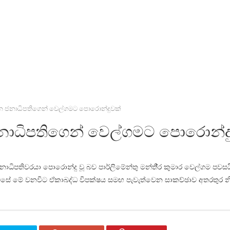
ගැන ජනාධිපතිගෙන් වෙල්ගමට පොරොන්දුවක්
ජනාධිපතිගෙන් වෙල්ගමට පොරොන්ද
ධිපතිවරයා පොරොන්දු වූ බව පාර්ලිමේන්තු මන්තී‍්‍ර කුමාර වෙල්ගම පවසය
 නිවසේ මේ වනවිට ඒකාබද්ධ විපක්ෂය සමඟ පැවැත්වෙන සාකච්ඡාව අතරතුර 