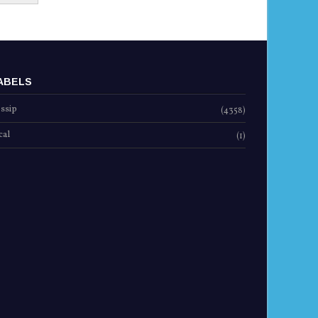
ABELS
ssip
(4358)
cal
(1)