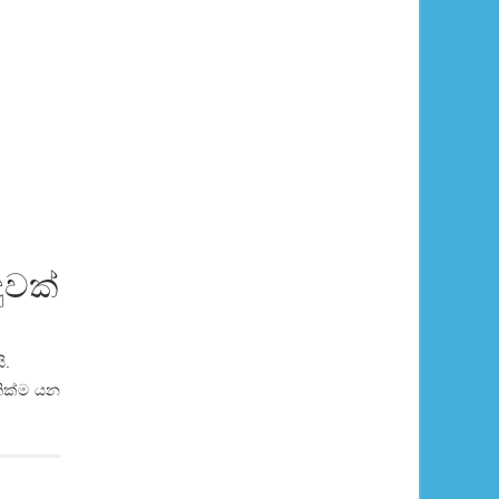
ුවක්
ි.
නික්ම යන