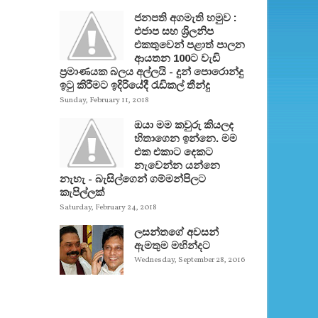
ජනපති අගමැති හමුව :
එජාප සහ ශ්‍රිලනිප
එකතුවෙන් පළාත් පාලන
ආයතන 100ට වැඩි
ප්‍රමාණයක බලය අල්ලයි - දුන් පොරොන්දු
ඉටු කිරීමට ඉදිරියේදී රැඩිකල් තීන්දු
Sunday, February 11, 2018
ඔයා මම කවුරු කියලද
හිතාගෙන ඉන්නෙ. මම
එක එකාට දෙකට
නැවෙන්න යන්නෙ
නැහැ - බැසිල්ගෙන් ගම්මන්පිලට
කැපිල්ලක්
Saturday, February 24, 2018
ලසන්තගේ අවසන්
ඇමතුම මහින්දට
Wednesday, September 28, 2016