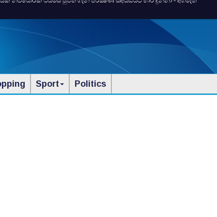
 නිව්යෝර්ක්‌ ටයිම්ස්‌ පුවත ගැන පරීක්‍ෂණ සීඅයිඩියට භාර දුන්නා - අගමැති
opping
Sport
Politics