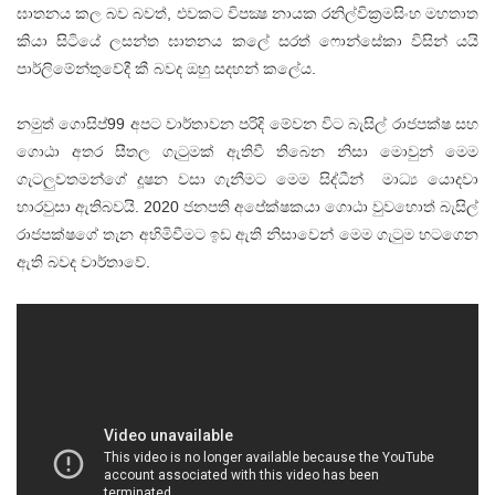
ඝාතනය කල බව බවත්, එවකට විපක්‍ෂ නායක රනිල්වික‍්‍රමසිංහ මහතාත
කියා සිටියේ ලසන්ත ඝාතනය කලේ සරත් ෆොන්සේකා විසින් යයි
පාර්ලිමේන්තුවේදී කී බවද ඔහු සදහන් කලේය.
නමුත් ගොසිප්99 අපට වාර්තාවන පරිදි මේවන විට බැසිල් රාජපක්ෂ සහ
ගොඨා අතර සීතල ගැටුමක් ඇතිවී තිබෙන නිසා මොවුන් මෙම
ගැටලුවතමන්ගේ දූෂන වසා ගැනීමට මෙම සිද්ධීන් මාධ්‍ය යොදවා
හාරවුසා ඇතිබවයි. 2020 ජනපති අපේක්ෂකයා ගොඨා වුවහොත් බැසිල්
රාජපක්ෂගේ තැන අහිමිවීමට ඉඩ ඇති නිසාවෙන් මෙම ගැටුම හටගෙන
ඇති බවද වාර්තාවේ.