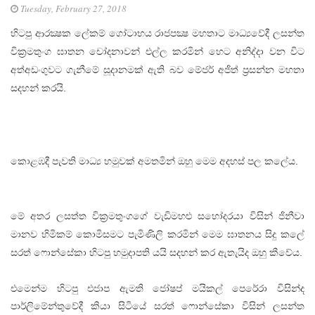
Tuesday, February 27, 2018
හිටපු ආරක්‍ෂක ලේකම් ගෝටාභය රාජපක්‍ෂ මහතාට මාධ්‍යවේදී ලසන්ත
වික‍්‍රමතුංග ඝාතන චෝදනාවන් එල්ල කරමින් හෙට අනිද්දා වන විට
අත්අඩංගුවට ගැනීමේ සූදානමක් ඇති බව මේජර් අජිත් ප‍්‍රසන්න මහතා
සදහන් කරයි.
කොළඹදී පැවති මාධ්‍ය හමුවක් අමතමින් ඔහු මෙම අදහස් පල කලේය.
මේ අතර ලසත්ත වික‍්‍රමතුංගගේ වැඩිමහළු සහෝදරයා විසින් ජිනීවා
මානව හිමිකම් කොමිසමට පැමිණිලි කරමින් මෙම ඝාතනය සිදු කලේ
සරත් ෆොන්සේකා හිටපු හමුදාපති යයි සදහන් කර ඇතැයිද ඔහු කීවේය.
එමෙන්ම හිටපු එජාප ඇමති ජෝෂප් මයිකල් පෙරේරා විසින්ද
පාර්ලිමේන්තුවේදී කියා සිටියේ සරත් ෆොන්සේකා විසින් ලසන්ත