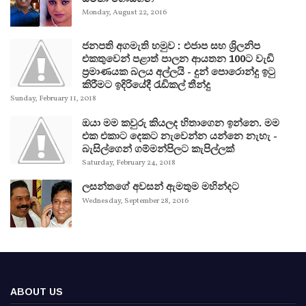
Monday, August 22, 2016
ජනපති අගමැති හමුව : එජාප සහ ශ්‍රිලනිප
එකතුවෙන් පළාත් පාලන ආයතන 100ට වැඩි
ප්‍රමාණයක බලය අල්ලයි - දුන් පොරොන්දු ඉටු
කිරීමට ඉදිරියේදී රැඩිකල් තීන්දු
Sunday, February 11, 2018
ඔයා මම කවුරු කියලද හිතාගෙන ඉන්නෙ. මම
එක එකාට දෙකට නැවෙන්න යන්නෙ නැහැ -
බැසිල්ගෙන් ගම්මන්පිලට කැපිල්ලක්
Saturday, February 24, 2018
ලසන්තගේ අවසන් ඇමතුම මහින්දට
Wednesday, September 28, 2016
ABOUT US