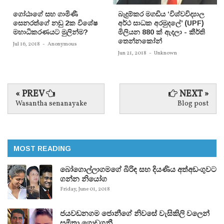
ගෝඨාගේ සහ ගාමිණී
බැදුම්කර මගඩිය ‘විශ්වවිද්‍යාල
සෙනරත්ගේ නඩු 2ක විශේෂ
අර්ථ සාධක අරමුදලේ’ (UPF)
මහාධිකරණයට මුලින්ම?
මිලියන 880 ක් ඇදලා - කීර්ති
තෙන්නකෝන්
Jul 16, 2018
-
Anonymous
Jun 21, 2018
-
Unknown
« PREV
NEXT »
Wasantha senanayake
Blog post
MOST READING
බෝගොල්ලාගමගේ බිරිඳ සහ දියණිය අත්අඩංගුවට
ගන්න නියෝග
Friday, June 01, 2018
ජයවඩනගම ජොනීගේ නිවසේ වැසිකිලි වලෙන්
සමිතා ගොඩගනී