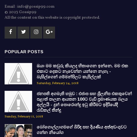
Email : info@gossip99.com
© 2023 Gossip99
All the content on this website is copyright protected.
POPULAR POSTS
ඔයා මම කවුරු කියලද හිතාගෙන ඉන්නෙ. මම එක
එකාට දෙකට නැවෙන්න යන්නෙ නැහැ -
බැසිල්ගෙන් ගම්මන්පිලට කැපිල්ලක්
Saturday, February 24, 2018
ජනපති අගමැති හමුව : එජාප සහ ශ්‍රිලනිප එකතුවෙන්
පළාත් පාලන ආයතන 100ට වැඩි ප්‍රමාණයක බලය
අල්ලයි - දුන් පොරොන්දු ඉටු කිරීමට ඉදිරියේදී
රැඩිකල් තීන්දු
Sunday, February 11, 2018
බෝගොල්ලාගමගේ බිරිඳ සහ දියණිය අත්අඩංගුවට
ගන්න නියෝග