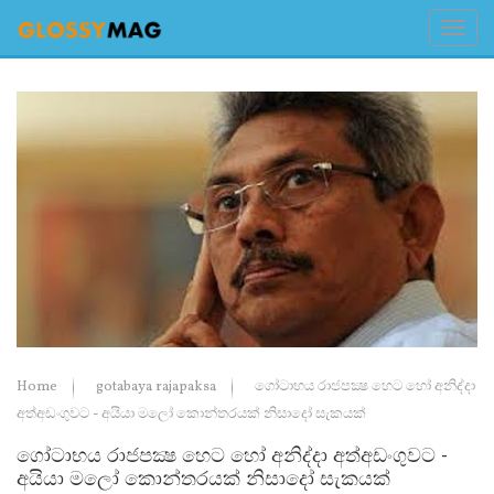
Home
gotabaya rajapaksa
ගෝටාභය රාජපක්‍ෂ හෙට හෝ අනිද්දා
අත්අඩංගුවට - අයියා මලෝ කොන්තරයක් නිසාදෝ සැකයක්
ගෝටාභය රාජපක්‍ෂ හෙට හෝ අනිද්දා අත්අඩංගුවට -
අයියා මලෝ කොන්තරයක් නිසාදෝ සැකයක්