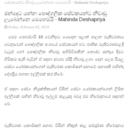
සේවකයන්ට නිවාඩු ලැබෙන්නෙ මෙහෙමයි - Mahinda Deshapriya
ඡන්දෙට යන්න පෞද්ගලික සේවකයන්ට නිවාඩු
ලැබෙන්නෙ මෙහෙමයි - Mahinda Deshapriya
Friday, February 02, 2018
මෙම පෙබරවාරී 10 වෙනිදාට යෙදෙන පළාත් පාලන මැතිවරණය
වෙනුවෙන් පෞද්ගලික අංශයේ සේවකයන් හට ජාතික මැතිවරණවලදී
වැටුප් හෝ පෞද්ගලික නිවාඩු අහිමිවීමකින් තොරව ඡන්දය දීමට
හිමිකම ඇති බැවින් ඒ සඳහා අවශ්‍ය පරිදි නිවාඩු ලබා දෙන ලෙස සියලු
සේවා යෝජකයන්ගෙන් මැතිවරණ කොමිෂන් සභාවේ සභාපති මහින්ද
දේශප්‍රිය මහතා ඉල්ලීමක් කර තිබේ.
ඒ සඳහා සේවා නියුක්තිකයන් විසින් සේවා යෝජකයන්ගෙන් ලිඛිත
ඉල්ලීමක් මඟින් නිවාඩු ඉල්ලුම් කළයුතු බවද එම නිවේදනයේ සඳහන්
වේ.
මැතිවරණ කොමිෂන් සභාව විසින් නිකුත් කළ සම්පූර්ණ නිවේදනය