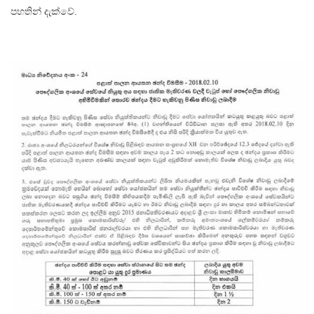
පහතින් දැක්වේ.