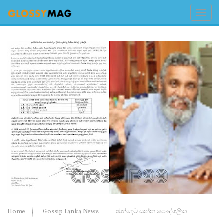
Home
Gossip Lanka News
ඡන්දෙට යන්න පෞද්ගලික