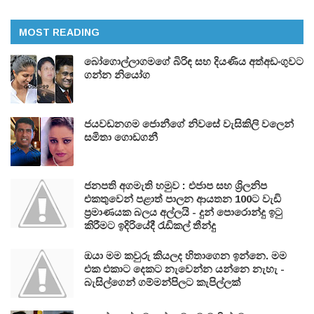
MOST READING
බෝගොල්ලාගමගේ බිරිඳ සහ දියණිය අත්අඩංගුවට
ගන්න නියෝග
ජයවඩනගම ජොනීගේ නිවසේ වැසිකිලි වලෙන්
සමිතා ගොඩගනී
ජනපති අගමැති හමුව : එජාප සහ ශ්‍රිලනිප
එකතුවෙන් පළාත් පාලන ආයතන 100ට වැඩි
ප්‍රමාණයක බලය අල්ලයි - දුන් පොරොන්දු ඉටු
කිරීමට ඉදිරියේදී රැඩිකල් තීන්දු
ඔයා මම කවුරු කියලද හිතාගෙන ඉන්නෙ. මම
එක එකාට දෙකට නැවෙන්න යන්නෙ නැහැ -
බැසිල්ගෙන් ගම්මන්පිලට කැපිල්ලක්