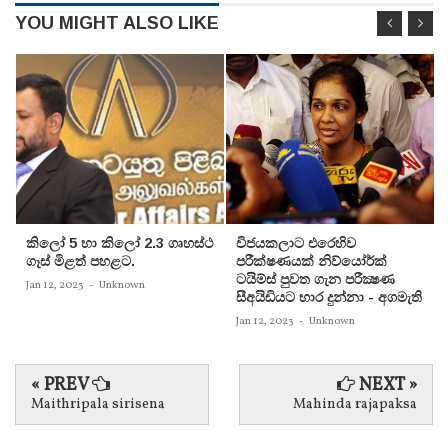
YOU MIGHT ALSO LIKE
කිලෝ 5 හා කිලෝ 2.3 ගෘහස්ථ
විජයකලාට එරෙහිව
ගෑස් මිළත් පහළට.
පරීක්‌ෂණයක්‌ නිව්යෝර්ක්‌
ටයිම්ස්‌ පුවත ගැන පරීක්‍ෂණ
Jan 12, 2023
-
Unknown
සීඅයිඩියට භාර දුන්නා - අගමැති
Jan 12, 2023
-
Unknown
« PREV
NEXT »
Maithripala sirisena
Mahinda rajapaksa