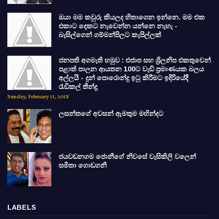
ඔයා මම කවුරු කියලද හිතාගෙන ඉන්නෙ. මම එක
එකාට දෙකට නැවෙන්න යන්නෙ නැහැ -
බැසිල්ගෙන් ගම්මන්පිලට කැපිල්ලක්
ජනපති අගමැති හමුව : එජාප සහ ශ්‍රිලනිප එකතුවෙන්
පළාත් පාලන ආයතන 100ට වැඩි ප්‍රමාණයක බලය
අල්ලයි - දුන් පොරොන්දු ඉටු කිරීමට ඉදිරියේදී
රැඩිකල් තීන්දු
Sunday, February 11, 2018
ලසන්තගේ අවසන් ඇමතුම මහින්දට
ජයවඩනගම ජොනීගේ නිවසේ වැසිකිලි වලෙන්
සමිතා ගොඩගනී
LABELS