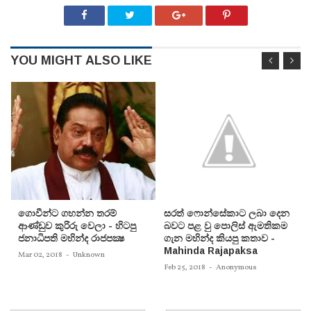
YOU MIGHT ALSO LIKE
ගොවීන්ට ගහන්න තරම්
සරත් ෆොන්සේකාට ලබා දෙන
ආණ්‌ඩුව කුරිරු වෙලා - හිටපු
බවට පළ වු පොලිස් ඇමතිකම
ජනාධිපති මහින්ද රාජපක්‍ෂ
ගැන මහින්ද කියපු කතාව -
Mahinda Rajapaksa
Mar 02, 2018
-
Unknown
Feb 25, 2018
-
Anonymous