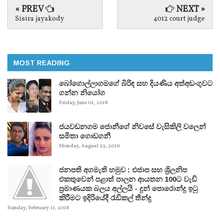
« PREV
NEXT »
Sisira jayakody
4012 court judge
MOST READING
බෝගොල්ලාගමගේ බිරිඳ සහ දියණිය අත්අඩංගුවට
ගන්න නියෝග
Friday, June 01, 2018
ජයවඩනගම ජොනීගේ නිවසේ වැසිකිලි වලෙන්
සමිතා ගොඩගනී
Monday, August 22, 2016
ජනපති අගමැති හමුව : එජාප සහ ශ්‍රිලනිප
එකතුවෙන් පළාත් පාලන ආයතන 100ට වැඩි
ප්‍රමාණයක බලය අල්ලයි - දුන් පොරොන්දු ඉටු
කිරීමට ඉදිරියේදී රැඩිකල් තීන්දු
Sunday, February 11, 2018