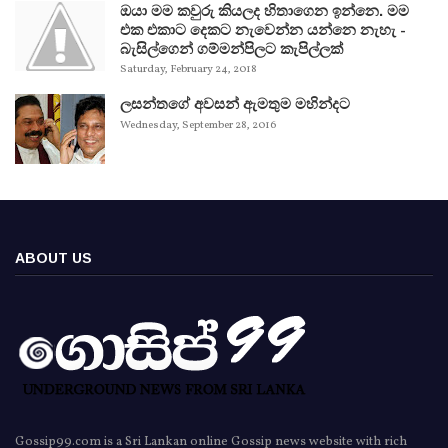
ඔයා මම කවුරු කියලද හිතාගෙන ඉන්නෙ. මම
එක එකාට දෙකට නැවෙන්න යන්නෙ නැහැ -
බැසිල්ගෙන් ගම්මන්පිලට කැපිල්ලක්
Saturday, February 24, 2018
ලසන්තගේ අවසන් ඇමතුම මහින්දට
Wednesday, September 28, 2016
ABOUT US
Gossip99.com is a Sri Lankan online Gossip news website with rich