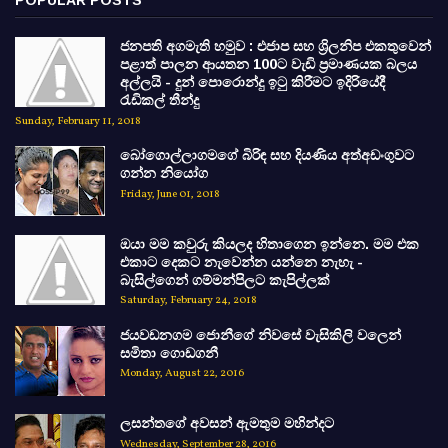
POPULAR POSTS
ජනපති අගමැති හමුව : එජාප සහ ශ්‍රිලනිප එකතුවෙන්
පළාත් පාලන ආයතන 100ට වැඩි ප්‍රමාණයක බලය
අල්ලයි - දුන් පොරොන්දු ඉටු කිරීමට ඉදිරියේදී
රැඩිකල් තීන්දු
Sunday, February 11, 2018
බෝගොල්ලාගමගේ බිරිඳ සහ දියණිය අත්අඩංගුවට
ගන්න නියෝග
Friday, June 01, 2018
ඔයා මම කවුරු කියලද හිතාගෙන ඉන්නෙ. මම එක
එකාට දෙකට නැවෙන්න යන්නෙ නැහැ -
බැසිල්ගෙන් ගම්මන්පිලට කැපිල්ලක්
Saturday, February 24, 2018
ජයවඩනගම ජොනීගේ නිවසේ වැසිකිලි වලෙන්
සමිතා ගොඩගනී
Monday, August 22, 2016
ලසන්තගේ අවසන් ඇමතුම මහින්දට
Wednesday, September 28, 2016