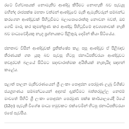
රටේ විශ්වාසයක්‌ නොමැතිව ආණ්‌ඩු කිරීමට නොහැකි බව පැවැසු
මහින්ද රාජපක්‌ෂ මහතා වත්මන් ආණ්‌ඩුවේ මැති ඇමැතිවරුන් සම්බන්ධ
කරගෙන ආණ්‌ඩුවක්‌ පිහිටුවීමට බලාපොරොත්තු නොවන බවත්, ඔළු
ගෙඩි මාරු කර කුමන්ත්‍රණ කර ආණ්‌ඩු පිහිටුවීමේ අවශ්‍යතාවක්‌ නැති
බව මාධ්‍යවේදියකු නැගූ ප්‍රශ්නයකට පිළිතුරු දෙමින් කියා සිටියේය.
ජනතාව විසින් ආණ්‌ඩුවක්‌ ප්‍රතික්‌ෂේප කළ පසු ආණ්‌ඩුව ඒ පිළිබඳව
තීරණයක්‌ ගත යුතු බව පැවසූ හිටපු ජනාධිපතිවරයා ආණ්‌ඩුවට
තවදුරටත් බලයේ සිටීමට සදාචාරාත්මක අයිතියක්‌ නැතැයිද සඳහන්
කළේය.
පළාත් පාලන මැතිවරණයෙන් ශ්‍රී ලංකා පොදුජන පෙරමුණ ලැබූ විශිෂ්ට
ජයග්‍රහණය සම්බන්ධයෙන් අදහස්‌ දැක්‌වීමට බත්තරමුල්ල නෙළුම්
මාවතේ පිහිටි ශ්‍රී ලංකා පොදුජන පෙරමුණ පක්‌ෂ කාර්යාලයේදී ඊයේ
(12දා) පැවැති විශේෂ මාධ්‍ය හමුවකට එක්‌වෙමින් හිටපු ජනාධිපතිවරයා
එසේ පැවසීය.