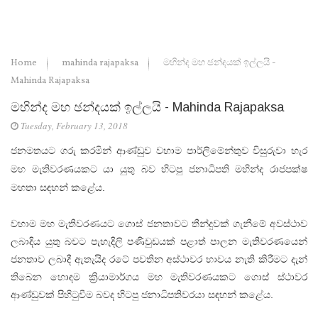
Home
mahinda rajapaksa
මහින්ද මහ ඡන්දයක්‌ ඉල්ලයි -
Mahinda Rajapaksa
මහින්ද මහ ඡන්දයක්‌ ඉල්ලයි - Mahinda Rajapaksa
Tuesday, February 13, 2018
ජනමතයට ගරු කරමින් ආණ්‌ඩුව වහාම පාර්ලිමේන්තුව විසුරුවා හැර
මහ මැතිවරණයකට යා යුතු බව හිටපු ජනාධිපති මහින්ද රාජපක්‌ෂ
මහතා සඳහන් කළේය.
වහාම මහ මැතිවරණයට ගොස්‌ ජනතාවට තීන්දුවක්‌ ගැනීමේ අවස්‌ථාව
ලබාදිය යුතු බවට පැහැදිලි පණිවුඩයක්‌ පළාත් පාලන මැතිවරණයෙන්
ජනතාව ලබාදී ඇතැයිද රටේ පවතින අස්‌ථාවර භාවය නැති කිරීමට දැන්
තිබෙන හොඳම ක්‍රියාමාර්ගය මහ මැතිවරණයකට ගොස්‌ ස්‌ථාවර
ආණ්‌ඩුවක්‌ පිහිටුවීම බවද හිටපු ජනාධිපතිවරයා සඳහන් කළේය.