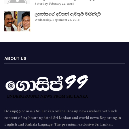
Saturday, February 24, 2018
ලසන්තගේ අවසන් ඇමතුම මහින්දට
Wednesday, September 28, 2016
ABOUT US
Gossip99.com is a Sri Lankan online Gossip news website with rich
content of 24 hours updated Sri Lankan and world news Reporting in
English and Sinhala language. The premium exclusive Sri Lankan