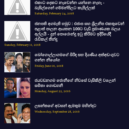
එකාට දෙකට නැවෙන්න යන්නෙ නැහැ -
බැසිල්ගෙන් ගම්මන්පිලට කැපිල්ලක්
Saturday, February 24, 2018
ජනපති අගමැති හමුව : එජාප සහ ශ්‍රිලනිප එකතුවෙන්
පළාත් පාලන ආයතන 100ට වැඩි ප්‍රමාණයක බලය
අල්ලයි - දුන් පොරොන්දු ඉටු කිරීමට ඉදිරියේදී
රැඩිකල් තීන්දු
Sunday, February 11, 2018
බෝගොල්ලාගමගේ බිරිඳ සහ දියණිය අත්අඩංගුවට
ගන්න නියෝග
Friday, June 01, 2018
ජයවඩනගම ජොනීගේ නිවසේ වැසිකිලි වලෙන්
සමිතා ගොඩගනී
Monday, August 22, 2016
ලසන්තගේ අවසන් ඇමතුම මහින්දට
Wednesday, September 28, 2016