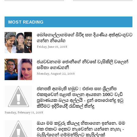
MOST READING
බෝගොල්ලාගමගේ බිරිඳ සහ දියණිය අත්අඩංගුවට
ගන්න නියෝග
Friday, June 01, 2018
ජයවඩනගම ජොනීගේ නිවසේ වැසිකිලි වලෙන්
සමිතා ගොඩගනී
Monday, August 22, 2016
ජනපති අගමැති හමුව : එජාප සහ ශ්‍රිලනිප
එකතුවෙන් පළාත් පාලන ආයතන 100ට වැඩි
ප්‍රමාණයක බලය අල්ලයි - දුන් පොරොන්දු ඉටු
කිරීමට ඉදිරියේදී රැඩිකල් තීන්දු
Sunday, February 11, 2018
ඔයා මම කවුරු කියලද හිතාගෙන ඉන්නෙ. මම
එක එකාට දෙකට නැවෙන්න යන්නෙ නැහැ -
බැසිල්ගෙන් ගම්මන්පිලට කැපිල්ලක්