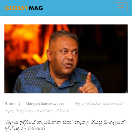
Home
Mangala Samaraweera
“බලය ඉදිරියේ නැමෙන්න එපා”
නැගල ගියපු මංගලගේ අවවාදය - වීඩියෝ
“බලය ඉදිරියේ නැමෙන්න එපා” නැගල ගියපු මංගලගේ
අවවාදය - වීඩියෝ