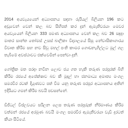
2014 අයවැයයෙන් අධ්‍යාපනය සඳහා රුපියල් බිලියන 196 කට
අඩුවෙන් වෙන් කල බව සිහිපත් කර දුන් ඇමැතිවරයා මෙවර
අයවැයෙන් බිලියන 333 පමණ අධ්‍යාපනය වෙන් කල බව 26 සඳුදා
මාතර සාන්ත තෝමස් උසස් බාලිකා විද්‍යාලයේ සිසු නේවාසිකාගාරය
විවෘත කිරීම සහ නව සිවු මහල් පංති කාමර ගොඩනැගිල්ලට මුල් ගල
තැබීමේ අවස්ථාවට එක්වෙමින් පෙන්වා දුනි.
ගෝත්‍රික මත පරදා නවීන ලොව ජය ගත හැකි තරුණ පරපුරක් බිහි
කිරීම රජයේ අපේක්ෂාව බව කී මුදල් හා ජනමාධ්‍ය අමාත්‍ය මංගල
සමරවීර රටක් දියුණවට පත් වීම යනු තරුණ පරපුර අධ්‍යාපනය අතින්
ඉදිරියට ගමන් කිරීම බවයි පවසන්නේ.
ඩිජිටල් විප්ලවයට සරිලන ලෙස තරුණ පරපුරුක් නිර්මාණය කිරිම
වත්මන් රජයේ අරමුණ බවයි මංගල සමරවීර ඇමැතිවරයා වැඩි දුරටත්
කියා සිටියේ.