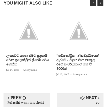
YOU MIGHT ALSO LIKE
ලංකාවට ගෙන ඒමට සූදානම්
''ගම්පෙරළිය'' නිකවැරටියෙන්
වෙන ඉලෙක්ට්‍රික් ත්‍රිරෝද රථය
ඇරඹේ - ඊළඟ මාස පහතුළ
මෙන්න
රටේ සංවර්ධනයට කෝටි
8000ක්
Jul 25, 2018
-
Anonymous
Jul 16, 2018
-
Anonymous
« PREV
NEXT »
Pulasthi wanniarachchi
20