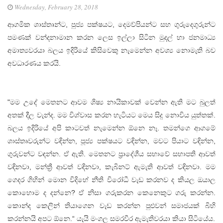
Wednesday, February 28, 2018
ආගමික ශාස්තෘන්ට, පුජ්‍ය පක්ෂයට, දෙමව්පියන්ට සහ ගුරුදෙගුරුන්ට
පමණක් වන්දනාමාන කරන ලෙස ඉල්ලා සිටින මුදල් හා ජනමාධ්‍ය
අමාත්‍යවරයා බලය ඉදිරියේ කිසිවෙකු නැමෙන්න අවශ්‍ය නොමැති බව
අවධාරණය කරයි.
"මම උදේ මෙතනට ආවම ශිෂ්‍ය නායිකාවක් වෙන්න ඇති මට බුලත්
අතක් දීල වැන්ද. මම විශ්වාස කරන හැටියට මෙය සිදු නොවිය යුත්තක්.
බලය ඉදිරියේ අපි කාටවත් නැමෙන්න ඕනෙ නෑ. තමන්ගෙ ආගමේ
ශාස්තෘවරුන්ට වඳින්න, පූජ්‍ය පක්ෂයට වඳින්න, මවට පියාට වඳින්න,
ගුරුවන්ට වඳන්න. ඒ ඇති. මෙතනට ප්‍රාදේශීය සභාවේ සභාපති ආවත්
වඳිනවා, මන්ත්‍රී ආවත් වඳිනවා, කැබිනට් ඇමැති ආවත් වඳිනවා. මම
ගෙදර ගිහින් මොන විදිහේ නීති විරෝධී වැඩ කරනව ද කියල ඔයාල
කොහොම ද දන්නෙ? ඒ නිසා ගරුකරන කෙනෙකුට ගරු කරන්න.
කොන්ද කෙලින් තියාගෙන වැඩ කරන්න පුළුවන් සමාජයක් බිහි
කරන්නයි අපට ඕනෙ.“ යැයි මංගල සමරවීර ඇමැතිවරයා කියා සිටියේය.