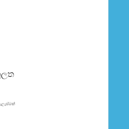
ුලත
ලැස්මක්