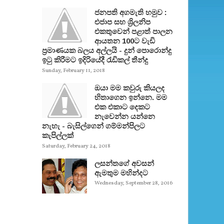
ජනපති අගමැති හමුව :
එජාප සහ ශ්‍රිලනිප
එකතුවෙන් පළාත් පාලන
ආයතන 100ට වැඩි
ප්‍රමාණයක බලය අල්ලයි - දුන් පොරොන්දු
ඉටු කිරීමට ඉදිරියේදී රැඩිකල් තීන්දු
Sunday, February 11, 2018
ඔයා මම කවුරු කියලද
හිතාගෙන ඉන්නෙ. මම
එක එකාට දෙකට
නැවෙන්න යන්නෙ
නැහැ - බැසිල්ගෙන් ගම්මන්පිලට
කැපිල්ලක්
Saturday, February 24, 2018
ලසන්තගේ අවසන්
ඇමතුම මහින්දට
Wednesday, September 28, 2016