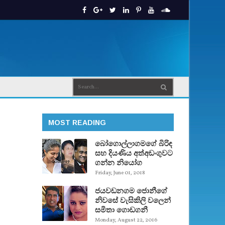
MOST READING
බෝගොල්ලාගමගේ බිරිඳ
සහ දියණිය අත්අඩංගුවට
ගන්න නියෝග
Friday, June 01, 2018
ජයවඩනගම ජොනීගේ
නිවසේ වැසිකිලි වලෙන්
සමිතා ගොඩගනී
Monday, August 22, 2016