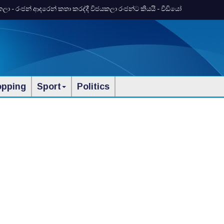
ලා - රංජන් ආදරෙන් කතා කරද්දී විජයකලා රංජන්ට කියයි - වීඩියෝ
opping
Sport
Politics