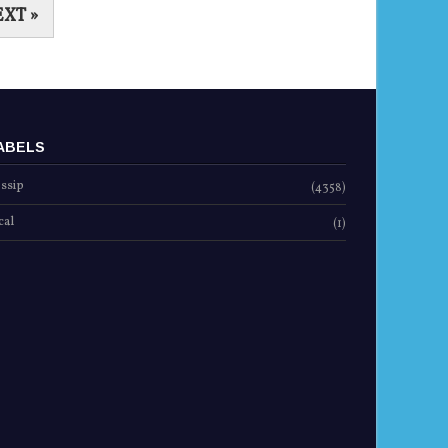
XT »
ABELS
ssip
(4358)
cal
(1)