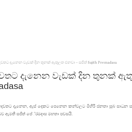
ට දැනෙන වැඩක් දින තුනක් ඇතුලත එනවා – සජිත් Sajith Premadasa
ට දැනෙන වැඩක් දින තුනක් ඇත
madasa
වතට දැනෙන, ඇස් දෙකට පෙනෙන කන්වලට මිහිරි ජනතා සුබ සාධන සැ
න බව ඇමති සජිත් පේ‍්‍රමදාස මහතා පවසයි.