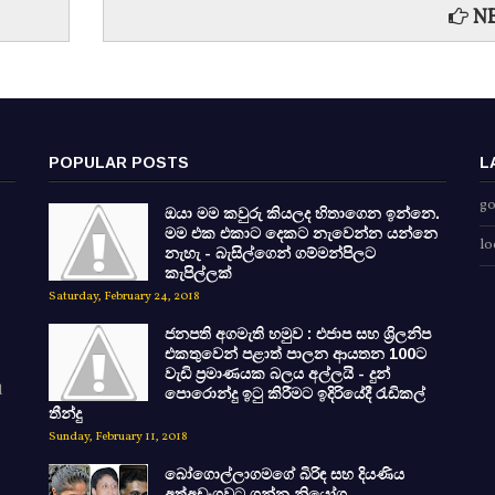
NE
POPULAR POSTS
L
go
ඔයා මම කවුරු කියලද හිතාගෙන ඉන්නෙ.
මම එක එකාට දෙකට නැවෙන්න යන්නෙ
lo
නැහැ - බැසිල්ගෙන් ගම්මන්පිලට
කැපිල්ලක්
Saturday, February 24, 2018
ජනපති අගමැති හමුව : එජාප සහ ශ්‍රිලනිප
එකතුවෙන් පළාත් පාලන ආයතන 100ට
වැඩි ප්‍රමාණයක බලය අල්ලයි - දුන්
d
පොරොන්දු ඉටු කිරීමට ඉදිරියේදී රැඩිකල්
තීන්දු
Sunday, February 11, 2018
බෝගොල්ලාගමගේ බිරිඳ සහ දියණිය
අත්අඩංගුවට ගන්න නියෝග