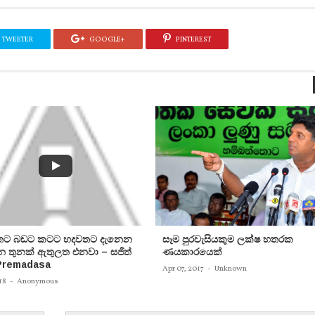
TWEETER
GOOGLE+
PINTEREST
තට බඩට කටට හදවතට දැනෙන
සෑම පුරවැසියකුම ලක්ෂ හතරක
ින තුනක් ඇතුලත එනවා – සජිත්
ණයකාරයෙක්
 Premadasa
Apr 07, 2017
-
Unknown
18
-
Anonymous