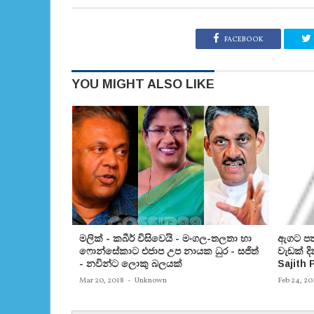
FACEBOOK
YOU MIGHT ALSO LIKE
මලික් - කබීර් විසිවෙයි - මංගල-තලතා හා
ඇගට ප
ෆොන්සේකාට එජාප උප නායක ධුර - සජිත්
වැඩක් ද
- නවින්ට ලොකු බලයක්
Sajith
Mar 20, 2018
-
Unknown
Feb 24, 20