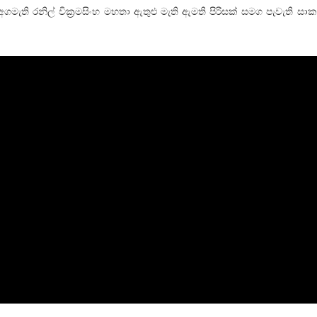
මැති රනිල් වික‍්‍රමසිංහ මහතා ඇතුළු මැති ඇමති පිරිසක් සමග පැවැති සාක