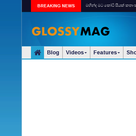
මහින්ද මට කෝටි සීයක් කතා ක
BREAKING NEWS
Blog
Videos
Features
Sh