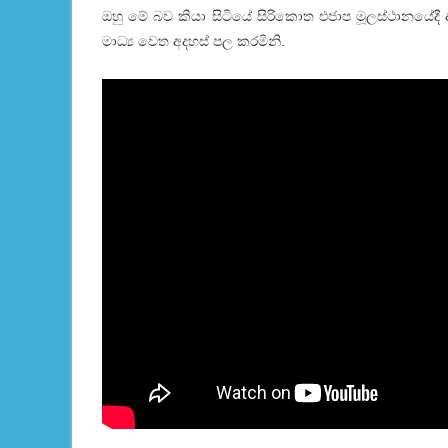
ඔහු මේ බව කියා සිටියේ සිරිකොත එජාප මූලස්ථානයේදී අග
මාධ්‍ය වෙත අදහස් පල කරමිනි.