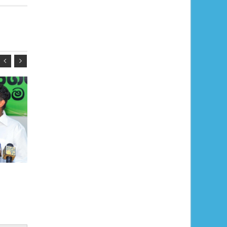
හම්බන්තොටට සජිත්ගෙන් ජාත්‍යන්තර
ආයෝජන කලාපයක්
Oct 20, 2016
-
Unknown