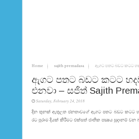
Home
sajith premadasa
ඇගට පතට බඩට කටට හදවත
ඇගට පතට බඩට කටට හදවත
එනවා – සජිත් Sajith Pre
Saturday, February 24, 2018
දින තුනක් ඇතුලත ජනතාවගේ ඇගට පතට බඩට කටට හද
රට පුරාම දියක් කිරීමට එක්සත් ජාතික පක්‍ෂය සූදානම් ව