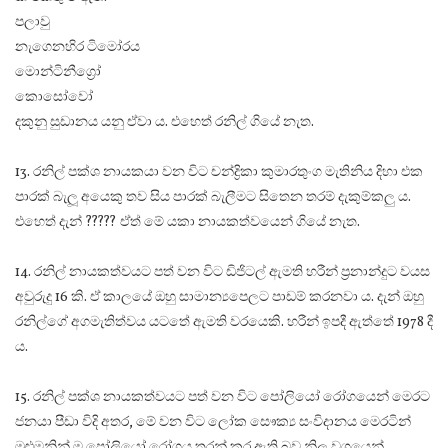
පලාවු
නැගෙනහිර ටිමෝරය
මොන්ටිනීග්‍රෝ
කොසෝවෝ
දකුනු සුඩානය යනු ඒවා ය. එහෙත් රනිල් ගියේ නැත.
13. රනිල් පක්ශ නායකයා වන විට චන්ද්‍රිකා කුමාරතුංග මැතිනිය දිහා එක
පාරක් බැලූ අයෙකු තව සිය පාරක් බැලීමට සිතෙන තරම් දැකුම්කලු ය.
එහෙත් දැන් ????? ඒත් මේ යකා නායකත්වයෙන් ගියේ නැත.
14. රනිල් නායකත්වයට පත් වන විට ඩිජිටල් ඇමති හරීන් ප්‍රනාන්දුට වයස
අවුරුදු 16 කි. ඒ කාලයේ ඔහු සාමාන්‍යපෙලට පාඩම් කරනවා ය. දැන් ඔහු
රනිල්ගේ අගමැතිත්වය යටතේ ඇමති වරයෙකි. හරීන් ඉපදී ඇත්තේ 1978 දී
ය.
15. රනිල් පක්ශ නායකත්වයට පත් වන විට පෝලියෝ රෝගයෙන් මෙරට
ජනයා පීඩා විදි අතර, මේ වන විට ලෝක සෞක්‍ය සංවිදානය මෙරටින්
මුළුමනින් ම පෝලියෝ රෝගය තුරන් කර ඇති බව නිල වශයෙන්