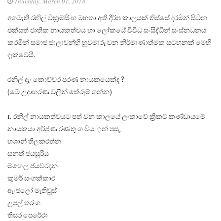
Thursday, March 01, 2018
අගමැති රනිල් වික‍්‍රමසිංහ මහතා අති දීර්ඝ කාලයක් තිස්සේ දරමින් සිටින
එක්සත් ජාතික නායකත්වය හා ලෝකයේ විවිධ සංසිද්ධින් සංස්නධනය
කරමින් සමාජ ජාලාවන්හි හුවමාරු වන නිර්මාණාත්මක සටහනක් මෙහි
දැක්වෙයි.
රනිල් දැං කොච්චර පරණ නායකයෙක්ද ?
(මේ උදාහරණ වලින් තේරුම් ගන්න)
1. රනිල් නායකත්වයට පත් වන කාලයේ ලංකාවේ ක්‍රිකට් කණ්ඩායමේ
නායකයා අර්ජුණ රණතුංග විය. ඉන් පසු,
හශාන් තිලකරත්න
සනත් ජයසූරිය
මහේල ජයවර්දන
කුමර් සංගක්කාර
ඇංජලෝ මැතිවුස්
උපුල් තරංග
තිසර පෙරේරා