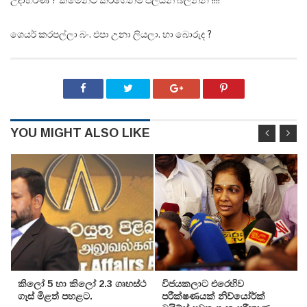
උදාහරණ ? කමෙන්ට් කරගෙනම පලයන් බලන්න !!!!
ශෙයර් කරපල්ලා බං. එපා උනා ලියලා. හා බොරුද ?
YOU MIGHT ALSO LIKE
කිලෝ 5 හා කිලෝ 2.3 ගෘහස්ථ
විජයකලාට එරෙහිව
ගෑස් මිළත් පහළට.
පරීක්‌ෂණයක්‌ නිව්යෝර්ක්‌