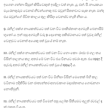
ඉගෙන ගන්නා සිසුන් කිසිවෙකුත් ඉපදිලා වත් නැත. යූ. එන්. පී. නායකයා
මැරෙනතුරුම වෙනස් නිවන්නෙකු බව ඔවුන් සිතනවාට සැක නැත. මන්ද
එය ඔවුන්ගේ ජීවිත කාලය තුල කිසිදා වෙනස්ව නැති නිසා ය.
9. රනිල් පක්ශ නායකත්වයට පත් වන විට පාකිස්තාන අගමැති බෙනාසීර්
භූතෝ ය. ඉන් පසු අගමැති වරු 9 දෙනෙකු පකිස්ථානයට පත් වුවද රනිල්
වෙනුවට වෙනත් අයෙකු පත් වූයේ නම් නැත.
10. රනිල් පක්ශ නායකත්වයට පත් වන විට හොංකොං රාජ්‍ය එංගලංතය
විසින් පාලනය කල අතර මේ වන විට එය චීනයට පවරා ඇත. එය 1997 දී
පැවරූ අතර රනිල් නායකත්වයට පත් වූයේ 1994 දී ය.
11. රනිල් නායකත්වයට පත් වන විට මිනිසා විසින් මෙතෙක් බිහි කල
වටිනාම ඉදිකිරීම වන ජාත්‍යන්තර අභ්‍යවකාශ මද්‍යස්තානය ගොඩනගා
නොතිබුනි.
12. රනිල් නායකත්වයට පත් වීමෙන් පසු ලෝක සිතියමට අලුත් රටවල් 5
ක් එකතු වී ඇත.