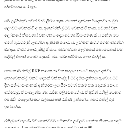
නිවේදනය කර ඇත.
මේ ලැයිස්තුව තවත් දිගට ලිවිය හැක. එහෙත් දැන් අත රිදෙනවා ය. මුළු
ලොවම වෙනස් වී ඇත. අහෝ රනිල් ඔබ වෙනස් වී නැත. වෙනස් වන
ලෝකයේ නිවෙනස් වන එකම දෙය වෙනස්වීම පමණක් ය යන්න මට
මගේ ගුරුවරුන් උගන්වා ඇත්තේ බොරු ය. උන්ගේ කටට හෙන ගහන්න
ඕනෑය. ඒ මට බොරු කිවූ නිසාය. වෙනස්වන ලෝකයේ නොවෙනස් වන
දේවල් එකක් නොව දෙකකි. එක වෙනස්වීම ය. දෙක රනිල් ය.
එතකොට රනිල් UNP නායකයා වන කාලය හා මේ කාලය දක්වා
නොවෙනස් වූ එකම දෙයක් වත් නැද්ද ? මටද ඔය ප්‍රශ්නය ආවේය. මම
දින සති මාස ගානක් අන්තර්ජාලය පීරා එවන් එකම එක දෙයක් සොයා
ගත්තෙමු. ඒ එංගලන්ත මහ රැජින එලිසෙබෙත් ය. ඒ අතින් රනිල් මටනම්
රජෙකි. එංගලන්තෙට එලිසෙබෙත් රැජිණ ඉන්නේය. අපට රනිල් රජු
ඉන්නේය.
රනිල්ගේ පැරණි බව පෙන්වීමට මොනවද උඹලට දෙන්න තියන හොදම