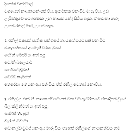
දිනේශ් චන්දිමාල්
වශයෙන් නායකයන් පත් විය. අසාර්තක වන විට මාරු විය. උඩ
ලැයිස්තුවේ මට අමතක උන නායකයන්ද සිටිය හැක. ඒ මොකා මාරු
උනත් රනිල් මාරු උනේ නැත.
2. රනිල් එකසත් ජාතික පක්ශයේ නායකත්වයට පත් වන විට
එංගලන්තයේ අගමැති වරයා වූයේ
ජෝන් මේජර් ය. ඉන් පසු
ටෝනි බ්ලෙයාර්
ගෝඩන් බ්‍රවුන්
ඩේවිඩ් කැමරන්
තෙරේසා මේ යන අය පත් විය. ඒත් රනිල් වෙනස් නොවීය.
3. රනිල් යූ. එන්. පී. නායකත්වයට පත් වන විට ඇමරිකවේ ජනාදිපති වූයේ
බිල් ක්ලින්ටන් ය. ඉන් පසු,
ජෝර්ජ් W. බුශ්
බැරැක් ඔබාමා
ඩොනල්ඩ් ට්‍ර්ම්ප් යන අය මාරු විය. එහෙත් රනිල්ගේ නායකත්වය නම්