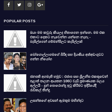
POPULAR POSTS
ඔයා මම කවුරු කියලද හිතාගෙන ඉන්නෙ. මම එක
එකාට දෙකට නැවෙන්න යන්නෙ නැහැ -
බැසිල්ගෙන් ගම්මන්පිලට කැපිල්ලක්
බෝගොල්ලාගමගේ බිරිඳ සහ දියණිය අත්අඩංගුවට
ගන්න නියෝග
ජනපති අගමැති හමුව : එජාප සහ ශ්‍රිලනිප එකතුවෙන්
පළාත් පාලන ආයතන 100ට වැඩි ප්‍රමාණයක බලය
අල්ලයි - දුන් පොරොන්දු ඉටු කිරීමට ඉදිරියේදී
රැඩිකල් තීන්දු
ලසන්තගේ අවසන් ඇමතුම මහින්දට