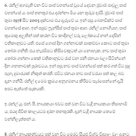
6. රනිල් අගමැති වන විට පාප් වහන්සේ වූයේ දෙවන ජුවාම් පාවුලු පාප්
වහන්සේ ය. පාප් තනතුර එය දරන්නා මිය යන තුරුම දරයි. ජුවාම් පාප්
තුමා 1978 සිට 2005 දක්වාම එය දැරුවේ ය. ඉන් පසු බෙනඩික්ට් පාප්
වහන්සේ ආහ. ඉන් පසුව ෆ්‍රැන්සිස් පාප් තුමා ආහ. රනිල් නොගියහ. පාප්
තුමෙකු අලුතින් පත් කරන විට කාදිනල් වරු ලෝකයේ නන් දෙසින්
වතිකානුවට යති. එසේ ගොස් දින ගන්නාවක් සාකච්චා කොට පාප් තුමා
තෝරා ගනිති. එය නැරඹීමට කිසිවෙකුටත් යා නොහැක. නව පාප් තුමා
තෝරා ගන්නා තෙක් වතිකානුවට රැස් වන ජනී ජනයා බලා සිටින්නේ
දින ගනනාවක් පුරාවටය. ඉන් පසු නව පාප් වහන්සේ පත් කර ගත් විට සුදු
පැහැ දුමාරයක් නිකුත් කරති. එවිට ජනයා නව පාප් වරයා පත් කල බව
දැන ගනියි. රනිල් ද මෙම ක්‍රමය අනුගමනය කිරීමට සැරසෙන්නේ දැයි
අපට ඇත්තේ සැකයකි.
7. රන්ල් යූ. එන්. පී. නායකයා බවට පත් වන විට වැදි නායකයා තිසාහාමි
ය. එයද ජීවිත කාලයටම දරන තනතුරකි. දැන් වැදි නායක තෙමේ
වන්නිලැත්තන් ය.
8. රනිල් නායකත්වයට පත් වන විට මෙරට සියළු විශ්ව විද්‍යාල වල දැනට