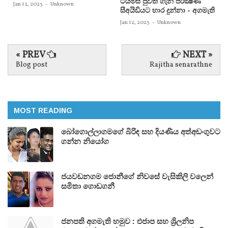
ටයිම්ස්‌ පුවත ගැන පරීක්‍ෂණ
Jan 12, 2023
-
Unknown
සීඅයිඩියට භාර දුන්නා - අගමැති
Jan 12, 2023
-
Unknown
« PREV
NEXT »
Blog post
Rajitha senarathne
MOST READING
බෝගොල්ලාගමගේ බිරිඳ සහ දියණිය අත්අඩංගුවට
ගන්න නියෝග
ජයවඩනගම ජොනීගේ නිවසේ වැසිකිලි වලෙන්
සමිතා ගොඩගනී
ජනපති අගමැති හමුව : එජාප සහ ශ්‍රිලනිප