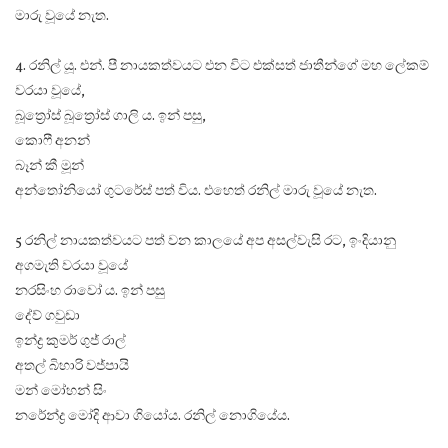
මාරු වූයේ නැත.
4. රනිල් යූ. එන්. පී නායකත්වයට එන විට එක්සත් ජාතීන්ගේ මහ ලේකම්
වරයා වූයේ,
බූත්‍රෝස් බූත්‍රෝස් ගාලි ය. ඉන් පසු,
කොෆී අනන්
බෑන් කී මූන්
අන්තෝනියෝ ගුටරේස් පත් විය. එහෙත් රනිල් මාරු වූයේ නැත.
5 රනිල් නායකත්වයට පත් වන කාලයේ අප අසල්වැසි රට, ඉංදියානු
අගමැති වරයා වූයේ
නරසිංහ රාවෝ ය. ඉන් පසු
දේව් ගවුඩා
ඉන්ද්‍ර කුමර් ගුජ් රාල්
අතල් බිහාරි වජ්පායි
මන් මෝහන් සිං
නරේන්ද්‍ර මෝදි ආවා ගියෝය. රනිල් නොගියේය.