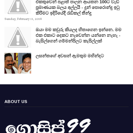
එකතුවෙන් පළාත් පාලන ආයතන 100ට වැඩි
ප්‍රමාණයක බලය අල්ලයි - දුන් පොරොන්දු ඉටු
කිරීමට ඉදිරියේදී රැඩිකල් තීන්දු
Sunday, February 11, 2018
ඔයා මම කවුරු කියලද හිතාගෙන ඉන්නෙ. මම
එක එකාට දෙකට නැවෙන්න යන්නෙ නැහැ -
බැසිල්ගෙන් ගම්මන්පිලට කැපිල්ලක්
ලසන්තගේ අවසන් ඇමතුම මහින්දට
ABOUT US