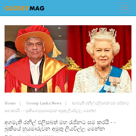
Home
Gossip Lanka News
අගමැති රනිල් එලිසබත් මහ රැජිනට
සම කරයි - - බුකියේ හුයමාරුවන අමුතු ලියවිල්ල මෙන්න
අගමැති රනිල් එලිසබත් මහ රැජිනට සම කරයි - -
බුකියේ හුයමාරුවන අමුතු ලියවිල්ල මෙන්න