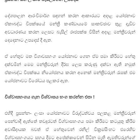
දේශපාලන ආරංචිමාර්ග සඳහන් කරන ආකාරයට අදාළ යෝජනාව
ඒකාබද්ධ විපක්ෂයේ මන්ත්‍රී කණ්ඩායමේ සාකච්ඡාව තුළ දැඩිව
අවධාරණය කරන ලෙසට බැසිල් රාජපක්ෂ විසින් අදාළ මන්ත්‍රීවරුන්
දෙදෙනාට උපදෙස් දී ඇත.
ඒ හේතුව මත විශාවසභංග යෝජනාව ගෙන ඒම පමා කිරීමට හේතු
දක්වමින් මෙම මන්ත්‍රීවරුන් දීර්ඝ ලෙස කරුණු දක්වා ඇති නමුත්
ඒකාබද්ධ විපක්ෂය නියෝජනය කරන අනෙක් මන්ත්‍රීවරුන් රැසක් එම
යෝජනාවට විරෝධය පළකර ඇත.
විශ්වාසභංගය ගැන විශ්වාසය භංග කරන්න එපා !
එහිදී ප්‍රසන්න- ලංසා යෝජනාවට විරුද්ධත්වය පලකළ මන්ත්‍රීවරුන්
පෙන්වාදී ඇත්තේ තවදුරටත් විශ්වාසභංගය පමා කිරීමට කටයුතු කිරීම
අවාසිදායක බවත් ඒ හේතුවෙන් රනිල් වික්‍රමසිංහට එරෙහිව
විශ්වාසභංගයට සහය දීමට අපේක්ෂාවෙන් සිටින මැති ඇමතිවරුන්ගේ