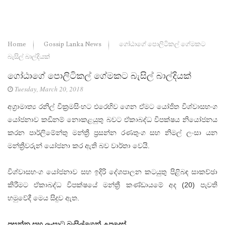
Home
Gossip Lanka News
ගෝඨාගේ පොලිටිකල් ගේමකට
බැසිල් බාල්දියක්
ගෝඨාගේ පොලිටිකල් ගේමකට බැසිල් බාල්දියක්
Tuesday, March 20, 2018
අග්‍රාමාත්‍ය රනිල් වික්‍රමසිංහට එරෙහිව ගෙන ඒමට යෝජිත විශ්වාසභංග
යෝජනාව කඩිනම් නොකළයුතු බවට ඒකාබද්ධ විපක්ෂය නියෝජනය
කරන පාර්ලිමේන්තු මන්ත්‍රී ප්‍රසන්න රණතුංග සහ නිමල් ලංසා යන
මන්ත්‍රීවරුන් යෝජනා කර ඇති බව වාර්තා වෙයි.
විශ්වාසභංග යෝජනාව සහ ඉදිරි දේශපාලන කටයුතු පිළිබඳ සාකච්ඡා
කිරීමට ඒකාබද්ධ විපක්ෂයේ මන්ත්‍රී කණ්ඩායමේ අද (20) පැවති
හමුවේදී මෙය සිදුව ඇත.
ප්‍රසන්න සහ ලංසාට බැසිල්ගෙන් උපදෙස්