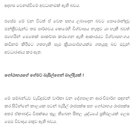
අදහස වෙනස්වීමේ අවධානමක් ඇති බවය.
එසේම මේ වන විටත් ඒ වෙත සහය ලබාදෙන බවට පොරොන්දුවූ
මන්ත්‍රීවරුන්ට තම පාර්ශවය කෙරෙහි විශ්වාසය නැතුව යා හැකි බවත්
එහෙයින් මෙතෙක් සාකච්ඡා කරගෙන ඇති ආකාරයට විශ්වාසභංගය
කඩිනම් කිරීමට ගතහැකි සෑම ක්‍රියාමාර්ගයක්ම ගතයුතු බව ඔවුන්
අවධාරණය කර ඇත.
ගෝඨාභයගේ ගේමට බැසිල්ගෙන් බාල්දියක් !
මේ සම්බන්ධව වැඩිදුරටත් වාර්තා වන දේශපාලන ආරංචිමාර්ග සඳහන්
කර සිටින්නේ කාලයක පටන් බැසිල් රාජපක්ෂ සහ ගෝඨාභය රාජපක්ෂ
අතර ඒකාබද්ධ විපක්ෂය තුළ තිබෙන සීතල යුද්ධයේ ප්‍රතිඵලයක් ලෙස
මෙම විවාදය මතුව ඇති බවය.