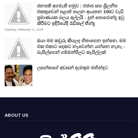
ජනපති අගමැති හමුව : එජාප සහ ශ්‍රිලනිප
එකතුවෙන් පළාත් පාලන ආයතන 100ට වැඩි
ප්‍රමාණයක බලය අල්ලයි - දුන් පොරොන්දු ඉටු
කිරීමට ඉදිරියේදී රැඩිකල් තීන්දු
Sunday, February 11, 2018
ඔයා මම කවුරු කියලද හිතාගෙන ඉන්නෙ. මම
එක එකාට දෙකට නැවෙන්න යන්නෙ නැහැ -
බැසිල්ගෙන් ගම්මන්පිලට කැපිල්ලක්
ලසන්තගේ අවසන් ඇමතුම මහින්දට
ABOUT US