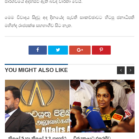
පාර්ශවයේ අදහසවී ඇති බවද වාර්තා වෙයි.
මෙම විවාදය සිදුවූ අද දිනයේද පැවති සාකච්ඡාවට හිටපු ජනාධිපති
මහින්ද රාජපක්ෂ සහභාගීව සිට නැත.
YOU MIGHT ALSO LIKE
කිලෝ 5 හා කිලෝ 2.3 ගෘහස්ථ
විජයකලාට එරෙහිව