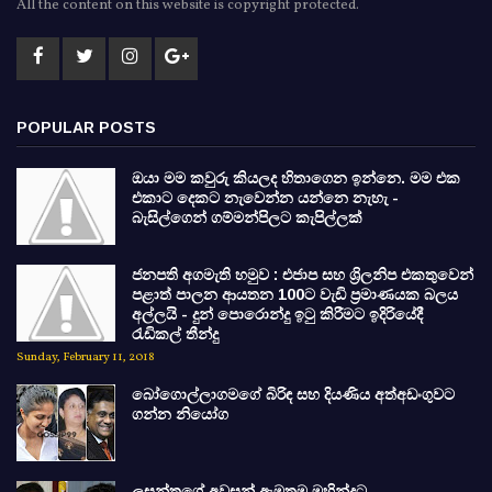
All the content on this website is copyright protected.
POPULAR POSTS
ඔයා මම කවුරු කියලද හිතාගෙන ඉන්නෙ. මම එක
එකාට දෙකට නැවෙන්න යන්නෙ නැහැ -
බැසිල්ගෙන් ගම්මන්පිලට කැපිල්ලක්
ජනපති අගමැති හමුව : එජාප සහ ශ්‍රිලනිප එකතුවෙන්
පළාත් පාලන ආයතන 100ට වැඩි ප්‍රමාණයක බලය
අල්ලයි - දුන් පොරොන්දු ඉටු කිරීමට ඉදිරියේදී
රැඩිකල් තීන්දු
Sunday, February 11, 2018
බෝගොල්ලාගමගේ බිරිඳ සහ දියණිය අත්අඩංගුවට
ගන්න නියෝග
ලසන්තගේ අවසන් ඇමතුම මහින්දට