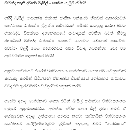
මහින්ද නැති දවසට බැසිල් - ගෝඨා ගැටුම ස්ථිරයි
එහිදී බැසිල් රාජපක්ෂ එක්සත් ජාතික පක්ෂයට හිතවත් ආකාරයටත්
ගෝඨාභය රාජපක්ෂ ශ්‍රීලනිප පාර්ශවයත් සමීපව කටයුතු කරන බවට
ඒකාබද්ධ විපක්ෂය අභ්‍යන්තරයේ සංවාදයක් පවතින බවත් හිටපු
ජනාධිපති මහින්ද රාජපක්ෂ සහභාගී නොවන බොහෝ සාකච්ඡා
අවස්ථා වලදී මෙම දෙපාර්ශවය අතර විවාද හටගන්නා බවද එම
ආරංචිමාර්ග සඳහන් කර සිටියි.
අග්‍රාමාත්‍යවරයාට එරෙහි විශ්වාසභංග යෝජනාව ගෙන ඒම වෙනුවෙන්
කටයුතු කරමින් සිටින්නේ ඒකාබද්ධ විපක්ෂයේ ගෝඨාභය පාර්ශවය
බවද එම ආරංචිමාර්ග වැඩිදුරටත් සඳහන් කරයි.
එසේම අදාළ යෝජනාව ගෙන එමින් බැසිල් පාර්ශවය විශ්වාසභංගය
හමුවේ අග්‍රාමාත්‍යවරයා ආරක්ෂා කිරීම සඳහා ඩීල් දමන බවත් ඒ
හේතුවෙන් අදාළ උත්සාහය පරාජය කරවා කඩිනමින් විශ්වාසභංග
යෝජනාව පාර්ලිමේන්තුවට ඉදිරිපත් කලයුතු බවට "ගෝඨාභය"