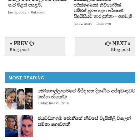
ගෑස් මිළත් පහළට.
පරීක්‌ෂණයක්‌ නිව්යෝර්ක්‌
ටයිම්ස්‌ පුවත ගැන පරීක්‍ෂණ
Jan 12, 2023
-
Unknown
සීඅයිඩියට භාර දුන්නා - අගමැති
Jan 12, 2023
-
Unknown
« PREV
NEXT »
Blog post
Blog post
MOST READING
බෝගොල්ලාගමගේ බිරිඳ සහ දියණිය අත්අඩංගුවට
ගන්න නියෝග
Friday, June 01, 2018
ජයවඩනගම ජොනීගේ නිවසේ වැසිකිලි වලෙන්
සමිතා ගොඩගනී