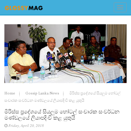
Home
Gossip Lanka News
මිරිස්ස ප්‍රදේශයේ සියලුම හෝටල්
සංචාරක සංවර්ධන මණ්ඩලයේ ලියාපදිංචි කළ යුතුයි
මිරිස්ස ප්‍රදේශයේ සියලුම හෝටල් සංචාරක සංවර්ධන
මණ්ඩලයේ ලියාපදිංචි කළ යුතුයි
Friday, April 20, 2018