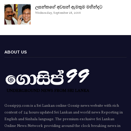
ලසන්තගේ අවසන් ඇමතුම මහින්දට
Wednesday, September 28, 2016
ABOUT US
Gossip99.com is a Sri Lankan online Gossip news website with rich
content of 24 hours updated Sri Lankan and world news Reporting in
English and Sinhala language. The premium exclusive Sri Lankan
Online News Network providing around the clock breaking news in