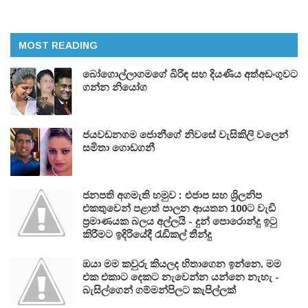
MOST READING
බෝගොල්ලාගමගේ බිරිඳ සහ දියණිය අත්අඩංගුවට
ගන්න නියෝග
ජයවඩනගම ජොනීගේ නිවසේ වැසිකිලි වලෙන්
සමිතා ගොඩගනී
ජනපති අගමැති හමුව : එජාප සහ ශ්‍රිලනිප
එකතුවෙන් පළාත් පාලන ආයතන 100ට වැඩි
ප්‍රමාණයක බලය අල්ලයි - දුන් පොරොන්දු ඉටු
කිරීමට ඉදිරියේදී රැඩිකල් තීන්දු
ඔයා මම කවුරු කියලද හිතාගෙන ඉන්නෙ. මම
එක එකාට දෙකට නැවෙන්න යන්නෙ නැහැ -
බැසිල්ගෙන් ගම්මන්පිලට කැපිල්ලක්