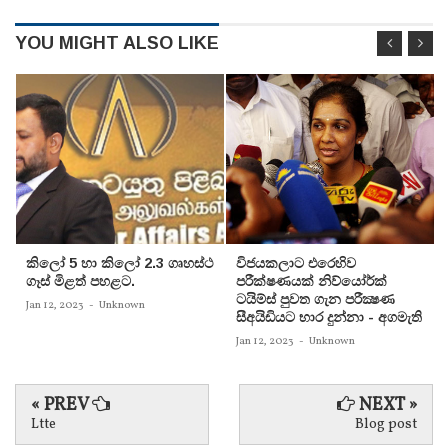
YOU MIGHT ALSO LIKE
කිලෝ 5 හා කිලෝ 2.3 ගෘහස්ථ
විජයකලාට එරෙහිව
ගෑස් මිළත් පහළට.
පරීක්‌ෂණයක්‌ නිව්යෝර්ක්‌
ටයිම්ස්‌ පුවත ගැන පරීක්‍ෂණ
Jan 12, 2023
-
Unknown
සීඅයිඩියට භාර දුන්නා - අගමැති
Jan 12, 2023
-
Unknown
« PREV
NEXT »
Ltte
Blog post