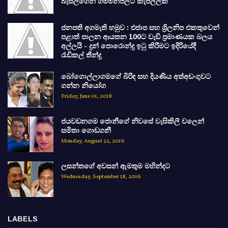
බැසිල්ගෙන් ගම්මන්පිලට කැපිල්ලක්
ජනපති අගමැති හමුව : එජාප සහ ශ්‍රිලනිප එකතුවෙන්
පළාත් පාලන ආයතන 100ට වැඩි ප්‍රමාණයක බලය
අල්ලයි - දුන් පොරොන්දු ඉටු කිරීමට ඉදිරියේදී
රැඩිකල් තීන්දු
බෝගොල්ලාගමගේ බිරිඳ සහ දියණිය අත්අඩංගුවට
ගන්න නියෝග
Friday, June 01, 2018
ජයවඩනගම ජොනීගේ නිවසේ වැසිකිලි වලෙන්
සමිතා ගොඩගනී
Monday, August 22, 2016
ලසන්තගේ අවසන් ඇමතුම මහින්දට
Wednesday, September 28, 2016
LABELS