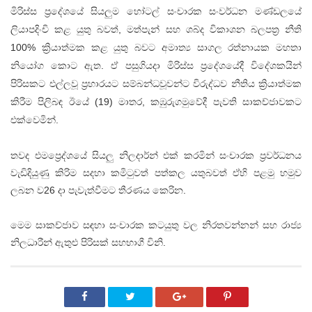
මිරිස්ස ප්‍රදේශයේ සියලුම හෝටල් සංචාරක සංවර්ධන මණ්ඩලයේ
ලියාපදිංචි කළ යුතු බවත්, මත්පැන් සහ ශබ්ද විකාශන බලපත්‍ර නීති
100% ක්‍රියාත්මක කළ යුතු බවට අමාත්‍ය සාගල රත්නායක මහතා
නියෝග කොට ඇත. ඒ පසුගියදා මිරිස්ස ප්‍රදේශයේදී විදේශකයින්
පිරිසකට එල්ලවූ ප්‍රහාරයට සම්බන්ධවූවන්ට විරුද්ධව නීතිය ක්‍රියාත්මක
කිරීම පිලිබඳ ඊයේ (19) මාතර, කඹුරුගමුවේදී පැවති සාකච්ජාවකට
එක්වෙමින්.
තවද එමප්‍රෙද්ශයේ සියලු නිලදාර්න් එක් කරමින් සංචාරක ප්‍රවර්ධනය
වැඩිදියුණු කිරිම සදහා කමිටුවත් පත්කල යතුබවත් ඒහි පළමු හමුව
ලබන ව26 දා පැවැත්වීමට තීරණය කෙරින.
මෙම සාකච්ජාව සඳහා සංචාරක කටයුතු වල නිරතවන්නන් සහ රාජ්‍ය
නිලධාරීන් ඇතුළු පිරිසක් සහභාගී විනි.