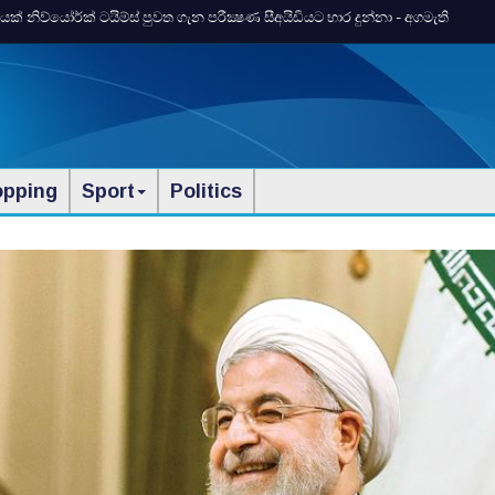
 නිව්යෝර්ක්‌ ටයිම්ස්‌ පුවත ගැන පරීක්‍ෂණ සීඅයිඩියට භාර දුන්නා - අගමැති
opping
Sport
Politics