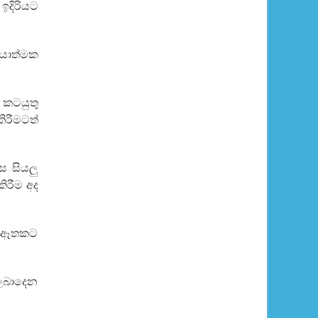
ඉදිරියට
ියාත්මක
 කටයුතු
කිරීමටත්
ස සියලු
කිරීම අද
නක ඈතකට
ව ලබාදෙන