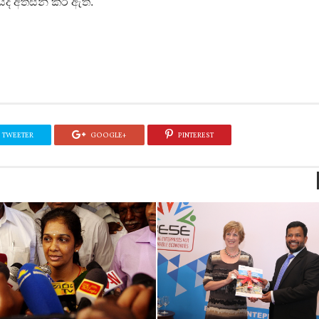
ේදී අත්සන් කර ඇත.
TWEETER
GOOGLE+
PINTEREST