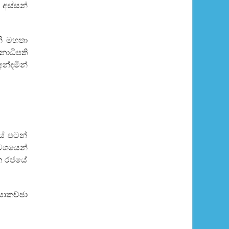
 අස්සන්
නි මහතා
නාධිපති
න්දමින්
යේ පටන්
 වශයෙන්
ාන රජයේ
සාකච්ඡා