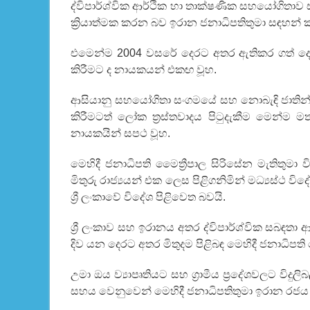
ද්විපාර්ශ්වික ආර්ථික හා තාක්ෂණික සහයෝගිතාව
ක්‍රියාත්මක කරන බව ඉරාන ජනාධිපතිතුමා සඳහන්
එමෙන්ම 2004 වසරේ දෙරට අතර ඇතිකර ගත් දෙරටේ 
කිරීමට ද නායකයන් එකඟ වූහ.
ආසියානු සහයෝගිතා සංගමයේ සහ නොබැඳි ජාතින්
කිරීමටත් ලෝක ත්‍රස්තවාදය පිටුදැකීම මෙන්ම මත්ද
නායකයින් සපථ වූහ.
මෙහිදී ජනාධිපති මෛත්‍රීපාල සිරිසේන මැතිතු
මිතුරු රාජ්‍යයන් එක ලෙස පිළිගනිමින් මධ්‍යස්ථ ව
ශ්‍රී ලංකාවේ විදේශ පිළිවෙත බවයි.
ශ්‍රී ලංකාව සහ ඉරානය අතර ද්විපාර්ශ්වික ස
දිව යන දෙරට අතර මිතුදම පිළිබඳ මෙහිදී ජනාධිපති 
උමා ඔය ව්‍යාපෘතියට සහ ග්‍රාමීය ප්‍රදේශවලට විද
සහය වෙනුවෙන් මෙහිදී ජනාධිපතිතුමා ඉරාන රජය ව