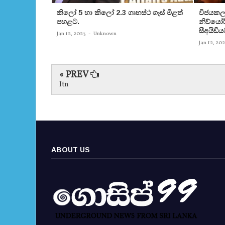
කිලෝ 5 හා කිලෝ 2.3 ගෘහස්ථ ගෑස් මිළත්
විජයකලා
පහළට.
නිව්යෝර්
සීඅයිඩිය
Jan 12, 2023
-
Unknown
Jan 12, 20
« PREV
Itn
ABOUT US