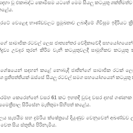
 සඳහා වූ එකාබද්ධ කොමිසම යටතේ මෙම සියලු කටයුතු ශක්තිමත්ව 
 කළේය.
වෙළෙඳ භාණ්ඩවලට ප්‍රමුඛතාව ලබාදීමේ ගිවිසුම ඉදිරියට ක්‍ර
ගේ සාමාජික රටවල් ලෙස ජාත්‍යන්තර වේදිකාවේදී සහයෝගයෙන්
්‍රව්‍ය උවදුර තුරන් කිරීම වැනි කටයුතුවලදී සාමුහිකව කටයුතු 
මා විශේෂයෙන් සඳහන් කළේ නොබැඳි ජාතින්ගේ සාමාජික රටක් ලෙ
ිදේශ ප්‍රතිපත්තියක් ඔස්සේ සියලු රටවල් සමග සහයෝගයෙන් කටයුතු 
බඳතා ආරම්භ කෙරෙන්නේ වසර 61 කට ඉහතදී වුවද වසර දහස් ගණ
මෛත්‍රීපාල සිරිසේන මැතිතුමා සිහිපත් කළේය.
ුලිබලය සැපයීම සහ දුම්රිය ක්ෂේත්‍රයේ දියුණුව වෙනුවෙන් අඛණ්ඩ
ෙත සිය ස්තූතිය පිරිනැමීය.