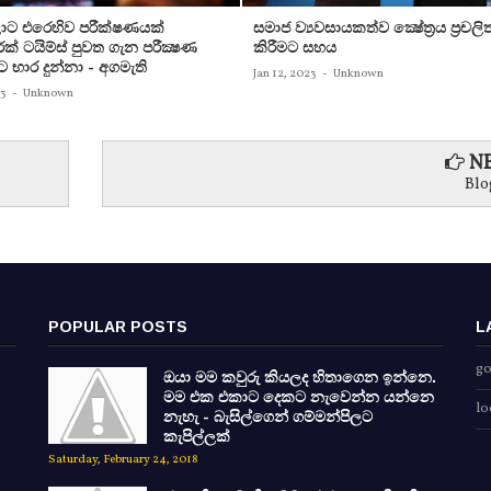
ට එරෙහිව පරීක්‌ෂණයක්‌
සමාජ ව්‍යවසායකත්ව ක්‍ෂේත්‍රය ප්‍රචලි
ක්‌ ටයිම්ස්‌ පුවත ගැන පරීක්‍ෂණ
කිරීමට සහය
ට භාර දුන්නා - අගමැති
Jan 12, 2023
-
Unknown
23
-
Unknown
NE
Blo
POPULAR POSTS
L
go
ඔයා මම කවුරු කියලද හිතාගෙන ඉන්නෙ.
මම එක එකාට දෙකට නැවෙන්න යන්නෙ
lo
නැහැ - බැසිල්ගෙන් ගම්මන්පිලට
කැපිල්ලක්
Saturday, February 24, 2018