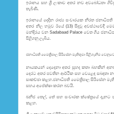
ඉරානය සහ ශ්‍රී ලංකාව අතර නව අවබෝධතා ගිවිස
තැබිණි.
ඉරානයේ දෙදින රාජ්‍ය සංචාරයක නිරත ජනාධිපති 
අතර නිල හමුව ඊයේ (13) සිදුවූ අවස්ථාවේදී මෙම 
මන්දිරය වන Sadabaad Palace වෙත ගිය ජනාධිපති
පිළිගනු ලැබීය.
ජනාධිපති මෛත්‍රීපාල සිරිසේන මැතිතුමා පිළිගැනීම වෙනුවෙන
නායකයන් දෙදෙනා අතර සුහද කතා බහකින් අනතුර
දෙරට අතර පවතින ආර්ථික සහ වෙළෙඳ සබඳතා නව ම
සාකච්ඡා කළහ.ජනාධිපති මෛත්‍රිපාල සිරිසේන මැති
සහය අපේක්ෂා කරන බවයි.
ඛනිජ තෙල්, තේ සහ සංචාරක ක්ෂේත්‍රයේ දැනට 
කළහ.