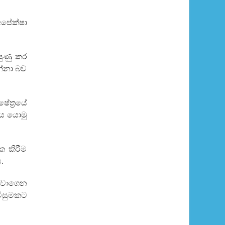
අපේක්ෂා
යුණු කර
න්නා බව
ේත්‍රයේ
නය යොමු
ක කිරීම
.
ත්වාගෙන
විසුමකට