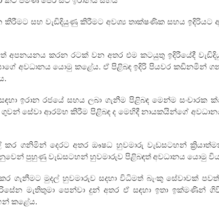
වසර 50 කට පමණ පෙර සිට ඉරානය සහය
න කිරීමට සහ වැඩිදියුණු කිරීමට අවශ්‍ය තාක්ෂණික සහය ඉදිරියට 
් තේ අපනයනය කරන රටක් වන අතර එම කටයුතු ඉදිරීයේදී වැඩිදි
රයාගේ අවධානය යොමු කළේය. ඒ පිළිබඳ ඉදිරි පියවර කඩිනමින් ග
ය.
 කිරීම සඳහා ඉරාන රජයේ සහය ලබා ගැනීම පිළිබඳ මෙන්ම සංචාරක ක්ෂ
ගුවන් සේවා ආරම්භ කිරීම පිළිබඳ ද මෙහිදී නායකයින්ගේ අවධා
් කර ගනිමින් දෙරට අතර ඖෂධ හුවමාරු වැඩසටහන් ක්‍රියාත්ම
වෙනුවෙන් පුහුණු වැඩසටහන් හුවමාරුව පිළිබඳත් අවධානය යොමු විය
 ගැනීමට මුදල් හුවමාරුව සදහා විධිමත් බැංකු සේවාවක් පව
සිරිසේන මැතිතුමා පෙන්වා දුන් අතර ඒ සඳහා ඉතා ඉක්මණින් ගි
හන් කළේය.