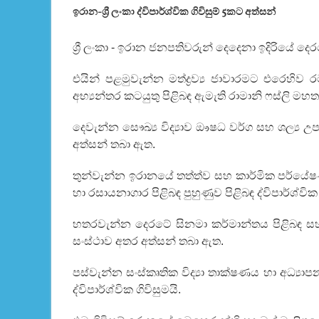
ඉරාන-ශ්‍රී ලංකා ද්විපාර්ශ්වික ගිවිසුම් 5කට අත්සන්
ශ්‍රී ලංකා - ඉරාන ජනපතිවරුන් දෙදෙනා ඉදිරියේ දෙර
එයින් පළමුවැන්න මත්ද්‍රව්‍ය ජාවාරමට එරෙහ
අභ්‍යන්තර කටයුතු පිළිබඳ ඇමැති රාමානි ෆස්ලි මහත
දෙවැන්න සෞඛ්‍ය විද්‍යාව ඖෂධ වර්ග සහ ශල්‍ය උ
අත්සන් තබා ඇත.
තුන්වැන්න ඉරානයේ තත්ත්ව සහ කාර්මික පර්යේ
හා රසායනාගාර පිළිබඳ පුහුණුව පිළිබඳ ද්විපාර්ශ්වික 
හතරවැන්න දෙරටේ සිනමා කර්මාන්තය පිළිබඳ සහ
සංස්ථාව අතර අත්සන් තබා ඇත.
පස්වැන්න සංස්කෘතික විද්‍යා තාක්ෂණය හා අධ්‍යාප
ද්විපාර්ශ්වික ගිවිසුමයි.