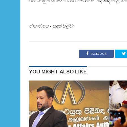
එම ගිවිසුම් ඉරානයේ ටෙහෙරාන්හි සදාබාද් මාලිගය
ඡායාරූපය - සුදත් සිල්වා
FACEBOOK
YOU MIGHT ALSO LIKE