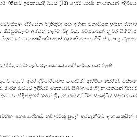
ුම් 05කට ඉරානයේදි ඊයේ (13) දෙරට රාජ්‍ය නායකයන් ඉදිරියේ
මෛත්‍රීපාල සිරිසේන මැතිතුමා සහ ඉරාන ජනාධිපති හසන් රූහා
ගිවිසුම්වලට අත්සන් තැබීම සිදු විය. ටෙහෙරාන් නුවර පිහිටි ජ
තුමා ඉරාන ජනාධිපති හසන් රූහානි මහතා විසින් ඉතා උණුසුම් අ
් විචිත්‍රවත් පිළිගැනීමේ උත්සවයක් මෙහිදී සංවිධාන කර තිබුණි.
ුව දෙරට අතර ද්විපාර්ශ්වික සාකච්ඡා ආරම්භ කෙරිනි. අතීත
ාර්ග ඔස්සේ ඉදිරියට ගෙනයාම පිළිබඳ මෙහිදී නායකයන් දීර්ඝ
තුමා මෙහිදී සඳහන් කළේ ශ්‍රී ලංකාවේ ආර්ථික සමෘද්ධිය සඳහා ඉර
පවතින සහයෝගීතාව තවදුරටත් පුළුල් කරගැනීමට ද නායකයින් 