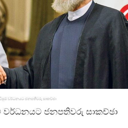
විසුම් වර්ධනයට ජනපතිවරු සාකච්ඡා
ම් වර්ධනයට ජනපතිවරු සාකච්ඡා