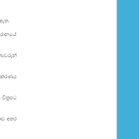
ඹ ඇත.
 ඉරානයේ
‍යවරුන්
තිකකරණය
ිත්‍රපට
ංකාව අතර