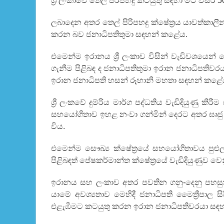
ශ්‍රී ලංකාවේ තෙල් පිරිපහදු කටයුතු සඳහා මීට 
ලබාදෙන අතර තෙල් පිරිපහදු ක්ෂේත්‍රය යාවත්කාලී
කරන බව ජනාධිපතිතුමා සඳහන් කළේය.
එමෙන්ම ඉරානය ශ්‍රී ලංකාව විසින් වැඩිවශයෙන
ගැනීම පිළිබඳ ද ජනාධිපතිතුමා ඉරාන ජනාධිපතිව
ඉරාන ජනාධිපති හසන් රූහානි මහතා සඳහන් කළේ
ශ්‍රී ලංකවේ දුම්රිය මාර්ග පද්ධතිය වැඩිදියුණු
සහයෝගිතාව ඉහළ නංවා ගන්මින් දෙරට අතර ඝෘජු 
විය.
එමෙන්ම සෞඛ්‍ය ක්ෂේත්‍රයේ සහයෝගිතාවය පුළුල
පිළිබඳත් පේෂකර්මාන්ත ක්ෂේත්‍රයේ වැඩිදියුණුව 
ඉරානය සහ ලංකාව අතර පවතින ගනු-දෙනු පහසුකර
යාමේ අවශ්‍යතාව මෙහිදී ජනාධිපති මෛත්‍රීපාල 
එළැඹීමට කටයුතු කරන ඉරාන ජනාධිපතිවරයා සඳ