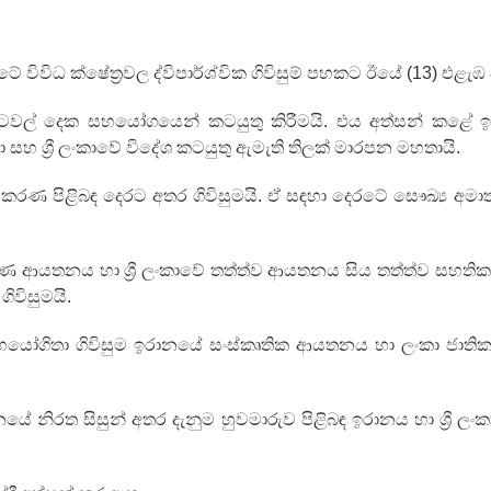
ටේ විවිධ ක්ෂේත්‍රවල ද්විපාර්ශ්වික ගිවිසුම් පහකට ඊයේ (13) එළැ
ිව රටවල් දෙක සහයෝගයෙන් කටයුතු කිරීමයි. එය අත්සන් කළේ
ා සහ ශ්‍රී ලංකාවේ විදේශ කටයුතු ඇමැති තිලක් මාරපන මහතායි.
පකරණ පිළිබඳ දෙරට අතර ගිවිසුමයි. ඒ සඳහා දෙරටේ සෞඛ්‍ය අමාත්
ෂණ ආයතනය හා ශ්‍රී ලංකාවේ තත්ත්ව ආයතනය සිය තත්ත්ව සහ
ගිවිසුමයි.
යෝගිතා ගිවිසුම ඉරානයේ සංස්කෘතික ආයතනය හා ලංකා ජාතික ච
නයේ නිරත සිසුන් අතර දැනුම හුවමාරුව පිළිබඳ ඉරානය හා ශ්‍රී ල