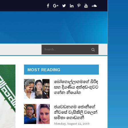
MOST READING
බෝගොල්ලාගමගේ බිරිඳ
සහ දියණිය අත්අඩංගුවට
ගන්න නියෝග
ජයවඩනගම ජොනීගේ
නිවසේ වැසිකිලි වලෙන්
සමිතා ගොඩගනී
Monday, August 22, 2016