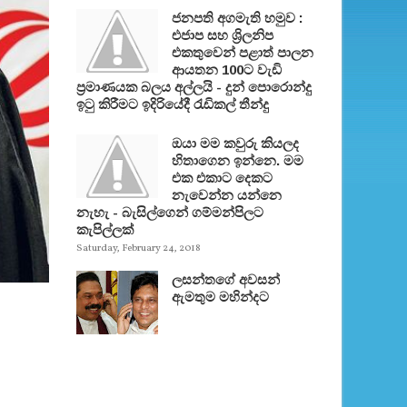
ජනපති අගමැති හමුව :
එජාප සහ ශ්‍රිලනිප
එකතුවෙන් පළාත් පාලන
ආයතන 100ට වැඩි
ප්‍රමාණයක බලය අල්ලයි - දුන් පොරොන්දු
ඉටු කිරීමට ඉදිරියේදී රැඩිකල් තීන්දු
ඔයා මම කවුරු කියලද
හිතාගෙන ඉන්නෙ. මම
එක එකාට දෙකට
නැවෙන්න යන්නෙ
නැහැ - බැසිල්ගෙන් ගම්මන්පිලට
කැපිල්ලක්
Saturday, February 24, 2018
ලසන්තගේ අවසන්
ඇමතුම මහින්දට