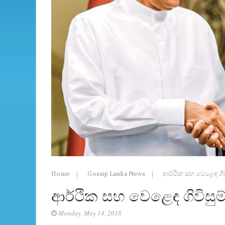
Home
Gossip Lanka News
ආර්ථික සහ වෙළෙඳ ගි
ආර්ථික සහ වෙළෙඳ ගිවිසු
Monday, May 14, 2018