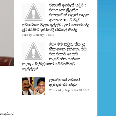
ජනපති අගමැති හමුව :
එජාප සහ ශ්‍රිලනිප
එකතුවෙන් පළාත් පාලන
ආයතන 100ට වැඩි
ප්‍රමාණයක බලය අල්ලයි - දුන් පොරොන්දු
ඉටු කිරීමට ඉදිරියේදී රැඩිකල් තීන්දු
Sunday, February 11, 2018
ඔයා මම කවුරු කියලද
හිතාගෙන ඉන්නෙ. මම
එක එකාට දෙකට
නැවෙන්න යන්නෙ
නැහැ - බැසිල්ගෙන් ගම්මන්පිලට
කැපිල්ලක්
ලසන්තගේ අවසන්
ඇමතුම මහින්දට
Wednesday, September 28, 2016
 අනතුරකට