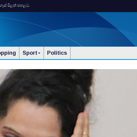
ගෑස් මිළත් පහළට.
opping
Sport
Politics