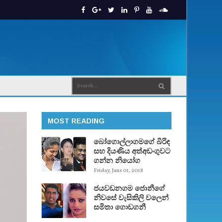
MOST READING
බෝගොල්ලාගමගේ බිරිඳ
සහ දියණිය අත්අඩංගුවට
ගන්න නියෝග
Friday, June 01, 2018
ජයවඩනගම ජොනීගේ
නිවසේ වැසිකිලි වලෙන්
සමිතා ගොඩගනී