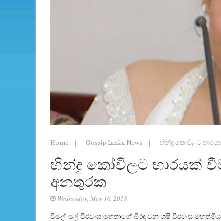
Home
Gossip Lanka News
හින්දු කෝවිලට භාරයක
හින්දු කෝවිලට භාරයක් වීම
අනතුරක
Wednesday, May 16, 2018
විමල්
මල් වීරවංස මහතාගේ බිරඳ වන ශෂී වීරවංස මහත්මිය