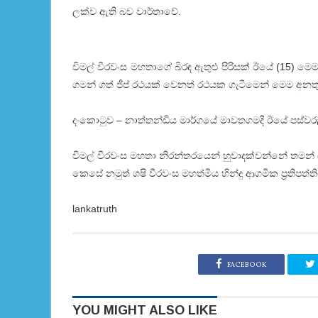
ලක්ව ඇති බව වාර්තාවේ.
විමල් වීරවංස මහතාගේ බිරඳ ඇතුළු පිරිසක් ඊයේ (15) මෙම
ගමන් ගත් ජීප් රථයක් වෙනත් රථයක ගැටීමෙන් මෙම අනතු
දංකොටුව – නාත්තන්ඩිය මාර්ගයේ මාවතගමදී ඊයේ පස්වරු
විමල් වීරවංස මහතා නිරන්තරයෙන් හුවාදක්වන්නේ තමන් 
කෙසේ නමුත් ශෂි වීරවංස මහත්මිය හින්දු ආගමික ප්‍රතිපත්
lankatruth
FACEBOOK
YOU MIGHT ALSO LIKE