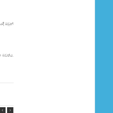
යදී ඔවුන්
න බවත්ය.