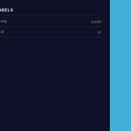
ABELS
ssip
(4358)
cal
(1)