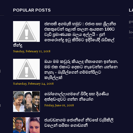
POPULAR POSTS
L
go
ජනපති අගමැති හමුව : එජාප සහ ශ්‍රිලනිප
එකතුවෙන් පළාත් පාලන ආයතන 100ට
lo
වැඩි ප්‍රමාණයක බලය අල්ලයි - දුන්
පොරොන්දු ඉටු කිරීමට ඉදිරියේදී රැඩිකල්
තීන්දු
Sunday, February 11, 2018
ඔයා මම කවුරු කියලද හිතාගෙන ඉන්නෙ.
මම එක එකාට දෙකට නැවෙන්න යන්නෙ
d
නැහැ - බැසිල්ගෙන් ගම්මන්පිලට
කැපිල්ලක්
Saturday, February 24, 2018
බෝගොල්ලාගමගේ බිරිඳ සහ දියණිය
අත්අඩංගුවට ගන්න නියෝග
t
Friday, June 01, 2018
ජයවඩනගම ජොනීගේ නිවසේ වැසිකිලි
වලෙන් සමිතා ගොඩගනී