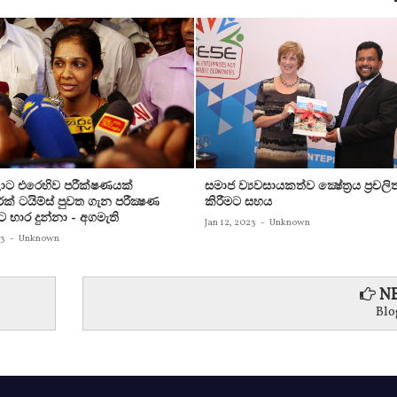
ට එරෙහිව පරීක්‌ෂණයක්‌
සමාජ ව්‍යවසායකත්ව ක්‍ෂේත්‍රය ප්‍රචලි
ක්‌ ටයිම්ස්‌ පුවත ගැන පරීක්‍ෂණ
කිරීමට සහය
ට භාර දුන්නා - අගමැති
Jan 12, 2023
-
Unknown
23
-
Unknown
NE
Blo