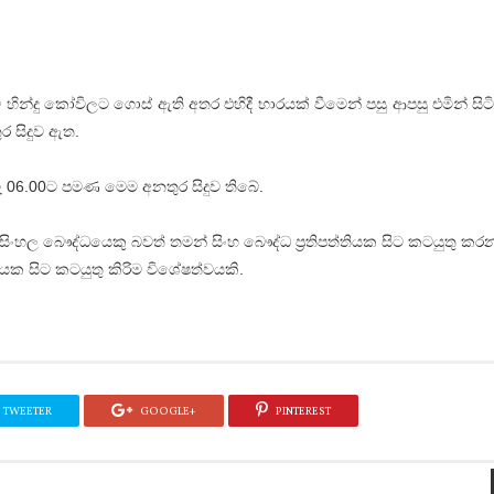
 හින්දු කෝවිලට ගොස් ඇති අතර එහිදී භාරයක් වීමෙන් පසු ආපසු එමින් සිටි
ර සිදුව ඇත.
 06.00ට පමණ මෙම අනතුර සිදුව තිබේ.
සිංහල බෞද්ධයෙකු බවත් තමන් සිංහ බෞද්ධ ප්‍රතිපත්තියක සිට කටයුතු කර
තියක සිට කටයුතු කිරිම විශේෂත්වයකි.
TWEETER
GOOGLE+
PINTEREST