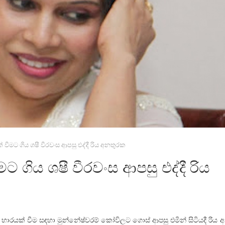
් වීමට ගිය ශෂී වීරවංස ආපසු එද්දී රිය අනතුරක
ට ගිය ශෂී වීරවංස ආපසු එද්දී රිය
 භාරයක් වීම සඳහා මුන්නේෂ්වරම් කෝවිලට ගොස් ආපසු එමින් සිටියදී රිය