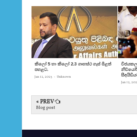
කිලෝ 5 හා කිලෝ 2.3 ගෘහස්ථ ගෑස් මිළත්
විජයකලා
පහළට.
නිව්යෝර්
සීඅයිඩිය
Jan 12, 2023
-
Unknown
Jan 12, 20
« PREV
Blog post