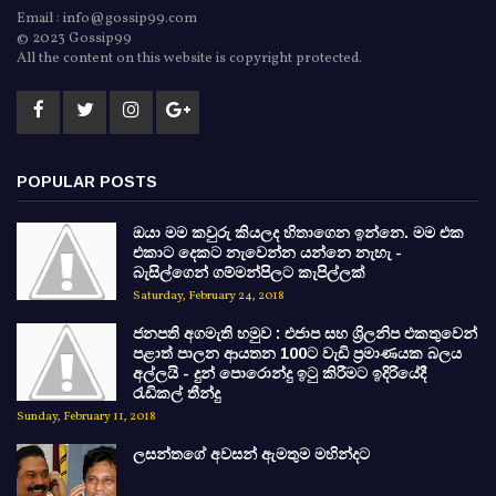
Email : info@gossip99.com
© 2023 Gossip99
All the content on this website is copyright protected.
POPULAR POSTS
ඔයා මම කවුරු කියලද හිතාගෙන ඉන්නෙ. මම එක
එකාට දෙකට නැවෙන්න යන්නෙ නැහැ -
බැසිල්ගෙන් ගම්මන්පිලට කැපිල්ලක්
Saturday, February 24, 2018
ජනපති අගමැති හමුව : එජාප සහ ශ්‍රිලනිප එකතුවෙන්
පළාත් පාලන ආයතන 100ට වැඩි ප්‍රමාණයක බලය
අල්ලයි - දුන් පොරොන්දු ඉටු කිරීමට ඉදිරියේදී
රැඩිකල් තීන්දු
Sunday, February 11, 2018
ලසන්තගේ අවසන් ඇමතුම මහින්දට