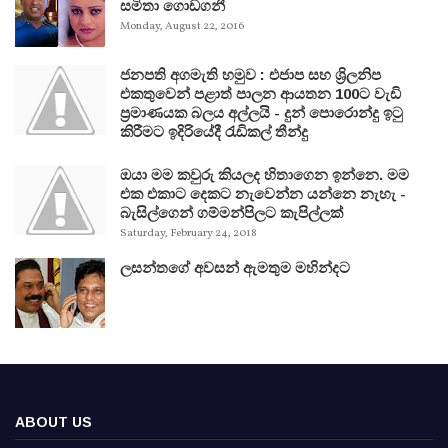
සමිතා ගොඩගනී
Monday, August 22, 2016
ජනපති අගමැති හමුව : එජාප සහ ශ්‍රිලනිප
එකතුවෙන් පළාත් පාලන ආයතන 100ට වැඩි
ප්‍රමාණයක බලය අල්ලයි - දුන් පොරොන්දු ඉටු
කිරීමට ඉදිරියේදී රැඩිකල් තීන්දු
ඔයා මම කවුරු කියලද හිතාගෙන ඉන්නෙ. මම
එක එකාට දෙකට නැවෙන්න යන්නෙ නැහැ -
බැසිල්ගෙන් ගම්මන්පිලට කැපිල්ලක්
Saturday, February 24, 2018
ලසන්තගේ අවසන් ඇමතුම මහින්දට
ABOUT US