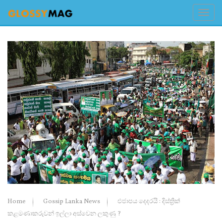
Home
Gossip Lanka News
එජාපය දෙදරයි : දිස්ත්‍රික්
කළමණාකරුවන් ඉල්ලා අස්වෙන ලකුණු ?