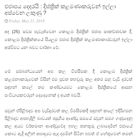
එජාපය දෙදරයි : දිස්ත්‍රික් කළමණාකරුවන් ඉල්ලා
අස්වෙන ලකුණු ?
Friday, May 25, 2018
අද (25) සවස පැවැත්වෙන කොළඹ දිස්ත්‍රික් එජාප සාකච්ඡාවක දී,
කොළඹ දිස්ත්‍රික්කයේ සියලුම එජාප දිස්ත්‍රික් කළමණාකාරවරුන් ඉල්ලා
අස්වීමට යන බවට වාර්තා වේ.
මේ සම්බන්ධයෙන් අප කල විමසීමක දී කොළඹ දිස්ත්‍රික්
කළමනාකරුවෙක් විසින් එම පුවත තහවුරු කල අතර ඔහු වැඩි දුරටත්
සඳහන් කලේ තම කණ්ඩායමට කොළඹ දිස්ත්‍රිකයේ ආසන
සංවිධායකවරුන් දෙදෙනෙක් ද අයත් බවයි.
ඔවුන් ඒපිළිබදව අප වැඩිදුරටත් කල විමසිමකදී සදහන් කලේ ඉදිරිගමන
පිළිබදව අපහැදිලි බාවයත් පසුගිය ආණ්ඩු සමයේ ඔවුන් සමග ගණුදෙනු
කල අයට වර්තමාන ආණ්ඩුවේද ඉහල තනතුරු ලබාදෙමින් එජායේ
කොට ඇදි අලින් අඝාදයට ඇද දමමින් සිටින බවත් ඒ හේතුවෙන් තමන්