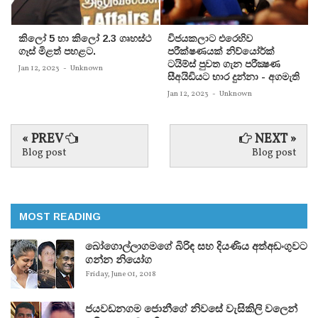
කිලෝ 5 හා කිලෝ 2.3 ගෘහස්ථ
විජයකලාට එරෙහිව
ගෑස් මිළත් පහළට.
පරීක්‌ෂණයක්‌ නිව්යෝර්ක්‌
ටයිම්ස්‌ පුවත ගැන පරීක්‍ෂණ
Jan 12, 2023
-
Unknown
සීඅයිඩියට භාර දුන්නා - අගමැති
Jan 12, 2023
-
Unknown
« PREV
NEXT »
Blog post
Blog post
MOST READING
බෝගොල්ලාගමගේ බිරිඳ සහ දියණිය අත්අඩංගුවට
ගන්න නියෝග
Friday, June 01, 2018
ජයවඩනගම ජොනීගේ නිවසේ වැසිකිලි වලෙන්