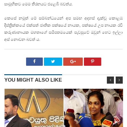
සාමූහිකව මෙම තීරනයට එළෙබි බවත්ය.
කෙසේ නමුත් මේ සම්බන්ධයෙන් අප සමඟ අදහස් දැක්වූ කොළඹ
දිස්ත්‍රික්කයේ එක්සත් ජාතික පක්ෂයේ නායක, පක්ෂයේ උප නායක රවී
කරුණානායක මහතාගේ සමීපතමයෙක් පැවසුවේ ඔවුන් හෙට ඉල්ලා
අස් නොවන බවත් ය.
YOU MIGHT ALSO LIKE