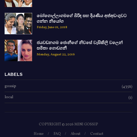
බෝගොල්ලාගමගේ බිරිඳ සහ දියණිය අත්අඩංගුවට
ගන්න නියෝග
Friday, June 01, 2018
ජයවඩනගම ජොනීගේ නිවසේ වැසිකිලි වලෙන්
සමිතා ගොඩගනී
Monday, August 22, 2016
LABELS
gossip
(4358)
local
(1)
COPYRIGHT ©
2026 MINI GOSSIP
Home
FAQ
About
Contact