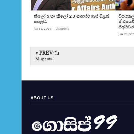
කිලෝ 5 හා කිලෝ 2.3 ගෘහස්ථ ගෑස් මිළත්
විජයකලා
පහළට.
නිව්යෝර්
සීඅයිඩිය
Jan 12, 2023
-
Unknown
Jan 12, 20
« PREV
Blog post
ABOUT US