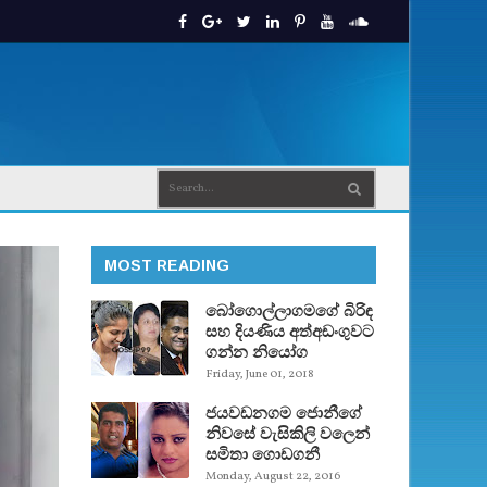
MOST READING
බෝගොල්ලාගමගේ බිරිඳ
සහ දියණිය අත්අඩංගුවට
ගන්න නියෝග
Friday, June 01, 2018
ජයවඩනගම ජොනීගේ
නිවසේ වැසිකිලි වලෙන්
සමිතා ගොඩගනී
Monday, August 22, 2016