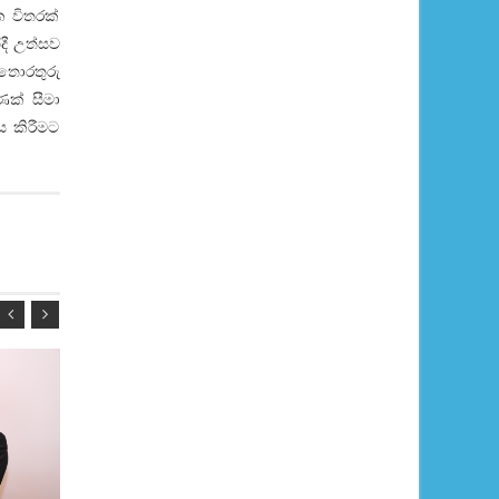
ක විතරක්
දී උත්සව
 තොරතුරු
ණක් සීමා
ය කිරීමට