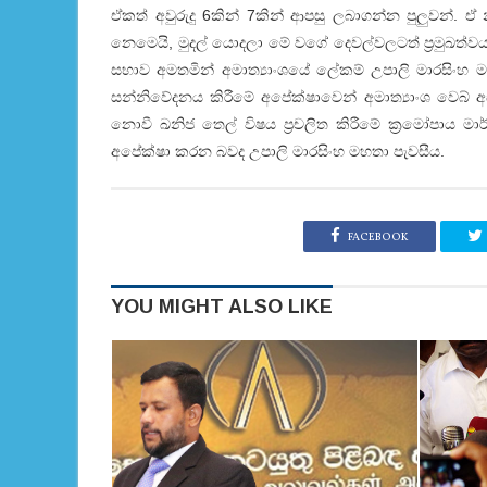
ඒකත් අවුරුදු 6කින් 7කින් ආපසු ලබාගන්න පුලුවන්.
නෙමෙයි, මුදල් යොදලා මේ වගේ දෙවල්වලටත් ප්‍රමුඛත්වය
සභාව අමතමින් අමාත්‍යාංශයේ ලේකම් උපාලි මාරසිංහ 
සන්නිවේදනය කිරීමේ අපේක්ෂාවෙන් අමාත්‍යාංශ වෙබ් 
නොවී ඛනිජ තෙල් විෂය ප්‍රචලිත කිරීමේ ක්‍රමෝපාය ම
අපේක්ෂා කරන බවද උපාලි මාරසිංහ මහතා පැවසීය.
FACEBOOK
YOU MIGHT ALSO LIKE