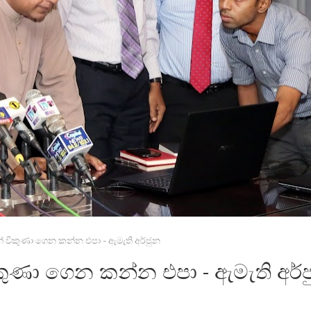
් විකුණා ගෙන කන්න එපා - ඇමැති අර්ජුන
කුණා ගෙන කන්න එපා - ඇමැති අර්