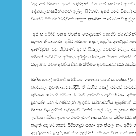
“අද අපි වගේම අපේ දරුවනුත් නිදහසේ ඉන්නේ අපේ රටේ
දේශපාලනඥයින්ගෙන් ඉල්ලා සිටිනවා අපේ රටේ වීරෝදාර
වගේම මම රණවිරුවන්ගෙනුත් ඉතාමත් කාරුණිකව ඉල්ලා 
අපි හැමෝම පක්ෂ විපක්ෂ භේදයෙන් තොරව රණවිරුන්ට
සලකා තිබෙනවා. අපිට අමතක නැහැ පසුගිය ආණ්ඩුව අපේ
ආණ්ඩුවක් එදා තිබුණේ. අද ඒ සියල්ල වෙනස් වෙලා. අ
සම්පත් සංවර්ධන අමාත්‍ය අර්ජුන රණතුංග මහතා පවසයි. 
කළ නව වෙබ් අඩවිය විවෘත කිරීමේ අවස්ථාවට එක් වෙමින
ඛනිජ තෙල් සම්පත් සංවර්ධන අමාත්‍යාංශයේ යාවත්කාලීන
කාර්යාල ශ්‍රවණාගාරයේදීයි. ඒ ඛනිජ තෙල් සම්පත් සංවර
ශ්‍රවණාගාරයේදී විවෘත කිරීමේ උත්සවය පැවැත්විණ. අමා
ප්‍රනාන්දු යන මහත්වරුන් ඇතුළුව සම්භාවනීය අමුත්තන් 
මහතා වැඩිදුරටත් පැවසුවේ ඛනිජ තෙල් මිල පාලනය කිරී
ඉන්ධන පිරිපහදුවකට රටේ මුදල් ආයෝජනය කිරීම වඩාත් 
කළත් අද වෙනකම් පිරිපහදුව සඳහා අත තියල නෑ. අපිට හ
අවුරුද්දකට ඉතුරු කරන්න පුලුවන්. මේ පොඩි ගානක් නෙ