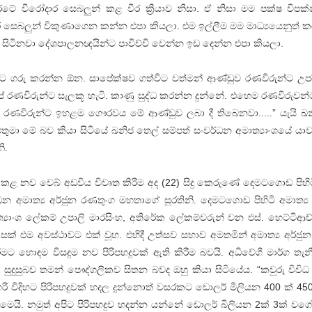
 වීරෝදාර සෙබලුන් කළ වීර ක්‍රියාව නිසා. ඒ නිසා මම පක්ෂ විපක්
 සෙබලුන් විකුණාගෙන කන්න එපා කියලා. එම ඉල්ලීම මම මාධ්‍යයෙනුත් 
සිටිනවා දේශපාලනඥයින්ට පාවිච්චි වෙන්න ඉඩ දෙන්න එපා කියලා.
 ගරු කරන්න ඕන. සාපේක්ෂව ගත්විට වත්මන් ආණ්ඩුව රණවිරුන්ට උප
 රණවිරුන්ට සැලකූ හැටි. කාණු සුද්ධ කරන්න දුන්නේ. එහෙම රණවිරුවන
ද රණවිරුන්ට ඉහළම ගෞරවය මේ ආණ්ඩුව ලබා දී තිබෙනවා.....” යැයි ඛ
එතුමා මේ බව කියා සිටියේ ඛනිජ තෙල් සම්පත් සංවර්ධන අමාත්‍යාංශයේ යා
ි.
 කළ නව වෙබ් අඩවිය විවෘත කිරීම අද (22) සිදු කෙරුණේ දෙමටගොඩ පිහිටි
්ධන අමාත්‍ය අර්ජුන රණතුංග මහතාගේ සුරතිනි. දෙමටගොඩ පිහිටි අමාත්‍ය
ත්‍යාංශ ලේකම් උපාලි මාරසිංහ, අතිරේක ලේකම්වරුන් වන එස්. හෙට්ටිආච්
රැසක් එම අවස්ථාවට එක් වූහ. එහිදී උත්සව සභාව අමතමින් අමාත්‍ය අර්ජු
මට හොඳම විසදුම නව පිරිපහදුවක් ඇති කිරීම බවයි. අධිවේගී මාර්ග තැ
සුදුසුබව තමන් පෞද්ගලිකව සිතන බවද ඔහු කියා සිටියේය. “කවුරු විවි
රි විදිහට පිරිපහදුවක් හදල දුන්නොත් වසරකට ඩොලර් මිලියන 400 ක් 45
මෙයි. නමුත් අපිට පිරිපහදුව හදන්න යන්නේ ඩොලර් බිලියන 2ක් 3ක් වග