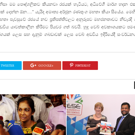
 ඒ නිසා මම පෞද්ගලිකව කියනවා රජයක් හැටියට, අධිවේගී මාර්ග හදන එ
ක් දෙන්න ඕන….” යැයිද අමාත්‍ය අර්ජුන රණතුංග මහතා කියා සියේය. මෙහි
මහතා පැවසුවේ රජයේ නව ප්‍රතිපත්තිවලට අනුරූපව මහජනතාවට නිවැරදි
අඩවිය යාවත්කාලීන කිරීමට පියවර ගත් බවයි. හුදු වෙබ් අවකාශයකට පම
ාර්ගයක් ලෙස සහ දැනුම් ගබඩාවක් ලෙස වෙබ් අඩවිය ඉදිරියේදී සංවර්ධන
TWEETER
GOOGLE+
PINTEREST