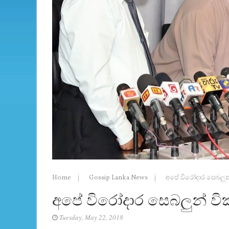
Home
Gossip Lanka News
අපේ විරෝදාර සෙබලුන
අපේ විරෝදාර සෙබලුන් වි
Tuesday, May 22, 2018