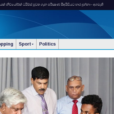
 නිව්යෝර්ක්‌ ටයිම්ස්‌ පුවත ගැන පරීක්‍ෂණ සීඅයිඩියට භාර දුන්නා - අගමැති
opping
Sport
Politics