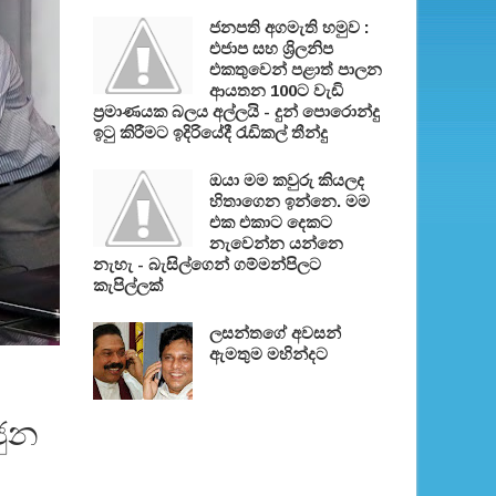
ජනපති අගමැති හමුව :
එජාප සහ ශ්‍රිලනිප
එකතුවෙන් පළාත් පාලන
ආයතන 100ට වැඩි
ප්‍රමාණයක බලය අල්ලයි - දුන් පොරොන්දු
ඉටු කිරීමට ඉදිරියේදී රැඩිකල් තීන්දු
ඔයා මම කවුරු කියලද
හිතාගෙන ඉන්නෙ. මම
එක එකාට දෙකට
නැවෙන්න යන්නෙ
නැහැ - බැසිල්ගෙන් ගම්මන්පිලට
කැපිල්ලක්
ලසන්තගේ අවසන්
ඇමතුම මහින්දට
ජුන