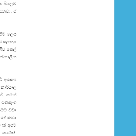
ෂ සියලුම
කරනවා. ඒ
රිම ලෙස
්ට සලකපු
නිජ තෙල්
වත්කාලීන
 අමාත්‍ය
 කාර්යාල
චි, සමන්
න රණතුංග
නීමට වඩා
ධ දේ කතා
0 ක් අපට
ේ ගාණක්.