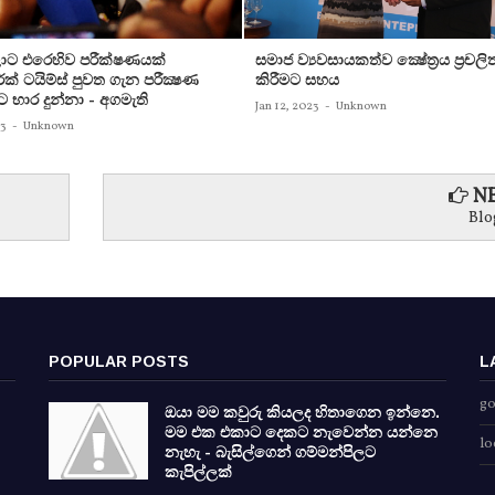
ට එරෙහිව පරීක්‌ෂණයක්‌
සමාජ ව්‍යවසායකත්ව ක්‍ෂේත්‍රය ප්‍රචලි
ක්‌ ටයිම්ස්‌ පුවත ගැන පරීක්‍ෂණ
කිරීමට සහය
ට භාර දුන්නා - අගමැති
Jan 12, 2023
-
Unknown
23
-
Unknown
NE
Blo
POPULAR POSTS
L
go
ඔයා මම කවුරු කියලද හිතාගෙන ඉන්නෙ.
මම එක එකාට දෙකට නැවෙන්න යන්නෙ
lo
නැහැ - බැසිල්ගෙන් ගම්මන්පිලට
කැපිල්ලක්