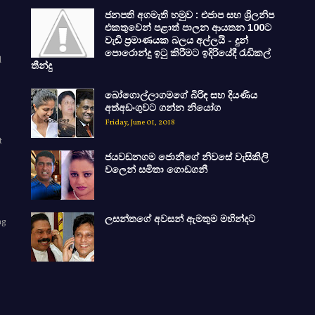
ජනපති අගමැති හමුව : එජාප සහ ශ්‍රිලනිප
එකතුවෙන් පළාත් පාලන ආයතන 100ට
වැඩි ප්‍රමාණයක බලය අල්ලයි - දුන්
පොරොන්දු ඉටු කිරීමට ඉදිරියේදී රැඩිකල්
d
තීන්දු
බෝගොල්ලාගමගේ බිරිඳ සහ දියණිය
අත්අඩංගුවට ගන්න නියෝග
Friday, June 01, 2018
t
ජයවඩනගම ජොනීගේ නිවසේ වැසිකිලි
වලෙන් සමිතා ගොඩගනී
ලසන්තගේ අවසන් ඇමතුම මහින්දට
ng
e