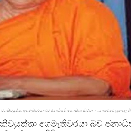
වගකිවයුත්තා අගමැතිවරයා බව ජනාධිපති නොකියා කිව්වා‘ - ඉනාමළුවේ සුමංගල හි
ිවයුත්තා අගමැතිවරයා බව ජනාධි