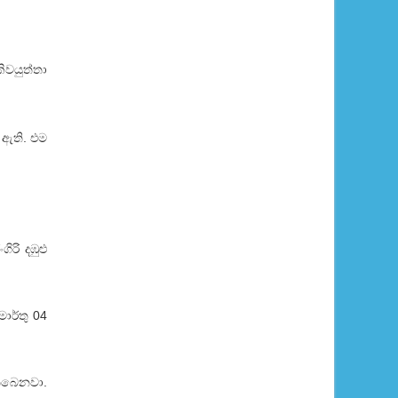
ිවයුත්තා
 ඇති. එම
රි දඹුළු
ාර්තු 04
තිබෙනවා.