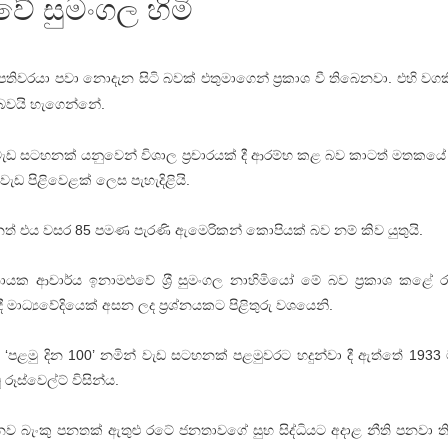
වේ සුමංගල හිමි
වරයා පවා නොදැන සිටි බවක් එතුමාගෙන් ප‍්‍රකාශ වී තිබෙනවා. එහි වගක
 බවයි හැගෙන්නේ.
ැඩ සටහනක් යනුවෙන් විශාල ප‍්‍රචාරයක් දී ආරම්භ කළ බව කාටත් මතකයේ
ැඩ පිළිවෙළක් ලෙස පැහැදිළියි.
නත් එය වසර 85 පමණ පැරණි ඇමෙරිකන් කොපියක් බව නම් කිව යුතුයි.
යක ආචාර්ය ඉනාමළුවේ ශ‍්‍රී සුමංගල නාහිමියෝ මේ බව ප‍්‍රකාශ කළේ රංගි
මාධ්‍යවේදියෙක් අසන ලද ප‍්‍රශ්නයකට පිළිතුරු වශයෙනි.
 ‘පළමු දින 100’ නමින් වැඩ සටහනක් පළමුවරට හදුන්වා දී ඇත්තේ 1933 ම
ූස්වෙල්ට් විසින්ය.
 නව බැංකු පනතක් ඇතුළු රටේ ජනතාවගේ සුභ සිද්ධියට අදාළ නීති පනවා 