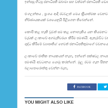
ඉන්පසු හිටපු ජනාධිපති ඔබාමා සහ වත්මන් ජනාධිපති ඩොනල්ඞ
එංගලන්තය , ප‍්‍රංශය ආදි රටවලත් මෙය ක‍්‍රියාත්මක ව
නිර්ණායකයක් වශයෙනුයි පිළිගෙන තිබෙන්නේ.
කොපි කළ හැකි වුවත් සම කළ නොහැකිය යන කියමනට 
වැඩක් ලංකාවේ අගමැතිවරයා කිරීම පමණයි. ඇතැම්විට 
ශුද්ධ කිරීමේ ව්‍යාපෘතිය‘ හෙවත් ජනාධිපතිතුමාගේ වචනයෙ
ලංකාවේ ජාතික නායකයන් නැහැ. ඉන්නේ පක්ෂවල නායක
පමණයි අවධානය යොමු කරන්නේ. මුලූ රටම ගැන සිතන
බලාපොරොත්තු වෙන්න බැහැ.
FACEBOOK
YOU MIGHT ALSO LIKE