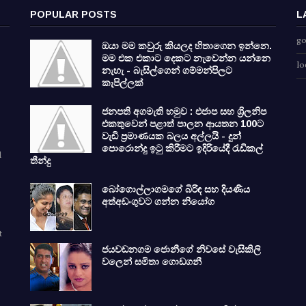
POPULAR POSTS
L
go
ඔයා මම කවුරු කියලද හිතාගෙන ඉන්නෙ.
මම එක එකාට දෙකට නැවෙන්න යන්නෙ
lo
නැහැ - බැසිල්ගෙන් ගම්මන්පිලට
කැපිල්ලක්
ජනපති අගමැති හමුව : එජාප සහ ශ්‍රිලනිප
එකතුවෙන් පළාත් පාලන ආයතන 100ට
වැඩි ප්‍රමාණයක බලය අල්ලයි - දුන්
පොරොන්දු ඉටු කිරීමට ඉදිරියේදී රැඩිකල්
d
තීන්දු
බෝගොල්ලාගමගේ බිරිඳ සහ දියණිය
අත්අඩංගුවට ගන්න නියෝග
t
ජයවඩනගම ජොනීගේ නිවසේ වැසිකිලි
වලෙන් සමිතා ගොඩගනී