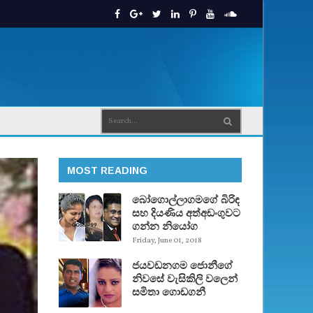
MOST READING
බෝගොල්ලාගමගේ බිරිඳ
සහ දියණිය අත්අඩංගුවට
ගන්න නියෝග
Friday, June 01, 2018
ජයවඩනගම ජොනීගේ
නිවසේ වැසිකිලි වලෙන්
සමිතා ගොඩගනී