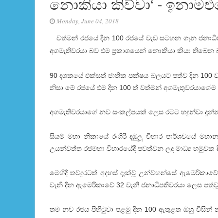
නොකියා කිව්වා‘ - ඉනාමළු
Monday, June 04, 2018
වත්මන් රජයේ දින 100 රජයේ වැඩ සටහන ගැන ජනාධිපති
අගමැතිවරයා බව එම ප‍්‍රකාශයෙන් නොකියා කියා තිබෙන
90 දශකයේ එක්සත් ජාතික පක්ෂය බලයට පත්ව දින 100 ව
නිසා මේ රජයේ එම දින 100 ත් වත්මන් අගමැතුවරයාගේම ව
අගමැතිවරයාගේ නව සංකල්පයක් ලෙස රටට හඳුන්වා දුන්
සියම් මහා නිකායේ රංගිරි දඹුලූ විහාර පාර්ශවයේ මහානා
උයන්වත්ත රජමහා විහාරයේදී පවත්වන ලද මාධ්‍ය හමුවක දී 
මෙහිදී තවදුරටත් අදහස් දැක්වූ උන්වහන්සේ ඇමෙරිකාවේ
වැනි දින ඇමෙරිකාවේ 32 වැනි ජනාධිපතිවරයා ලෙස පත්වූ ර
තම නව රජය පිහිටුවා පළමු දින 100 ඇතුළත ඔහු විසින්