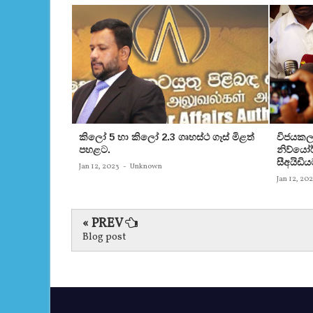
කිලෝ 5 හා කිලෝ 2.3 ගෘහස්ථ ගෑස් මිළත්
විජයකලා
පහළට.
නිව්යෝර්
සීඅයිඩිය
Jan 12, 2023
-
Unknown
Jan 12, 20
« PREV
Blog post