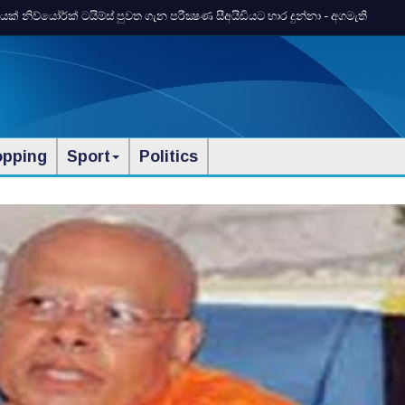
 නිව්යෝර්ක්‌ ටයිම්ස්‌ පුවත ගැන පරීක්‍ෂණ සීඅයිඩියට භාර දුන්නා - අගමැති
opping
Sport
Politics