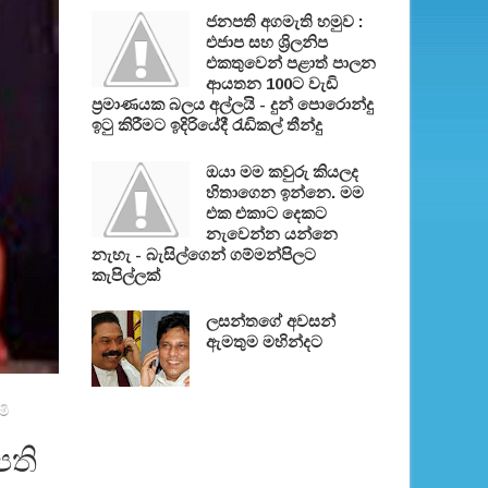
ජනපති අගමැති හමුව :
එජාප සහ ශ්‍රිලනිප
එකතුවෙන් පළාත් පාලන
ආයතන 100ට වැඩි
ප්‍රමාණයක බලය අල්ලයි - දුන් පොරොන්දු
ඉටු කිරීමට ඉදිරියේදී රැඩිකල් තීන්දු
ඔයා මම කවුරු කියලද
හිතාගෙන ඉන්නෙ. මම
එක එකාට දෙකට
නැවෙන්න යන්නෙ
නැහැ - බැසිල්ගෙන් ගම්මන්පිලට
කැපිල්ලක්
ලසන්තගේ අවසන්
ඇමතුම මහින්දට
මි
පති