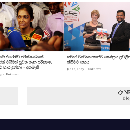
ට එරෙහිව පරීක්‌ෂණයක්‌
සමාජ ව්‍යවසායකත්ව ක්‍ෂේත්‍රය ප්‍රචලි
ක්‌ ටයිම්ස්‌ පුවත ගැන පරීක්‍ෂණ
කිරීමට සහය
ට භාර දුන්නා - අගමැති
Jan 12, 2023
-
Unknown
23
-
Unknown
NE
Blo