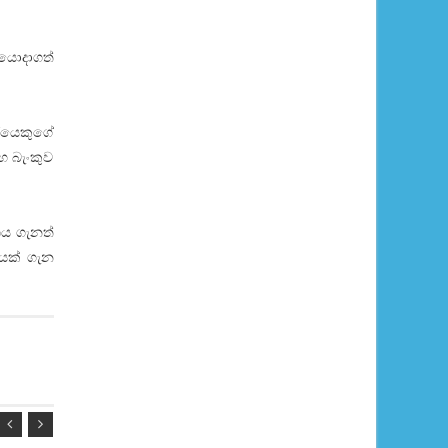
 යොදාගත්
රයෙකුගේ
හ බැංකුව
ය ගැනත්
යක් ගැන