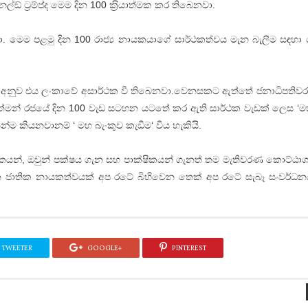
් ට‍්‍රම්ප්ද මෙම දින 100 ක‍්‍රියාත්මක කර තිබෙනවා.
ෙනවා. මෙම පළමු දින 100 රාජ්‍ය නායකයාගේ සාර්ථකත්වය මැන බැලීම සඳහා
අනුව එය ලංකාවේ අසාර්ථක වී තිබෙනවා.වෙනසකට ඇත්තේ ජනාධිපතිව
වත්මන් රජයේ දින 100 වැඩ සටහන යටතේ කර ඇති සාර්ථක වැඩක් ලෙස ‘ම
න්ම කියනවානම් ‘ මහ බැංකුව කැඞීම‘ විය හැකියි.
යන්, ඔවුන් පක්ෂය ගැන සහ පාක්ෂිකයන් ගැනත් තම මැතිවරණ කොට්ඨාශ
 ජාතික නායකත්වයක් අප රටේ බිහිවෙන තෙක් අප රටේ සැබෑ සංවර්ධන
TWEETER
GOOGLE+
PINTEREST