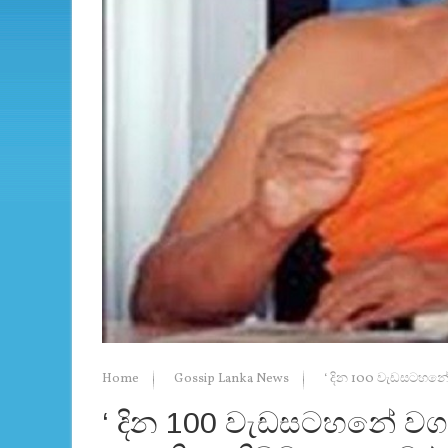
Home
Gossip Lanka News
‘ දින 100 වැඩසටහනේ 
‘ දින 100 වැඩසටහනේ වගක