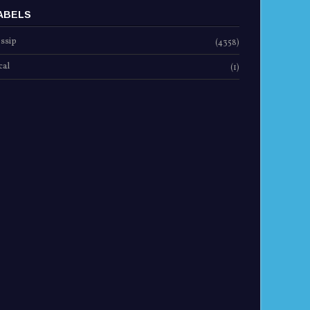
ABELS
ssip
(4358)
cal
(1)