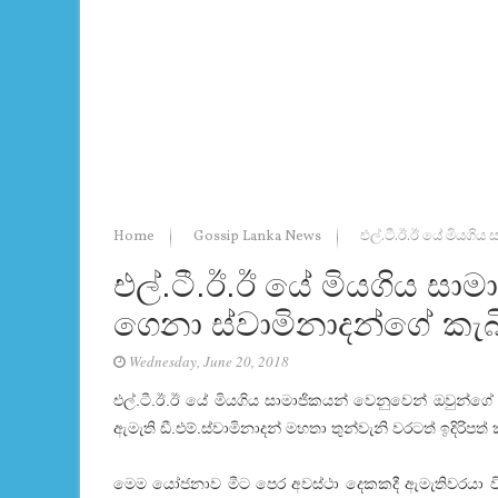
Home
Gossip Lanka News
එල්.ටී.ඊ.ඊ යේ මියගිය
එල්.ටී.ඊ.ඊ යේ මියගිය සා
ගෙනා ස්වාමිනාදන්ගේ කැබින
Wednesday, June 20, 2018
එල්.ටී.ඊ.ඊ යේ මියගිය සාමාජිකයන් වෙනුවෙන් ඔවුන්ගේ 
ඇමැති ඩී.එම්.ස්වාමිනාදන් මහතා තුන්වැනි වරටත් ඉදිරිපත් 
මෙම යෝජනාව මීට පෙර අවස්ථා දෙකකදී ඇමැතිවරයා විසි