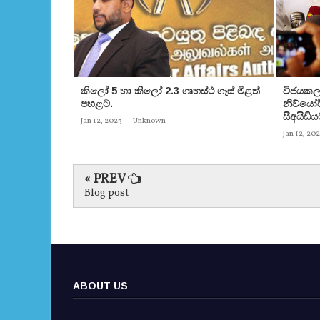
කිලෝ 5 හා කිලෝ 2.3 ගෘහස්ථ ගෑස් මිළත්
විජයකලා
පහළට.
නිව්යෝර්
සීඅයිඩිය
Jan 12, 2023
-
Unknown
Jan 12, 20
« PREV
Blog post
ABOUT US