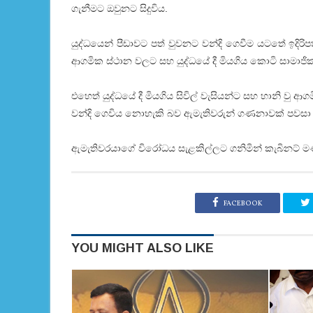
ගැනීමට ඔවුනට සිදුවිය.
යුද්ධයෙන් පීඩාවට පත් වුවනට වන්දි ගෙවීම යටතේ ඉදිරිපත් 
ආගමික ස්ථාන වලට සහ යුද්ධයේ දී මියගිය කොටි සාමාජි
එහෙත් යුද්ධයේ දී මියගිය සිවිල් වැසියන්ට සහ හානි වු
වන්දි ගෙවිය නොහැකි බව ඇමැතිවරුන් ගණනාවක් පවසා
ඇමැතිවරයාගේ විරෝධය සැළකිල්ලට ගනිමින් කැබිනට් මණ්
FACEBOOK
YOU MIGHT ALSO LIKE