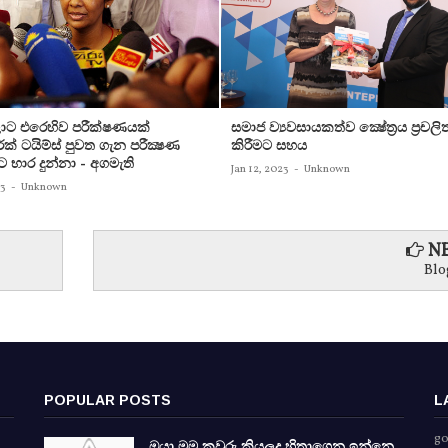
ට එරෙහිව පරීක්‌ෂණයක්‌
සමාජ ව්‍යවසායකත්ව ක්‍ෂේත්‍රය ප්‍රචලි
ක්‌ ටයිම්ස්‌ පුවත ගැන පරීක්‍ෂණ
කිරීමට සහය
ට භාර දුන්නා - අගමැති
Jan 12, 2023
-
Unknown
23
-
Unknown
NE
Blo
POPULAR POSTS
L
go
ඔයා මම කවුරු කියලද හිතාගෙන ඉන්නෙ.