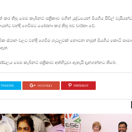
කර තිබු මෙම කැබිනට් පත්‍රිකාව මගින් යුද්ධයෙන් මියගිය සිවිල් වැසියන්ට
කයන්ට වන්දි ගෙවීමට යෝජනා කර තිබු බව වාර්තා වේ.
 ආගමික ස්ථාන වලට වන්දි ගෙවීම ගැටලුවක් නොවන නමුත් මියගිය කොටි සාමා
 ඇත.
ඩලය මෙම කැබිනට් පත්‍රිකාව අත්හිටුවා ඇතැයි දැනගන්නට තිබේ.
TWEETER
GOOGLE+
PINTEREST