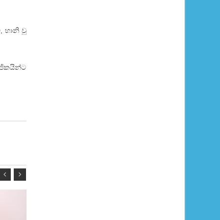
, හානි වු
ජිකයින්ට