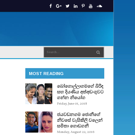
MOST READING
බෝගොල්ලාගමගේ බිරිඳ
සහ දියණිය අත්අඩංගුවට
ගන්න නියෝග
Friday, June 01, 2018
ජයවඩනගම ජොනීගේ
නිවසේ වැසිකිලි වලෙන්
සමිතා ගොඩගනී
Monday, August 22, 2016