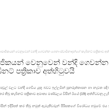
 සාමාජිකයන් වෙනුවෙන් වන්දි ගෙවන්න ගෙනා ස්වාමිනාදන්ගේ කැබිනට් පත්‍රිකාව අත්
මාජිකයන් වෙනුවෙන් වන්දි ගෙවන්න
ට් පත්‍රිකාව අත්හිටුවයි
පවුල් වලට වන්දි ගෙවිය යුතු බවට ඉල්ලමින් පුනරුත්තාපන හා නැවත පදිංච
කර තිබු කැබිනට් පත්‍රිකාව අමාත්‍ය මණ්ඩලය විසින් ඊයේ (19) අත්හිටවනු ලැබ
න් ඉදිරිපත් කර තිබු නමුත් ඇමැතිවරුන් පිරිසකගේ විරෝධය හමුවේ එය