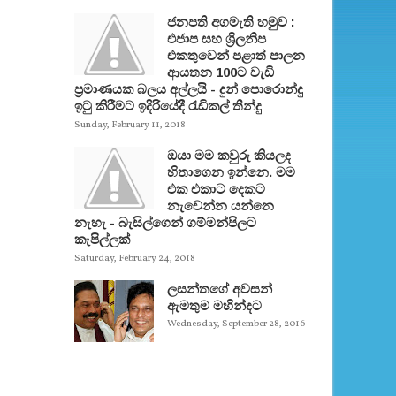
ජනපති අගමැති හමුව :
එජාප සහ ශ්‍රිලනිප
එකතුවෙන් පළාත් පාලන
ආයතන 100ට වැඩි
ප්‍රමාණයක බලය අල්ලයි - දුන් පොරොන්දු
ඉටු කිරීමට ඉදිරියේදී රැඩිකල් තීන්දු
Sunday, February 11, 2018
ඔයා මම කවුරු කියලද
හිතාගෙන ඉන්නෙ. මම
එක එකාට දෙකට
නැවෙන්න යන්නෙ
නැහැ - බැසිල්ගෙන් ගම්මන්පිලට
කැපිල්ලක්
Saturday, February 24, 2018
ලසන්තගේ අවසන්
ඇමතුම මහින්දට
Wednesday, September 28, 2016