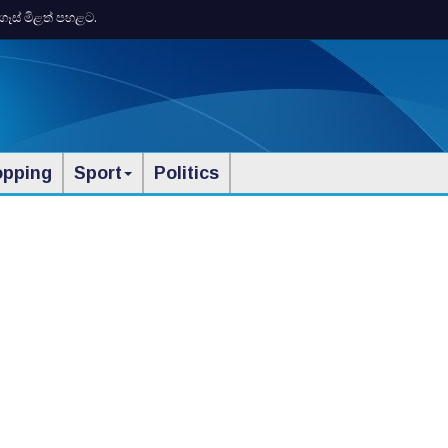
ගෑස් මිළත් පහළට.
opping
Sport
Politics