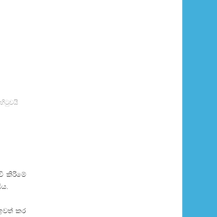
හිටුවයි
ි කිරිමේ
ීය.
 ඉවත් කර