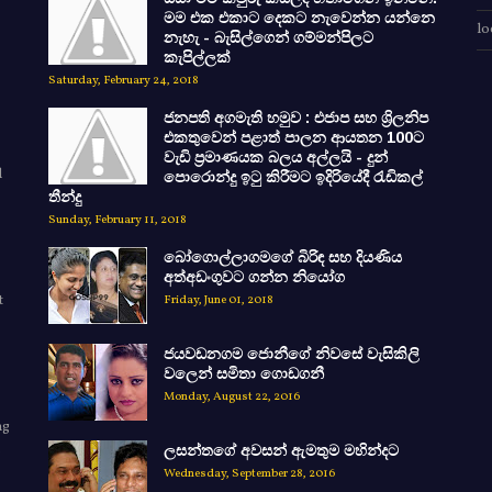
මම එක එකාට දෙකට නැවෙන්න යන්නෙ
lo
නැහැ - බැසිල්ගෙන් ගම්මන්පිලට
කැපිල්ලක්
Saturday, February 24, 2018
ජනපති අගමැති හමුව : එජාප සහ ශ්‍රිලනිප
එකතුවෙන් පළාත් පාලන ආයතන 100ට
වැඩි ප්‍රමාණයක බලය අල්ලයි - දුන්
d
පොරොන්දු ඉටු කිරීමට ඉදිරියේදී රැඩිකල්
තීන්දු
Sunday, February 11, 2018
බෝගොල්ලාගමගේ බිරිඳ සහ දියණිය
අත්අඩංගුවට ගන්න නියෝග
t
Friday, June 01, 2018
ජයවඩනගම ජොනීගේ නිවසේ වැසිකිලි
වලෙන් සමිතා ගොඩගනී
Monday, August 22, 2016
ng
ලසන්තගේ අවසන් ඇමතුම මහින්දට
e
Wednesday, September 28, 2016