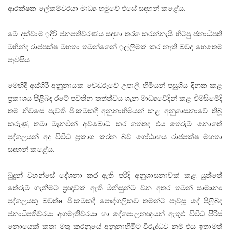
ආරක්‌ෂක ලේකම්වරයා මාධ්‍ය හමුවේ එසේ සඳහන් කළේය.
මේ දක්‌වාම ඉදිරි ජනපතිවරණය සඳහා තරග කරන්නැයි හිටපු ජනාධිපති
මහින්ද රාජපක්‌ෂ මහතා තමන්ගෙන් ඉල්ලීමක්‌ කර නැති බවද හෙතෙම
පැවසීය.
මෙහිදී අස්‌ගිරි අනුනායක වෙඬරුවේ උපාලි හිමියන් පසුගිය දිනක කළ
ප්‍රකාශය පිළිබඳ රටේ පවතින තත්ත්වය ගැන මාධ්‍යවේදීන් කළ විමසීමේදී
තම නිවසේ පැවති පිංකමකදී අනුනාහිමියන් කළ අනුශාසනාවේ තිබූ
කරුණු තමා මැනවින් අවබෝධ කර ගත්තද එය තේරුම් නොගත්
පුද්ගලයන් අද විවිධ ප්‍රකාශ කරන බව ගෝඨාභය රාජපක්‌ෂ මහතා
සඳහන් කළේය.
බුදුන් වහන්සේ දේශනා කර ඇති පරිදි අනුශාසනාවක්‌ කළ යුත්තේ
තේරුම් ගැනීමට ප්‍රඥාවක්‌ ඇති මිනිසුන්ට වන අතර තමන් සාමාන්‍ය
පුද්ගලයකු බවත්a පිංකමකදී පෞද්ගලිකව තමන්ට පැවසූ දේ පිළිබඳ
ජනාධිපතිවරයා අගමැතිවරයා හා දේශපාලනඥයන් ඇතුළු විවිධ පිරිස්‌
නොයෙක්‌ කතා මතු කරනුයේ අනුනාහිමිට විරුද්ධව නම් එය ඉතාමත්