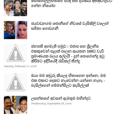
බෝගොල්ලාගමගේ බිරිඳ සහ දියණිය අත්අඩංගුවට
ගන්න නියෝග
ජයවඩනගම ජොනීගේ නිවසේ වැසිකිලි වලෙන්
සමිතා ගොඩගනී
ජනපති අගමැති හමුව : එජාප සහ ශ්‍රිලනිප
එකතුවෙන් පළාත් පාලන ආයතන 100ට වැඩි
ප්‍රමාණයක බලය අල්ලයි - දුන් පොරොන්දු ඉටු
කිරීමට ඉදිරියේදී රැඩිකල් තීන්දු
Sunday, February 11, 2018
ඔයා මම කවුරු කියලද හිතාගෙන ඉන්නෙ. මම
එක එකාට දෙකට නැවෙන්න යන්නෙ නැහැ -
බැසිල්ගෙන් ගම්මන්පිලට කැපිල්ලක්
ලසන්තගේ අවසන් ඇමතුම මහින්දට
Wednesday, September 28, 2016