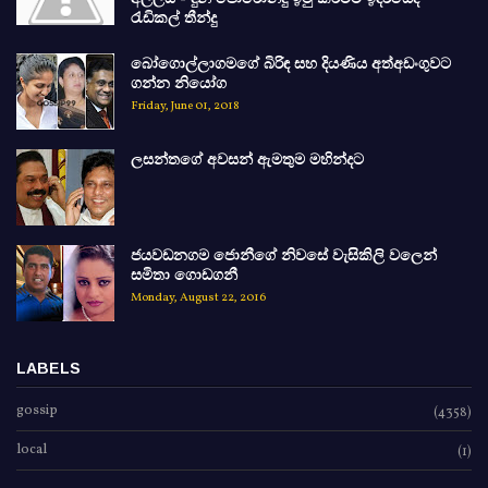
රැඩිකල් තීන්දු
බෝගොල්ලාගමගේ බිරිඳ සහ දියණිය අත්අඩංගුවට
ගන්න නියෝග
Friday, June 01, 2018
ලසන්තගේ අවසන් ඇමතුම මහින්දට
ජයවඩනගම ජොනීගේ නිවසේ වැසිකිලි වලෙන්
සමිතා ගොඩගනී
Monday, August 22, 2016
LABELS
gossip
(4358)
local
(1)