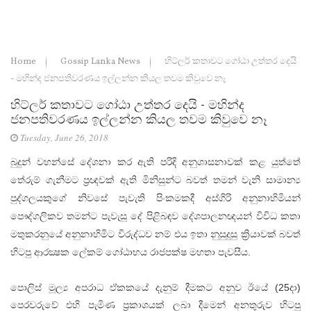
Home
Gossip Lanka News
හිට්‌ලර් කතාවට ගෝඨා උත්තර දෙයි
- මහින්ද ජනපතිවරණය ඉල්ලන්න කියල තවම කිවුවෙ නෑ
හිට්‌ලර් කතාවට ගෝඨා උත්තර දෙයි - මහින්ද
ජනපතිවරණය ඉල්ලන්න කියල තවම කිවුවෙ නෑ
Tuesday, June 26, 2018
බුදුන් වහන්සේ දේශනා කර ඇති පරිදි අනුශාසනාවක්‌ කළ යුත්තේ
තේරුම් ගැනීමට ප්‍රඥවක්‌ ඇති මිනිසුන්ට බවත් තමන් වැනි සාමාන්‍ය
පුද්ගලයකුගේ නිවසේ පැවැති පිංකමකදී අස්‌ගිරි අනුනාහිමියන්
පෞද්ගලිකව තමන්ට පැවැසූ දේ පිළිබඳව දේශපාලනඥයන් විවිධ කතා
මතුකරනුයේ අනුනාහිමිට විරුද්ධව නම් එය ඉතා නුසුදුසු ක්‍රියාවක්‌ බවත්
හිටපු ආරක්‍ෂක ලේකම් ගෝඨාභය රාජපක්‌ෂ මහතා පැවසීය.
පොලිස්‌ මූල්‍ය අපරාධ ඒකකයේ දැනුම් දීමකට අනුව ඊයේ (25දා)
පෙරවරුවේ එහි පැමිණ ප්‍රකාශයක්‌ ලබා දීමෙන් අනතුරුව හිටපු