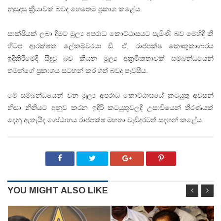
නුසුදුසු ක්‍රියාවක්‌ බවද හෙතෙම ප්‍රකාශ කළේය.
සාක්‌ෂියක්‌ ලබා දීමට මූල්‍ය අපරාධ කොට්‌ඨාසයට පැමිණි බව මෙහිදී කී
හිටපු ආරක්‌ෂක ලේකම්වරයා ඩී. ඒ. රාජපක්‌ෂ කෞතුකාගාරය
ඉදිකිරීමේදී සිදුවූ බව කියන මූල්‍ය අක්‍රමිකතාවක්‌ සම්බන්ධයෙන්
තමන්ගේ ප්‍රකාශය සටහන් කර ගත් බවද පැවසීය.
මේ සම්බන්ධයෙන් වන මූල්‍ය අපරාධ කොට්‌ඨාසයේ කටයුතු අවසන්
නිසා නීතියට අනුව කරන ඉදිරි කටයුතුවලදී උසාවියෙන් තීරණයක්‌
දෙනු ඇතැයිද ගෝඨාභය රාජපක්‌ෂ මහතා වැඩිදුරටත් සඳහන් කළේය.
YOU MIGHT ALSO LIKE