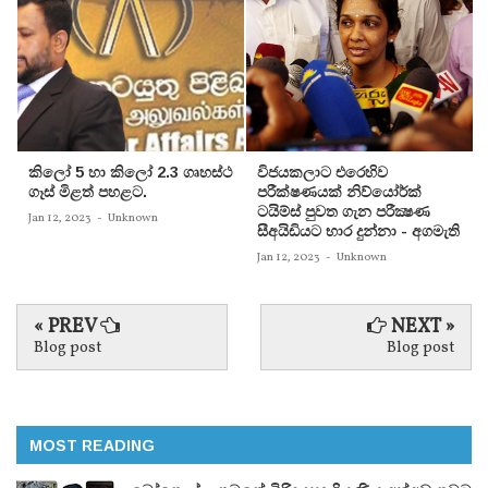
කිලෝ 5 හා කිලෝ 2.3 ගෘහස්ථ
විජයකලාට එරෙහිව
ගෑස් මිළත් පහළට.
පරීක්‌ෂණයක්‌ නිව්යෝර්ක්‌
ටයිම්ස්‌ පුවත ගැන පරීක්‍ෂණ
Jan 12, 2023
-
Unknown
සීඅයිඩියට භාර දුන්නා - අගමැති
Jan 12, 2023
-
Unknown
« PREV
NEXT »
Blog post
Blog post
MOST READING