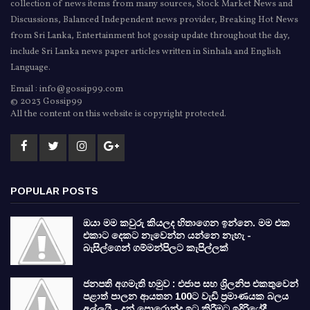
collection of news items from many sources, Stock Market News and
Discussions, Balanced Independent news provider, Breaking Hot News
from Sri Lanka, Entertainment hot gossip update throughout the day,
include Sri Lanka news paper articles written in Sinhala and English
Language.
Email : info@gossip99.com
© 2023 Gossip99
All the content on this website is copyright protected.
POPULAR POSTS
ඔයා මම කවුරු කියලද හිතාගෙන ඉන්නෙ. මම එක
එකාට දෙකට නැවෙන්න යන්නෙ නැහැ -
බැසිල්ගෙන් ගම්මන්පිලට කැපිල්ලක්
ජනපති අගමැති හමුව : එජාප සහ ශ්‍රිලනිප එකතුවෙන්
පළාත් පාලන ආයතන 100ට වැඩි ප්‍රමාණයක බලය
අල්ලයි - දුන් පොරොන්දු ඉටු කිරීමට ඉදිරියේදී