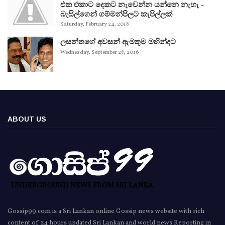
එක එකාට දෙකට නැවෙන්න යන්නෙ නැහැ -
බැසිල්ගෙන් ගම්මන්පිලට කැපිල්ලක්
Saturday, February 24, 2018
ලසන්තගේ අවසන් ඇමතුම මහින්දට
Wednesday, September 28, 2016
ABOUT US
Gossip99.com is a Sri Lankan online Gossip news website with rich
content of 24 hours updated Sri Lankan and world news Reporting in