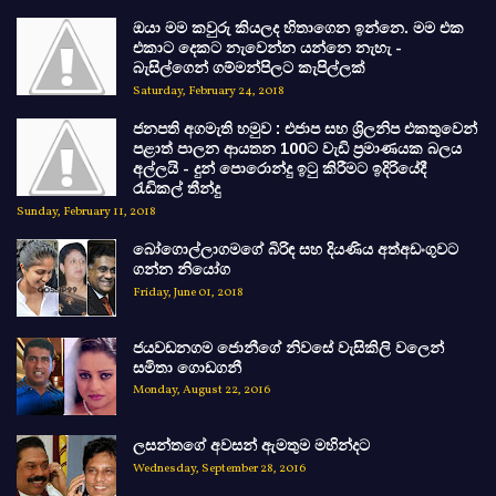
ඔයා මම කවුරු කියලද හිතාගෙන ඉන්නෙ. මම එක
එකාට දෙකට නැවෙන්න යන්නෙ නැහැ -
බැසිල්ගෙන් ගම්මන්පිලට කැපිල්ලක්
Saturday, February 24, 2018
ජනපති අගමැති හමුව : එජාප සහ ශ්‍රිලනිප එකතුවෙන්
පළාත් පාලන ආයතන 100ට වැඩි ප්‍රමාණයක බලය
අල්ලයි - දුන් පොරොන්දු ඉටු කිරීමට ඉදිරියේදී
රැඩිකල් තීන්දු
Sunday, February 11, 2018
බෝගොල්ලාගමගේ බිරිඳ සහ දියණිය අත්අඩංගුවට
ගන්න නියෝග
Friday, June 01, 2018
ජයවඩනගම ජොනීගේ නිවසේ වැසිකිලි වලෙන්
සමිතා ගොඩගනී
Monday, August 22, 2016
ලසන්තගේ අවසන් ඇමතුම මහින්දට
Wednesday, September 28, 2016