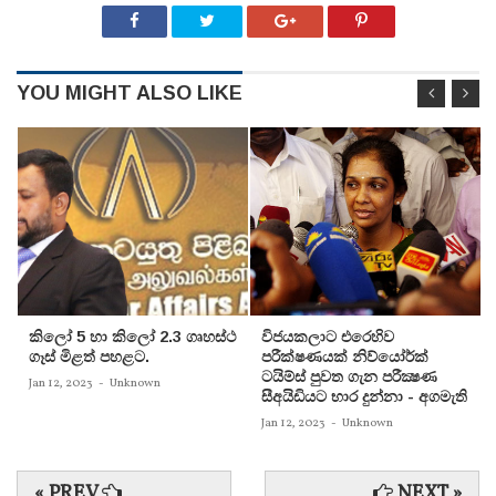
YOU MIGHT ALSO LIKE
කිලෝ 5 හා කිලෝ 2.3 ගෘහස්ථ
විජයකලාට එරෙහිව
ගෑස් මිළත් පහළට.
පරීක්‌ෂණයක්‌ නිව්යෝර්ක්‌
ටයිම්ස්‌ පුවත ගැන පරීක්‍ෂණ
Jan 12, 2023
-
Unknown
සීඅයිඩියට භාර දුන්නා - අගමැති
Jan 12, 2023
-
Unknown
« PREV
NEXT »