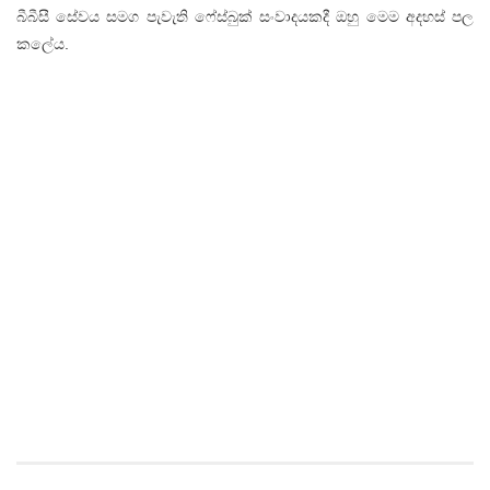
බීබීසී සේවය සමග පැවැති ෆේස්බුක් සංවාදයකදී ඔහු මෙම අදහස් පල
කලේය.