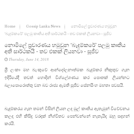
Home
Gossip Lanka News
නොමිලේ ප්‍රචාරණය හමුවුන
‘බැදුම්කරේ’ පලමු කෘතිය අති සාර්ථකයි - තව එකක් ලියනවා - සූජීව
නොමිලේ ප්‍රචාරණය හමුවුන ‘බැදුම්කරේ’ පලමු කෘතිය
අති සාර්ථකයි - තව එකක් ලියනවා - සූජීව
Thursday, June 14, 2018
ශ‍්‍රී ලංකා මහ බැංකුවේ ආන්දෝලනාත්මක බැදුම්කර නිකුතුව ගැන
ඉදිරියේදී තවත් හොදින් විශ්ලේශණය කර පොතක් ලියන්නට
බලාපොරොත්තු වන බව රාජ්‍ය ඇමති සුජීව සේනසිංහ මහතා පවසයි.
බැදුම්කරය ගැන තමන් විසින් ලියන ලද මුල් කෘතිය ඇතැමුන් විවේචනය
කලද එහි කිසිදු වරදක් නිශ්චිතව පෙන්වන්නේ නැතැයිද ඔහු සදහන්
කරයි.