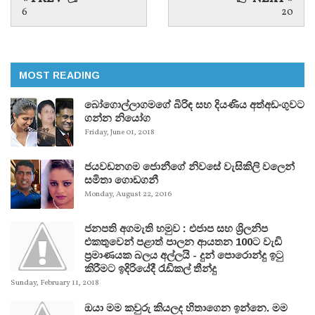
6
20
MOST READING
බෝගොල්ලාගමගේ බිරිඳ සහ දියණිය අත්අඩංගුවට
ගන්න නියෝග
Friday, June 01, 2018
ජයවඩනගම ජොනීගේ නිවසේ වැසිකිලි වලෙන්
සමිතා ගොඩගනී
Monday, August 22, 2016
ජනපති අගමැති හමුව : එජාප සහ ශ්‍රිලනිප
එකතුවෙන් පළාත් පාලන ආයතන 100ට වැඩි
ප්‍රමාණයක බලය අල්ලයි - දුන් පොරොන්දු ඉටු
කිරීමට ඉදිරියේදී රැඩිකල් තීන්දු
Sunday, February 11, 2018
ඔයා මම කවුරු කියලද හිතාගෙන ඉන්නෙ. මම