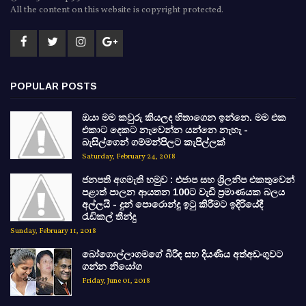
All the content on this website is copyright protected.
POPULAR POSTS
ඔයා මම කවුරු කියලද හිතාගෙන ඉන්නෙ. මම එක
එකාට දෙකට නැවෙන්න යන්නෙ නැහැ -
බැසිල්ගෙන් ගම්මන්පිලට කැපිල්ලක්
Saturday, February 24, 2018
ජනපති අගමැති හමුව : එජාප සහ ශ්‍රිලනිප එකතුවෙන්
පළාත් පාලන ආයතන 100ට වැඩි ප්‍රමාණයක බලය
අල්ලයි - දුන් පොරොන්දු ඉටු කිරීමට ඉදිරියේදී
රැඩිකල් තීන්දු
Sunday, February 11, 2018
බෝගොල්ලාගමගේ බිරිඳ සහ දියණිය අත්අඩංගුවට
ගන්න නියෝග
Friday, June 01, 2018