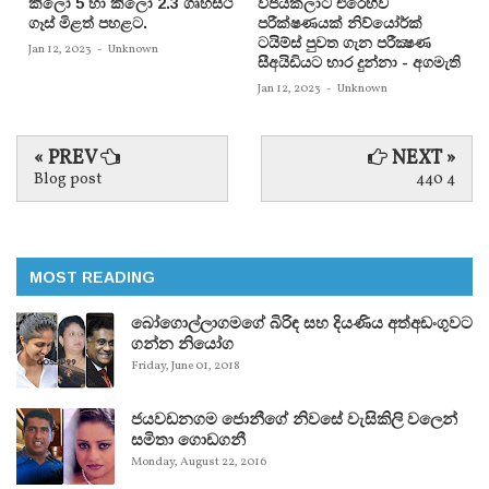
කිලෝ 5 හා කිලෝ 2.3 ගෘහස්ථ
විජයකලාට එරෙහිව
ගෑස් මිළත් පහළට.
පරීක්‌ෂණයක්‌ නිව්යෝර්ක්‌
ටයිම්ස්‌ පුවත ගැන පරීක්‍ෂණ
Jan 12, 2023
-
Unknown
සීඅයිඩියට භාර දුන්නා - අගමැති
Jan 12, 2023
-
Unknown
« PREV
NEXT »
Blog post
440 4
MOST READING
බෝගොල්ලාගමගේ බිරිඳ සහ දියණිය අත්අඩංගුවට
ගන්න නියෝග
Friday, June 01, 2018
ජයවඩනගම ජොනීගේ නිවසේ වැසිකිලි වලෙන්
සමිතා ගොඩගනී
Monday, August 22, 2016