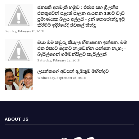
ජනපති අගමැති හමුව : එජාප සහ ශ්‍රිලනිප
එකතුවෙන් පළාත් පාලන ආයතන 100ට වැඩි
ප්‍රමාණයක බලය අල්ලයි - දුන් පොරොන්දු ඉටු
කිරීමට ඉදිරියේදී රැඩිකල් තීන්දු
Sunday, February 11, 2018
ඔයා මම කවුරු කියලද හිතාගෙන ඉන්නෙ. මම
එක එකාට දෙකට නැවෙන්න යන්නෙ නැහැ -
බැසිල්ගෙන් ගම්මන්පිලට කැපිල්ලක්
Saturday, February 24, 2018
ලසන්තගේ අවසන් ඇමතුම මහින්දට
Wednesday, September 28, 2016
ABOUT US