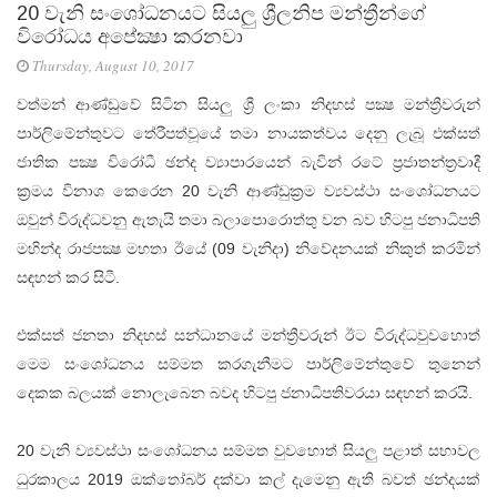
20 වැනි සංශෝධනයට සියලු ශ්‍රීලනිප මන්ත්‍රීන්ගේ
විරෝධය අපේක්‍ෂා කරනවා
Thursday, August 10, 2017
වත්මන් ආණ්‌ඩුවේ සිටින සියලු ශ්‍රී ලංකා නිදහස්‌ පක්‍ෂ මන්ත්‍රීවරුන්
පාර්ලිමේන්තුවට තේරීපත්වූයේ තමා නායකත්වය දෙනු ලැබූ එක්‌සත්
ජාතික පක්‍ෂ විරෝධී ඡන්ද ව්‍යාපාරයෙන් බැවින් රටේ ප්‍රජාතන්ත්‍රවාදී
ක්‍රමය විනාශ කෙරෙන 20 වැනි ආණ්‌ඩුක්‍රම ව්‍යවස්‌ථා සංශෝධනයට
ඔවුන් විරුද්ධවනු ඇතැයි තමා බලාපොරොත්තු වන බව හිටපු ජනාධිපති
මහින්ද රාජපක්‍ෂ මහතා ඊයේ (09 වැනිදා) නිවේදනයක්‌ නිකුත් කරමින්
සඳහන් කර සිටී.
එක්‌සත් ජනතා නිදහස්‌ සන්ධානයේ මන්ත්‍රීවරුන් ඊට විරුද්ධවුවහොත්
මෙම සංශෝධනය සම්මත කරගැනීමට පාර්ලිමේන්තුවේ තුනෙන්
දෙකක බලයක්‌ නොලැබෙන බවද හිටපු ජනාධිපතිවරයා සඳහන් කරයි.
20 වැනි ව්‍යවස්‌ථා සංශෝධනය සම්මත වුවහොත් සියලු පළාත් සභාවල
ධුරකාලය 2019 ඔක්‌තෝබර් දක්‌වා කල් දැමෙනු ඇති බවත් ඡන්දයක්‌