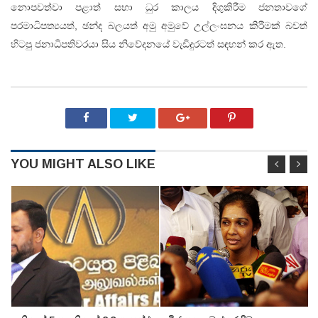
නොපවත්වා පළාත් සභා ධුර කාලය දිගුකිරීම ජනතාවගේ
පරමාධිපත්‍යයත්, ඡන්ද බලයත් අමු අමුවේ උල්ලංඝනය කිරීමක්‌ බවත්
හිටපු ජනාධිපතිවරයා සිය නිවේදනයේ වැඩිදුරටත් සඳහන් කර ඇත.
YOU MIGHT ALSO LIKE