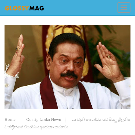
Home
Gossip Lanka News
20 වැනි සංශෝධනයට සියලු ශ්‍රීලනිප
මන්ත්‍රීන්ගේ විරෝධය අපේක්‍ෂා කරනවා