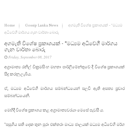
Home
Gossip Lanka News
අගමැති විශේෂ ප්‍රකාශයක් - "මධ්‍යම
අධිවේගී මාර්ගය ගැන වාර්තා බොරු
අගමැති විශේෂ ප්‍රකාශයක් - "මධ්‍යම අධිවේගී මාර්ගය
ගැන වාර්තා බොරු
Friday, September 08, 2017
අග්‍රාමාත්‍ය රනිල් වික්‍රමසිංහ මහතා පාර්ලිමේන්තුවේ දී විශේෂ ප්‍රකාශයක්
සිදු කරනු ලැබීය.
ඒ, මධ්‍යම අධිවේගී මාර්ගය සම්බන්ධයෙන් පලවී ඇති අසත්‍ය ප්‍රචාර
සම්බන්ධයෙනි.
මෙහිදී විශේෂ ප්‍රකාශය කළ අග්‍රාමාත්‍යවරයා මෙසේ පැවසී ය.
"පසුගිය සති දෙක තුන පුරා එක්තරා මාධ්‍ය ජාලයක් මධ්‍යම අධිවේගි මර්ග