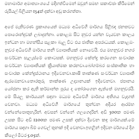
මහාමාර්ග අමාත්‍යාංශයේ මදිහත්වීමෙන් ඔවුන් සමඟ සකාච්ඡා කිරීමෙන්
රුපියල් බිලියන 134ක් දක්වා අඩු කරගත්තා.
අපේ මැතිවරණ ප්‍රකාශයෙත් මධ්‍යම අධිවේගී මාර්ගය පිළිබඳ ජනතවට
පොරොන්දුවක් ලබාදුන්නා. කොළඹ සිට නුවර යන්න වැයවන කාලය
ඉන්ධන හා මහන්සිය සළකා බැලූ විට එය ජාතික අපරාධයක්. කොළඹ-
නුවර අධිවේගී මාර්ගය තනි ව්‍යාපෘතියක් නොවෙයි. එය මහනුවර නගර
සංවර්ධන සැලැස්මේ කොටසක්. මහනුවර කේන්ද්‍ර කරගෙන සංචාරක
සංවර්ධන ව්‍යාපෘතියක් ක්‍රියාත්මක කරනවා.බෝගම්බර සංස්කෘතික හා
සංචාරක කේන්ද්‍රස්ථානය ඉදිවෙනවා.කෘෂි තාක්ෂණ සංවර්ධන ව්‍යාපෘති
ඇරඹෙනවා.තොරතුරු තාක්ෂණ උද්‍යානයක් ඉදිවෙනවා. ජපානය
යෝජනා කර ඇති කර්මාන්ත පුරය ද තෝරාගෙන ඇත්තේ මහනුවරයි.
මේ සියලු කාර්යයන් සඳහා මධ්‍යම අධිවේගී මාර්ගය අතිශය වැදගත්
වෙනවා. මධ්‍යම අධිවේගී මාර්ගයේ තුන්වන අදියර ආරම්භ
වන්නේපොතුහැරින්. අවසන් වන්නේ ගලගෙදරින්. අඩි 300ක පමණ
උසක සිට අඩි 1200ක පමණ උසක් දක්වා දිවෙන කඳු මාර්ගයක්.මේ
මාර්ගය සඳහා බිම් ගෙවල් තුනක් ඉදි වෙනවා.ඉහළින් ඉදිවන මර්ගයේ දිග
කිලෝ මීටර 5.05ක්.