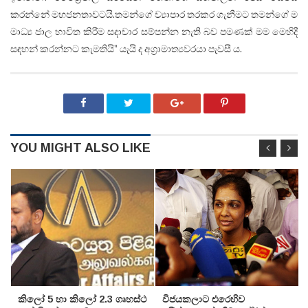
කරන්නේ මහජනතාවටයි.තමන්ගේ ව්‍යාපාර තරකර ගැනීමට තමන්ගේ ම
මාධ්‍ය ජාල භාවිත කිරීම සදාචාර සම්පන්න නැති බව පමණක් මම මෙහිදී
සඳහන් කරන්නට කැමතියි" යැයි ද අග්‍රාමාත්‍යවරයා පැවසී ය.
YOU MIGHT ALSO LIKE
කිලෝ 5 හා කිලෝ 2.3 ගෘහස්ථ
විජයකලාට එරෙහිව