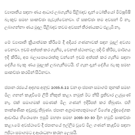
ව්‍යාපෘතිය සඳහා ණය ආධාර ලබගැනීම පිළිබඳව දැන් ටෝකියෝ මිට්ෂුබිෂි
බැංකුව සමඟ සාකච්ඡා පැවැත්වෙනවා. ඒ සකච්ඡා තම අවසන් වී නෑ.
ලබාගන්නා ණය මුදල පිළිබඳව තවම අවසන් තීරණයකට එළැඹී නෑ.
මේ ව්‍යාපෘති ක්‍රියාත්මක කිරීමේ දී අදියර ගණනාවක් සඳහ මුදල් අවශ්‍ය
වෙනවා. ඉඩම් අත්පත් කර ගැනීම, වෙනත් ස්ථානවල පදිංචි කිරීම, මාර්ගය
ඉදි කිරීම, අප බලාපොරොත්තු වන්නේ ඉඩම් අත්පත් කර ගැනීම සඳහා
දේශීය බැංකු ණය මුදලක් ලබගැනීමටයි. ඒ ගැන දැන් දේශීය බැංකු සමඟ
සාකච්ඡා කරමින් සිටිනවා.
ජපාන රජයේ අඳහස අනුව 2016.6.22 වන දා ජපාන සමාගම් තුනක් සමඟ
මිල ගනන් කැඳවීමේ ලිපි නිකුත් කළා. නමුත් ඊට නිසි ප්‍රතිචාර ලැබුණේ
නෑ. එක් සමාගමක් පමණක් මිල ගණන් ඉදිරිපත් කර තිබුණා. එහි
තාක්ෂණික අඩුපඩු තිබුණා. ජපාන අග්‍රාමාත්‍යතුමාගේ විශේෂ උ[අදේශක
ආචාර්ය හිරොතො ඉසුමි මහතා සමඟ 2016-10-10 දින හමුවී සාකච්ඡා
කළා.මේ අවස්ථාවේ දී ජපානයේ ඉල්ලීම වූවේ මිල ගණන් කැඳවීම සඳහා
ෆුජිටා සමාගමට ද ආරාධනා කරන ලෙසයි.