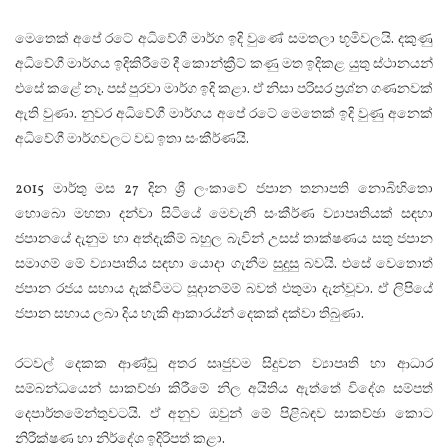
මෙතෙක් අපේ රටේ අධිවේගී මාර්ග ඉදි වුණේ සමතලා භූමිවලයි. දකුණු
අධිවේගී මාර්ගය ඉදිකිරීමේ දී කොන්ක්‍රීට් කණු මත ඉදිකළ යුතු ස්ථානයන්
එසේ කළේ නෑ. පස් පුරවා මාර්ග ඉදි කළා. ඒ නිසා පරිසර ප්‍රශ්න ගණනවක්
ඇති වුණා. නුවර අධිවේගී මාර්ගය අපේ රටේ මෙතෙක් ඉදි වුණු අනෙක්
අධිවේගී මාර්ගවලට වඩ ඉතා සංකීර්ණයි.
2015 මාර්තු මස 27 දින ශ්‍රී ලංකාවේ ජපාන තනාපති නොබිහිතො
හොබො මහතා දන්වා සිටියේ මෙවැනි සංකීර්ණ ව්‍යාපෘතියක් සඳහා
ජපානයේ දැනුම හා අත්දැකීම් බහුල බැවින් උසස් තාක්ෂණය සතු ජපාන
සමාගම් මේ ව්‍යාපෘතිය සඳහා යොදා ගැනීම සුදුසු බවයි. එසේ වෙතොත්
ජපාන රජය සහාය දැක්වීමට සූදානම්ම් බවත් එතුමා දැන්වූවා. ඒ ලිපියේ
ජපාන සහාය ලබා දිය හැකි ආකාරය්න් දෙකක් දක්වා තිබුණා.
රටවල් දෙකක ආණ්ඩු අතර සෘජුවම සිදුවන ව්‍යාපෘති හා ආධාර
සම්බන්ධයෙන් සාකච්ඡා කිරීමේ නිල අයිතිය ඇත්තේ විදේශ සම්පත්
දෙපාර්තමේන්තුවටයි. ඒ අනුව ඔවුන් මේ පිළිබඳව සාකච්ඡා කොට
නිරීක්ෂණ හා නිර්දේශ ඉදිරිපත් කළා.