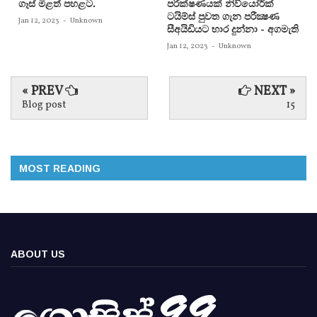
ගෑස් මිළත් පහළට.
පරීක්‌ෂණයක්‌ නිව්යෝර්ක්‌
ටයිම්ස්‌ පුවත ගැන පරීක්‍ෂණ
Jan 12, 2023
-
Unknown
සීඅයිඩියට භාර දුන්නා - අගමැති
Jan 12, 2023
-
Unknown
« PREV
NEXT »
Blog post
15
MOST READING
ABOUT US