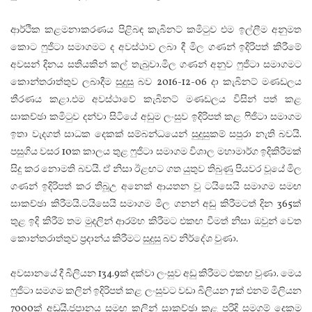
ආර්ථික කළමනාකරණය පිළිබඳ කැබිනට් කමිටුව එම ඉල්ලීම අනුමත
කොට ෆුජිටා සමාගමට ද අවස්ථාව ලබා දී මිල ගණන් ඉදිරිපත් කිරීමේ
අවසන් දිනය සතියකින් කල් තැබුවා.මිල ගණන් අනුව ෆුජිටා සමාගමට
කොන්තරාත්තුව ලබාදීම සුදුසු බව 2016-12-06 දා කැබිනට් මණඩලය
තීරණය කළා.එම අවස්ථාවේ කැබිනට් මණඩලය විසින් පත් කළ
සාකච්ඡා කමිටුව දන්වා සිටියේ අඩුම ලංසුව ඉදිරිපත් කළ ෆිජිටා සමාගම
ඉතා වැදගත් සාධක දෙකක් සම්බන්ධයෙන් සුදුසුකම් සපුරා නැති බවයි.
පසුගිය වසර 10ක කාලය තුළ ෆුජිටා සමාගම විශාල මහාමාර්ග ඉදිකිරීමක්
සිදු කර නොමති බවයි. ඒ නිසා ඊළඟට ගත යුතුව තිබුණු පියවර වූයේ මිල
ගණන් ඉදිරිපත් කර තිබූඋ අනෙක් ආයතන වූ ටයිසෙයි සමාගම සමඟ
සාකච්ඡා කිරීමයි.ටයිසෙයි සමාගම මිල ගනන් අඩු කිරීමටත් දින 365ක්
තුළ ඉදි කිරීම් තම මුදලින් ආරම්භ කිරීමට එකඟ වීමත් නිසා ඔවුන් වෙත
කොන්තරාත්තුව ප්‍රදාන්ය කිරීමට සුදුසු බව නිර්දේශ වුණා.
අවසානයේ දී බිලියන 134.9ක් දක්වා ලංසුව අඩු කිරීමට එකඟ වුණා. මෙය
ෆුජිටා සමගම කලින් ඉදිරිපත් කළ ලංසුවට වඩා බිලියන 7ක් එනම් මිලියන
7000ක් අඩුයි.ජපානය සමඟ කලින් සාකච්ඡා කළ පරිදි සමගම් දෙකම