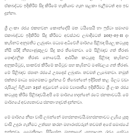
ඒකබද්ධව ඉදිකිරීම් සිදු කිරීමේ හැකියාව ගැන සළකා බැලීමටත් අප ඉඩ
දුන්නා.
ශ්‍රී ලංකා රජය එකඟවන කොන්දේසි මත ටයිසෙයි හා ෆුජිටා සමාගම
එකාබද්ධව ඉදිකිරීම් සිදු කිරීමට අවස්ථාව ලබාදීමටත් 2017-07-11 දා
කැබිනට් අනුමතිට ලැබුණා. මධ්‍යම අධිවේගී මාර්ගය පිළිබඳ සියලු කටයුතු
නිසි පරිදි නීත්‍යාණුකූලව සිදු කර තිබෙනවා. මේ පිළිබඳව ගත් තීරණ
පෞද්ගලික තීරණ නොවෙයි. ආර්ථික කටයුතු පිළිබඳ කැබිනට්
අනුකමිටුව, සාකච්ඡ කිරීමේ කමිටුව සහ කැබිනට් මණ්ඩලය ගත් තීරණ.
මේ පිළිබඳව ජපාන රජයේ උපදෙස් ලබුණා. තවමත් ලැබෙනවා. නමුත්
එක්තර මාධ්‍ය සමගමකට ප්‍රශ්නය වී තිබෙන්නේ ඉදිරිපත් කළ මිලට වඩා
රුපියල් බිලියන 25ක් අඩුවෙන් මෙම ව්‍යාපෘතිය ඉදිකිරීමට ශ්‍රී ලංක රජය
කටයුතු කිරීම පිළිබඳවයි.අපි මේ මාර්ගය හදන්නේ රටේ ජනතාවටයි. මේ
මාර්ගයේ අවශ්‍යතාවය ජනතා හදවත් දන්නවා.
මේ මාර්ගය නිසා වාසි ලබන්නේ මහජනතාවයි.මහජනතාවට ලැබිය යුතු
වාසි උදුරා ගැනීමට උත්සහ කරන මහාරාජවරුන් තවමත් අපේ සමාජයේ
ඉන්නවා. මෛත්‍රිපාල සිරිසේන මහතාගේ යහපාලන රජය සේවය