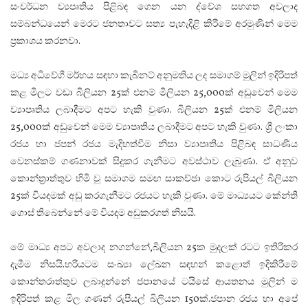
සංවර්ධන ව්‍යපෘතිය පිළිබඳ ගෙන යන ද්වේශ සහගත අවලාද
සම්බන්ධයෙන් මෙරට ජනතාවට සත්‍ය පැහැදිළි කිරීමේ අරමුණින් මෙම
ප්‍රකාශය කරනවා.
මධ්‍ය අධිවේගී මර්හය සඳහා කැබිනට් අනුමතිය ලද සමාගම් මුලින් ඉදිරිපත්
කළ මිලට වඩා බිලියන 25ක් එනම් මිලියන 25,000ක් අඩුවෙන් මෙම
ව්‍යාපෘතිය ලබාදීමට අපට හැකි වුණා. බිලියන 25ක් එනම් මිලියන
25,000ක් අඩුවෙන් මෙම ව්‍යාපෘතිය ලබාදීමට අපට හැකි වුණා. ශ්‍රී ලංකා
රජය හා ජපන් රජය මැදිහත්වීම නිසා ව්‍යාපෘතිය පිළිබඳ සාධණීය
වෙනස්කම් ගණනාවක් සිදුකර ගැනීමට අවස්ථාව ලැබුණා. ඒ අනුව
කොන්ත්‍රාත්තුව හිමි වූ සමාගම සමඟ සාකච්ඡා කොට රුපියල් බිලියන
25ක් වියදමක් අඩු කරගැනීමට රජයට හැකි වුණා. මේ මාධ්‍යයට කේන්ති
ගොස් තිබෙන්නේ මේ වියදම අඩුකරගත් නිසයි.
මේ මාධ්‍ය අපට අවලාද නගන්නේ,බිලියන 25ක මුදලක් රටට ඉතිරිකර
දැමීම නිසයි.හරියටම සංඛ්‍යා ලේඛන සඳහන් කළොත් ඉදිකිරීමේ
කොන්තරාත්තුව ලබාදුන්නේ ජපානයේ ටයිසේ ආයතනය මුලින් ම
ඉදිරිපත් කළ මිල ගණන් රුපියල් බිලියන 150ක්.ජපාන රජය හා අපේ