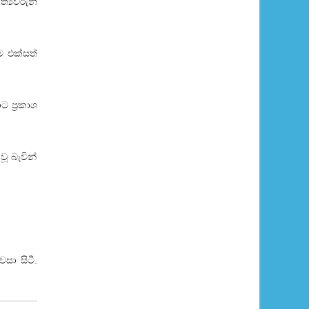
්‍යවරුන්
ම එක්සත්
ට ප්‍රකාශ
වූ බැවින්
සා සිටී.