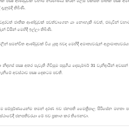
ජාතික පක්‍ෂ ආණ්ඩුවක් වහාම නිර්මාණය කරන ලෙස එක්සත් ජාතික පක්‍ෂ අමාත
දැනුම්දී තිබිණි.
්ව තවදුරටත් ජාතික ආණ්ඩුවක් පවත්වාගෙන යා නොහැකි බවත්, එබැවින් වහා
 විසින් මෙහිදී ඉල්ලා තිබිණි.
ලින් සමන්විත ආණ්ඩුවක් විය යුතු බවද මෙහිදී අමාත්‍යවරුන් අග්‍රාමාත්‍යවරයා
නිදහස් පක්‍ෂ අතර පැවැති ගිවිසුම පසුගිය දෙසැම්බර් 31 වැනිදායින් අවසන් 
නීමේ අවස්ථාව පක්‍ෂ දෙකටම පවතී.
ගකීම සම්පූර්ණයෙන්ම තමන් දරණ බව ජනපති මෛත්‍රීපාල සිරිසේන මහතා පව
ස්ථාවේදී ජනපතිවරයා මේ බව ප්‍රකාශ කර තිබෙනවා.