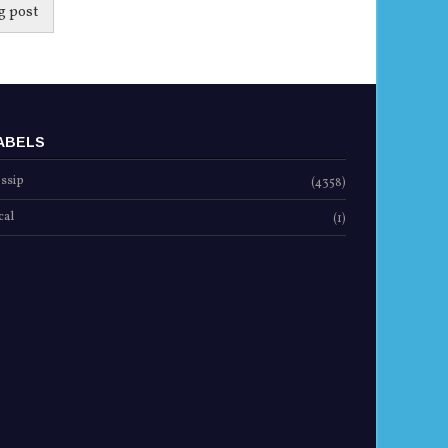
g post
ABELS
ssip
(4358)
cal
(1)