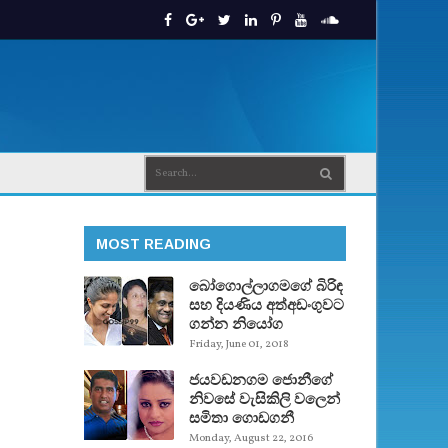
MOST READING
බෝගොල්ලාගමගේ බිරිඳ
සහ දියණිය අත්අඩංගුවට
ගන්න නියෝග
Friday, June 01, 2018
ජයවඩනගම ජොනීගේ
නිවසේ වැසිකිලි වලෙන්
සමිතා ගොඩගනී
Monday, August 22, 2016