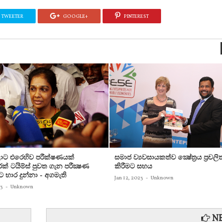
TWEETER
GOOGLE+
PINTEREST
ට එරෙහිව පරීක්‌ෂණයක්‌
සමාජ ව්‍යවසායකත්ව ක්‍ෂේත්‍රය ප්‍රචලි
ක්‌ ටයිම්ස්‌ පුවත ගැන පරීක්‍ෂණ
කිරීමට සහය
ට භාර දුන්නා - අගමැති
Jan 12, 2023
-
Unknown
23
-
Unknown
NE