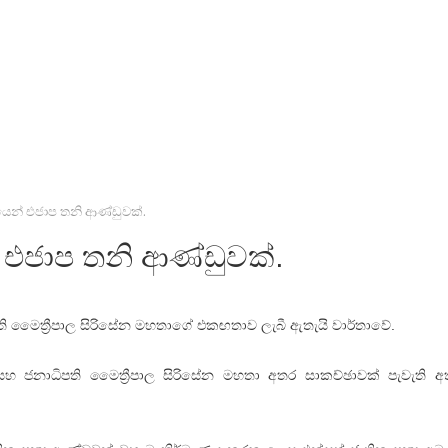
න් එජාප තනි ආණ්ඩුවක්.
ජාප තනි ආණ්ඩුවක්.
පති මෛත්‍රීපාල සිරිසේන මහතාගේ එකඟතාව ලැබී ඇතැයි වාර්තාවේ.
තා සහ ජනාධිපති මෛත්‍රීපාල සිරිසේන මහතා අතර සාකච්ඡාවක් පැවැති අත