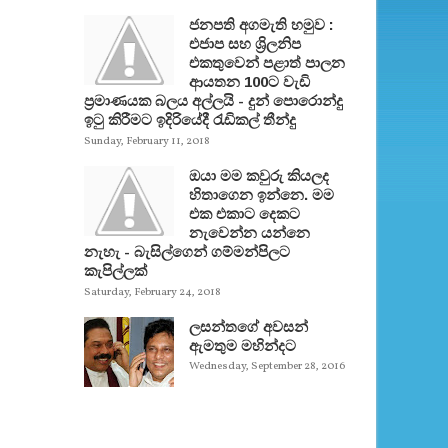
ජනපති අගමැති හමුව :
එජාප සහ ශ්‍රිලනිප
එකතුවෙන් පළාත් පාලන
ආයතන 100ට වැඩි
ප්‍රමාණයක බලය අල්ලයි - දුන් පොරොන්දු
ඉටු කිරීමට ඉදිරියේදී රැඩිකල් තීන්දු
Sunday, February 11, 2018
ඔයා මම කවුරු කියලද
හිතාගෙන ඉන්නෙ. මම
එක එකාට දෙකට
නැවෙන්න යන්නෙ
නැහැ - බැසිල්ගෙන් ගම්මන්පිලට
කැපිල්ලක්
Saturday, February 24, 2018
ලසන්තගේ අවසන්
ඇමතුම මහින්දට
Wednesday, September 28, 2016