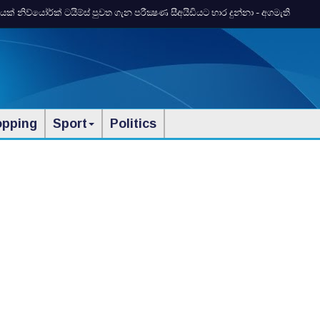
 නිව්යෝර්ක්‌ ටයිම්ස්‌ පුවත ගැන පරීක්‍ෂණ සීඅයිඩියට භාර දුන්නා - අගමැති
opping
Sport
Politics