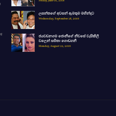
Friday, June 01, 2018
t
ලසන්තගේ අවසන් ඇමතුම මහින්දට
Wednesday, September 28, 2016
ng
ජයවඩනගම ජොනීගේ නිවසේ වැසිකිලි
e
වලෙන් සමිතා ගොඩගනී
Monday, August 22, 2016