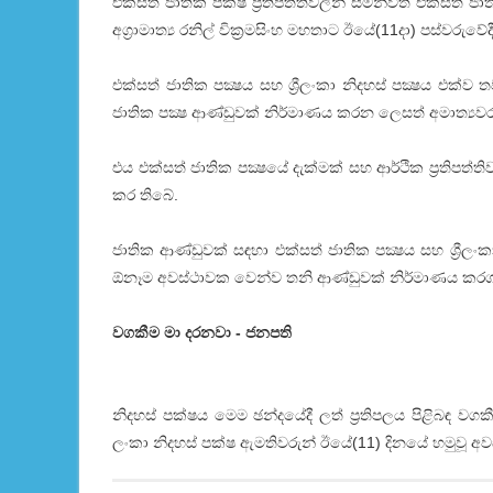
එක්සත් ජාතික පක්ෂ ප්‍රතිපත්තිවලින් සමන්විත එක්සත් 
අග්‍රාමාත්‍ය රනිල් වික්‍රමසිංහ මහතාට ඊයේ(11දා) පස්වරුවේදී 
එක්සත් ජාතික පක්‍ෂය සහ ශ්‍රීලංකා නිදහස් පක්‍ෂය එක
ජාතික පක්‍ෂ ආණ්ඩුවක් නිර්මාණය කරන ලෙසත් අමාත්‍යවරුන්
එය එක්සත් ජාතික පක්‍ෂයේ දැක්මක් සහ ආර්ථික ප්‍රතිපත්තිව
කර තිබේ.
ජාතික ආණ්ඩුවක් සඳහා එක්සත් ජාතික පක්‍ෂය සහ ශ්‍රීලංකා 
ඕනෑම අවස්ථාවක වෙන්ව තනි ආණ්ඩුවක් නිර්මාණය කරගැ
වගකීම මා දරනවා - ජනපති
නිදහස් පක්ෂය මෙම ඡන්දයේදී ලත් ප්‍රතිපලය පිළිබඳ ව
ලංකා නිදහස් පක්ෂ ඇමතිවරුන් ඊයේ(11) දිනයේ හමුවූ අව