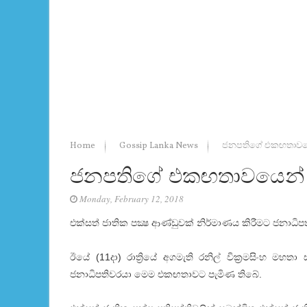
Home
Gossip Lanka News
ජනපතිගේ එකඟතාවයෙ
ජනපතිගේ එකඟතාවයෙන් එ
Monday, February 12, 2018
එක්සත් ජාතික පක්‍ෂ ආණ්ඩුවක් නිර්මාණය කිරීමට ජනාධි
ඊයේ (11දා) රාත්‍රියේ අගමැති රනිල් වික්‍රමසිංහ මහ
ජනාධිපතිවරයා මෙම එකඟතාවට පැමිණ තිබේ.