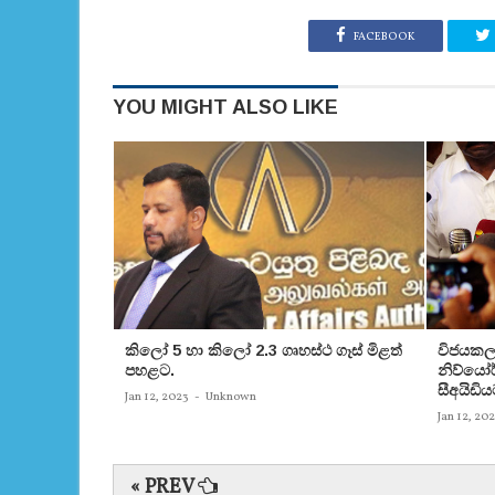
FACEBOOK
YOU MIGHT ALSO LIKE
කිලෝ 5 හා කිලෝ 2.3 ගෘහස්ථ ගෑස් මිළත්
විජයකලා
පහළට.
නිව්යෝර්
සීඅයිඩිය
Jan 12, 2023
-
Unknown
Jan 12, 20
« PREV