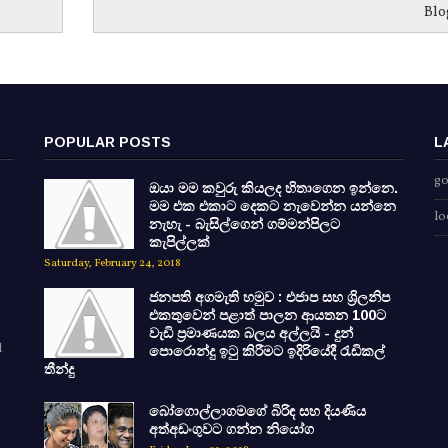
Blo
POPULAR POSTS
L
go
ඔයා මම කවුරු කියලද හිතාගෙන ඉන්නෙ.
මම එක එකාට දෙකට නැවෙන්න යන්නෙ
lo
නැහැ - බැසිල්ගෙන් ගම්මන්පිලට
කැපිල්ලක්
Saturday, February 24, 2018
ජනපති අගමැති හමුව : එජාප සහ ශ්‍රිලනිප
එකතුවෙන් පළාත් පාලන ආයතන 100ට
වැඩි ප්‍රමාණයක බලය අල්ලයි - දුන්
d
පොරොන්දු ඉටු කිරීමට ඉදිරියේදී රැඩිකල්
තීන්දු
බෝගොල්ලාගමගේ බිරිඳ සහ දියණිය
අත්අඩංගුවට ගන්න නියෝග